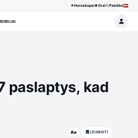
Horoskopai
Orai
Paieška
OBILIAI
 7 paslaptys, kad
Aa
ĮSIMINTI