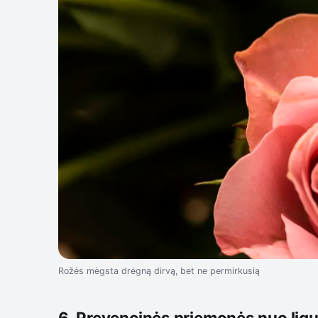
Rožės mėgsta drėgną dirvą, bet ne permirkusią
6. Prevencinės priemonės nuo ligų 