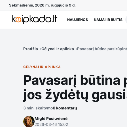
Sekmadienis, 2026 m. rugpjūčio 9 d.
NAUJIENOS
NAMAI IR BUITIS
Pradžia
Gėlynai ir aplinka
Pavasarį būtina pasirūpint
GĖLYNAI IR APLINKA
Pavasarį būtina 
jos žydėtų gausia
3 min. skaitymo
0 komentarų
Miglė Pociuvienė
2026-03-16 15:02