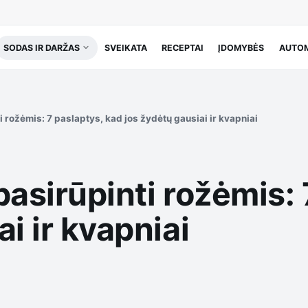
SODAS IR DARŽAS
SVEIKATA
RECEPTAI
ĮDOMYBĖS
AUTOM
i rožėmis: 7 paslaptys, kad jos žydėtų gausiai ir kvapniai
pasirūpinti rožėmis:
i ir kvapniai