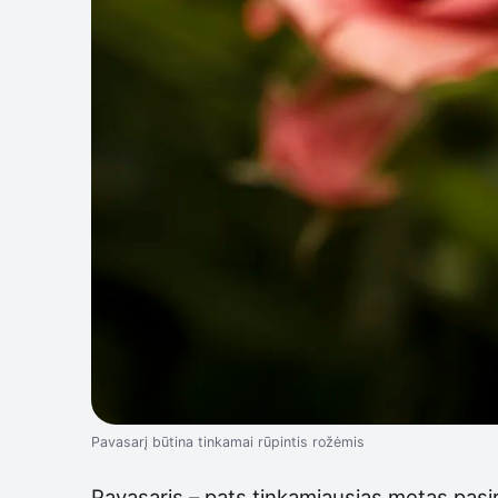
Pavasarį būtina tinkamai rūpintis rožėmis
Pavasaris – pats tinkamiausias metas pasir