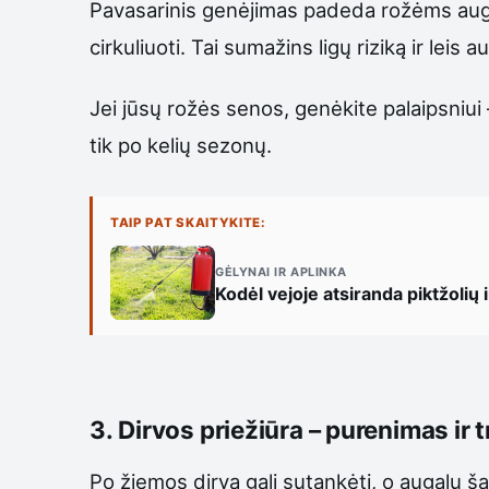
Pavasarinis genėjimas padeda rožėms augti 
cirkuliuoti. Tai sumažins ligų riziką ir leis
Jei jūsų rožės senos, genėkite palaipsniui
tik po kelių sezonų.
TAIP PAT SKAITYKITE:
GĖLYNAI IR APLINKA
Kodėl vejoje atsiranda piktžolių i
3. Dirvos priežiūra – purenimas ir 
Po žiemos dirva gali sutankėti, o augalų 