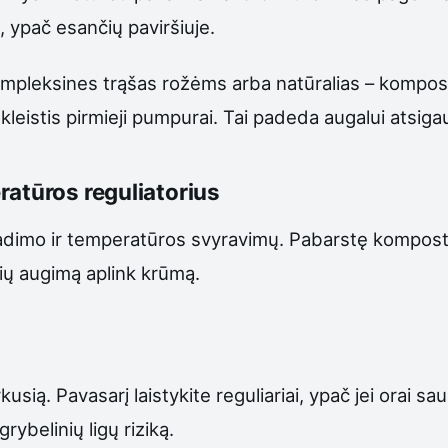
 ypač esančių paviršiuje.
mpleksines trąšas rožėms arba natūralias – kompostą
istis pirmieji pumpurai. Tai padeda augalui atsigaut
ratūros reguliatorius
imo ir temperatūros svyravimų. Pabarstę komposto,
lių augimą aplink krūmą.
ą. Pavasarį laistykite reguliariai, ypač jei orai sau
ybelinių ligų riziką.