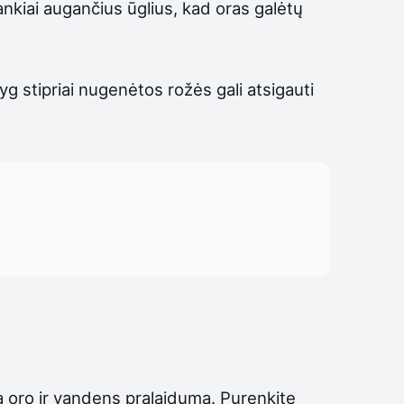
ankiai augančius ūglius, kad oras galėtų
g stipriai nugenėtos rožės gali atsigauti
a oro ir vandens pralaidumą. Purenkite