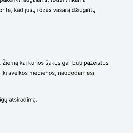
norite, kad jūsų rožės vasarą džiugintų
. Žiemą kai kurios šakos gali būti pažeistos
akas iki sveikos medienos, naudodamiesi
ligų atsiradimą.