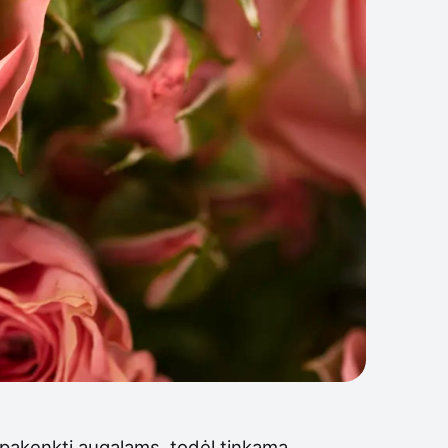
i pakenkti augalams, todėl tinkama