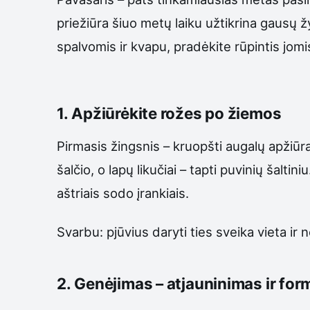
priežiūra šiuo metų laiku užtikrina gausų ž
spalvomis ir kvapu, pradėkite rūpintis jomi
1. Apžiūrėkite rožes po žiemos
Pirmasis žingsnis – kruopšti augalų apžiūra
šalčio, o lapų likučiai – tapti puvinių šalt
aštriais sodo įrankiais.
Svarbu: pjūvius daryti ties sveika vieta ir n
2. Genėjimas – atjauninimas ir fo