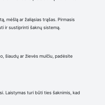
, mėšlą ar žaliąsias trąšas. Pirmasis
i ir sustiprinti šaknų sistemą.
 šiaudų ar žievės mulčiu, padėsite
si. Laistymas turi būti ties šaknimis, kad