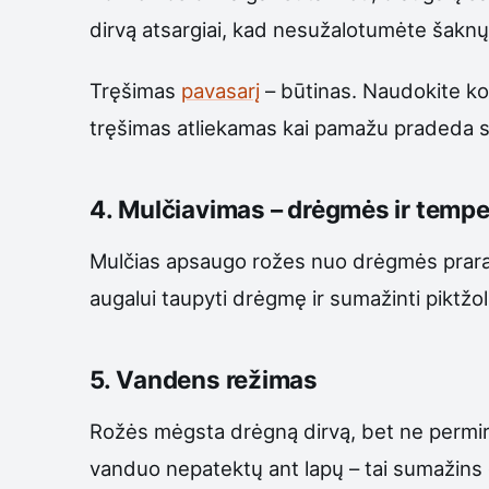
dirvą atsargiai, kad nesužalotumėte šaknų,
Tręšimas
pavasarį
– būtinas. Naudokite ko
tręšimas atliekamas kai pamažu pradeda skle
4. Mulčiavimas – drėgmės ir tempe
Mulčias apsaugo rožes nuo drėgmės prarad
augalui taupyti drėgmę ir sumažinti piktžo
5. Vandens režimas
Rožės mėgsta drėgną dirvą, bet ne permirkusi
vanduo nepatektų ant lapų – tai sumažins gr