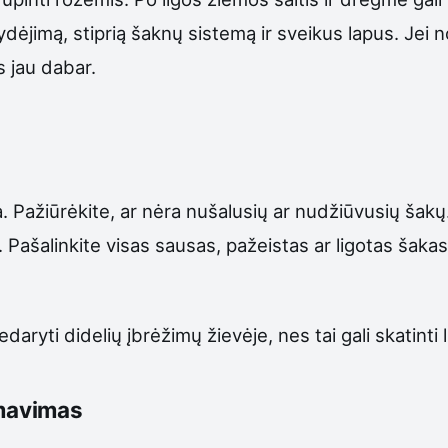
ydėjimą, stiprią šaknų sistemą ir sveikus lapus. Jei 
s jau dabar.
. Pažiūrėkite, ar nėra nušalusių ar nudžiūvusių šakų
iniu. Pašalinkite visas sausas, pažeistas ar ligotas š
edaryti didelių įbrėžimų žievėje, nes tai gali skatinti 
rmavimas