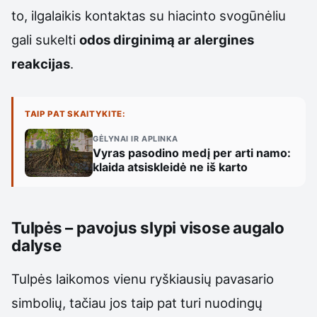
to, ilgalaikis kontaktas su hiacinto svogūnėliu
gali sukelti
odos dirginimą ar alergines
reakcijas
.
TAIP PAT SKAITYKITE:
GĖLYNAI IR APLINKA
Vyras pasodino medį per arti namo:
klaida atsiskleidė ne iš karto
Tulpės – pavojus slypi visose augalo
dalyse
Tulpės laikomos vienu ryškiausių pavasario
simbolių, tačiau jos taip pat turi nuodingų