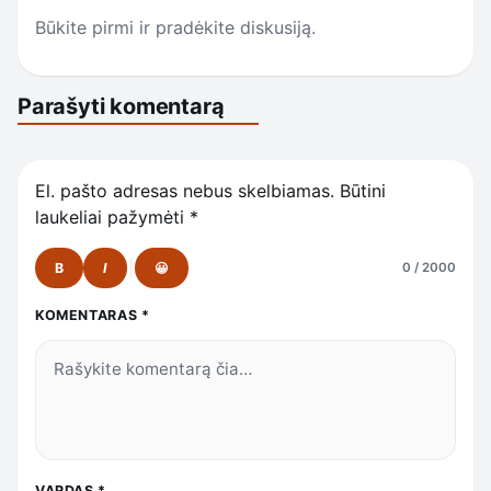
Būkite pirmi ir pradėkite diskusiją.
Parašyti komentarą
El. pašto adresas nebus skelbiamas.
Būtini
laukeliai pažymėti
*
B
I
😀
0 / 2000
KOMENTARAS
*
VARDAS
*