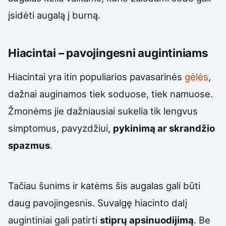
įsidėti augalą į burną.
Hiacintai – pavojingesni augintiniams
Hiacintai yra itin populiarios pavasarinės
gėlės
,
dažnai auginamos tiek soduose, tiek namuose.
Žmonėms jie dažniausiai sukelia tik lengvus
simptomus, pavyzdžiui,
pykinimą ar skrandžio
spazmus
.
Tačiau šunims ir katėms šis augalas gali būti
daug pavojingesnis. Suvalgę hiacinto dalį
augintiniai gali patirti
stiprų apsinuodijimą
. Be