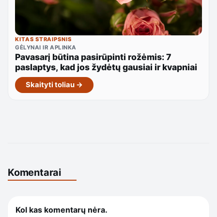
KITAS STRAIPSNIS
GĖLYNAI IR APLINKA
Pavasarį būtina pasirūpinti rožėmis: 7
paslaptys, kad jos žydėtų gausiai ir kvapniai
Skaityti toliau →
Komentarai
Kol kas komentarų nėra.