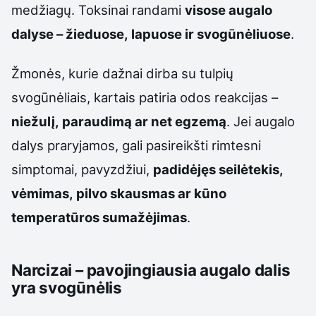
medžiagų. Toksinai randami
visose augalo
dalyse – žieduose, lapuose ir svogūnėliuose
.
Žmonės, kurie dažnai dirba su tulpių
svogūnėliais, kartais patiria odos reakcijas –
niežulį, paraudimą ar net egzemą
. Jei augalo
dalys praryjamos, gali pasireikšti rimtesni
simptomai, pavyzdžiui,
padidėjęs seilėtekis,
vėmimas, pilvo skausmas ar kūno
temperatūros sumažėjimas
.
Narcizai – pavojingiausia augalo dalis
yra svogūnėlis