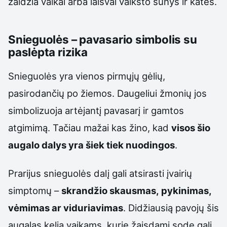
žaidžia vaikai arba laisvai vaikšto šunys ir katės.
Snieguolės – pavasario simbolis su
paslėpta rizika
Snieguolės yra vienos pirmųjų gėlių,
pasirodančių po žiemos. Daugeliui žmonių jos
simbolizuoja artėjantį pavasarį ir gamtos
atgimimą. Tačiau mažai kas žino, kad
visos šio
augalo dalys yra šiek tiek nuodingos
.
Prarijus snieguolės dalį gali atsirasti įvairių
simptomų –
skrandžio skausmas, pykinimas,
vėmimas ar viduriavimas
. Didžiausią pavojų šis
augalas kelia vaikams, kurie žaisdami sode gali