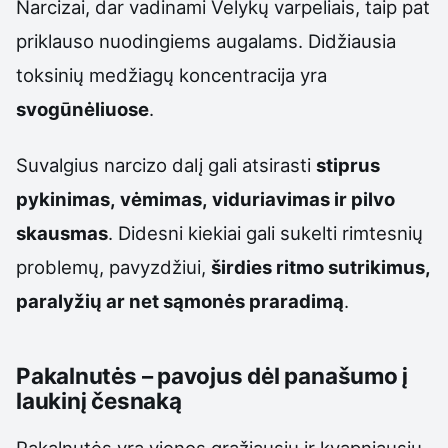
Narcizai, dar vadinami Velykų varpeliais, taip pat
priklauso nuodingiems augalams. Didžiausia
toksinių medžiagų koncentracija yra
svogūnėliuose
.
Suvalgius narcizo dalį gali atsirasti
stiprus
pykinimas, vėmimas, viduriavimas ir pilvo
skausmas
. Didesni kiekiai gali sukelti rimtesnių
problemų, pavyzdžiui,
širdies ritmo sutrikimus,
paralyžių ar net sąmonės praradimą
.
Pakalnutės – pavojus dėl panašumo į
laukinį česnaką
Pakalnutės yra vienos gražiausių ir kvapniausių