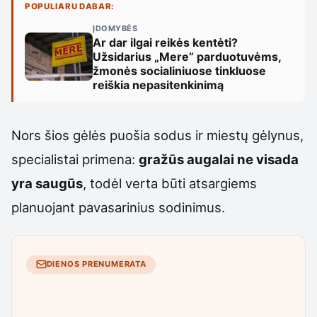
POPULIARU DABAR:
ĮDOMYBĖS
Ar dar ilgai reikės kentėti?
Užsidarius „Mere” parduotuvėms,
žmonės socialiniuose tinkluose
reiškia nepasitenkinimą
Nors šios gėlės puošia sodus ir miestų gėlynus,
specialistai primena:
gražūs augalai ne visada
yra saugūs
, todėl verta būti atsargiems
planuojant pavasarinius sodinimus.
DIENOS PRENUMERATA