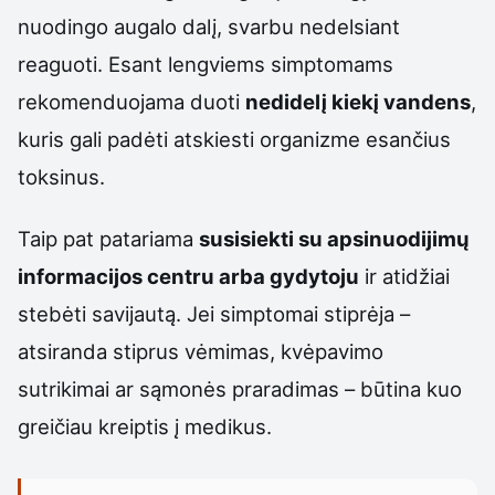
nuodingo augalo dalį, svarbu nedelsiant
reaguoti. Esant lengviems simptomams
rekomenduojama duoti
nedidelį kiekį vandens
,
kuris gali padėti atskiesti organizme esančius
toksinus.
Taip pat patariama
susisiekti su apsinuodijimų
informacijos centru arba gydytoju
ir atidžiai
stebėti savijautą. Jei simptomai stiprėja –
atsiranda stiprus vėmimas, kvėpavimo
sutrikimai ar sąmonės praradimas – būtina kuo
greičiau kreiptis į medikus.