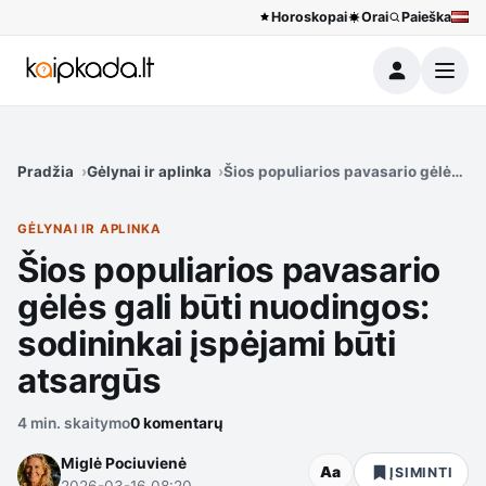
Horoskopai
Orai
Paieška
Meniu
Pradžia
Gėlynai ir aplinka
Šios populiarios pavasario gėlės gal
GĖLYNAI IR APLINKA
Šios populiarios pavasario
gėlės gali būti nuodingos:
sodininkai įspėjami būti
atsargūs
4 min. skaitymo
0 komentarų
Miglė Pociuvienė
Aa
ĮSIMINTI
2026-03-16 08:20