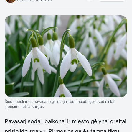
Šios populiarios pavasario gėlės gali būti nuodingos: sodininkai
įspėjami būti atsargūs
Pavasarį sodai, balkonai ir miesto gėlynai greitai
prisipildo spalvų. Pirmosios gėlės tampa tikru