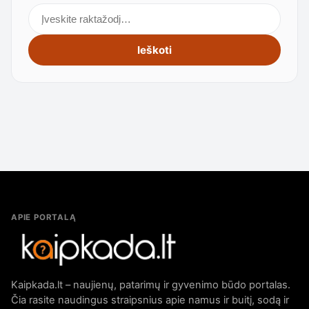
Ieškoti straipsnių
Ieškoti
APIE PORTALĄ
Kaipkada.lt – naujienų, patarimų ir gyvenimo būdo portalas.
Čia rasite naudingus straipsnius apie namus ir buitį, sodą ir