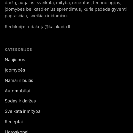
daržą, augalus, sveikatą, mitybą, receptus, technologijas,
įdomybes bei kasdienius sprendimus, kurie padeda gyventi
paprasčiau, sveikiau ir įdomiau.
Redakcija: redakcija@kaipkada.lt
KATEGORIJOS
Naujienos
Įdomybės
Namai ir buitis
Automobiliai
Sodas ir daržas
Sveikata ir mityba
Receptai
Horoskopai