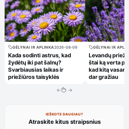
GĖLYNAI IR APLINKA
2026-08-09
GĖLYNAI IR APLI
Kada sodinti astrus, kad
Levandų priežiū
žydėtų iki pat šalnų?
štai ką verta pa
Svarbiausias laikas ir
kad kitą vasarą
priežiūros taisyklės
dar gražiau
←
→
IEŠKOTE DAUGIAU?
Atraskite kitus straipsnius