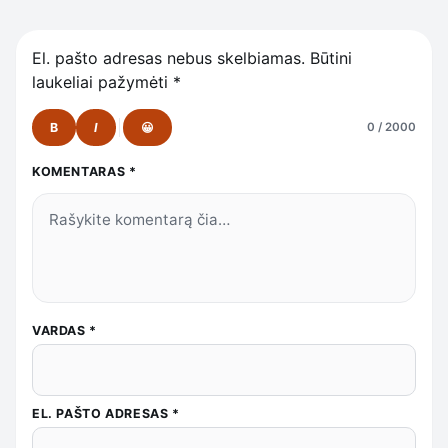
El. pašto adresas nebus skelbiamas.
Būtini
laukeliai pažymėti
*
B
I
😀
0 / 2000
KOMENTARAS
*
VARDAS
*
EL. PAŠTO ADRESAS
*