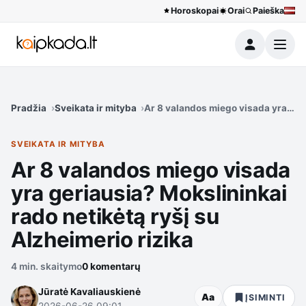
Horoskopai
Orai
Paieška
Meniu
Pradžia
Sveikata ir mityba
Ar 8 valandos miego visada yra geri
SVEIKATA IR MITYBA
Ar 8 valandos miego visada
yra geriausia? Mokslininkai
rado netikėtą ryšį su
Alzheimerio rizika
4 min. skaitymo
0 komentarų
Jūratė Kavaliauskienė
Aa
ĮSIMINTI
2026-06-26 09:01