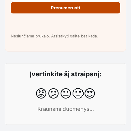
Prenumeruoti
Nesiunčiame brukalo. Atsisakyti galite bet kada.
Įvertinkite šį straipsnį:
😡
😕
😐
🙂
😍
Kraunami duomenys...