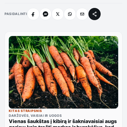
PASIDALINTI
KITAS STRAIPSNIS
DARŽOVĖS, VAISIAI IR UOGOS
Vienas šaukštas į kibirą ir šakniavaisiai augs