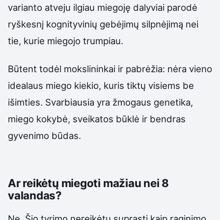
varianto atveju ilgiau miegoję dalyviai parodė
ryškesnį kognityvinių gebėjimų silpnėjimą nei
tie, kurie miegojo trumpiau.
Būtent todėl mokslininkai ir pabrėžia: nėra vieno
idealaus miego kiekio, kuris tiktų visiems be
išimties. Svarbiausia yra žmogaus genetika,
miego kokybė, sveikatos būklė ir bendras
gyvenimo būdas.
Ar reikėtų miegoti mažiau nei 8
valandas?
Ne. Šio tyrimo nereikėtų suprasti kaip raginimo