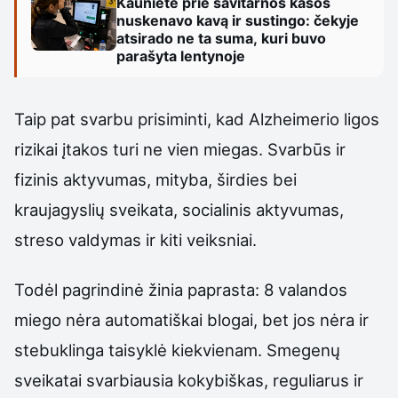
Kaunietė prie savitarnos kasos
nuskenavo kavą ir sustingo: čekyje
atsirado ne ta suma, kuri buvo
parašyta lentynoje
Taip pat svarbu prisiminti, kad Alzheimerio ligos
rizikai įtakos turi ne vien miegas. Svarbūs ir
fizinis aktyvumas, mityba, širdies bei
kraujagyslių sveikata, socialinis aktyvumas,
streso valdymas ir kiti veiksniai.
Todėl pagrindinė žinia paprasta: 8 valandos
miego nėra automatiškai blogai, bet jos nėra ir
stebuklinga taisyklė kiekvienam. Smegenų
sveikatai svarbiausia kokybiškas, reguliarus ir