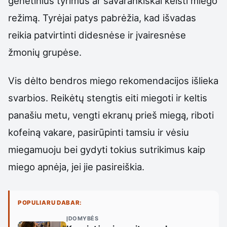
genetinius tyrimus ar savarankiškai keisti miego
režimą. Tyrėjai patys pabrėžia, kad išvadas
reikia patvirtinti didesnėse ir įvairesnėse
žmonių grupėse.
Vis dėlto bendros miego rekomendacijos išlieka
svarbios. Reikėtų stengtis eiti miegoti ir keltis
panašiu metu, vengti ekranų prieš miegą, riboti
kofeiną vakare, pasirūpinti tamsiu ir vėsiu
miegamuoju bei gydyti tokius sutrikimus kaip
miego apnėja, jei jie pasireiškia.
POPULIARU DABAR:
ĮDOMYBĖS