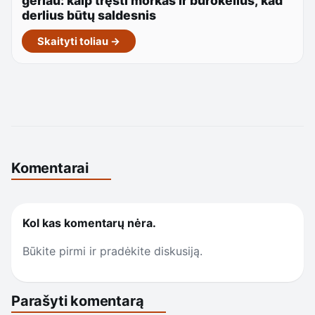
geriau: kaip tręšti morkas ir burokėlius, kad
derlius būtų saldesnis
Skaityti toliau →
Komentarai
Kol kas komentarų nėra.
Būkite pirmi ir pradėkite diskusiją.
Parašyti komentarą