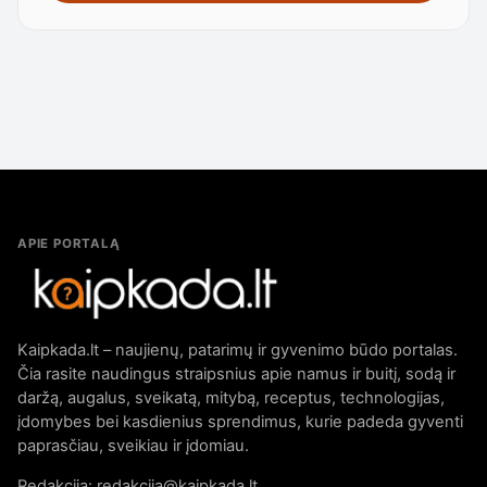
APIE PORTALĄ
Kaipkada.lt – naujienų, patarimų ir gyvenimo būdo portalas.
Čia rasite naudingus straipsnius apie namus ir buitį, sodą ir
daržą, augalus, sveikatą, mitybą, receptus, technologijas,
įdomybes bei kasdienius sprendimus, kurie padeda gyventi
paprasčiau, sveikiau ir įdomiau.
Redakcija: redakcija@kaipkada.lt