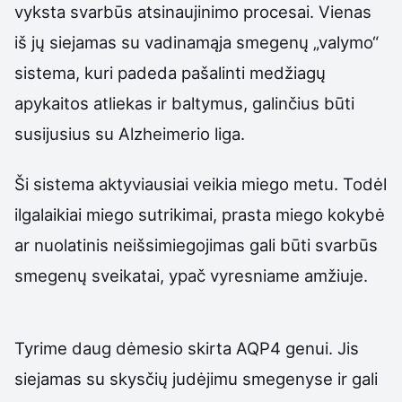
vyksta svarbūs atsinaujinimo procesai. Vienas
iš jų siejamas su vadinamąja smegenų „valymo“
sistema, kuri padeda pašalinti medžiagų
apykaitos atliekas ir baltymus, galinčius būti
susijusius su Alzheimerio liga.
Ši sistema aktyviausiai veikia miego metu. Todėl
ilgalaikiai miego sutrikimai, prasta miego kokybė
ar nuolatinis neišsimiegojimas gali būti svarbūs
smegenų sveikatai, ypač vyresniame amžiuje.
Tyrime daug dėmesio skirta AQP4 genui. Jis
siejamas su skysčių judėjimu smegenyse ir gali