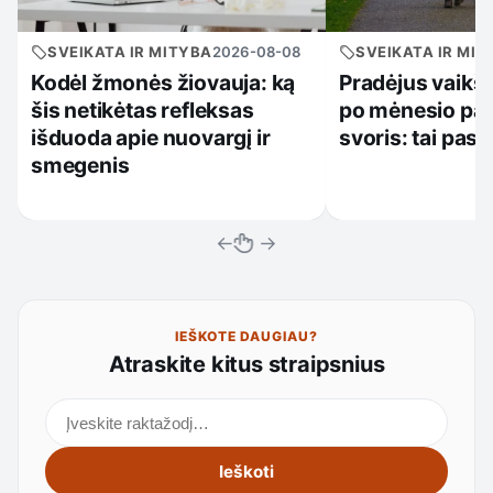
SVEIKATA IR MITYBA
2026-08-08
SVEIKATA IR MIT
Kodėl žmonės žiovauja: ką
Pradėjus vaikšč
šis netikėtas refleksas
po mėnesio pasi
išduoda apie nuovargį ir
svoris: tai past
smegenis
←
→
IEŠKOTE DAUGIAU?
Atraskite kitus straipsnius
Ieškoti straipsnių
Ieškoti