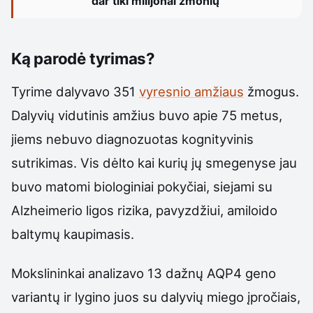
dar tiki milijonai žmonių
Ką parodė tyrimas?
Tyrime dalyvavo 351
vyresnio amžiaus
žmogus.
Dalyvių vidutinis amžius buvo apie 75 metus,
jiems nebuvo diagnozuotas kognityvinis
sutrikimas. Vis dėlto kai kurių jų smegenyse jau
buvo matomi biologiniai pokyčiai, siejami su
Alzheimerio ligos rizika, pavyzdžiui, amiloido
baltymų kaupimasis.
Mokslininkai analizavo 13 dažnų AQP4 geno
variantų ir lygino juos su dalyvių miego įpročiais,