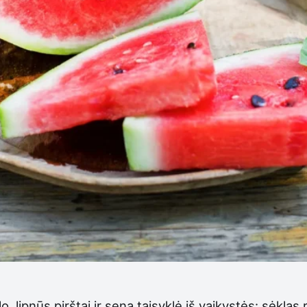
lipnūs pirštai ir sena taisyklė iš vaikystės: sėklas re