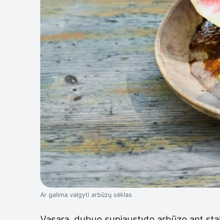
Ar galima valgyti arbūzų sėklas
Vasara, dubuo supjaustyto arbūzo ant stalo, 