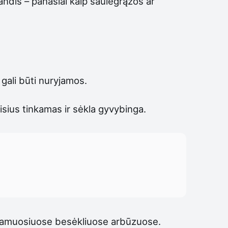
andis – panašiai kaip saulėgrąžos ar
 gali būti nuryjamos.
isius tinkamas ir sėkla gyvybinga.
inamuosiuose besėkliuose arbūzuose.