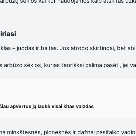
 arbūzų sėklos kai kur naudojamos kaip atskiras užk
iriasi
as – juodas ir baltas. Jos atrodo skirtingai, bet abi
arbūzo sėklos, kurias teoriškai galima pasėti, jei va
iau apvertus ją laukė visai kitas vaizdas
na minkštesnės, plonesnės ir dažnai pasitaiko vad