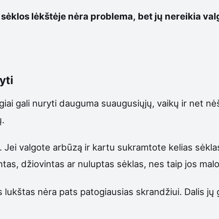
ėklos lėkštėje nėra problema, bet jų nereikia valg
yti
giai gali nuryti dauguma suaugusiųjų, vaikų ir net nėš
ų.
Jei valgote arbūzą ir kartu sukramtote kelias sėklas, 
ntas, džiovintas ar nuluptas sėklas, nes taip jos mal
 lukštas nėra pats patogiausias skrandžiui. Dalis jų g