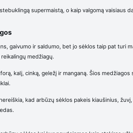
stebuklingą supermaistą, o kaip valgomą vaisiaus dalį
ngos
s, gaivumo ir saldumo, bet jo sėklos taip pat turi m
i reikalingų medžiagų.
forą, kalį, cinką, geležį ir manganą. Šios medžiagos
klai.
nereiškia, kad arbūzų sėklos pakeis kiaušinius, žuvį,
iedas.