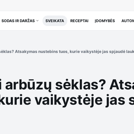
SODAS IR DARŽAS
SVEIKATA
RECEPTAI
ĮDOMYBĖS
AUTOM
sėklas? Atsakymas nustebins tuos, kurie vaikystėje jas spjaudė lau
ti arbūzų sėklas? A
kurie vaikystėje jas 