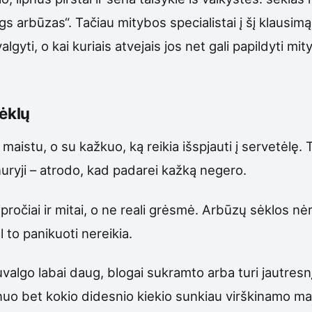
augs arbūzas“. Tačiau mitybos specialistai į šį klausi
lgyti, o kai kuriais atvejais jos net gali papildyti 
sėklų
maistu, o su kažkuo, ką reikia išspjauti į servetėlę.
 nuryji – atrodo, kad padarei kažką negero.
įpročiai ir mitai, o ne reali grėsmė. Arbūzų sėklos 
l to panikuoti nereikia.
 suvalgo labai daug, blogai sukramto arba turi jautres
nuo bet kokio didesnio kiekio sunkiau virškinamo ma