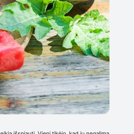
ikia išspjauti. Vieni tikėjo, kad jų negalima