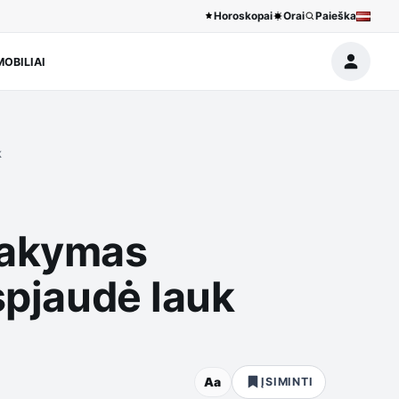
Horoskopai
Orai
Paieška
OBILIAI
k
tsakymas
spjaudė lauk
Aa
ĮSIMINTI