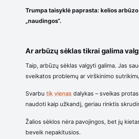
Trumpa taisyklė paprasta: kelios arbūzo s
„naudingos“.
Ar arbūzų sėklas tikrai galima valg
Taip, arbūzų sėklas valgyti galima. Jas sau
sveikatos problemų ar virškinimo sutrikim
Svarbu
tik vienas
dalykas – sveikas protas. 
naudoti kaip užkandį, geriau rinktis skrudi
Žalios sėklos nėra pavojingos, bet jų kietas
beveik nepakitusios.