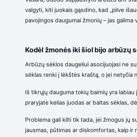
valgyti, kiti juokais gąsdino, kad „pilve iš
pavojingos daugumai žmonių – jas galima va
Kodėl žmonės iki šiol bijo arbūzų 
Arbūzų sėklos daugeliui asocijuojasi ne su 
sėklas renki į lėkštės kraštą, o jei netyčia
Iš tikrųjų dauguma tokių baimių yra labiau 
praryjate kelias juodas ar baltas sėklas, dė
Problema gali kilti tik tada, jei žmogus jų
jausmas, pūtimas ar diskomfortas, kaip ir 