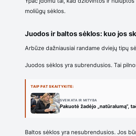
Ypač įdomu tai, kad džiovintos ir nuluptos
moliūgų sėklos.
Juodos ir baltos sėklos: kuo jos sk
Arbūze dažniausiai randame dviejų tipų sėkl
Juodos sėklos yra subrendusios. Tai pilnos 
TAIP PAT SKAITYKITE:
SVEIKATA IR MITYBA
Pakuotė žadėjo „natūralumą“, tač
Baltos sėklos yra nesubrendusios. Jos bū