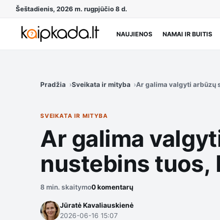
Šeštadienis, 2026 m. rugpjūčio 8 d.
NAUJIENOS
NAMAI IR BUITIS
Pradžia
Sveikata ir mityba
Ar galima valgyti arbūzų 
SVEIKATA IR MITYBA
Ar galima valgy
nustebins tuos, 
8 min. skaitymo
0 komentarų
Jūratė Kavaliauskienė
2026-06-16 15:07