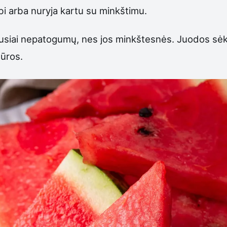
i arba nuryja kartu su minkštimu.
ausiai nepatogumų, nes jos minkštesnės. Juodos sėkl
tūros.