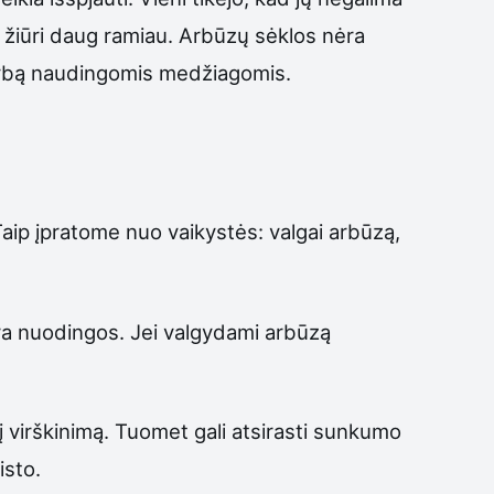
mą žiūri daug ramiau. Arbūzų sėklos nėra
mitybą naudingomis medžiagomis.
 Taip įpratome nuo vaikystės: valgai arbūzą,
nėra nuodingos. Jei valgydami arbūzą
nį virškinimą. Tuomet gali atsirasti sunkumo
isto.