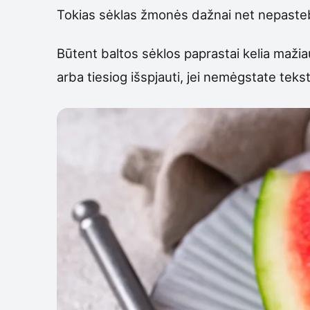
Tokias sėklas žmonės dažnai net nepasteb
Būtent baltos sėklos paprastai kelia maži
arba tiesiog išspjauti, jei nemėgstate teks