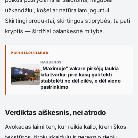
užkandžiui, košei ar natūraliam jogurtui.
Skirtingi produktai, skirtingos stiprybės, ta pati
kryptis — širdžiai palankesnė mityba.
POPULIARU DABAR:
NAUJIENOS
„Maximoje“ vakare pirkėjų laukia
kita tvarka: prie kasų gali tekti
stabtelėti ne dėl eilės, o dėl vieno
pasirinkimo
Verdiktas aiškesnis, nei atrodo
Avokadas laimi ten, kur reikia kalio, kremiškos
tekstūros, tirpių skaidulų ir geresnio riebių