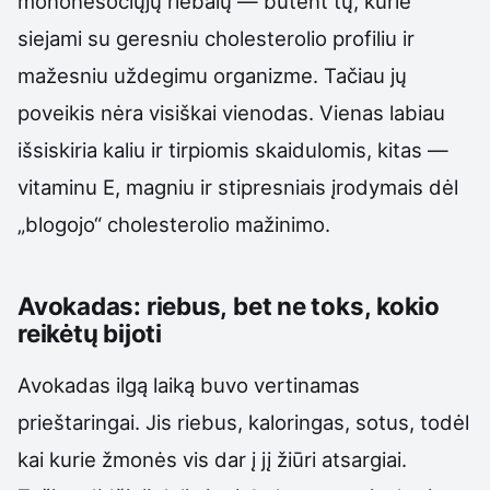
mononesočiųjų riebalų — būtent tų, kurie
siejami su geresniu cholesterolio profiliu ir
mažesniu uždegimu organizme. Tačiau jų
poveikis nėra visiškai vienodas. Vienas labiau
išsiskiria kaliu ir tirpiomis skaidulomis, kitas —
vitaminu E, magniu ir stipresniais įrodymais dėl
„blogojo“ cholesterolio mažinimo.
Avokadas: riebus, bet ne toks, kokio
reikėtų bijoti
Avokadas ilgą laiką buvo vertinamas
prieštaringai. Jis riebus, kaloringas, sotus, todėl
kai kurie žmonės vis dar į jį žiūri atsargiai.