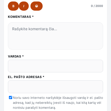
B
I
😀
0 / 2000
KOMENTARAS
*
VARDAS
*
EL. PAŠTO ADRESAS
*
Noriu savo interneto naršyklėje išsaugoti vardą ir el. pašto
adresą, kad jų nebereiktų įvesti iš naujo, kai kitą kartą vėl
norėsiu parašyti komentarą.