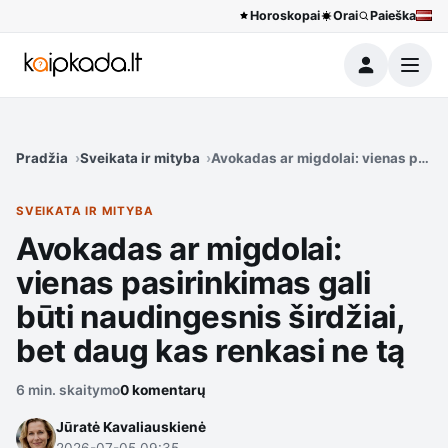
Horoskopai
Orai
Paieška
Meniu
Pradžia
Sveikata ir mityba
Avokadas ar migdolai: vienas pasiri
SVEIKATA IR MITYBA
Avokadas ar migdolai:
vienas pasirinkimas gali
būti naudingesnis širdžiai,
bet daug kas renkasi ne tą
6 min. skaitymo
0 komentarų
Jūratė Kavaliauskienė
2026-07-05 09:35