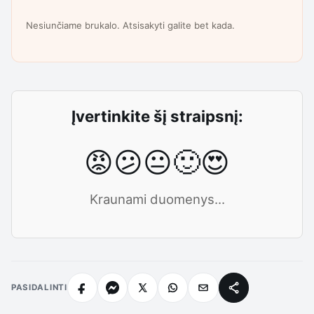
Nesiunčiame brukalo. Atsisakyti galite bet kada.
Įvertinkite šį straipsnį:
😡
😕
😐
🙂
😍
Kraunami duomenys...
PASIDALINTI