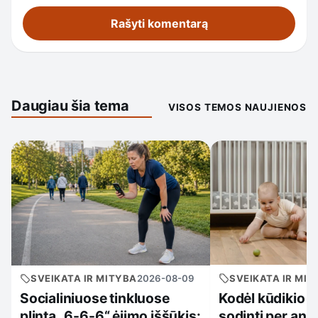
Daugiau šia tema
VISOS TEMOS NAUJIENOS
SVEIKATA IR MIT
SVEIKATA IR MITYBA
2026-08-09
Kodėl kūdikio n
Socialiniuose tinkluose
sodinti per anks
plinta „6-6-6“ ėjimo iššūkis: