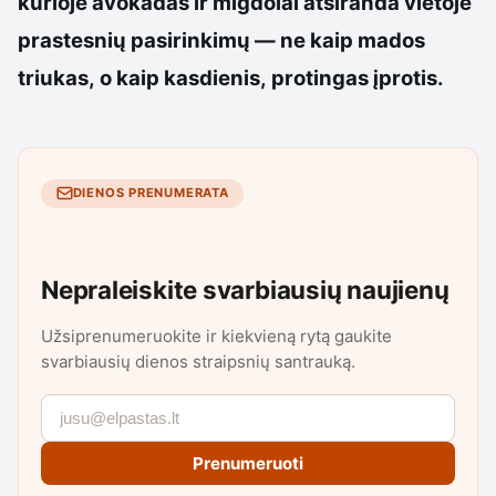
kurioje avokadas ir migdolai atsiranda vietoje
prastesnių pasirinkimų — ne kaip mados
triukas, o kaip kasdienis, protingas įprotis.
DIENOS PRENUMERATA
Nepraleiskite svarbiausių naujienų
Užsiprenumeruokite ir kiekvieną rytą gaukite
svarbiausių dienos straipsnių santrauką.
Prenumeruoti