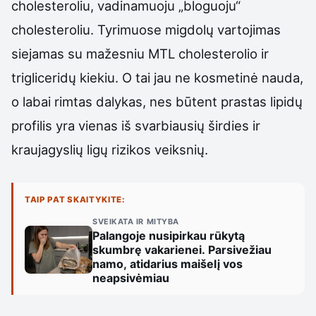
cholesteroliu, vadinamuoju „bloguoju“
cholesteroliu. Tyrimuose migdolų vartojimas
siejamas su mažesniu MTL cholesterolio ir
trigliceridų kiekiu. O tai jau ne kosmetinė nauda,
o labai rimtas dalykas, nes būtent prastas lipidų
profilis yra vienas iš svarbiausių širdies ir
kraujagyslių ligų rizikos veiksnių.
TAIP PAT SKAITYKITE:
SVEIKATA IR MITYBA
Palangoje nusipirkau rūkytą
skumbrę vakarienei. Parsivežiau
namo, atidarius maišelį vos
neapsivėmiau