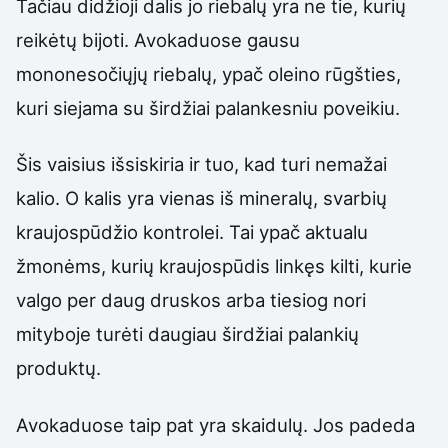
Tačiau didžioji dalis jo riebalų yra ne tie, kurių
reikėtų bijoti. Avokaduose gausu
mononesočiųjų riebalų, ypač oleino rūgšties,
kuri siejama su širdžiai palankesniu poveikiu.
Šis vaisius išsiskiria ir tuo, kad turi nemažai
kalio. O kalis yra vienas iš mineralų, svarbių
kraujospūdžio kontrolei. Tai ypač aktualu
žmonėms, kurių kraujospūdis linkęs kilti, kurie
valgo per daug druskos arba tiesiog nori
mityboje turėti daugiau širdžiai palankių
produktų.
Avokaduose taip pat yra skaidulų. Jos padeda