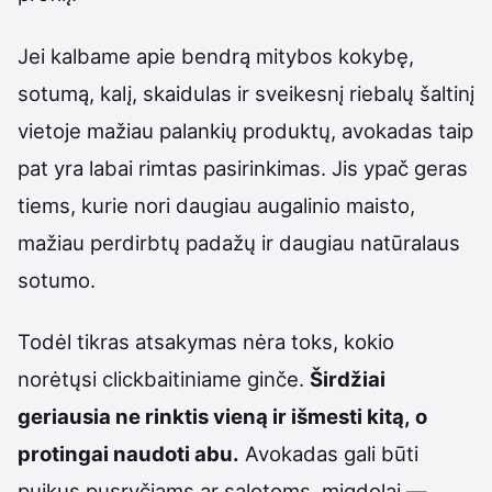
Jei kalbame apie bendrą mitybos kokybę,
sotumą, kalį, skaidulas ir sveikesnį riebalų šaltinį
vietoje mažiau palankių produktų, avokadas taip
pat yra labai rimtas pasirinkimas. Jis ypač geras
tiems, kurie nori daugiau augalinio maisto,
mažiau perdirbtų padažų ir daugiau natūralaus
sotumo.
Todėl tikras atsakymas nėra toks, kokio
norėtųsi clickbaitiniame ginče.
Širdžiai
geriausia ne rinktis vieną ir išmesti kitą, o
protingai naudoti abu.
Avokadas gali būti
puikus pusryčiams ar salotoms, migdolai —