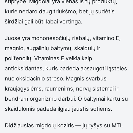
stiprybė. Migdolai yra vienas iš tų produktų,
kurie nedaro daug triukšmo, bet jų sudėtis
širdžiai gali būti labai vertinga.
Juose yra mononesočiųjų riebalų, vitamino E,
magnio, augalinių baltymų, skaidulų ir
polifenolių. Vitaminas E veikia kaip
antioksidantas, kuris padeda apsaugoti ląsteles
nuo oksidacinio streso. Magnis svarbus
kraujagyslėms, raumenims, nervų sistemai ir
bendram organizmo darbui. O baltymai kartu su
skaidulomis padeda ilgiau jaustis sotiems.
Didžiausias migdolų koziris — jų ryšys su MTL