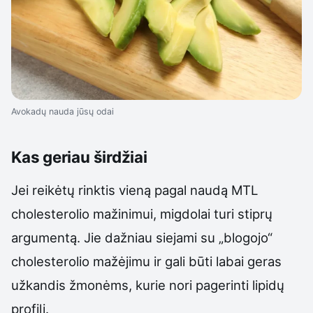
Avokadų nauda jūsų odai
Kas geriau širdžiai
Jei reikėtų rinktis vieną pagal naudą MTL
cholesterolio mažinimui, migdolai turi stiprų
argumentą. Jie dažniau siejami su „blogojo“
cholesterolio mažėjimu ir gali būti labai geras
užkandis žmonėms, kurie nori pagerinti lipidų
profilį.