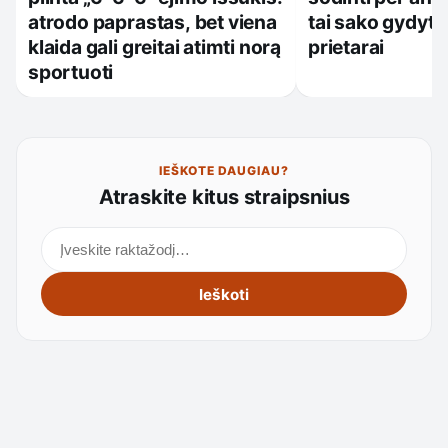
tai sako gydytoj
atrodo paprastas, bet viena
prietarai
klaida gali greitai atimti norą
sportuoti
IEŠKOTE DAUGIAU?
Atraskite kitus straipsnius
Ieškoti straipsnių
Ieškoti