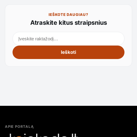
IEŠKOTE DAUGIAU?
Atraskite kitus straipsnius
Ieškoti straipsnių
Ieškoti
APIE PORTALĄ