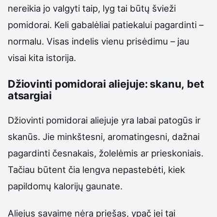
nereikia jo valgyti taip, lyg tai būtų švieži
pomidorai. Keli gabalėliai patiekalui pagardinti –
normalu. Visas indelis vienu prisėdimu – jau
visai kita istorija.
Džiovinti pomidorai aliejuje: skanu, bet
atsargiai
Džiovinti pomidorai aliejuje yra labai patogūs ir
skanūs. Jie minkštesni, aromatingesni, dažnai
pagardinti česnakais, žolelėmis ar prieskoniais.
Tačiau būtent čia lengva nepastebėti, kiek
papildomų kalorijų gaunate.
Aliejus savaime nėra priešas, ypač jei tai