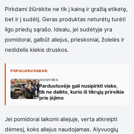
Pirkdami žiūrėkite ne tik į kainą ir gražią etiketę,
bet ir į sudėtį. Geras produktas neturėtų turėti
ilgo priedų sąrašo. Idealu, jei sudėtyje yra
pomidorai, galbūt aliejus, prieskoniai, žolelės ir
nedidelis kiekis druskos.
POPULIARU DABAR:
ĮDOMYBĖS
Parduotuvėje gali nusipirkti visko,
tik ne daikto, kurio iš tikrųjų prireikia
prie įėjimo
Jei pomidorai laikomi aliejuje, verta atkreipti
dėmesį, koks aliejus naudojamas. Alyvuogių