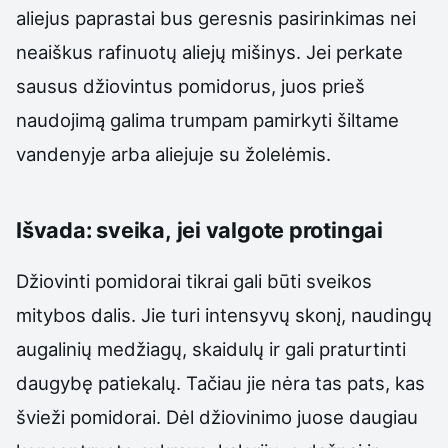
aliejus paprastai bus geresnis pasirinkimas nei
neaiškus rafinuotų aliejų mišinys. Jei perkate
sausus džiovintus pomidorus, juos prieš
naudojimą galima trumpam pamirkyti šiltame
vandenyje arba aliejuje su žolelėmis.
Išvada: sveika, jei valgote protingai
Džiovinti pomidorai tikrai gali būti sveikos
mitybos dalis. Jie turi intensyvų skonį, naudingų
augalinių medžiagų, skaidulų ir gali praturtinti
daugybę patiekalų. Tačiau jie nėra tas pats, kas
švieži pomidorai. Dėl džiovinimo juose daugiau