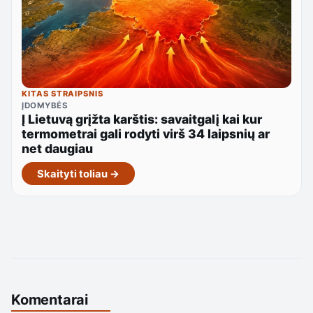
KITAS STRAIPSNIS
ĮDOMYBĖS
Į Lietuvą grįžta karštis: savaitgalį kai kur
termometrai gali rodyti virš 34 laipsnių ar
net daugiau
Skaityti toliau →
Komentarai