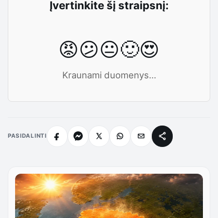
Įvertinkite šį straipsnį:
😡
😕
😐
🙂
😍
Kraunami duomenys...
PASIDALINTI