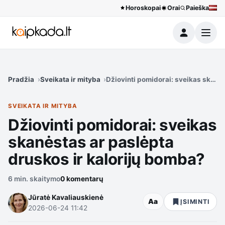
Horoskopai
Orai
Paieška
Meniu
Pradžia
Sveikata ir mityba
Džiovinti pomidorai: sveikas skanė
SVEIKATA IR MITYBA
Džiovinti pomidorai: sveikas
skanėstas ar paslėpta
druskos ir kalorijų bomba?
6 min. skaitymo
0 komentarų
Jūratė Kavaliauskienė
Aa
ĮSIMINTI
2026-06-24 11:42