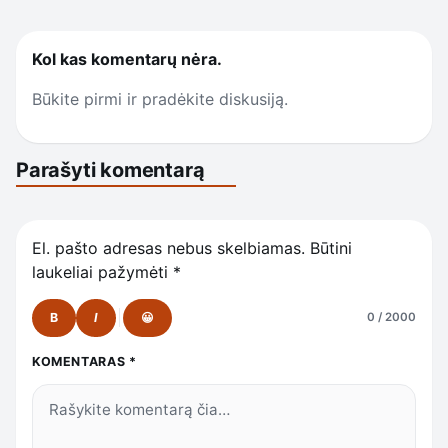
Kol kas komentarų nėra.
Būkite pirmi ir pradėkite diskusiją.
Parašyti komentarą
El. pašto adresas nebus skelbiamas.
Būtini
laukeliai pažymėti
*
B
I
😀
0 / 2000
KOMENTARAS
*