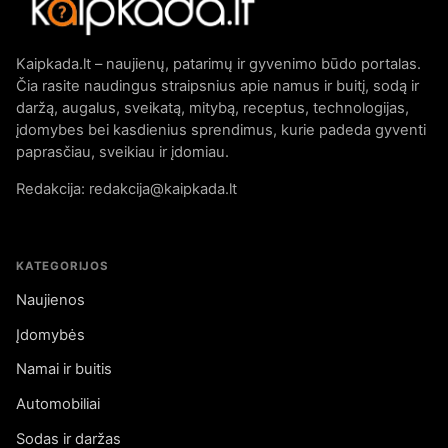
Kaipkada.lt – naujienų, patarimų ir gyvenimo būdo portalas.
Čia rasite naudingus straipsnius apie namus ir buitį, sodą ir
daržą, augalus, sveikatą, mitybą, receptus, technologijas,
įdomybes bei kasdienius sprendimus, kurie padeda gyventi
paprasčiau, sveikiau ir įdomiau.
Redakcija: redakcija@kaipkada.lt
KATEGORIJOS
Naujienos
Įdomybės
Namai ir buitis
Automobiliai
Sodas ir daržas