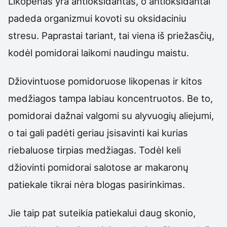
Likopenas yra antioksidantas, o antioksidantai
padeda organizmui kovoti su oksidaciniu
stresu. Paprastai tariant, tai viena iš priežasčių,
kodėl pomidorai laikomi naudingu maistu.
Džiovintuose pomidoruose likopenas ir kitos
medžiagos tampa labiau koncentruotos. Be to,
pomidorai dažnai valgomi su alyvuogių aliejumi,
o tai gali padėti geriau įsisavinti kai kurias
riebaluose tirpias medžiagas. Todėl keli
džiovinti pomidorai salotose ar makaronų
patiekale tikrai nėra blogas pasirinkimas.
Jie taip pat suteikia patiekalui daug skonio,