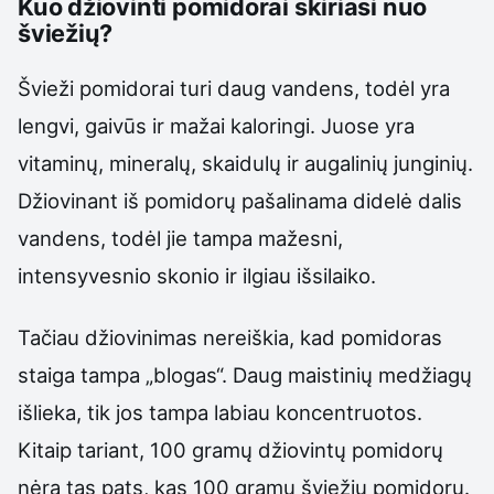
Kuo džiovinti pomidorai skiriasi nuo
šviežių?
Švieži pomidorai turi daug vandens, todėl yra
lengvi, gaivūs ir mažai kaloringi. Juose yra
vitaminų, mineralų, skaidulų ir augalinių junginių.
Džiovinant iš pomidorų pašalinama didelė dalis
vandens, todėl jie tampa mažesni,
intensyvesnio skonio ir ilgiau išsilaiko.
Tačiau džiovinimas nereiškia, kad pomidoras
staiga tampa „blogas“. Daug maistinių medžiagų
išlieka, tik jos tampa labiau koncentruotos.
Kitaip tariant, 100 gramų džiovintų pomidorų
nėra tas pats, kas 100 gramų šviežių pomidorų.