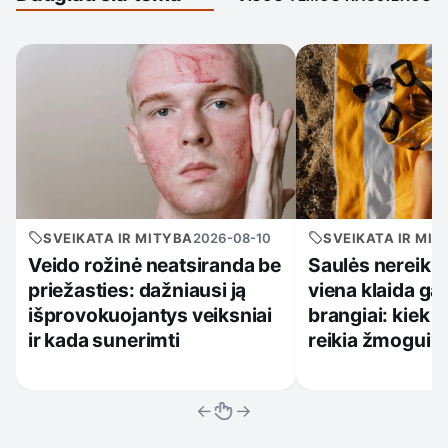
SVEIKATA IR MITYBA
2026-08-10
SVEIKATA IR MIT
Veido rožinė neatsiranda be
Saulės nereikia 
priežasties: dažniausi ją
viena klaida gal
išprovokuojantys veiksniai
brangiai: kiek jo
ir kada sunerimti
reikia žmogui?
←
→