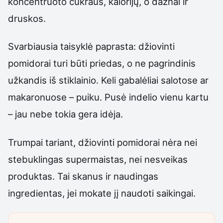
koncentruoto cukraus, kalorijų, o dažnai ir
druskos.
Svarbiausia taisyklė paprasta: džiovinti
pomidorai turi būti priedas, o ne pagrindinis
užkandis iš stiklainio. Keli gabalėliai salotose ar
makaronuose – puiku. Pusė indelio vienu kartu
– jau nebe tokia gera idėja.
Trumpai tariant, džiovinti pomidorai nėra nei
stebuklingas supermaistas, nei nesveikas
produktas. Tai skanus ir naudingas
ingredientas, jei mokate jį naudoti saikingai.