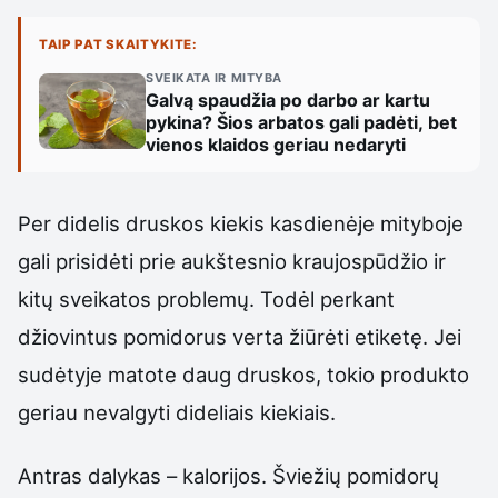
TAIP PAT SKAITYKITE:
SVEIKATA IR MITYBA
Galvą spaudžia po darbo ar kartu
pykina? Šios arbatos gali padėti, bet
vienos klaidos geriau nedaryti
Per didelis druskos kiekis kasdienėje mityboje
gali prisidėti prie aukštesnio kraujospūdžio ir
kitų sveikatos problemų. Todėl perkant
džiovintus pomidorus verta žiūrėti etiketę. Jei
sudėtyje matote daug druskos, tokio produkto
geriau nevalgyti dideliais kiekiais.
Antras dalykas – kalorijos. Šviežių pomidorų