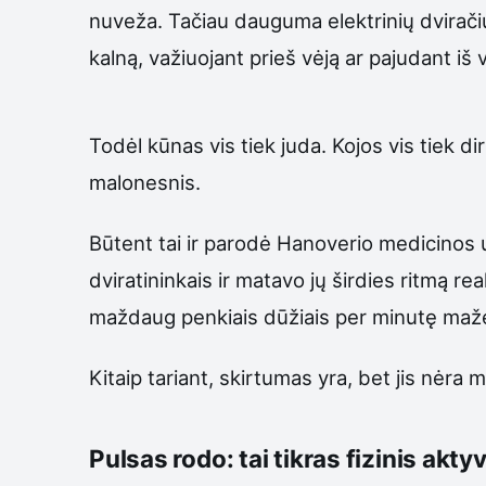
nuveža. Tačiau dauguma elektrinių dviračių
kalną, važiuojant prieš vėją ar pajudant iš
Todėl kūnas vis tiek juda. Kojos vis tiek di
malonesnis.
Būtent tai ir parodė Hanoverio medicinos un
dviratininkais ir matavo jų širdies ritmą re
maždaug penkiais dūžiais per minutę mažes
Kitaip tariant, skirtumas yra, bet jis nėra 
Pulsas rodo: tai tikras fizinis akt