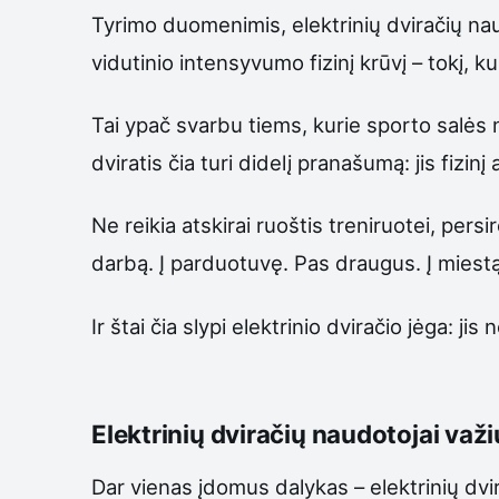
Tyrimo duomenimis, elektrinių dviračių naud
vidutinio intensyvumo fizinį krūvį – tokį, ku
Tai ypač svarbu tiems, kurie sporto salės ne
dviratis čia turi didelį pranašumą: jis fizi
Ne reikia atskirai ruoštis treniruotei, persi
darbą. Į parduotuvę. Pas draugus. Į miestą. 
Ir štai čia slypi elektrinio dviračio jėga: 
Elektrinių dviračių naudotojai važi
Dar vienas įdomus dalykas – elektrinių dvira