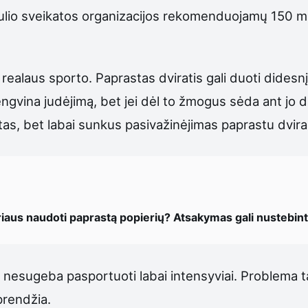
saulio sveikatos organizacijos rekomenduojamų 150 mi
r realaus sporto. Paprastas dviratis gali duoti didesn
ngvina judėjimą, bet jei dėl to žmogus sėda ant jo daž
retas, bet labai sunkus pasivažinėjimas paprastu dvira
eriaus naudoti paprastą popierių? Atsakymas gali nustebint
 nesugeba pasportuoti labai intensyviai. Problema ta,
prendžia.