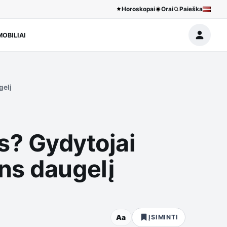
Horoskopai
Orai
Paieška
OBILIAI
gelį
las? Gydytojai
ns daugelį
Aa
ĮSIMINTI