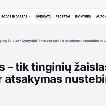
SODAS IR DARŽAS
SVEIKATA
RECEPTAI
ĮDOMYBĖS
AUTOM
tinginių žaislas? Gydytojai išmatavo pulsą ir atsakymas nustebins dau
is – tik tinginių žais
ir atsakymas nustebi