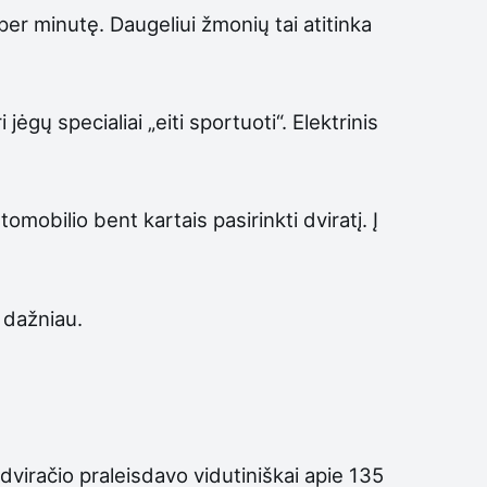
per minutę. Daugeliui žmonių tai atitinka
gų specialiai „eiti sportuoti“. Elektrinis
tomobilio bent kartais pasirinkti dviratį. Į
i dažniau.
 dviračio praleisdavo vidutiniškai apie 135