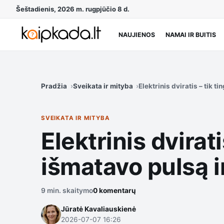
Šeštadienis, 2026 m. rugpjūčio 8 d.
NAUJIENOS
NAMAI IR BUITIS
Pradžia
Sveikata ir mityba
Elektrinis dviratis – tik 
SVEIKATA IR MITYBA
Elektrinis dvirat
išmatavo pulsą 
9 min. skaitymo
0 komentarų
Jūratė Kavaliauskienė
2026-07-07 16:26