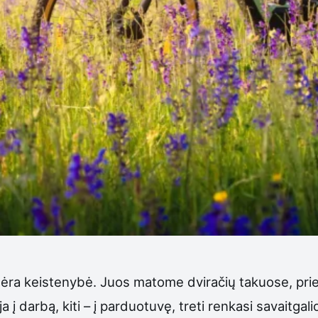
 nebėra keistenybė. Juos matome dviračių takuose, pri
 į darbą, kiti – į parduotuvę, treti renkasi savaitgalio 