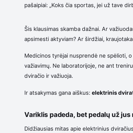
pašaipiai: „Koks čia sportas, jei už tave dir
Šis klausimas skamba dažnai. Ar važiuodama
apsimesti aktyviam? Ar širdžiai, kraujotak
Medicinos tyrėjai nusprendė ne spėlioti, o 
važiavimų. Ne laboratorijoje, ne ant treni
dviračio ir važiuoja.
Ir atsakymas gana aiškus:
elektrinis dvira
Variklis padeda, bet pedalų už jus
Didžiausias mitas apie elektrinius dvirači