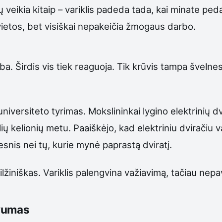
 veikia kitaip – variklis padeda tada, kai minate ped
 vietos, bet visiškai nepakeičia žmogaus darbo.
rba. Širdis vis tiek reaguoja. Tik krūvis tampa švelne
iversiteto tyrimas. Mokslininkai lygino elektrinių d
alių kelionių metu. Paaiškėjo, kad elektriniu dviračiu
nis nei tų, kurie mynė paprastą dviratį.
milžiniškas. Variklis palengvina važiavimą, tačiau nep
yvumas