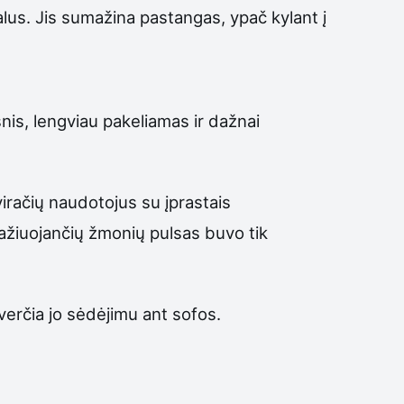
alus. Jis sumažina pastangas, ypač kylant į
snis, lengviau pakeliamas ir dažnai
viračių naudotojus su įprastais
 važiuojančių žmonių pulsas buvo tik
averčia jo sėdėjimu ant sofos.