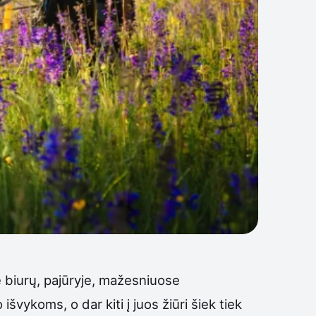
e biurų, pajūryje, mažesniuose
išvykoms, o dar kiti į juos žiūri šiek tiek