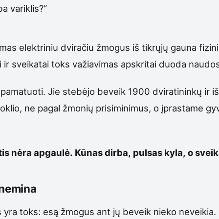
ba variklis?“
s elektriniu dviračiu žmogus iš tikrųjų gauna fizini
ai ir sveikatai toks važiavimas apskritai duoda naudo
pamatuoti. Jie stebėjo beveik 1900 dviratininkų ir iš
ruoklio, ne pagal žmonių prisiminimus, o įprastame g
tis nėra apgaulė. Kūnas dirba, pulsas kyla, o sveika
 nemina
us yra toks: esą žmogus ant jų beveik nieko neveikia.