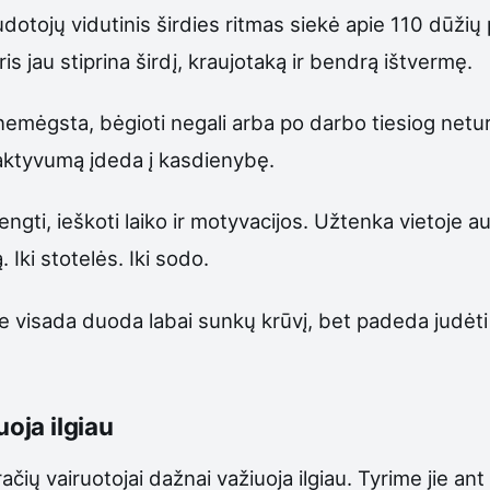
otojų vidutinis širdies ritmas siekė apie 110 dūžių 
ris jau stiprina širdį, kraujotaką ir bendrą ištvermę.
mėgsta, bėgioti negali arba po darbo tiesiog neturi jė
nį aktyvumą įdeda į kasdienybę.
rengti, ieškoti laiko ir motyvacijos. Užtenka vietoje au
Iki stotelės. Iki sodo.
jis ne visada duoda labai sunkų krūvį, bet padeda judėt
uoja ilgiau
čių vairuotojai dažnai važiuoja ilgiau. Tyrime jie ant