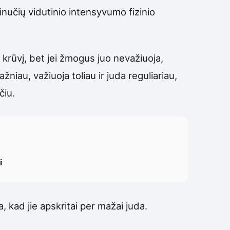
nučių vidutinio intensyvumo fizinio
į krūvį, bet jei žmogus juo nevažiuoja,
niau, važiuoja toliau ir juda reguliariau,
čiu.
i
 kad jie apskritai per mažai juda.