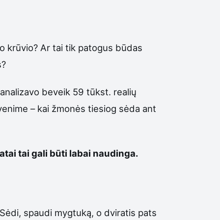
o krūvio? Ar tai tik patogus būdas
s?
analizavo beveik 59 tūkst. realių
yvenime – kai žmonės tiesiog sėda ant
tai tai gali būti labai naudinga.
 Sėdi, spaudi mygtuką, o dviratis pats