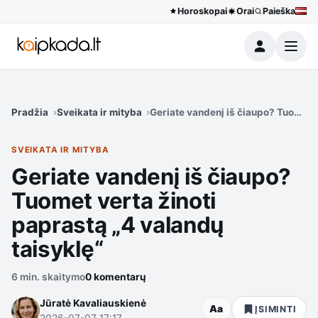
Horoskopai
Orai
Paieška
Meniu
Pradžia
Sveikata ir mityba
Geriate vandenį iš čiaupo? Tuomet v
SVEIKATA IR MITYBA
Geriate vandenį iš čiaupo?
Tuomet verta žinoti
paprastą „4 valandų
taisyklę“
6 min. skaitymo
0 komentarų
Jūratė Kavaliauskienė
Aa
ĮSIMINTI
2026-07-07 17:17