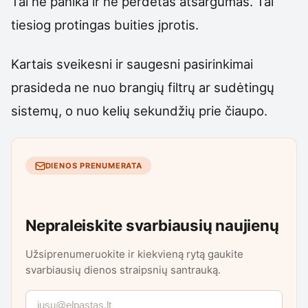
Tai ne panika ir ne perdėtas atsargumas. Tai
tiesiog protingas buities įprotis.
Kartais sveikesni ir saugesni pasirinkimai
prasideda ne nuo brangių filtrų ar sudėtingų
sistemų, o nuo kelių sekundžių prie čiaupo.
DIENOS PRENUMERATA
Nepraleiskite svarbiausių naujienų
Užsiprenumeruokite ir kiekvieną rytą gaukite
svarbiausių dienos straipsnių santrauką.