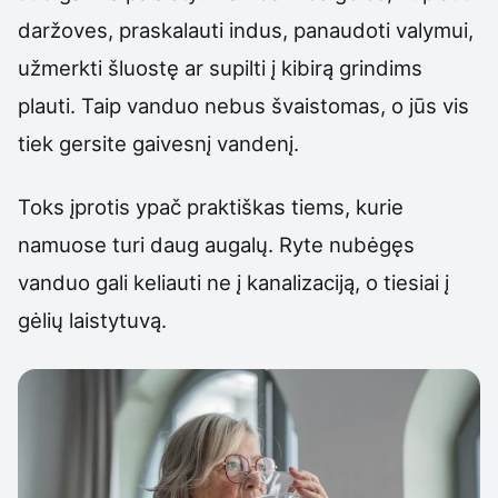
daržoves, praskalauti indus, panaudoti valymui,
užmerkti šluostę ar supilti į kibirą grindims
plauti. Taip vanduo nebus švaistomas, o jūs vis
tiek gersite gaivesnį vandenį.
Toks įprotis ypač praktiškas tiems, kurie
namuose turi daug augalų. Ryte nubėgęs
vanduo gali keliauti ne į kanalizaciją, o tiesiai į
gėlių laistytuvą.