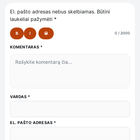
El. pašto adresas nebus skelbiamas.
Būtini
laukeliai pažymėti
*
B
I
😀
0 / 2000
KOMENTARAS
*
VARDAS
*
EL. PAŠTO ADRESAS
*