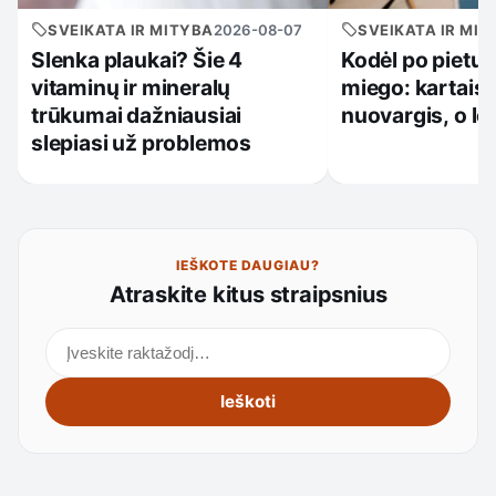
SVEIKATA IR MITYBA
2026-08-07
SVEIKATA IR MIT
Slenka plaukai? Šie 4
Kodėl po pietų t
vitaminų ir mineralų
miego: kartais 
trūkumai dažniausiai
nuovargis, o lė
slepiasi už problemos
IEŠKOTE DAUGIAU?
Atraskite kitus straipsnius
Ieškoti straipsnių
Ieškoti