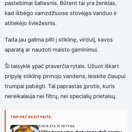
pastebimai šaltesnis. Būtent tai yra ženklas,
kad išbėgo vamzdžiuose stovėjęs vanduo ir
atitekėjo šviežesnis.
Tada jau galima pilti į stiklinę, virdulį, kavos
aparatą ar naudoti maisto gaminimui.
Ši taisyklė ypač praverčia rytais. Užuot iškart
pripylę stiklinę pirmojo vandens, leiskite čiaupui
trumpai pabėgti. Tai paprastas įprotis, kuris
nereikalauja nei filtrų, nei specialių prietaisų.
TAIP PAT SKAITYKITE:
SVEIKATA IR MITYBA
Vištą kepa visą, bet vieną dalį geriau