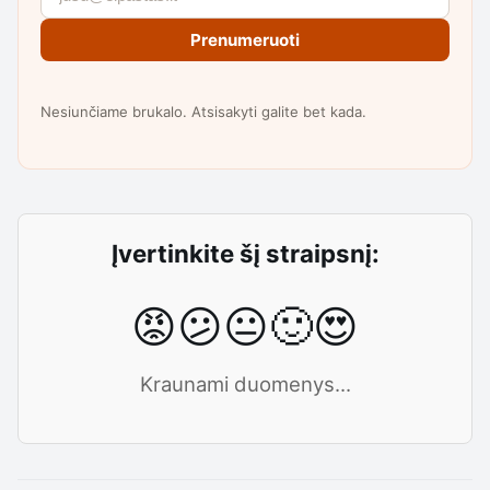
Prenumeruoti
Nesiunčiame brukalo. Atsisakyti galite bet kada.
Įvertinkite šį straipsnį:
😡
😕
😐
🙂
😍
Kraunami duomenys...