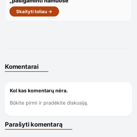
„pasigaminti namuose“
Skaityti toliau →
Komentarai
Kol kas komentarų nėra.
Būkite pirmi ir pradėkite diskusiją.
Parašyti komentarą