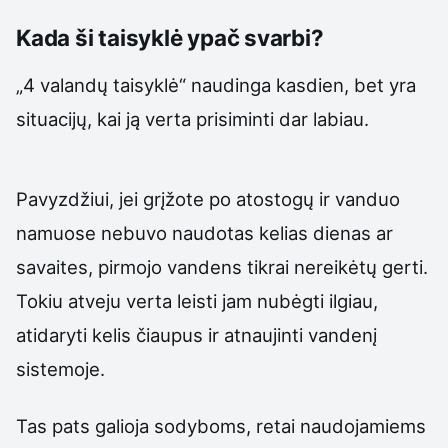
Kada ši taisyklė ypač svarbi?
„4 valandų taisyklė“ naudinga kasdien, bet yra
situacijų, kai ją verta prisiminti dar labiau.
Pavyzdžiui, jei grįžote po atostogų ir vanduo
namuose nebuvo naudotas kelias dienas ar
savaites, pirmojo vandens tikrai nereikėtų gerti.
Tokiu atveju verta leisti jam nubėgti ilgiau,
atidaryti kelis čiaupus ir atnaujinti vandenį
sistemoje.
Tas pats galioja sodyboms, retai naudojamiems