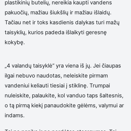
plastikinių butelių, nereikia kaupti vandens
pakuočių, mažiau šiukšlių ir mažiau išlaidų.
Tačiau net ir toks kasdienis dalykas turi mažų
taisyklių, kurios padeda išlaikyti geresnę
kokybę.
„4 valandų taisyklė“ yra viena iš jų. Jei čiaupas
ilgai nebuvo naudotas, neleiskite pirmam
vandeniui keliauti tiesiai į stiklinę. Trumpai
nuleiskite, palaukite, kol vanduo taps šaltesnis,
o tą pirmą kiekį panaudokite gėlėms, valymui ar
indams.