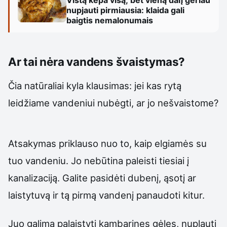
nupjauti pirmiausia: klaida gali
baigtis nemalonumais
Ar tai nėra vandens švaistymas?
Čia natūraliai kyla klausimas: jei kas rytą
leidžiame vandeniui nubėgti, ar jo nešvaistome?
Atsakymas priklauso nuo to, kaip elgiamės su
tuo vandeniu. Jo nebūtina paleisti tiesiai į
kanalizaciją. Galite pasidėti dubenį, ąsotį ar
laistytuvą ir tą pirmą vandenį panaudoti kitur.
Juo galima palaistyti kambarines gėles, nuplauti