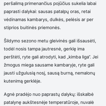
peršalimą primenančius pojūčius sukelia labai
paprasti dalykai: sausas patalpų oras, retai
vėdinamas kambarys, dulkės, pelėsis ar per
stiprios buitinės priemonės.
Šildymo sezono metu gleivinės gali išsausėti,
todėl nosis tampa jautresnė, gerklę ima
perštėti, ryte gali atrodyti, kad „kimba liga“. Jei
žmogus miega sausame kambaryje, ryte gali
jausti užgulusią nosį, sausą burną, nemalonų
kutenimą gerklėje.
Agnė pradėjo nuo paprastų dalykų: išskalbė
patalynę aukštesnėje temperatūroje, nuvalė