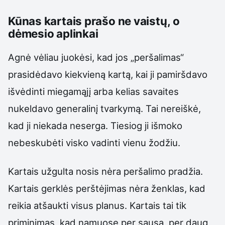
Kūnas kartais prašo ne vaistų, o
dėmesio aplinkai
Agnė vėliau juokėsi, kad jos „peršalimas“
prasidėdavo kiekvieną kartą, kai ji pamiršdavo
išvėdinti miegamąjį arba kelias savaites
nukeldavo generalinį tvarkymą. Tai nereiškė,
kad ji niekada neserga. Tiesiog ji išmoko
nebeskubėti visko vadinti vienu žodžiu.
Kartais užgulta nosis nėra peršalimo pradžia.
Kartais gerklės perštėjimas nėra ženklas, kad
reikia atšaukti visus planus. Kartais tai tik
priminimas, kad namuose per sausa, per daug