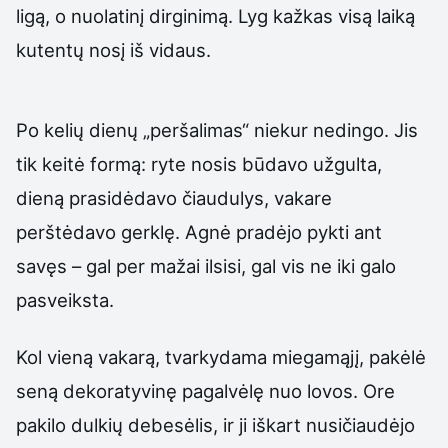
ligą, o nuolatinį dirginimą. Lyg kažkas visą laiką
kutentų nosį iš vidaus.
Po kelių dienų „peršalimas“ niekur nedingo. Jis
tik keitė formą: ryte nosis būdavo užgulta,
dieną prasidėdavo čiaudulys, vakare
perštėdavo gerklę. Agnė pradėjo pykti ant
savęs – gal per mažai ilsisi, gal vis ne iki galo
pasveiksta.
Kol vieną vakarą, tvarkydama miegamąjį, pakėlė
seną dekoratyvinę pagalvėlę nuo lovos. Ore
pakilo dulkių debesėlis, ir ji iškart nusičiaudėjo