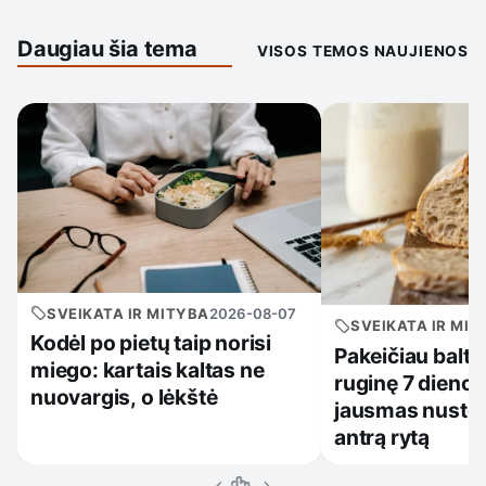
Daugiau šia tema
VISOS TEMOS NAUJIENOS
SVEIKATA IR MITYBA
2026-08-07
SVEIKATA IR MIT
Kodėl po pietų taip norisi
Pakeičiau baltą
miego: kartais kaltas ne
ruginę 7 dieno
nuovargis, o lėkštė
jausmas nusteb
antrą rytą