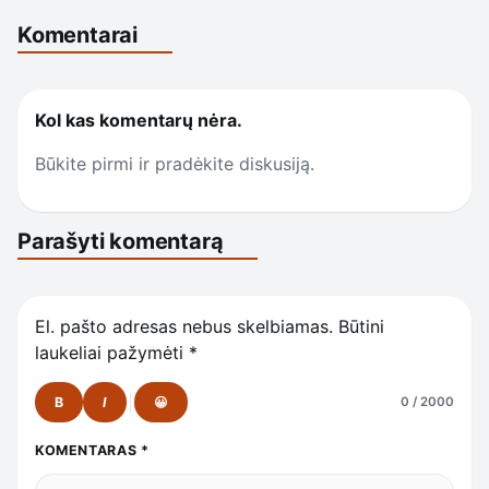
Komentarai
Kol kas komentarų nėra.
Būkite pirmi ir pradėkite diskusiją.
Parašyti komentarą
El. pašto adresas nebus skelbiamas.
Būtini
laukeliai pažymėti
*
B
I
😀
0 / 2000
KOMENTARAS
*