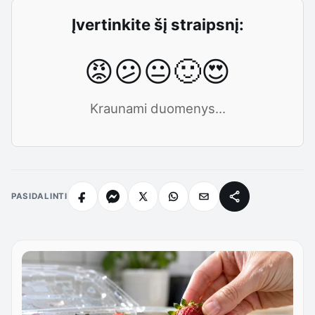
Įvertinkite šį straipsnį:
😡
😕
😐
🙂
😍
Kraunami duomenys...
PASIDALINTI