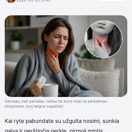
Galvojau, kad peršalau, tačiau tai buvo visai ne peršalimas:
simptomas, kurį lengva supainioti
Kai ryte pabundate su užgulta nosimi, sunkia
galva ir perštinčia gerkle, pirmoji mintis