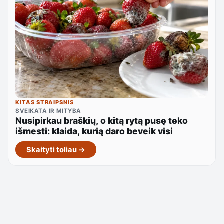
KITAS STRAIPSNIS
SVEIKATA IR MITYBA
Nusipirkau braškių, o kitą rytą pusę teko
išmesti: klaida, kurią daro beveik visi
Skaityti toliau →