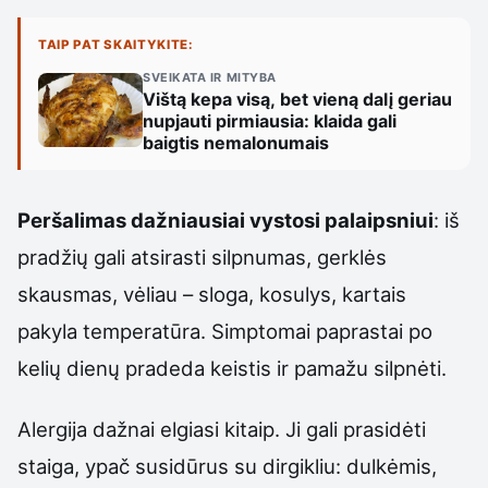
TAIP PAT SKAITYKITE:
SVEIKATA IR MITYBA
Vištą kepa visą, bet vieną dalį geriau
nupjauti pirmiausia: klaida gali
baigtis nemalonumais
Peršalimas dažniausiai vystosi palaipsniui
: iš
pradžių gali atsirasti silpnumas, gerklės
skausmas, vėliau – sloga, kosulys, kartais
pakyla temperatūra. Simptomai paprastai po
kelių dienų pradeda keistis ir pamažu silpnėti.
Alergija dažnai elgiasi kitaip. Ji gali prasidėti
staiga, ypač susidūrus su dirgikliu: dulkėmis,