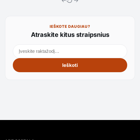
←
→
IEŠKOTE DAUGIAU?
Atraskite kitus straipsnius
Ieškoti straipsnių
Ieškoti