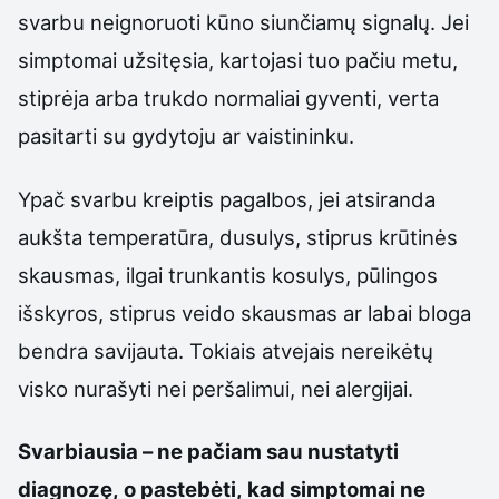
svarbu neignoruoti kūno siunčiamų signalų. Jei
simptomai užsitęsia, kartojasi tuo pačiu metu,
stiprėja arba trukdo normaliai gyventi, verta
pasitarti su gydytoju ar vaistininku.
Ypač svarbu kreiptis pagalbos, jei atsiranda
aukšta temperatūra, dusulys, stiprus krūtinės
skausmas, ilgai trunkantis kosulys, pūlingos
išskyros, stiprus veido skausmas ar labai bloga
bendra savijauta. Tokiais atvejais nereikėtų
visko nurašyti nei peršalimui, nei alergijai.
Svarbiausia – ne pačiam sau nustatyti
diagnozę, o pastebėti, kad simptomai ne