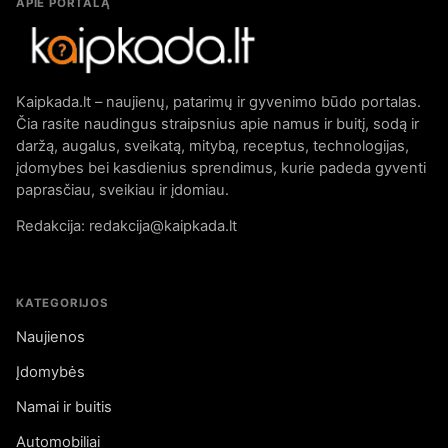
APIE PORTALĄ
Kaipkada.lt – naujienų, patarimų ir gyvenimo būdo portalas.
Čia rasite naudingus straipsnius apie namus ir buitį, sodą ir
daržą, augalus, sveikatą, mitybą, receptus, technologijas,
įdomybes bei kasdienius sprendimus, kurie padeda gyventi
paprasčiau, sveikiau ir įdomiau.
Redakcija: redakcija@kaipkada.lt
KATEGORIJOS
Naujienos
Įdomybės
Namai ir buitis
Automobiliai