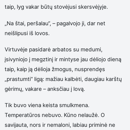
taip, lyg vakar būtų stovėjusi skersvėjyje.
„Na štai, peršalau“, – pagalvojo ji, dar net
neišlipusi iš lovos.
Virtuvėje pasidarė arbatos su medumi,
įsivyniojo į megztinį ir mintyse jau dėliojo dieną
taip, kaip ją dėlioja žmogus, nusprendęs
„prastumti“ ligą: mažiau kalbėti, daugiau karštų
gėrimų, vakare – anksčiau į lovą.
Tik buvo viena keista smulkmena.
Temperatūros nebuvo. Kūno nelaužė. O
savijauta, nors ir nemaloni, labiau priminė ne