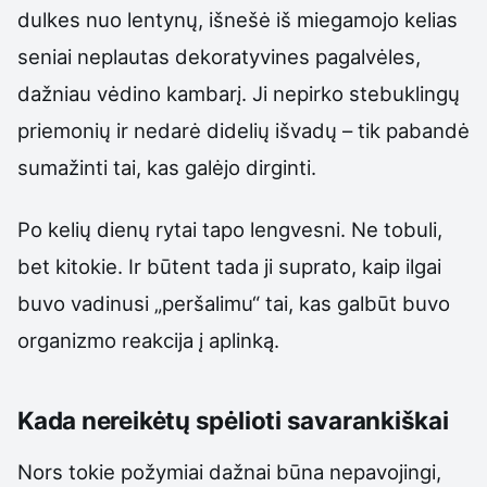
dulkes nuo lentynų, išnešė iš miegamojo kelias
seniai neplautas dekoratyvines pagalvėles,
dažniau vėdino kambarį. Ji nepirko stebuklingų
priemonių ir nedarė didelių išvadų – tik pabandė
sumažinti tai, kas galėjo dirginti.
Po kelių dienų rytai tapo lengvesni. Ne tobuli,
bet kitokie. Ir būtent tada ji suprato, kaip ilgai
buvo vadinusi „peršalimu“ tai, kas galbūt buvo
organizmo reakcija į aplinką.
Kada nereikėtų spėlioti savarankiškai
Nors tokie požymiai dažnai būna nepavojingi,