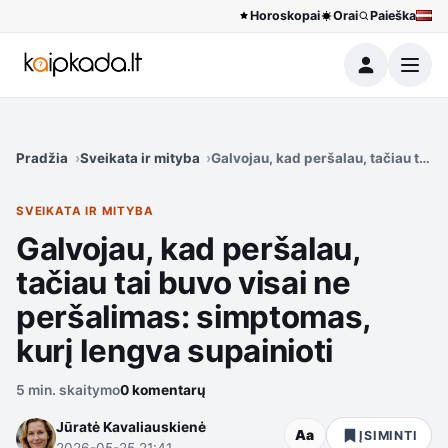
Horoskopai
Orai
Paieška
Meniu
Pradžia
Sveikata ir mityba
Galvojau, kad peršalau, tačiau tai 
SVEIKATA IR MITYBA
Galvojau, kad peršalau,
tačiau tai buvo visai ne
peršalimas: simptomas,
kurį lengva supainioti
5 min. skaitymo
0 komentarų
Jūratė Kavaliauskienė
Aa
ĮSIMINTI
2026-05-25 21:41