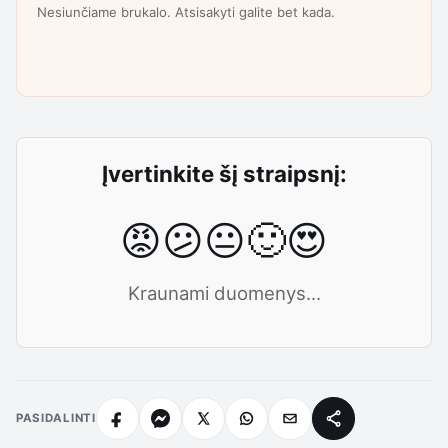
Nesiunčiame brukalo. Atsisakyti galite bet kada.
Įvertinkite šį straipsnį:
😡
😕
😐
🙂
😍
Kraunami duomenys...
PASIDALINTI