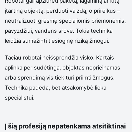
Robotai gali apžiūrėti paketą, lagaminą ar kitą
įtartiną objektą, perduoti vaizdą, o prireikus –
neutralizuoti grėsmę specialiomis priemonėmis,
pavyzdžiui, vandens srove. Tokia technika
leidžia sumažinti tiesioginę riziką žmogui.
Tačiau robotai neišsprendžia visko. Kartais
aplinka per sudėtinga, objektas neprieinamas
arba sprendimą vis tiek turi priimti žmogus.
Technika padeda, bet atsakomybė lieka
specialistui.
Į šią profesiją nepatenkama atsitiktinai