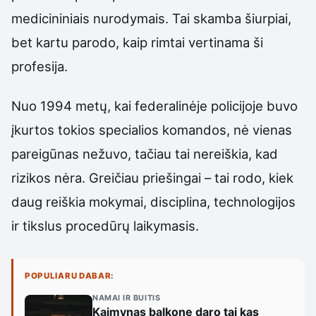
medicininiais nurodymais. Tai skamba šiurpiai,
bet kartu parodo, kaip rimtai vertinama ši
profesija.
Nuo 1994 metų, kai federalinėje policijoje buvo
įkurtos tokios specialios komandos, nė vienas
pareigūnas nežuvo, tačiau tai nereiškia, kad
rizikos nėra. Greičiau priešingai – tai rodo, kiek
daug reiškia mokymai, disciplina, technologijos
ir tikslus procedūrų laikymasis.
POPULIARU DABAR:
NAMAI IR BUITIS
Kaimynas balkone daro tai kas