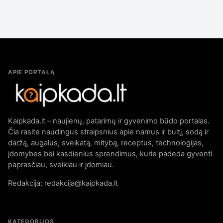
APIE PORTALĄ
Kaipkada.lt – naujienų, patarimų ir gyvenimo būdo portalas.
Čia rasite naudingus straipsnius apie namus ir buitį, sodą ir
daržą, augalus, sveikatą, mitybą, receptus, technologijas,
įdomybes bei kasdienius sprendimus, kurie padeda gyventi
paprasčiau, sveikiau ir įdomiau.
Redakcija: redakcija@kaipkada.lt
KATEGORIJOS