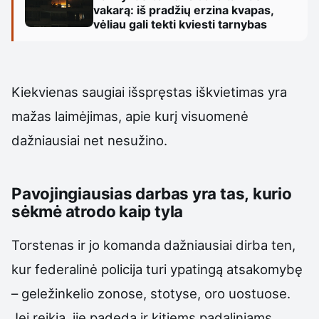
vakarą: iš pradžių erzina kvapas,
vėliau gali tekti kviesti tarnybas
Kiekvienas saugiai išspręstas iškvietimas yra
mažas laimėjimas, apie kurį visuomenė
dažniausiai net nesužino.
Pavojingiausias darbas yra tas, kurio
sėkmė atrodo kaip tyla
Torstenas ir jo komanda dažniausiai dirba ten,
kur federalinė policija turi ypatingą atsakomybę
– geležinkelio zonose, stotyse, oro uostuose.
Jei reikia, jie padeda ir kitiems padaliniams.