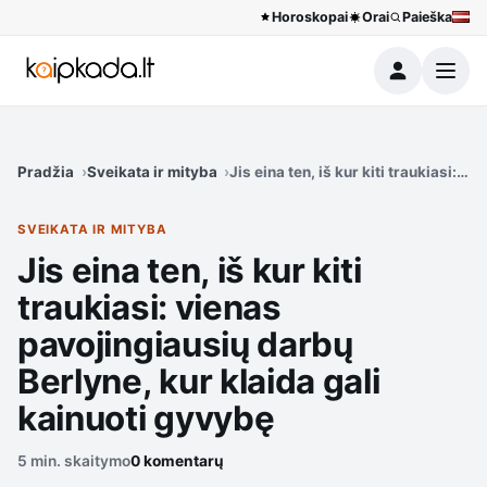
Horoskopai
Orai
Paieška
Meniu
Pradžia
Sveikata ir mityba
Jis eina ten, iš kur kiti traukiasi: 
SVEIKATA IR MITYBA
Jis eina ten, iš kur kiti
traukiasi: vienas
pavojingiausių darbų
Berlyne, kur klaida gali
kainuoti gyvybę
5 min. skaitymo
0 komentarų