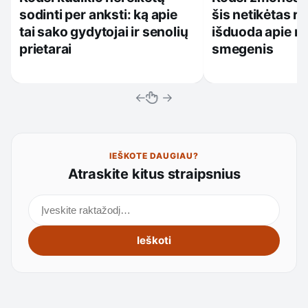
sodinti per anksti: ką apie
šis netikėtas r
tai sako gydytojai ir senolių
išduoda apie nu
prietarai
smegenis
←
→
IEŠKOTE DAUGIAU?
Atraskite kitus straipsnius
Ieškoti straipsnių
Ieškoti