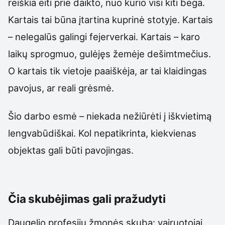
reiškia eiti prie daikto, nuo kurio visi kiti bėga.
Kartais tai būna įtartina kuprinė stotyje. Kartais
– nelegalūs galingi fejerverkai. Kartais – karo
laikų sprogmuo, gulėjęs žemėje dešimtmečius.
O kartais tik vietoje paaiškėja, ar tai klaidingas
pavojus, ar reali grėsmė.
Šio darbo esmė – niekada nežiūrėti į iškvietimą
lengvabūdiškai. Kol nepatikrinta, kiekvienas
objektas gali būti pavojingas.
Čia skubėjimas gali pražudyti
Daugelio profesijų žmonės skuba: vairuotojai,