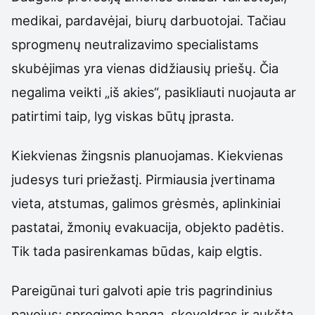
medikai, pardavėjai, biurų darbuotojai. Tačiau
sprogmenų neutralizavimo specialistams
skubėjimas yra vienas didžiausių priešų. Čia
negalima veikti „iš akies“, pasikliauti nuojauta ar
patirtimi taip, lyg viskas būtų įprasta.
Kiekvienas žingsnis planuojamas. Kiekvienas
judesys turi priežastį. Pirmiausia įvertinama
vieta, atstumas, galimos grėsmės, aplinkiniai
pastatai, žmonių evakuacija, objekto padėtis.
Tik tada pasirenkamas būdas, kaip elgtis.
Pareigūnai turi galvoti apie tris pagrindinius
pavojus: sprogimo bangą, skeveldras ir aukštą