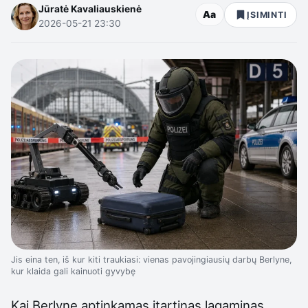
Jūratė Kavaliauskienė
Aa
ĮSIMINTI
2026-05-21 23:30
Jis eina ten, iš kur kiti traukiasi: vienas pavojingiausių darbų Berlyne,
kur klaida gali kainuoti gyvybę
Kai Berlyne aptinkamas įtartinas lagaminas,