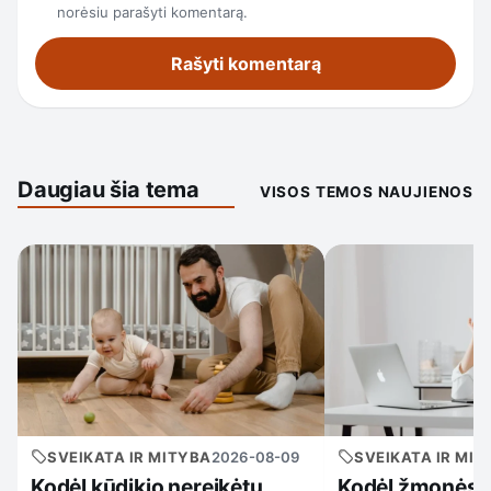
norėsiu parašyti komentarą.
Daugiau šia tema
VISOS TEMOS NAUJIENOS
SVEIKATA IR MITYBA
2026-08-09
SVEIKATA IR MIT
Kodėl kūdikio nereikėtų
Kodėl žmonės ž