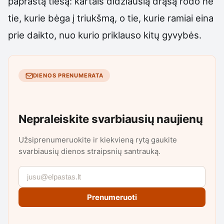
paprastą tiesą: kartais didžiausią drąsą rodo ne
tie, kurie bėga į triukšmą, o tie, kurie ramiai eina
prie daikto, nuo kurio priklauso kitų gyvybės.
DIENOS PRENUMERATA
Nepraleiskite svarbiausių naujienų
Užsiprenumeruokite ir kiekvieną rytą gaukite
svarbiausių dienos straipsnių santrauką.
Prenumeruoti