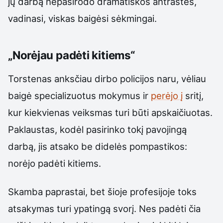
jų darbą nepasirodo dramatiškos antraštės,
vadinasi, viskas baigėsi sėkmingai.
„Norėjau padėti kitiems“
Torstenas anksčiau dirbo policijos naru, vėliau
baigė specializuotus mokymus ir
perėjo į
sritį,
kur kiekvienas veiksmas turi būti apskaičiuotas.
Paklaustas, kodėl pasirinko tokį pavojingą
darbą, jis atsako be didelės pompastikos:
norėjo padėti kitiems.
Skamba paprastai, bet šioje profesijoje toks
atsakymas turi ypatingą svorį. Nes padėti čia