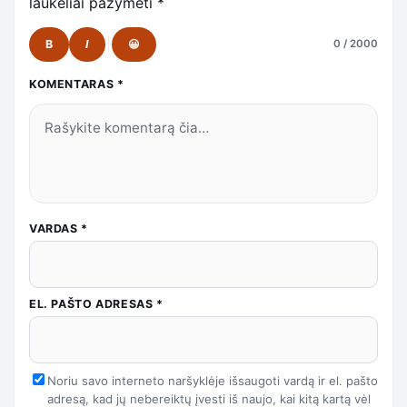
laukeliai pažymėti
*
B
I
😀
0 / 2000
KOMENTARAS
*
VARDAS
*
EL. PAŠTO ADRESAS
*
Noriu savo interneto naršyklėje išsaugoti vardą ir el. pašto
adresą, kad jų nebereiktų įvesti iš naujo, kai kitą kartą vėl