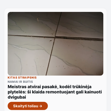
KITAS STRAIPSNIS
NAMAI IR BUITIS
Meistras atvirai pasakė, kodėl trūkinėja
plytelės: ši klaida remontuojant gali kainuoti
dvigubai
Skaityti toliau →