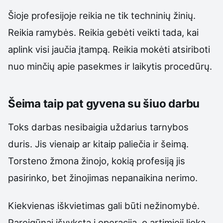
Šioje profesijoje reikia ne tik techninių žinių.
Reikia ramybės. Reikia gebėti veikti tada, kai
aplink visi jaučia įtampą. Reikia mokėti atsiriboti
nuo minčių apie pasekmes ir laikytis procedūrų.
Šeima taip pat gyvena su šiuo darbu
Toks darbas nesibaigia uždarius tarnybos
duris. Jis vienaip ar kitaip paliečia ir šeimą.
Torsteno žmona žinojo, kokią profesiją jis
pasirinko, bet žinojimas nepanaikina nerimo.
Kiekvienas iškvietimas gali būti nežinomybė.
Pareigūnai išvyksta į operaciją, o artimieji lieka