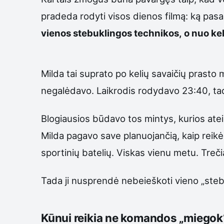
pradeda rodyti visos dienos filmą: ką pasak
vienos stebuklingos technikos, o nuo keli
Milda tai suprato po kelių savaičių prasto 
negalėdavo. Laikrodis rodydavo 23:40, tada
Blogiausios būdavo tos mintys, kurios atei
Milda pagavo save planuojančią, kaip reikės
sportinių batelių. Viskas vienu metu. Treči
Tada ji nusprendė nebeieškoti vieno „steb
Kūnui reikia ne komandos „miegok“