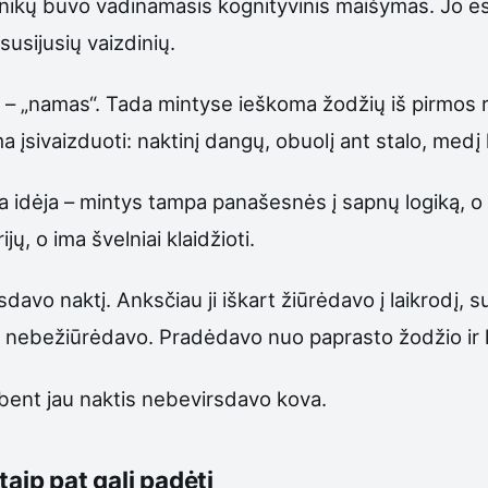
chnikų buvo vadinamasis kognityvinis maišymas. Jo e
usijusių vaizdinių.
– „namas“. Tada mintyse ieškoma žodžių iš pirmos r
a įsivaizduoti: naktinį dangų, obuolį ant stalo, medį
yra idėja – mintys tampa panašesnės į sapnų logiką,
ų, o ima švelniai klaidžioti.
davo naktį. Anksčiau ji iškart žiūrėdavo į laikrodį, 
io nebežiūrėdavo. Pradėdavo nuo paprasto žodžio ir 
 bent jau naktis nebevirsdavo kova.
 taip pat gali padėti