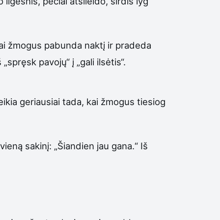
gesnis, pečiai atsileido, širdis lyg
Kai žmogus pabunda naktį ir pradeda
pręsk pavojų“ į „gali ilsėtis“.
kia geriausiai tada, kai žmogus tiesiog
ieną sakinį: „Šiandien jau gana.“ Iš