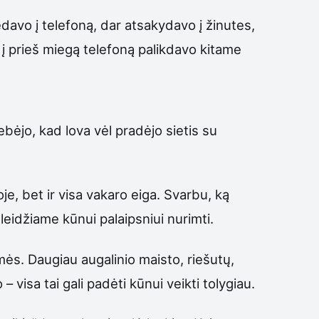
ėdavo į telefoną, dar atsakydavo į žinutes,
dį prieš miegą telefoną palikdavo kitame
bėjo, kad lova vėl pradėjo sietis su
e, bet ir visa vakaro eiga. Svarbu, ką
leidžiame kūnui palaipsniui nurimti.
mės. Daugiau augalinio maisto, riešutų,
 visa tai gali padėti kūnui veikti tolygiau.