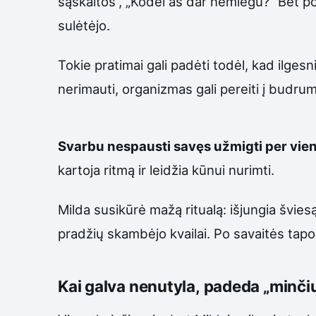
sąskaitos“, „Kodėl aš dar nemiegu?“ Bet po 
sulėtėjo.
Tokie pratimai gali padėti todėl, kad ilg
nerimauti, organizmas gali pereiti į budrum
Svarbu nespausti savęs užmigti per vie
kartoja ritmą ir leidžia kūnui nurimti.
Milda susikūrė mažą ritualą: išjungia švies
pradžių skambėjo kvailai. Po savaitės tapo 
Kai galva nenutyla, padeda „minč