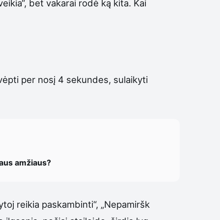
ikia“, bet vakarai rodė ką kita. Kai
ėpti per nosį 4 sekundes, sulaikyti
idaus amžiaus?
„Rytoj reikia paskambinti“, „Nepamiršk