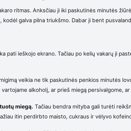
karo ritmas. Anksčiau ji iki paskutinės minutės žiūr
, kodėl galva pilna triukšmo. Dabar ji bent pusvalan
 pati ieškojo ekrano. Tačiau po kelių vakarų ji paste
migimą veikia ne tik paskutinės penkios minutės lovoj
vartojame alkoholį, ar prieš miegą persivalgome, ar 
ntuotų miegą.
Tačiau bendra mityba gali turėti reikš
žiau itin perdirbto maisto, cukraus ir vėlyvo kofeino –