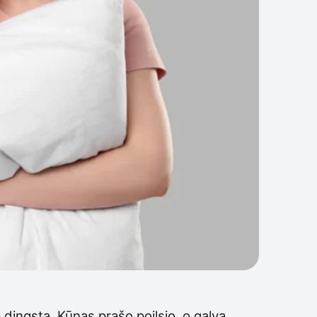
 dingsta. Kūnas prašo poilsio, o galva