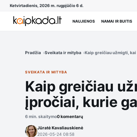
Ketvirtadienis, 2026 m. rugpjūčio 6 d.
NAUJIENOS
NAMAI IR BUITIS
Pradžia
Sveikata ir mityba
Kaip greičiau užmigti, kai 
SVEIKATA IR MITYBA
Kaip greičiau už
įpročiai, kurie ga
6 min. skaitymo
0 komentarų
Jūratė Kavaliauskienė
2026-05-24 08:58