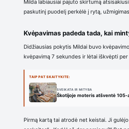
Milda labiausiai pajuto skirtumą atsisakiusi
paskutinį puodelį perkėlė į rytą, užmigima
Kvėpavimas padeda tada, kai mint
Didžiausias pokytis Mildai buvo kvėpavimo 
kvėpavimą 7 sekundes ir lėtai iškvėpti pe
TAIP PAT SKAITYKITE:
SVEIKATA IR MITYBA
Škotijoje moteris atšventė 105-ą
Pirmą kartą tai atrodė net keistai. Ji gulėj