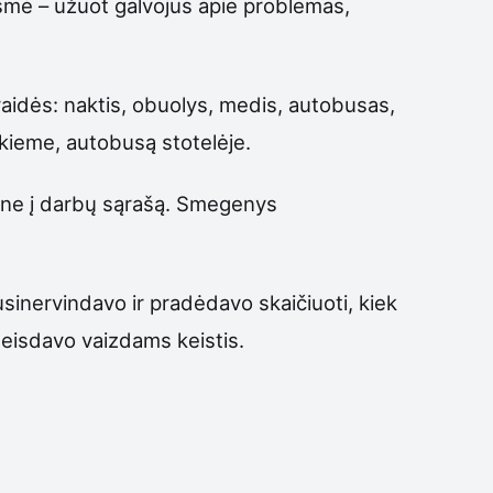
smė – užuot galvojus apie problemas,
aidės: naktis, obuolys, medis, autobusas,
 kieme, autobusą stotelėje.
 o ne į darbų sąrašą. Smegenys
susinervindavo ir pradėdavo skaičiuoti, kiek
leisdavo vaizdams keistis.