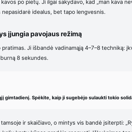
 kavos po pietų. Ji ilgai sakydavo, kad „man kava neve
s nepasidarė idealus, bet tapo lengvesnis.
ys įjungia pavojaus režimą
pratimas. Ji išbandė vadinamąją 4–7–8 techniką: įkv
r burną 8 sekundes.
jį gimtadienį. Spėkite, kaip ji sugebėjo sulaukti tokio sol
o tamsoje ir skaičiavo, o mintys vis bandė įsiterpti: 