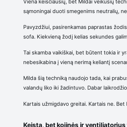
Viena keisčiausių, bet Mildai veikusių te
sąmoningai duoti smegenims neutralių, nes
Pavyzdžiui, pasirenkamas paprastas žodis 
sofa. Kiekvieną žodį kelias sekundes galim
Tai skamba vaikiškai, bet būtent tokia ir 
nebesikabina į vieną nerimą keliantį scenarij
Milda šią techniką naudojo tada, kai prabus
valandų liko iki žadintuvo. Dabar laikrodž
Kartais užmigdavo greitai. Kartais ne. Bet
Keista, bet kojinės ir ventiliatorius