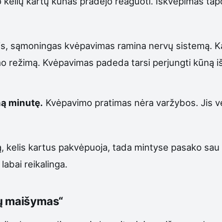
kelių kartų kūnas pradėjo reaguoti. Iškvėpimas tapo il
esnis, sąmoningas kvėpavimas ramina nervų sistemą. 
o režimą. Kvėpavimas padeda tarsi perjungti kūną iš „s
ną minutę.
Kvėpavimo pratimas nėra varžybos. Jis vei
ą, kelis kartus pakvėpuoja, tada mintyse pasako sau v
labai reikalinga.
ių maišymas“