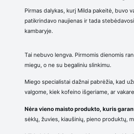
Pirmas dalykas, kurį Milda pakeitė, buvo va
patikrindavo naujienas ir tada stebėdavosi
kambaryje.
Tai nebuvo lengva. Pirmomis dienomis ranka
miegu, o ne su begaliniu slinkimu.
Miego specialistai dažnai pabrėžia, kad už
valgome, kiek kofeino išgeriame, ar vakare 
Nėra vieno maisto produkto, kuris gara
sėklų, žuvies, kiaušinių, pieno produktų, ma