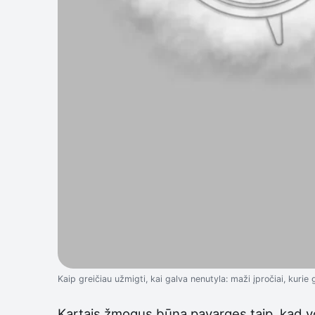
Kaip greičiau užmigti, kai galva nenutyla: maži įpročiai, kurie g
Kartais žmogus būna pavargęs taip, kad vos