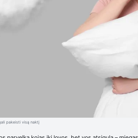
ali pakeisti visą naktį
 parvelka kojas iki lovos, bet vos atsigula – miegas