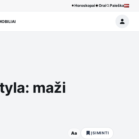
Horoskopai
Orai
Paieška
OBILIAI
tyla: maži
Aa
ĮSIMINTI