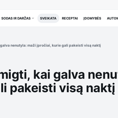
SODAS IR DARŽAS
SVEIKATA
RECEPTAI
ĮDOMYBĖS
AUTOM
galva nenutyla: maži įpročiai, kurie gali pakeisti visą naktį
migti, kai galva nenu
li pakeisti visą naktį