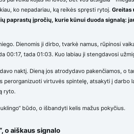
iau, ko nepadariau, ką reikės spręsti rytoj.
Greitas
ų paprastų įpročių, kurie kūnui duoda signalą: jau
miego. Dienomis ji dirbo, tvarkė namus, rūpinosi vaika
 00:17, tada 01:03. Kuo labiau ji stengdavosi užmig
davo naktį. Dieną jos atrodydavo pakenčiamos, o tam
 perorganizuoti virtuvės spintelę, atsakyti į darbo la
ą ryto.
uklingo“ būdo, o išbandyti kelis mažus pokyčius.
, o aiškaus signalo