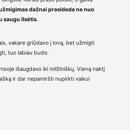
 užmigimas dažnai prasideda ne nuo
 saugu ilsėtis.
is, vakare griūdavo į lovą, bet užmigti
ti, tuo labiau budo.
soje išaugdavo iki milžiniškų. Vieną naktį
išką ir dar nepamiršti nupirkti vaikui