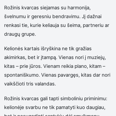
Rožinis kvarcas siejamas su harmonija,
švelnumu ir geresniu bendravimu. Jį dažnai
renkasi tie, kurie keliauja su šeima, partneriu ar
draugų grupe.
Kelionės kartais išryškina ne tik gražias
akimirkas, bet ir įtampą. Vienas nori į muziejų,
kitas – prie jūros. Vienam reikia plano, kitam –
spontaniškumo. Vienas pavargęs, kitas dar nori
vaikščioti tris valandas.
Rožinis kvarcas gali tapti simboliniu priminimu:
kelionėje svarbu ne tik pamatyti kuo daugiau,
bet ir nesugadinti santykių dėl smulkmenų.