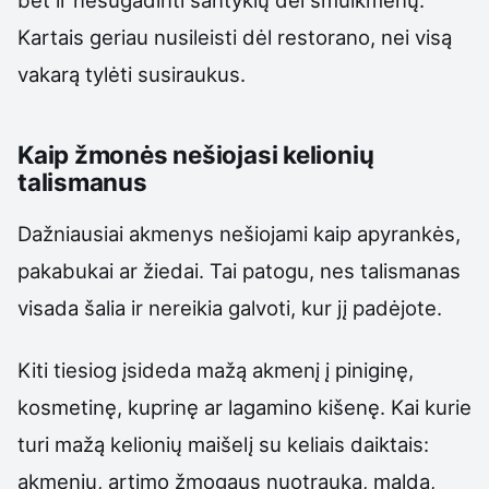
Kartais geriau nusileisti dėl restorano, nei visą
vakarą tylėti susiraukus.
Kaip žmonės nešiojasi kelionių
talismanus
Dažniausiai akmenys nešiojami kaip apyrankės,
pakabukai ar žiedai. Tai patogu, nes talismanas
visada šalia ir nereikia galvoti, kur jį padėjote.
Kiti tiesiog įsideda mažą akmenį į piniginę,
kosmetinę, kuprinę ar lagamino kišenę. Kai kurie
turi mažą kelionių maišelį su keliais daiktais:
akmeniu, artimo žmogaus nuotrauka, malda,