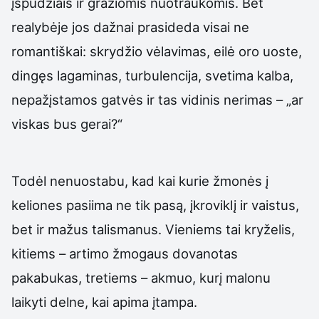
įspūdžiais ir gražiomis nuotraukomis. Bet
realybėje jos dažnai prasideda visai ne
romantiškai: skrydžio vėlavimas, eilė oro uoste,
dingęs lagaminas, turbulencija, svetima kalba,
nepažįstamos gatvės ir tas vidinis nerimas – „ar
viskas bus gerai?“
Todėl nenuostabu, kad kai kurie žmonės į
keliones pasiima ne tik pasą, įkroviklį ir vaistus,
bet ir mažus talismanus. Vieniems tai kryželis,
kitiems – artimo žmogaus dovanotas
pakabukas, tretiems – akmuo, kurį malonu
laikyti delne, kai apima įtampa.