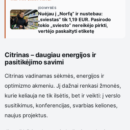
ĮDOMYBĖS
Nuėjau į „Norfą” ir nustebau:
„sviestas” tik 1,19 EUR. Pasirodo
tokio „sviesto” nereikėjo pirkti,
vertėjo paskaityti etiketę
Citrinas – daugiau energijos ir
pasitikėjimo savimi
Citrinas vadinamas sėkmės, energijos ir
optimizmo akmeniu. Jį dažnai renkasi žmonės,
kurie keliauja ne tik ilsėtis, bet ir veikti: į verslo
susitikimus, konferencijas, svarbias keliones,
naujus projektus.