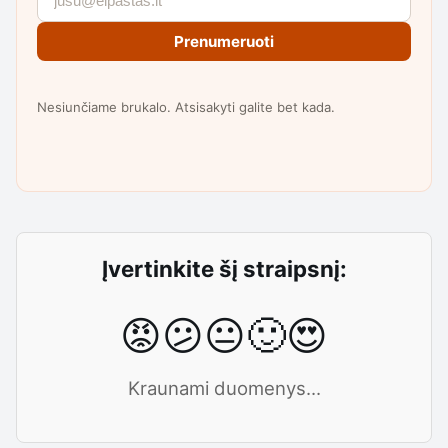
Prenumeruoti
Nesiunčiame brukalo. Atsisakyti galite bet kada.
Įvertinkite šį straipsnį:
😡
😕
😐
🙂
😍
Kraunami duomenys...