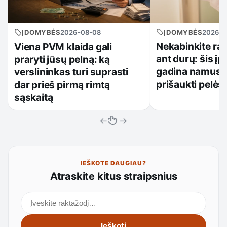
ĮDOMYBĖS
2026-0
ĮDOMYBĖS
2026-08-08
Nekabinkite ra
Viena PVM klaida gali
ant durų: šis įpr
praryti jūsų pelną: ką
gadina namus ir
verslininkas turi suprasti
prišaukti pelės
dar prieš pirmą rimtą
sąskaitą
←
→
IEŠKOTE DAUGIAU?
Atraskite kitus straipsnius
Ieškoti straipsnių
Ieškoti