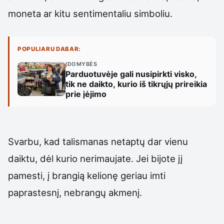
moneta ar kitu sentimentaliu simboliu.
POPULIARU DABAR:
ĮDOMYBĖS
Parduotuvėje gali nusipirkti visko,
tik ne daikto, kurio iš tikrųjų prireikia
prie įėjimo
Svarbu, kad talismanas netaptų dar vienu
daiktu, dėl kurio nerimaujate. Jei bijote jį
pamesti, į brangią kelionę geriau imti
paprastesnį, nebrangų akmenį.