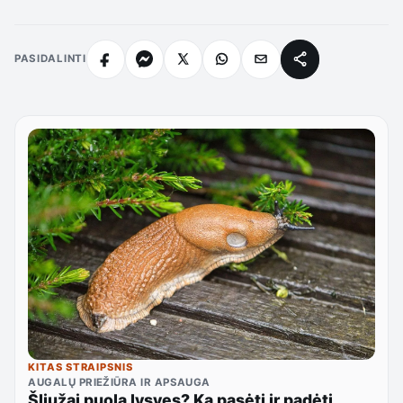
PASIDALINTI
KITAS STRAIPSNIS
AUGALŲ PRIEŽIŪRA IR APSAUGA
Šliužai puola lysves? Ką pasėti ir padėti