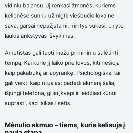
vidiniu balansu. Jį renkasi žmonės, kuriems
kelionėse sunku užmigti: viešbučio lova ne
sava, garsai nepažįstami, mintys sukasi, o ryte
laukia ankstyvas išvykimas.
Ametistas gali tapti mažu priminimu sulėtinti
tempą. Kai kurie jį laiko prie lovos, kiti nešioja
kaip pakabuką ar apyrankę. Psichologiškai tai
gali veikti kaip ritualas: padedi akmenį šalia,
išjungi telefoną, giliai įkvepi ir leidžiasi kūnui
suprasti, kad laikas ilsėtis.
Mėnulio akmuo – tiems, kurie keliauja į
naują etapą