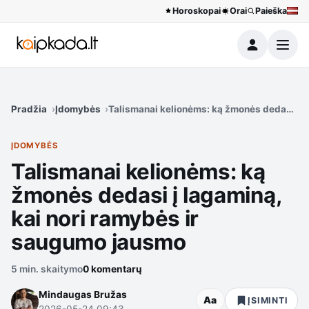
Horoskopai
Orai
Paieška
Meniu
Pradžia
Įdomybės
Talismanai kelionėms: ką žmonės dedasi į l
ĮDOMYBĖS
Talismanai kelionėms: ką
žmonės dedasi į lagaminą,
kai nori ramybės ir
saugumo jausmo
5 min. skaitymo
0 komentarų
Mindaugas Bružas
Aa
ĮSIMINTI
2026-05-24 09:43