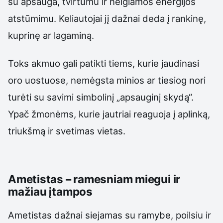
su apsauga, tvirtumu ir neigiamos energijos
atstūmimu. Keliautojai jį dažnai deda į rankinę,
kuprinę ar lagaminą.
Toks akmuo gali patikti tiems, kurie jaudinasi
oro uostuose, nemėgsta minios ar tiesiog nori
turėti su savimi simbolinį „apsauginį skydą“.
Ypač žmonėms, kurie jautriai reaguoja į aplinką,
triukšmą ir svetimas vietas.
Ametistas – ramesniam miegui ir
mažiau įtampos
Ametistas dažnai siejamas su ramybe, poilsiu ir