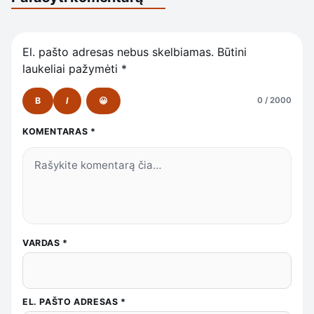
El. pašto adresas nebus skelbiamas.
Būtini
laukeliai pažymėti
*
B
I
😀
0 / 2000
KOMENTARAS
*
VARDAS
*
EL. PAŠTO ADRESAS
*