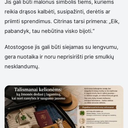
Jis gali būti malonus simbolis tiems, kuriems
reikia drąsos kalbėti, susipažinti, derėtis ar
priimti sprendimus. Citrinas tarsi primena: „Eik,
pabandyk, tau nebūtina visko bijoti.“
Atostogose jis gali būti siejamas su lengvumu,
gera nuotaika ir noru neprisirišti prie smulkių
nesklandumų.