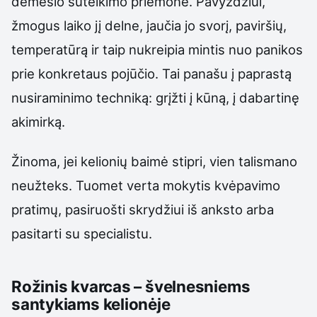
dėmesio sutelkimo priemonė. Pavyzdžiui,
žmogus laiko jį delne, jaučia jo svorį, paviršių,
temperatūrą ir taip nukreipia mintis nuo panikos
prie konkretaus pojūčio. Tai panašu į paprastą
nusiraminimo techniką: grįžti į kūną, į dabartinę
akimirką.
Žinoma, jei kelionių baimė stipri, vien talismano
neužteks. Tuomet verta mokytis kvėpavimo
pratimų, pasiruošti skrydžiui iš anksto arba
pasitarti su specialistu.
Rožinis kvarcas – švelnesniems
santykiams kelionėje