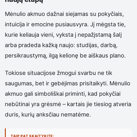
Mėnulio akmuo dažnai siejamas su pokyčiais,
intuicija ir emocine pusiausvyra. Jį mėgsta tie,
kurie keliauja vieni, vyksta į nepažįstamą šalį
arba pradeda kažką naujo: studijas, darbą,
persikraustymą, ilgą kelionę be aiškaus plano.
Tokiose situacijose žmogui svarbu ne tik
saugumas, bet ir gebėjimas prisitaikyti. Mėnulio
akmuo gali simboliškai priminti, kad pokyčiai
nebūtinai yra grėsmė – kartais jie tiesiog atveria
duris, kurių anksčiau nematėme.
TAIP PAT SKAITYKITE: