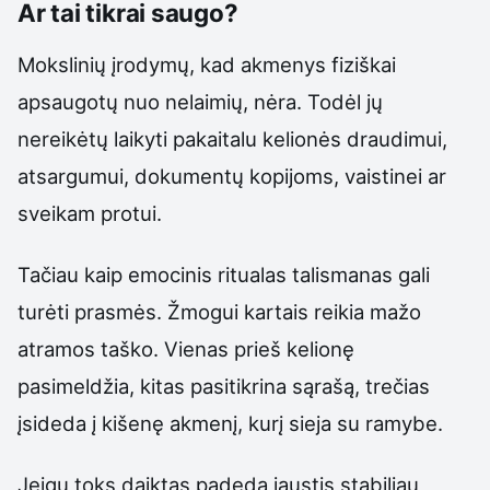
Ar tai tikrai saugo?
Mokslinių įrodymų, kad akmenys fiziškai
apsaugotų nuo nelaimių, nėra. Todėl jų
nereikėtų laikyti pakaitalu kelionės draudimui,
atsargumui, dokumentų kopijoms, vaistinei ar
sveikam protui.
Tačiau kaip emocinis ritualas talismanas gali
turėti prasmės. Žmogui kartais reikia mažo
atramos taško. Vienas prieš kelionę
pasimeldžia, kitas pasitikrina sąrašą, trečias
įsideda į kišenę akmenį, kurį sieja su ramybe.
Jeigu toks daiktas padeda jaustis stabiliau,