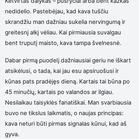
Ketvirtas dalykas – pusryčiai arba bent kažkas
nedidelio. Pastebėjau, kad kava tuščiu
skrandžiu man dažniau sukelia nervingumą ir
greitesnį alkį vėliau. Kai pirmiausia suvalgau
bent truputį maisto, kava tampa švelnesnė.
Dabar pirmą puodelį dažniausiai geriu ne iškart
atsikėlusi, o tada, kai jau esu apsiruošusi ir
kūnas pats pradėjęs dieną. Kartais tai būna po
45 minučių, kartais po valandos ar ilgiau.
Nesilaikau taisyklės fanatiškai. Man svarbiausia
buvo ne tikslus laikmatis, o naujas principas:
kava neturi būti pirmas signalas kūnui, kad aš
gyva.