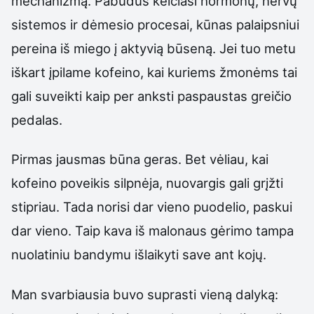
mechanizmą. Pabudus keičiasi hormonų, nervų
sistemos ir dėmesio procesai, kūnas palaipsniui
pereina iš miego į aktyvią būseną. Jei tuo metu
iškart įpilame kofeino, kai kuriems žmonėms tai
gali suveikti kaip per anksti paspaustas greičio
pedalas.
Pirmas jausmas būna geras. Bet vėliau, kai
kofeino poveikis silpnėja, nuovargis gali grįžti
stipriau. Tada norisi dar vieno puodelio, paskui
dar vieno. Taip kava iš malonaus gėrimo tampa
nuolatiniu bandymu išlaikyti save ant kojų.
Man svarbiausia buvo suprasti vieną dalyką: