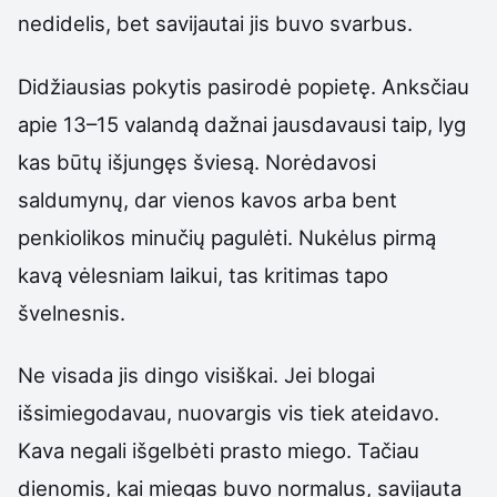
nedidelis, bet savijautai jis buvo svarbus.
Didžiausias pokytis pasirodė popietę. Anksčiau
apie 13–15 valandą dažnai jausdavausi taip, lyg
kas būtų išjungęs šviesą. Norėdavosi
saldumynų, dar vienos kavos arba bent
penkiolikos minučių pagulėti. Nukėlus pirmą
kavą vėlesniam laikui, tas kritimas tapo
švelnesnis.
Ne visada jis dingo visiškai. Jei blogai
išsimiegodavau, nuovargis vis tiek ateidavo.
Kava negali išgelbėti prasto miego. Tačiau
dienomis, kai miegas buvo normalus, savijauta