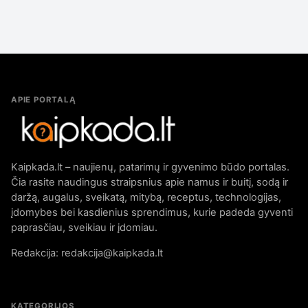
APIE PORTALĄ
Kaipkada.lt – naujienų, patarimų ir gyvenimo būdo portalas.
Čia rasite naudingus straipsnius apie namus ir buitį, sodą ir
daržą, augalus, sveikatą, mitybą, receptus, technologijas,
įdomybes bei kasdienius sprendimus, kurie padeda gyventi
paprasčiau, sveikiau ir įdomiau.
Redakcija: redakcija@kaipkada.lt
KATEGORIJOS