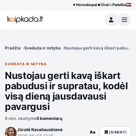
Horoskopai
Orai
Paieška
Meniu
Pradžia
Sveikata ir mityba
Nustojau gerti kavą iškart pabudusi
SVEIKATA IR MITYBA
Nustojau gerti kavą iškart
pabudusi ir supratau, kodėl
visą dieną jausdavausi
pavargusi
9 min. skaitymo
0 komentarų
Jūratė Kavaliauskienė
Aa
ĮSIMINTI
2026-06-03 17:25