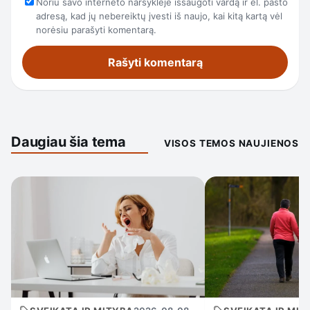
Noriu savo interneto naršyklėje išsaugoti vardą ir el. pašto
adresą, kad jų nebereiktų įvesti iš naujo, kai kitą kartą vėl
norėsiu parašyti komentarą.
Daugiau šia tema
VISOS TEMOS NAUJIENOS