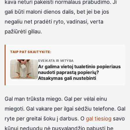
kava neturi pakeisti normalaus prabudimo. Ji
gali būti maloni dienos dalis, bet jei be jos
negaliu net pradėti ryto, vadinasi, verta
pažiūrėti giliau.
TAIP PAT SKAITYKITE:
SVEIKATA IR MITYBA
Ar galima vietoj tualetinio popieriaus
naudoti paprastą popierių?
Atsakymas gali nustebinti
Gal man trūksta miego. Gal per vėlai einu
miegoti. Gal vakare per ilgai sėdžiu telefone. Gal
ryte per greitai šoku į darbus. O
gal tiesiog
savo
kūnui neduodu nė pusvalandžio pabusti be