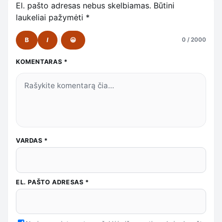
El. pašto adresas nebus skelbiamas.
Būtini
laukeliai pažymėti
*
B
I
😀
0 / 2000
KOMENTARAS
*
VARDAS
*
EL. PAŠTO ADRESAS
*