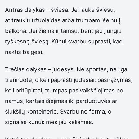
Antras dalykas – šviesa. Jei lauke šviesu,
atitraukiu užuolaidas arba trumpam išeinu į
balkoną. Jei žiema ir tamsu, bent jau įjungiu
ryškesnę šviesą. Kūnui svarbu suprasti, kad
naktis baigėsi.
Trečias dalykas – judesys. Ne sportas, ne ilga
treniruotė, o keli paprasti judesiai: pasirąžymas,
keli pritūpimai, trumpas pasivaikščiojimas po
namus, kartais išėjimas iki parduotuvės ar
šiukšlių konteinerio. Svarbu ne forma, o
signalas kūnui: mes jau keliamės.