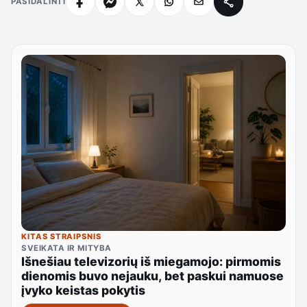
PASIDALINTI
KITAS STRAIPSNIS
SVEIKATA IR MITYBA
Išnešiau televizorių iš miegamojo: pirmomis
dienomis buvo nejauku, bet paskui namuose
įvyko keistas pokytis