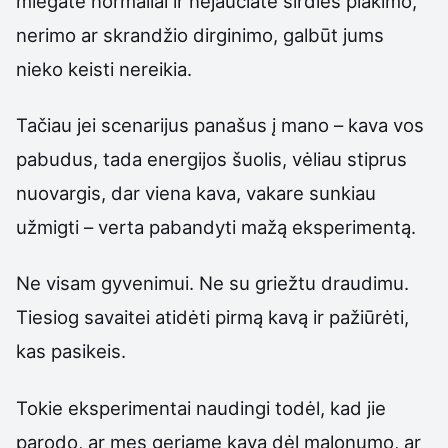
miegate normaliai ir nejaučiate širdies plakimo,
nerimo ar skrandžio dirginimo, galbūt jums
nieko keisti nereikia.
Tačiau jei scenarijus panašus į mano – kava vos
pabudus, tada energijos šuolis, vėliau stiprus
nuovargis, dar viena kava, vakare sunkiau
užmigti – verta pabandyti mažą eksperimentą.
Ne visam gyvenimui. Ne su griežtu draudimu.
Tiesiog savaitei atidėti pirmą kavą ir pažiūrėti,
kas pasikeis.
Tokie eksperimentai naudingi todėl, kad jie
parodo, ar mes geriame kavą dėl malonumo, ar