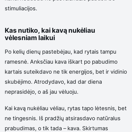
stimuliacijos.
Kas nutiko, kai kavą nukėliau
vėlesniam laikui
Po kelių dienų pastebėjau, kad rytais tampu
ramesnė. Anksčiau kava iškart po pabudimo
kartais suteikdavo ne tik energijos, bet ir vidinio
skubėjimo. Atrodydavo, kad dar diena
neprasidėjo, o aš jau vėluoju.
Kai kavą nukėliau vėliau, rytas tapo lėtesnis, bet
ne tingesnis. Iš pradžių atsirasdavo natūralus
prabudimas, o tik tada – kava. Skirtumas