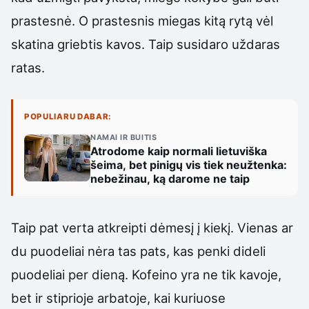
prastesnė. O prastesnis miegas kitą rytą vėl
skatina griebtis kavos. Taip susidaro uždaras
ratas.
POPULIARU DABAR:
NAMAI IR BUITIS
Atrodome kaip normali lietuviška
šeima, bet pinigų vis tiek neužtenka:
nebežinau, ką darome ne taip
Taip pat verta atkreipti dėmesį į kiekį. Vienas ar
du puodeliai nėra tas pats, kas penki dideli
puodeliai per dieną. Kofeino yra ne tik kavoje,
bet ir stiprioje arbatoje, kai kuriuose