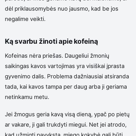
dėl priklausomybės nuo jausmo, kad be jos
negalime veikti.
Ką svarbu žinoti apie kofeiną
Kofeinas nėra priešas. Daugeliui žmonių
saikingas kavos vartojimas yra visiškai įprasta
gyvenimo dalis. Problema dažniausiai atsiranda
tada, kai kavos tampa per daug arba ji geriama
netinkamu metu.
Jei žmogus geria kavą visą dieną, ypač po pietų
ar vakare, ji gali trukdyti miegui. Net jei atrodo,
kad užmigti pavyksta, miego kokybė gali būti