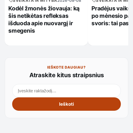
SVEIKATA IR MITYBA
2026-08-08
SVEIKATA IR MIT
Kodėl žmonės žiovauja: ką
Pradėjus vaikšč
šis netikėtas refleksas
po mėnesio pasi
išduoda apie nuovargį ir
svoris: tai past
smegenis
IEŠKOTE DAUGIAU?
Atraskite kitus straipsnius
Ieškoti straipsnių
Ieškoti