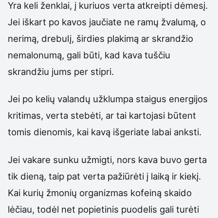
Yra keli ženklai, į kuriuos verta atkreipti dėmesį.
Jei iškart po kavos jaučiate ne ramų žvalumą, o
nerimą, drebulį, širdies plakimą ar skrandžio
nemalonumą, gali būti, kad kava tuščiu
skrandžiu jums per stipri.
Jei po kelių valandų užklumpa staigus energijos
kritimas, verta stebėti, ar tai kartojasi būtent
tomis dienomis, kai kavą išgeriate labai anksti.
Jei vakare sunku užmigti, nors kava buvo gerta
tik dieną, taip pat verta pažiūrėti į laiką ir kiekį.
Kai kurių žmonių organizmas kofeiną skaido
lėčiau, todėl net popietinis puodelis gali turėti