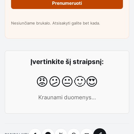
Prenumeruoti
Nesiunčiame brukalo. Atsisakyti galite bet kada.
Įvertinkite šį straipsnį:
😡
😕
😐
🙂
😍
Kraunami duomenys...