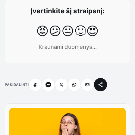
Įvertinkite šį straipsnį:
😡
😕
😐
🙂
😍
Kraunami duomenys...
PASIDALINTI