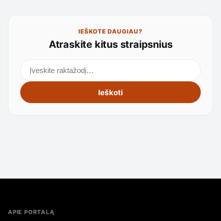
IEŠKOTE DAUGIAU?
Atraskite kitus straipsnius
Ieškoti straipsnių
Ieškoti
APIE PORTALĄ