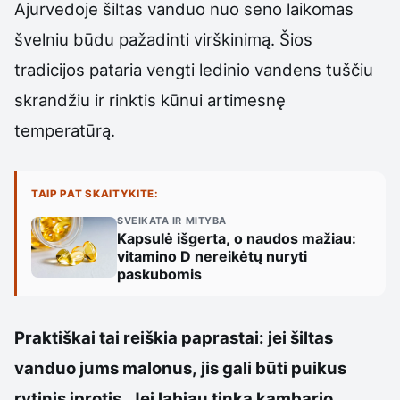
Ajurvedoje šiltas vanduo nuo seno laikomas
švelniu būdu pažadinti virškinimą. Šios
tradicijos pataria vengti ledinio vandens tuščiu
skrandžiu ir rinktis kūnui artimesnę
temperatūrą.
TAIP PAT SKAITYKITE:
SVEIKATA IR MITYBA
Kapsulė išgerta, o naudos mažiau:
vitamino D nereikėtų nuryti
paskubomis
Praktiškai tai reiškia paprastai: jei šiltas
vanduo jums malonus, jis gali būti puikus
rytinis įprotis. Jei labiau tinka kambario