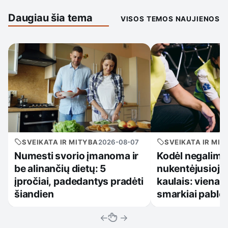
Daugiau šia tema
VISOS TEMOS NAUJIENOS
SVEIKATA IR MITYBA
2026-08-07
SVEIKATA IR MIT
Numesti svorio įmanoma ir
Kodėl negalima 
be alinančių dietų: 5
nukentėjusiojo 
įpročiai, padedantys pradėti
kaulais: viena k
šiandien
smarkiai pablo
←
→