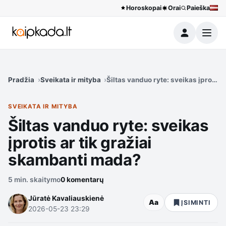
Horoskopai
Orai
Paieška
Meniu
Pradžia
Sveikata ir mityba
Šiltas vanduo ryte: sveikas įprotis
SVEIKATA IR MITYBA
Šiltas vanduo ryte: sveikas
įprotis ar tik gražiai
skambanti mada?
5 min. skaitymo
0 komentarų
Jūratė Kavaliauskienė
Aa
ĮSIMINTI
2026-05-23 23:29