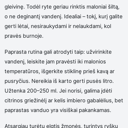
gleivinę. Todėl ryte geriau rinktis maloniai šiltą,
o ne deginantį vandenį. Idealiai – tokį, kurį galite
gerti lėtai, nesiraukydami ir nelaukdami, kol
pravės burnoje.
Paprasta rutina gali atrodyti taip: užvirinkite
vandenį, leiskite jam pravėsti iki malonios
temperatūros, išgerkite stiklinę prieš kavą ar
pusryčius. Nereikia iš karto gerti pusės litro.
Užtenka 200–250 ml. Jei norisi, galima įdėti
citrinos griežinėlį ar kelis imbiero gabalėlius, bet
paprastas vanduo yra visiškai pakankamas.
Atsargiau turėtų elgtis žmonės, turintys ryškų