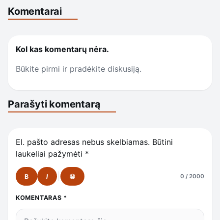
Komentarai
Kol kas komentarų nėra.
Būkite pirmi ir pradėkite diskusiją.
Parašyti komentarą
El. pašto adresas nebus skelbiamas.
Būtini
laukeliai pažymėti
*
B
I
😀
0 / 2000
KOMENTARAS
*