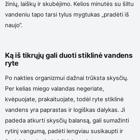
žinių, laiškų ir skubėjimo. Kelios minutės su šiltu
vandeniu tapo tarsi tylus mygtukas „pradėti iš
naujo“.
Ką iš tikrųjų gali duoti stiklinė vandens
ryte
Po nakties organizmui dažnai trūksta skysčių.
Per kelias miego valandas negeriate,
kvėpuojate, prakaituojate, todėl ryte stiklinė
vandens yra paprastas ir logiškas dalykas. Ji
padeda atkurti skysčių balansą, gali sumažinti
rytinį vangumą, padėti lengviau susikaupti ir