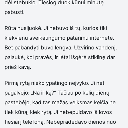
dėl stebuklo. Tiesiog duok kūnui minutę
pabusti.
Rūta nusijuokė. Ji nebuvo iš tų, kurios tiki
kiekvienu sveikatingumo patarimu internete.
Bet pabandyti buvo lengva. Užvirino vandenį,
palaukė, kol pravės, ir lėtai išgėrė stiklinę dar
prieš kavą.
Pirmą rytą nieko ypatingo neįvyko. Ji net
pagalvojo: „Na ir ką?“ Tačiau po kelių dienų
pastebėjo, kad tas mažas veiksmas keičia ne
tiek kūną, kiek rytą. Ji nebepuldavo iš lovos
tiesiai į telefoną. Nebepradėdavo dienos nuo