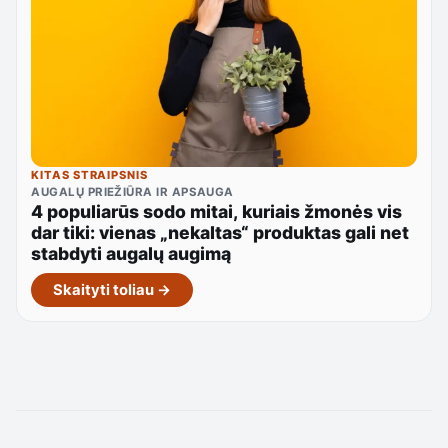
KITAS STRAIPSNIS
AUGALŲ PRIEŽIŪRA IR APSAUGA
4 populiarūs sodo mitai, kuriais žmonės vis
dar tiki: vienas „nekaltas“ produktas gali net
stabdyti augalų augimą
Skaityti toliau →