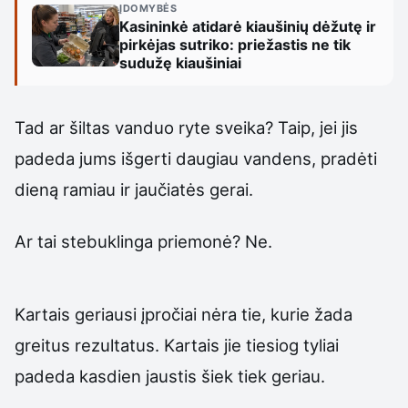
ĮDOMYBĖS
Kasininkė atidarė kiaušinių dėžutę ir
pirkėjas sutriko: priežastis ne tik
sudužę kiaušiniai
Tad ar šiltas vanduo ryte sveika? Taip, jei jis
padeda jums išgerti daugiau vandens, pradėti
dieną ramiau ir jaučiatės gerai.
Ar tai stebuklinga priemonė? Ne.
Kartais geriausi įpročiai nėra tie, kurie žada
greitus rezultatus. Kartais jie tiesiog tyliai
padeda kasdien jaustis šiek tiek geriau.