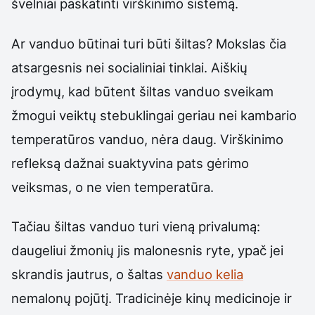
švelniai paskatinti virškinimo sistemą.
Ar vanduo būtinai turi būti šiltas? Mokslas čia
atsargesnis nei socialiniai tinklai. Aiškių
įrodymų, kad būtent šiltas vanduo sveikam
žmogui veiktų stebuklingai geriau nei kambario
temperatūros vanduo, nėra daug. Virškinimo
refleksą dažnai suaktyvina pats gėrimo
veiksmas, o ne vien temperatūra.
Tačiau šiltas vanduo turi vieną privalumą:
daugeliui žmonių jis malonesnis ryte, ypač jei
skrandis jautrus, o šaltas
vanduo kelia
nemalonų pojūtį. Tradicinėje kinų medicinoje ir