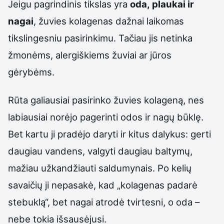
Jeigu pagrindinis tikslas yra
oda, plaukai ir
nagai
, žuvies kolagenas dažnai laikomas
tikslingesniu pasirinkimu. Tačiau jis netinka
žmonėms, alergiškiems žuviai ar jūros
gėrybėms.
Rūta galiausiai pasirinko žuvies kolageną, nes
labiausiai norėjo pagerinti odos ir nagų būklę.
Bet kartu ji pradėjo daryti ir kitus dalykus: gerti
daugiau vandens, valgyti daugiau baltymų,
mažiau užkandžiauti saldumynais. Po kelių
savaičių ji nepasakė, kad „kolagenas padarė
stebuklą“, bet nagai atrodė tvirtesni, o oda –
nebe tokia išsausėjusi.