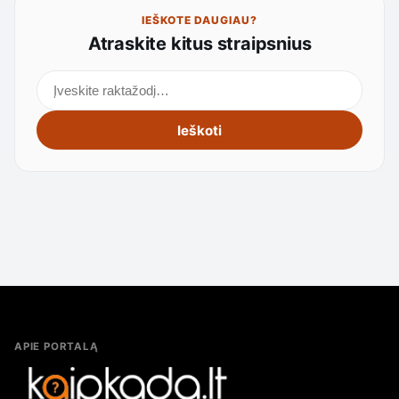
IEŠKOTE DAUGIAU?
Atraskite kitus straipsnius
Ieškoti straipsnių
Ieškoti
APIE PORTALĄ