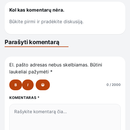
Kol kas komentarų nėra.
Būkite pirmi ir pradėkite diskusiją.
Parašyti komentarą
El. pašto adresas nebus skelbiamas.
Būtini
laukeliai pažymėti
*
B
I
😀
0 / 2000
KOMENTARAS
*