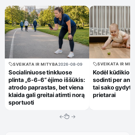
SVEIKATA IR MIT
SVEIKATA IR MITYBA
2026-08-09
Kodėl kūdikio n
Socialiniuose tinkluose
sodinti per anks
plinta „6-6-6“ ėjimo iššūkis:
tai sako gydytoj
atrodo paprastas, bet viena
prietarai
klaida gali greitai atimti norą
sportuoti
←
→