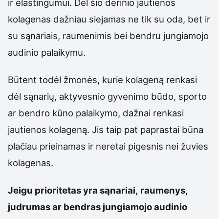
ir elastingumui. Dėl šio derinio jautienos
kolagenas dažniau siejamas ne tik su oda, bet ir
su sąnariais, raumenimis bei bendru jungiamojo
audinio palaikymu.
Būtent todėl žmonės, kurie kolageną renkasi
dėl sąnarių, aktyvesnio gyvenimo būdo, sporto
ar bendro kūno palaikymo, dažnai renkasi
jautienos kolageną. Jis taip pat paprastai būna
plačiau prieinamas ir neretai pigesnis nei žuvies
kolagenas.
Jeigu prioritetas yra sąnariai, raumenys,
judrumas ar bendras jungiamojo audinio