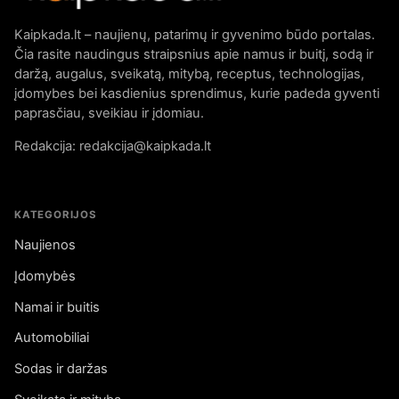
Kaipkada.lt – naujienų, patarimų ir gyvenimo būdo portalas.
Čia rasite naudingus straipsnius apie namus ir buitį, sodą ir
daržą, augalus, sveikatą, mitybą, receptus, technologijas,
įdomybes bei kasdienius sprendimus, kurie padeda gyventi
paprasčiau, sveikiau ir įdomiau.
Redakcija: redakcija@kaipkada.lt
KATEGORIJOS
Naujienos
Įdomybės
Namai ir buitis
Automobiliai
Sodas ir daržas