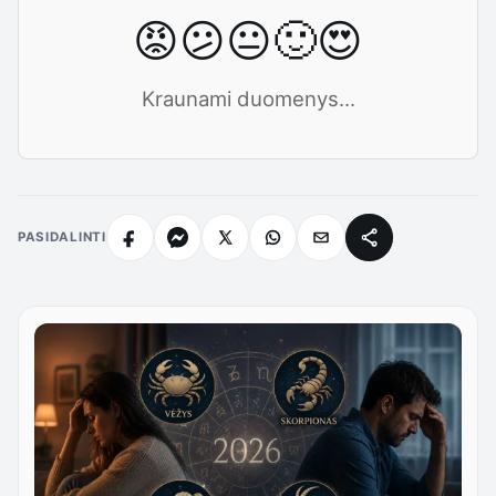
😡
😕
😐
🙂
😍
Kraunami duomenys...
PASIDALINTI