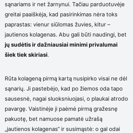
sąnariams ir net žarnynui. Tačiau parduotuvėje
greitai paaiškėja, kad pasirinkimas nėra toks
paprastas: vienur siūlomas žuvies, kitur –
jautienos kolagenas. Abu gali būti naudingi, bet
jų sudėtis ir dažniausiai minimi privalumai
šiek tiek skiriasi
.
Rūta kolageną pirmą kartą nusipirko visai ne dėl
sąnarių. Ji pastebėjo, kad po žiemos oda tapo
sausesnė, nagai sluoksniuojasi, o plaukai atrodo
pavargę. Vaistinėje ji paėmė pirmą gražesnę
pakuotę, bet namuose pamatė užrašą
„jautienos kolagenas“ ir susimąstė: o gal odai