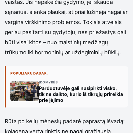
vaistas. Jis nepakeičia gydymo, jei skauda
sąnarius, slenka plaukai, stipriai lūžinėja nagai ar
vargina virškinimo problemos. Tokiais atvejais
geriau pasitarti su gydytoju, nes priežastys gali
būti visai kitos – nuo maistinių medžiagų
trūkumo iki hormoninių ar uždegiminių būklių.
POPULIARU DABAR:
ĮDOMYBĖS
Parduotuvėje gali nusipirkti visko,
tik ne daikto, kurio iš tikrųjų prireikia
prie įėjimo
Rūta po kelių mėnesių padarė paprastą išvadą:
kolageną verta rinktis ne pagal gražiausią