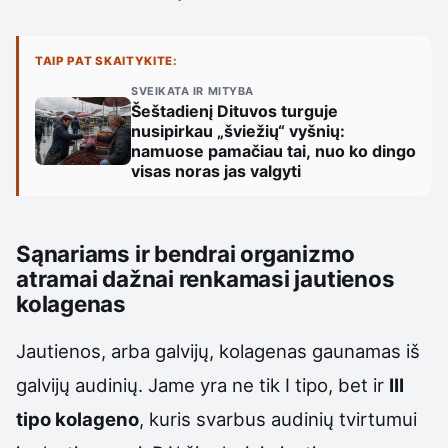
TAIP PAT SKAITYKITE:
SVEIKATA IR MITYBA
Šeštadienį Dituvos turguje
nusipirkau „šviežių“ vyšnių:
namuose pamačiau tai, nuo ko dingo
visas noras jas valgyti
Sąnariams ir bendrai organizmo
atramai dažnai renkamasi jautienos
kolagenas
Jautienos, arba galvijų, kolagenas gaunamas iš
galvijų audinių. Jame yra ne tik I tipo, bet ir
III
tipo kolageno
, kuris svarbus audinių tvirtumui