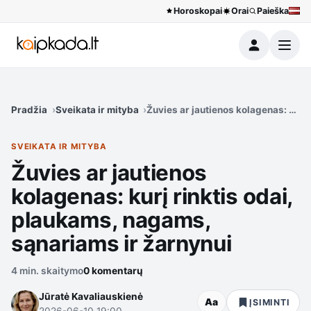
Horoskopai
Orai
Paieška
Meniu
Pradžia
Sveikata ir mityba
Žuvies ar jautienos kolagenas: kurį
SVEIKATA IR MITYBA
Žuvies ar jautienos
kolagenas: kurį rinktis odai,
plaukams, nagams,
sąnariams ir žarnynui
4 min. skaitymo
0 komentarų
Jūratė Kavaliauskienė
Aa
ĮSIMINTI
2026-06-10 19:00