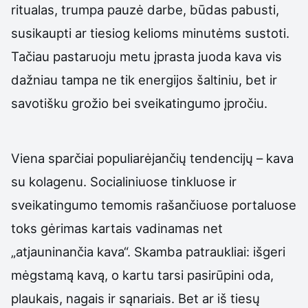
ritualas, trumpa pauzė darbe, būdas pabusti,
susikaupti ar tiesiog kelioms minutėms sustoti.
Tačiau pastaruoju metu įprasta juoda kava vis
dažniau tampa ne tik energijos šaltiniu, bet ir
savotišku grožio bei sveikatingumo įpročiu.
Viena sparčiai populiarėjančių tendencijų – kava
su kolagenu. Socialiniuose tinkluose ir
sveikatingumo temomis rašančiuose portaluose
toks gėrimas kartais vadinamas net
„atjauninančia kava“. Skamba patraukliai: išgeri
mėgstamą kavą, o kartu tarsi pasirūpini oda,
plaukais, nagais ir sąnariais. Bet ar iš tiesų