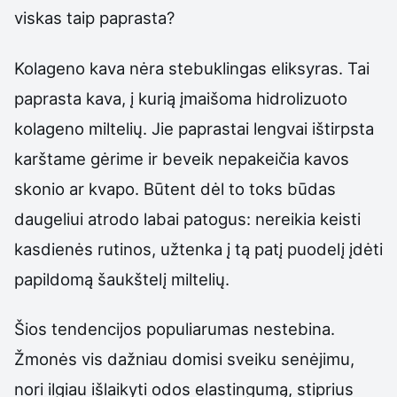
viskas taip paprasta?
Kolageno kava nėra stebuklingas eliksyras. Tai
paprasta kava, į kurią įmaišoma hidrolizuoto
kolageno miltelių. Jie paprastai lengvai ištirpsta
karštame gėrime ir beveik nepakeičia kavos
skonio ar kvapo. Būtent dėl to toks būdas
daugeliui atrodo labai patogus: nereikia keisti
kasdienės rutinos, užtenka į tą patį puodelį įdėti
papildomą šaukštelį miltelių.
Šios tendencijos populiarumas nestebina.
Žmonės vis dažniau domisi sveiku senėjimu,
nori ilgiau išlaikyti odos elastingumą, stiprius