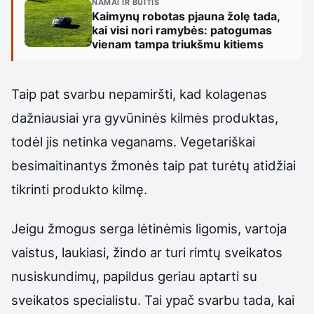
NAMAI IR BUITIS
Kaimynų robotas pjauna žolę tada,
kai visi nori ramybės: patogumas
vienam tampa triukšmu kitiems
Taip pat svarbu nepamiršti, kad kolagenas
dažniausiai yra gyvūninės kilmės produktas,
todėl jis netinka veganams. Vegetariškai
besimaitinantys žmonės taip pat turėtų atidžiai
tikrinti produkto kilmę.
Jeigu žmogus serga lėtinėmis ligomis, vartoja
vaistus, laukiasi, žindo ar turi rimtų sveikatos
nusiskundimų, papildus geriau aptarti su
sveikatos specialistu. Tai ypač svarbu tada, kai