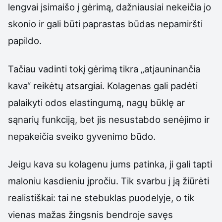
lengvai įsimaišo į gėrimą, dažniausiai nekeičia jo
skonio ir gali būti paprastas būdas nepamiršti
papildo.
Tačiau vadinti tokį gėrimą tikra „atjauninančia
kava“ reikėtų atsargiai. Kolagenas gali padėti
palaikyti odos elastingumą, nagų būklę ar
sąnarių funkciją, bet jis nesustabdo senėjimo ir
nepakeičia sveiko gyvenimo būdo.
Jeigu kava su kolagenu jums patinka, ji gali tapti
maloniu kasdieniu įpročiu. Tik svarbu į ją žiūrėti
realistiškai: tai ne stebuklas puodelyje, o tik
vienas mažas žingsnis bendroje savęs