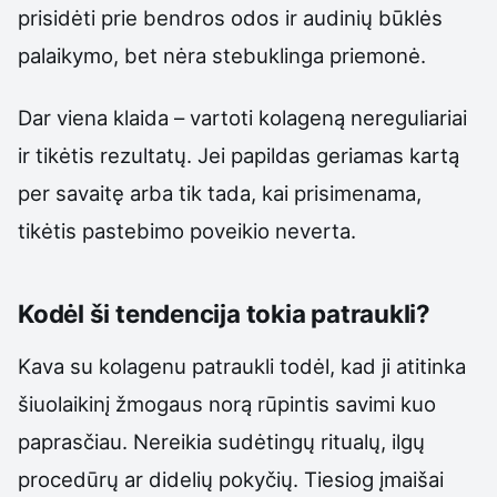
prisidėti prie bendros odos ir audinių būklės
palaikymo, bet nėra stebuklinga priemonė.
Dar viena klaida – vartoti kolageną nereguliariai
ir tikėtis rezultatų. Jei papildas geriamas kartą
per savaitę arba tik tada, kai prisimenama,
tikėtis pastebimo poveikio neverta.
Kodėl ši tendencija tokia patraukli?
Kava su kolagenu patraukli todėl, kad ji atitinka
šiuolaikinį žmogaus norą rūpintis savimi kuo
paprasčiau. Nereikia sudėtingų ritualų, ilgų
procedūrų ar didelių pokyčių. Tiesiog įmaišai