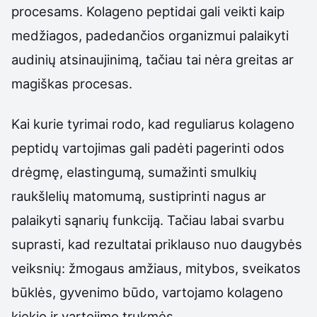
procesams. Kolageno peptidai gali veikti kaip
medžiagos, padedančios organizmui palaikyti
audinių atsinaujinimą, tačiau tai nėra greitas ar
magiškas procesas.
Kai kurie tyrimai rodo, kad reguliarus kolageno
peptidų vartojimas gali padėti pagerinti odos
drėgmę, elastingumą, sumažinti smulkių
raukšlelių matomumą, sustiprinti nagus ar
palaikyti sąnarių funkciją. Tačiau labai svarbu
suprasti, kad rezultatai priklauso nuo daugybės
veiksnių: žmogaus amžiaus, mitybos, sveikatos
būklės, gyvenimo būdo, vartojamo kolageno
kiekio ir vartojimo trukmės.