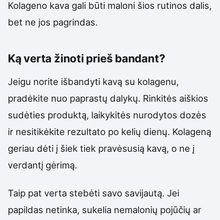
Kolageno kava gali būti maloni šios rutinos dalis,
bet ne jos pagrindas.
Ką verta žinoti prieš bandant?
Jeigu norite išbandyti kavą su kolagenu,
pradėkite nuo paprastų dalykų. Rinkitės aiškios
sudėties produktą, laikykitės nurodytos dozės
ir nesitikėkite rezultato po kelių dienų. Kolageną
geriau dėti į šiek tiek pravėsusią kavą, o ne į
verdantį gėrimą.
Taip pat verta stebėti savo savijautą. Jei
papildas netinka, sukelia nemalonių pojūčių ar