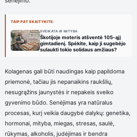
senėjimo.
TAIP PAT SKAITYKITE:
SVEIKATA IR MITYBA
Škotijoje moteris atšventė 105-ąjį
gimtadienį. Spėkite, kaip ji sugebėjo
sulaukti tokio solidaus amžiaus?
Kolagenas gali būti naudingas kaip papildoma
priemonė, tačiau jis nepanaikins raukšlių,
nesugrąžins jaunystės ir nepakeis sveiko
gyvenimo būdo. Senėjimas yra natūralus
procesas, kurį veikia daugybė dalykų: genetika,
hormonai, mityba, miegas, stresas, saulė,
rūkymas, alkoholis, judėjimas ir bendra