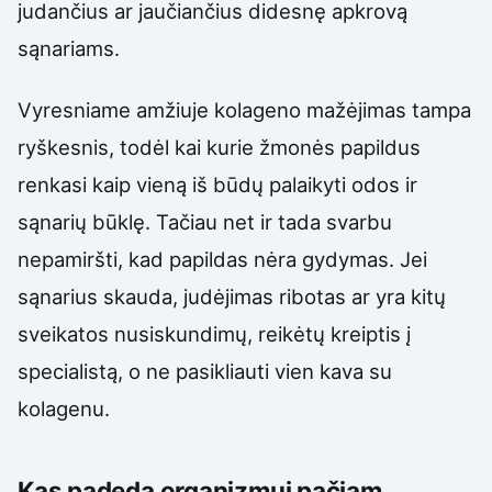
judančius ar jaučiančius didesnę apkrovą
sąnariams.
Vyresniame amžiuje kolageno mažėjimas tampa
ryškesnis, todėl kai kurie žmonės papildus
renkasi kaip vieną iš būdų palaikyti odos ir
sąnarių būklę. Tačiau net ir tada svarbu
nepamiršti, kad papildas nėra gydymas. Jei
sąnarius skauda, judėjimas ribotas ar yra kitų
sveikatos nusiskundimų, reikėtų kreiptis į
specialistą, o ne pasikliauti vien kava su
kolagenu.
Kas padeda organizmui pačiam