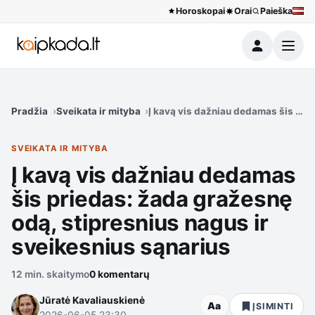
Horoskopai
Orai
Paieška
Meniu
Pradžia
Sveikata ir mityba
Į kavą vis dažniau dedamas šis pri
SVEIKATA IR MITYBA
Į kavą vis dažniau dedamas
šis priedas: žada gražesnę
odą, stipresnius nagus ir
sveikesnius sąnarius
12 min. skaitymo
0 komentarų
Jūratė Kavaliauskienė
Aa
ĮSIMINTI
2026-06-05 23:30