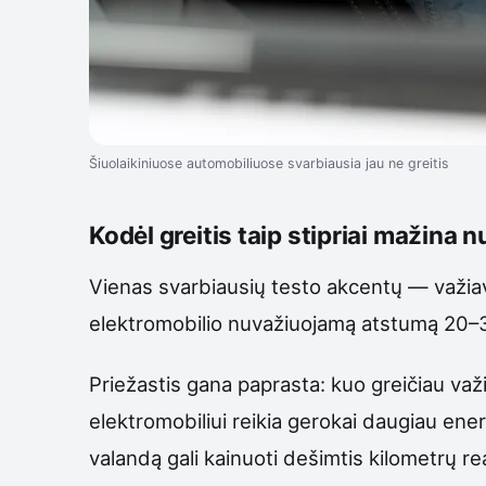
Šiuolaikiniuose automobiliuose svarbiausia jau ne greitis
Kodėl greitis taip stipriai mažina
Vienas svarbiausių testo akcentų — važiavi
elektromobilio nuvažiuojamą atstumą 20–30
Priežastis gana paprasta: kuo greičiau važiu
elektromobiliui reikia gerokai daugiau energ
valandą gali kainuoti dešimtis kilometrų 