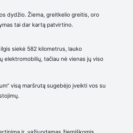
s dydžio. Žiema, greitkelio greitis, oro
ymas tai dar kartą patvirtino.
ilgis siekė 582 kilometrus, lauko
ų elektromobilių, tačiau nė vienas jų viso
ium“ visą maršrutą sugebėjo įveikti vos su
stojimų.
ertinimą ir, važiuodamas žiemiškomis