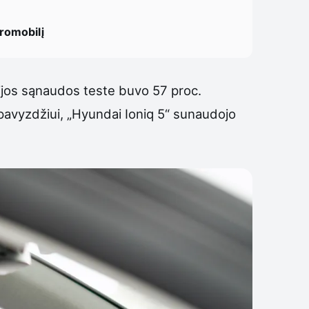
tromobilį
gijos sąnaudos teste buvo 57 proc.
pavyzdžiui, „Hyundai Ioniq 5“ sunaudojo