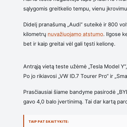
sąlygomis greitkelio tempu, vienu įkrovim
Didelį pranašumą „Audi“ suteikė ir 800 volt
kilometrų
nuvažiuojamo atstumo
. Ilgose k
bet ir kaip greitai vėl gali tęsti kelionę.
Antrąją vietą teste užėmė „Tesla Model Y“
Po jo rikiavosi „VW ID.7 Tourer Pro“ ir „Sm
Prasčiausiai šiame bandyme pasirodė „BYD S
gavo 4,0 balo įvertinimą. Tai dar kartą pa
TAIP PAT SKAITYKITE: