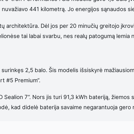
u nuvažiavo 441 kilometrą. Jo energijos sąnaudos s
ų architektūra. Dėl jos per 20 minučių greitojo įkrov
elionėse tai labai svarbu, nes realų patogumą lemia ne
, surinkęs 2,5 balo. Šis modelis išsiskyrė mažiaus
art #5 Premium“.
ealion 7“. Nors jis turi 91,3 kWh bateriją, žiemos 
rodė, kad didelė baterija savaime negarantuoja gero 