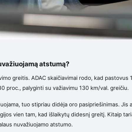
 nuvažiuojamą atstumą?
mo greitis. ADAC skaičiavimai rodo, kad pastovus 10
 proc., palyginti su važiavimu 130 km/val. greičiu.
ojama, tuo stipriau didėja oro pasipriešinimas. Jis au
ijos vien tam, kad išlaikytų didesnį greitį. Kitaip tar
realaus nuvažiuojamo atstumo.