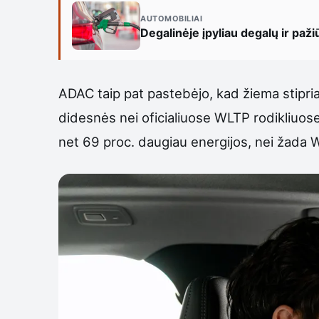
AUTOMOBILIAI
Degalinėje įpyliau degalų ir paži
ADAC taip pat pastebėjo, kad žiema stipri
didesnės nei oficialiuose WLTP rodikliuos
net 69 proc. daugiau energijos, nei žad