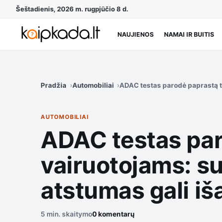
Šeštadienis, 2026 m. rugpjūčio 8 d.
NAUJIENOS
NAMAI IR BUITIS
Pradžia
Automobiliai
ADAC testas parodė paprastą tr
AUTOMOBILIAI
ADAC testas par
vairuotojams: s
atstumas gali iša
5 min. skaitymo
0 komentarų