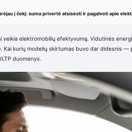
ūrėjau į čekį: suma privertė atsisėsti ir pagalvoti apie elek
ai veikia elektromobilių efektyvumą. Vidutinės ener
e. Kai kurių modelių skirtumas buvo dar didesnis — 
a WLTP duomenys.