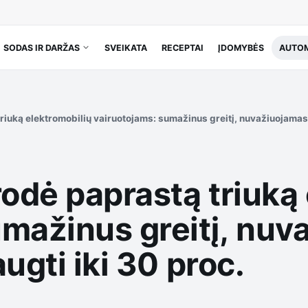
SODAS IR DARŽAS
SVEIKATA
RECEPTAI
ĮDOMYBĖS
AUTOM
iuką elektromobilių vairuotojams: sumažinus greitį, nuvažiuojamas a
odė paprastą triuką 
umažinus greitį, nuv
ugti iki 30 proc.