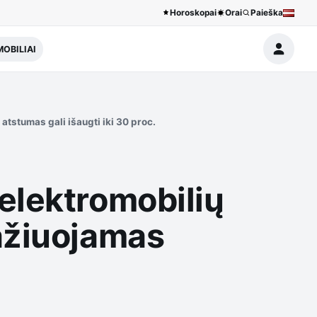
Horoskopai
Orai
Paieška
OBILIAI
tstumas gali išaugti iki 30 proc.
elektromobilių
ažiuojamas