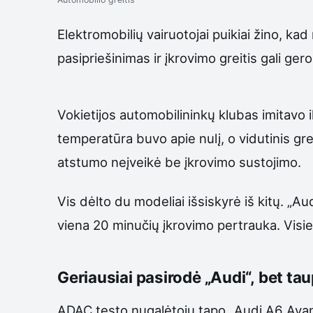
Elektromobilių vairuotojai puikiai žino, ka
pasipriešinimas ir įkrovimo greitis gali ge
Vokietijos automobilininkų klubas imitavo 
temperatūra buvo apie nulį, o vidutinis gre
atstumo neįveikė be įkrovimo sustojimo.
Vis dėlto du modeliai išsiskyrė iš kitų. „
viena 20 minučių įkrovimo pertrauka. Visie
Geriausiai pasirodė „Audi“, bet ta
ADAC testo nugalėtoju tapo „Audi A6 Avant