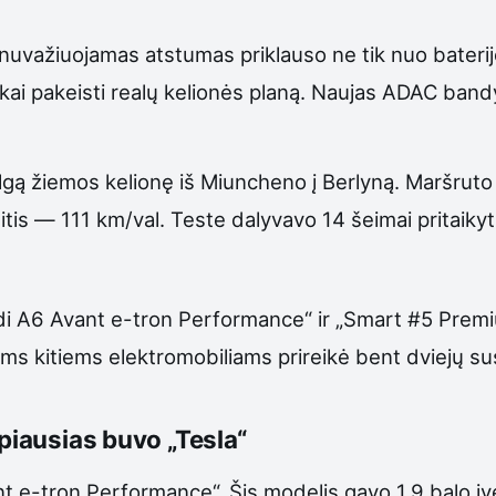
d nuvažiuojamas atstumas priklauso ne tik nuo baterijo
rokai pakeisti realų kelionės planą. Naujas ADAC band
ilgą žiemos kelionę iš Miuncheno į Berlyną. Maršruto 
itis — 111 km/val. Teste dalyvavo 14 šeimai pritaikyt
Audi A6 Avant e-tron Performance“ ir „Smart #5 Prem
ms kitiems elektromobiliams prireikė bent dviejų su
upiausias buvo „Tesla“
 e-tron Performance“. Šis modelis gavo 1,9 balo įv