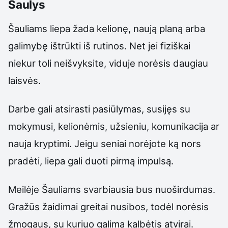
Šaulys
Šauliams liepa žada kelionę, naują planą arba
galimybę ištrūkti iš rutinos. Net jei fiziškai
niekur toli neišvyksite, viduje norėsis daugiau
laisvės.
Darbe gali atsirasti pasiūlymas, susijęs su
mokymusi, kelionėmis, užsieniu, komunikacija ar
nauja kryptimi. Jeigu seniai norėjote ką nors
pradėti, liepa gali duoti pirmą impulsą.
Meilėje Šauliams svarbiausia bus nuoširdumas.
Gražūs žaidimai greitai nusibos, todėl norėsis
žmogaus, su kuriuo galima kalbėtis atvirai.