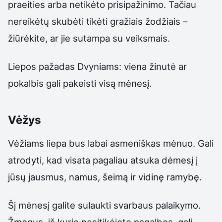
praeities arba netikėto prisipažinimo. Tačiau
nereikėtų skubėti tikėti gražiais žodžiais –
žiūrėkite, ar jie sutampa su veiksmais.
Liepos pažadas Dvyniams: viena žinutė ar
pokalbis gali pakeisti visą mėnesį.
Vėžys
Vėžiams liepa bus labai asmeniškas mėnuo. Gali
atrodyti, kad visata pagaliau atsuka dėmesį į
jūsų jausmus, namus, šeimą ir vidinę ramybę.
Šį mėnesį galite sulaukti svarbaus palaikymo.
Žmogus, iš kurio nesitikėjote pagalbos, gali