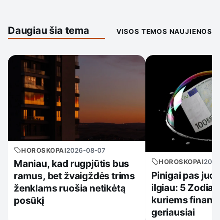
Daugiau šia tema
VISOS TEMOS NAUJIENOS
HOROSKOPAI
2026-08-07
HOROSKOPAI
2026
Maniau, kad rugpjūtis bus
Pinigai pas juo
ramus, bet žvaigždės trims
ilgiau: 5 Zodiak
ženklams ruošia netikėtą
kuriems finansi
posūkį
geriausiai