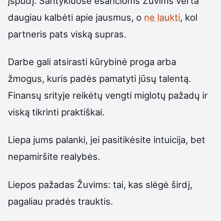
įspūdį. Santykiuose esančioms Žuvims verta
daugiau kalbėti apie jausmus, o
ne laukti
, kol
partneris pats viską supras.
Darbe gali atsirasti kūrybinė proga arba
žmogus, kuris padės pamatyti jūsų talentą.
Finansų srityje reikėtų vengti miglotų pažadų ir
viską tikrinti praktiškai.
Liepa jums palanki, jei pasitikėsite intuicija, bet
nepamiršite realybės.
Liepos pažadas Žuvims: tai, kas slėgė širdį,
pagaliau pradės trauktis.