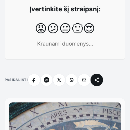
Įvertinkite šį straipsnį:
😡
😕
😐
🙂
😍
Kraunami duomenys...
PASIDALINTI