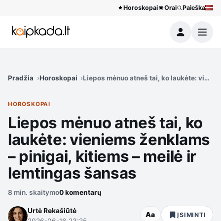
Horoskopai
Orai
Paieška
Meniu
Pradžia
Horoskopai
Liepos mėnuo atneš tai, ko laukėte: vienie
HOROSKOPAI
Liepos mėnuo atneš tai, ko
laukėte: vieniems ženklams
– pinigai, kitiems – meilė ir
lemtingas šansas
8 min. skaitymo
0 komentarų
Urtė Rekašiūtė
Aa
ĮSIMINTI
2026-06-16 23:25