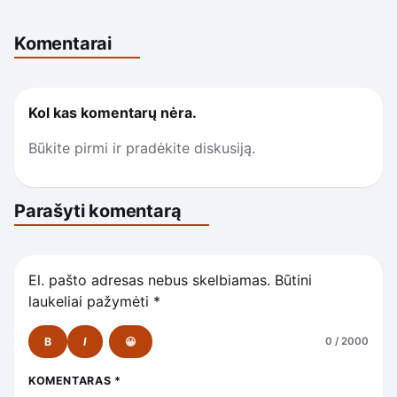
Komentarai
Kol kas komentarų nėra.
Būkite pirmi ir pradėkite diskusiją.
Parašyti komentarą
El. pašto adresas nebus skelbiamas.
Būtini
laukeliai pažymėti
*
B
I
😀
0 / 2000
KOMENTARAS
*