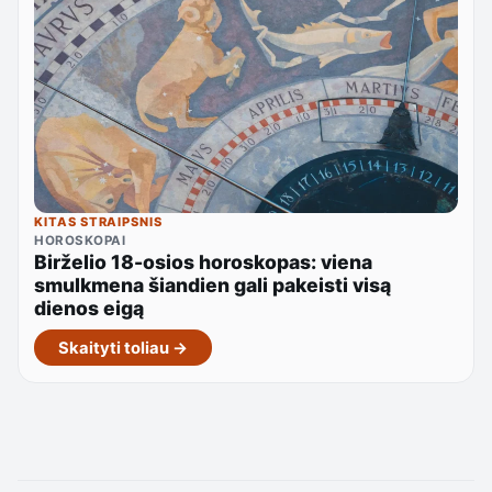
KITAS STRAIPSNIS
HOROSKOPAI
Birželio 18-osios horoskopas: viena
smulkmena šiandien gali pakeisti visą
dienos eigą
Skaityti toliau →