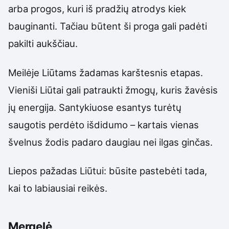
arba progos, kuri iš pradžių atrodys kiek
bauginanti. Tačiau būtent ši proga gali padėti
pakilti aukščiau.
Meilėje Liūtams žadamas karštesnis etapas.
Vieniši Liūtai gali patraukti žmogų, kuris žavėsis
jų energija. Santykiuose esantys turėtų
saugotis perdėto išdidumo – kartais vienas
švelnus žodis padaro daugiau nei ilgas ginčas.
Liepos pažadas Liūtui: būsite pastebėti tada,
kai to labiausiai reikės.
Mergelė