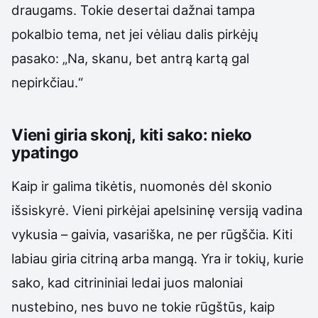
draugams. Tokie desertai dažnai tampa
pokalbio tema, net jei vėliau dalis pirkėjų
pasako: „Na, skanu, bet antrą kartą gal
nepirkčiau.“
Vieni giria skonį, kiti sako: nieko
ypatingo
Kaip ir galima tikėtis, nuomonės dėl skonio
išsiskyrė. Vieni pirkėjai apelsininę versiją vadina
vykusia – gaivia, vasariška, ne per rūgščia. Kiti
labiau giria citriną arba mangą. Yra ir tokių, kurie
sako, kad citrininiai ledai juos maloniai
nustebino, nes buvo ne tokie rūgštūs, kaip