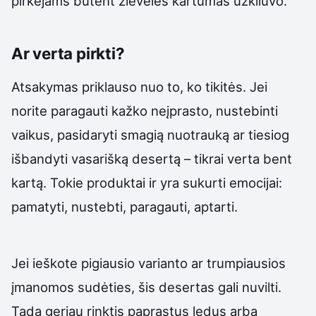
pirkėjams būtent žievelės kartumas užkliuvo.
Ar verta pirkti?
Atsakymas priklauso nuo to, ko tikitės. Jei
norite paragauti kažko neįprasto, nustebinti
vaikus, pasidaryti smagią nuotrauką ar tiesiog
išbandyti vasarišką desertą – tikrai verta bent
kartą. Tokie produktai ir yra sukurti emocijai:
pamatyti, nustebti, paragauti, aptarti.
Jei ieškote pigiausio varianto ar trumpiausios
įmanomos sudėties, šis desertas gali nuvilti.
Tada geriau rinktis paprastus ledus arba