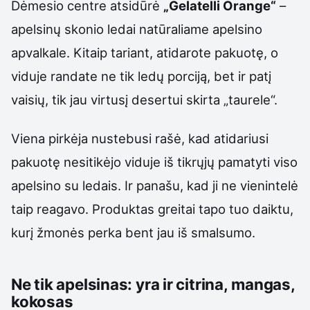
Dėmesio centre atsidūrė
„Gelatelli Orange“
–
apelsinų skonio ledai natūraliame apelsino
apvalkale. Kitaip tariant, atidarote pakuotę, o
viduje randate ne tik ledų porciją, bet ir patį
vaisių, tik jau virtusį desertui skirta „taurele“.
Viena pirkėja nustebusi rašė, kad atidariusi
pakuotę nesitikėjo viduje iš tikrųjų pamatyti viso
apelsino su ledais. Ir panašu, kad ji ne vienintelė
taip reagavo. Produktas greitai tapo tuo daiktu,
kurį žmonės perka bent jau iš smalsumo.
Ne tik apelsinas: yra ir citrina, mangas,
kokosas