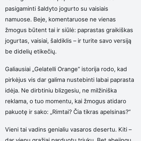
pasigaminti šaldyto jogurto su vaisiais
namuose. Beje, komentaruose ne vienas
žmogus būtent tai ir siūlė: paprastas graikiškas
jogurtas, vaisiai, šaldiklis – ir turite savo versiją
be didelių etikečių.
Galiausiai „Gelatelli Orange“ istorija rodo, kad
pirkėjus vis dar galima nustebinti labai paprasta
idėja. Ne dirbtiniu blizgesiu, ne milžiniška
reklama, o tuo momentu, kai žmogus atidaro
pakuotę ir sako: „Rimtai? Čia tikras apelsinas?“
Vieni tai vadins genialiu vasaros desertu. Kiti –
dar vienu gražiai parduotu triuku. Bet abejingų,