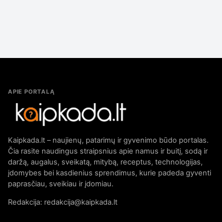
APIE PORTALĄ
Kaipkada.lt – naujienų, patarimų ir gyvenimo būdo portalas.
Čia rasite naudingus straipsnius apie namus ir buitį, sodą ir
daržą, augalus, sveikatą, mitybą, receptus, technologijas,
įdomybes bei kasdienius sprendimus, kurie padeda gyventi
paprasčiau, sveikiau ir įdomiau.
Redakcija: redakcija@kaipkada.lt