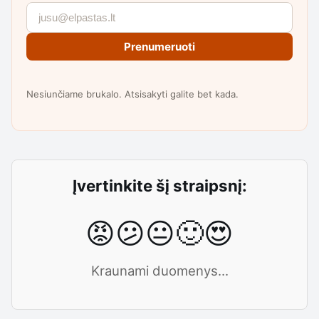
Prenumeruoti
Nesiunčiame brukalo. Atsisakyti galite bet kada.
Įvertinkite šį straipsnį:
😡
😕
😐
🙂
😍
Kraunami duomenys...