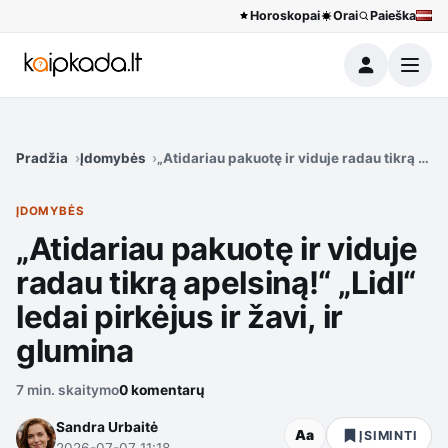
Horoskopai
Orai
Paieška
Meniu
Pradžia
Įdomybės
„Atidariau pakuotę ir viduje radau tikrą apels
ĮDOMYBĖS
„Atidariau pakuotę ir viduje
radau tikrą apelsiną!“ „Lidl“
ledai pirkėjus ir žavi, ir
glumina
7 min. skaitymo
0 komentarų
Sandra Urbaitė
Aa
ĮSIMINTI
2026-07-07 11:18