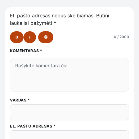
El. pašto adresas nebus skelbiamas.
Būtini
laukeliai pažymėti
*
B
I
😀
0 / 2000
KOMENTARAS
*
VARDAS
*
EL. PAŠTO ADRESAS
*