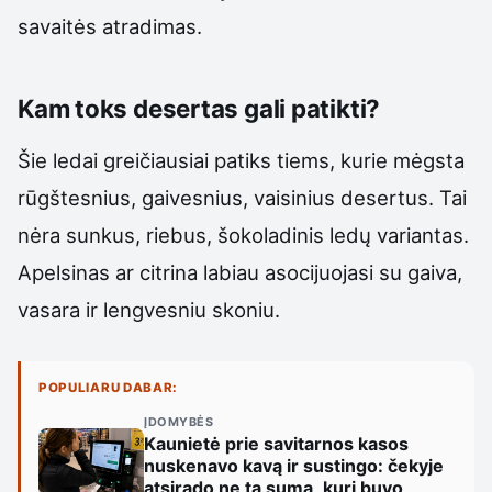
savaitės atradimas.
Kam toks desertas gali patikti?
Šie ledai greičiausiai patiks tiems, kurie mėgsta
rūgštesnius, gaivesnius, vaisinius desertus. Tai
nėra sunkus, riebus, šokoladinis ledų variantas.
Apelsinas ar citrina labiau asocijuojasi su gaiva,
vasara ir lengvesniu skoniu.
POPULIARU DABAR:
ĮDOMYBĖS
Kaunietė prie savitarnos kasos
nuskenavo kavą ir sustingo: čekyje
atsirado ne ta suma, kuri buvo