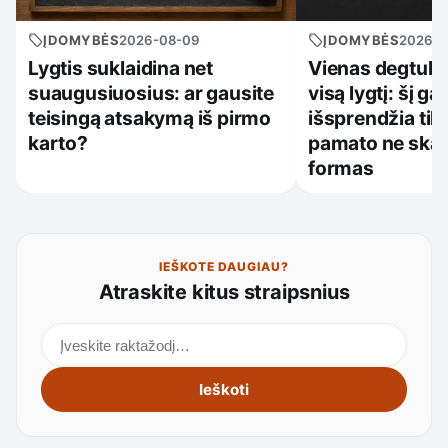
ĮDOMYBĖS
2026-08-09
ĮDOMYBĖS
2026-0
Lygtis suklaidina net
Vienas degtuka
suaugusiuosius: ar gausite
visą lygtį: šį ga
teisingą atsakymą iš pirmo
išsprendžia tik 
karto?
pamato ne skai
formas
IEŠKOTE DAUGIAU?
Atraskite kitus straipsnius
Ieškoti straipsnių
Ieškoti