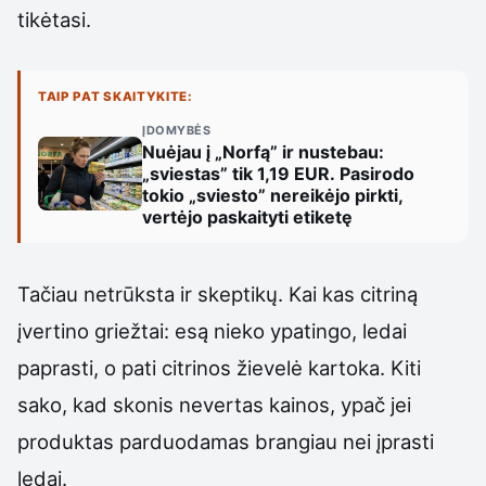
tikėtasi.
TAIP PAT SKAITYKITE:
ĮDOMYBĖS
Nuėjau į „Norfą” ir nustebau:
„sviestas” tik 1,19 EUR. Pasirodo
tokio „sviesto” nereikėjo pirkti,
vertėjo paskaityti etiketę
Tačiau netrūksta ir skeptikų. Kai kas citriną
įvertino griežtai: esą nieko ypatingo, ledai
paprasti, o pati citrinos žievelė kartoka. Kiti
sako, kad skonis nevertas kainos, ypač jei
produktas parduodamas brangiau nei įprasti
ledai.