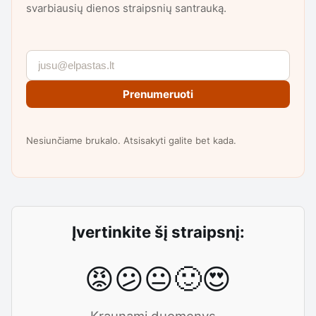
svarbiausių dienos straipsnių santrauką.
Prenumeruoti
Nesiunčiame brukalo. Atsisakyti galite bet kada.
Įvertinkite šį straipsnį:
😡
😕
😐
🙂
😍
Kraunami duomenys...