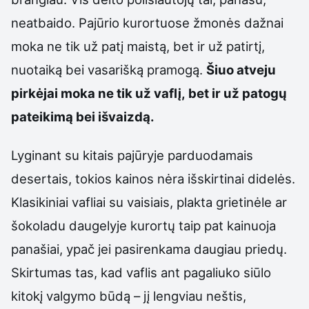
neatbaido. Pajūrio kurortuose žmonės dažnai
moka ne tik už patį maistą, bet ir už patirtį,
nuotaiką bei vasarišką pramogą.
Šiuo atveju
pirkėjai moka ne tik už vaflį, bet ir už patogų
pateikimą bei išvaizdą.
Lyginant su kitais pajūryje parduodamais
desertais, tokios kainos nėra išskirtinai didelės.
Klasikiniai vafliai su vaisiais, plakta grietinėle ar
šokoladu daugelyje kurortų taip pat kainuoja
panašiai, ypač jei pasirenkama daugiau priedų.
Skirtumas tas, kad vaflis ant pagaliuko siūlo
kitokį valgymo būdą – jį lengviau neštis,