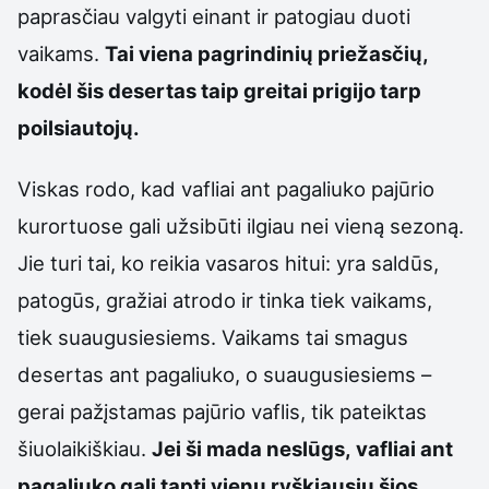
paprasčiau valgyti einant ir patogiau duoti
vaikams.
Tai viena pagrindinių priežasčių,
kodėl šis desertas taip greitai prigijo tarp
poilsiautojų.
Viskas rodo, kad vafliai ant pagaliuko pajūrio
kurortuose gali užsibūti ilgiau nei vieną sezoną.
Jie turi tai, ko reikia vasaros hitui: yra saldūs,
patogūs, gražiai atrodo ir tinka tiek vaikams,
tiek suaugusiesiems. Vaikams tai smagus
desertas ant pagaliuko, o suaugusiesiems –
gerai pažįstamas pajūrio vaflis, tik pateiktas
šiuolaikiškiau.
Jei ši mada neslūgs, vafliai ant
pagaliuko gali tapti vienu ryškiausių šios