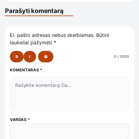
Parašyti komentarą
El. pašto adresas nebus skelbiamas.
Būtini
laukeliai pažymėti
*
B
I
😀
0 / 2000
KOMENTARAS
*
VARDAS
*