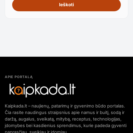
Ieškoti
APIE PORTALĄ
Kaipkada.lt – naujienų, patarimų ir gyvenimo būdo portalas.
Čia rasite naudingus straipsnius apie namus ir buitį, sodą ir
daržą, augalus, sveikatą, mitybą, receptus, technologijas,
įdomybes bei kasdienius sprendimus, kurie padeda gyventi
paprasčiau, sveikiau ir įdomiau.