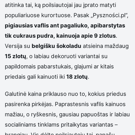
atitinka tai, ką poilsiautojai jau įprato matyti
populiariuose kurortuose. Pasak „Pyszności.pl“,
pigiausias vaflis ant pagaliuko, apibarstytas
tik cukraus pudra, kainuoja apie 9 zlotus
.
Versija su
belgišku šokoladu
atsieina maždaug
15 zlotų
, o labiau dekoruoti variantai su
papildomais pabarstukais, glajumi ar kitais
priedais gali kainuoti iki
18 zlotų
.
Galutinė kaina priklauso nuo to, kokius priedus
pasirenka pirkėjas. Paprastesnis vaflis kainuos
mažiau, o ryškesnis, gausiau papuoštas ir labiau
socialiniams tinklams pritaikytas variantas –
brangiau. Vis dėlto poilsiautojų tai, panašu,