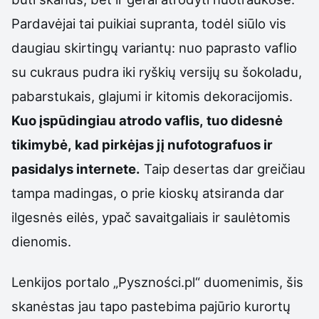
Pardavėjai tai puikiai supranta, todėl siūlo vis
daugiau skirtingų variantų: nuo paprasto vaflio
su cukraus pudra iki ryškių versijų su šokoladu,
pabarstukais, glajumi ir kitomis dekoracijomis.
Kuo įspūdingiau atrodo vaflis, tuo didesnė
tikimybė, kad pirkėjas jį nufotografuos ir
pasidalys internete.
Taip desertas dar greičiau
tampa madingas, o prie kioskų atsiranda dar
ilgesnės eilės, ypač savaitgaliais ir saulėtomis
dienomis.
Lenkijos portalo „Pyszności.pl“ duomenimis, šis
skanėstas jau tapo pastebima pajūrio kurortų