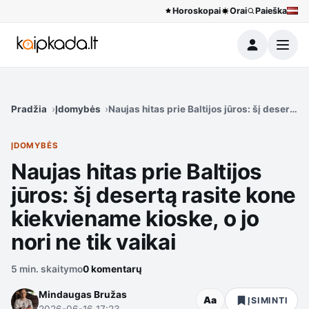
Horoskopai
Orai
Paieška
Meniu
Pradžia
Įdomybės
Naujas hitas prie Baltijos jūros: šį desertą r
ĮDOMYBĖS
Naujas hitas prie Baltijos
jūros: šį desertą rasite kone
kiekviename kioske, o jo
nori ne tik vaikai
5 min. skaitymo
0 komentarų
Mindaugas Bružas
Aa
ĮSIMINTI
2026-06-16 17:23