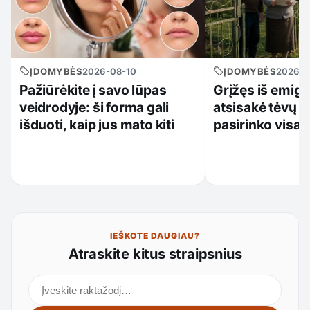
ĮDOMYBĖS
2026-08-10
ĮDOMYBĖS
2026-0
Pažiūrėkite į savo lūpas
Grįžęs iš emigr
veidrodyje: ši forma gali
atsisakė tėvų p
išduoti, kaip jus mato kiti
pasirinko visai k
IEŠKOTE DAUGIAU?
Atraskite kitus straipsnius
Ieškoti straipsnių