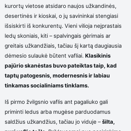
kurortų vietose atsidaro naujos užkandinės,
desertinės ir kioskai, o jų savininkai stengiasi
išsiskirti iš konkurentų. Vieni vilioja neįprastais
ledų skoniais, kiti – spalvingais gėrimais ar
greitais užkandžiais, tačiau šį kartą daugiausia
dėmesio sulaukė būtent vafliai.
Klasikinis
pajūrio skanėstas buvo pateiktas taip, kad
taptų patogesnis, modernesnis ir labiau
tinkamas socialiniams tinklams.
Iš pirmo žvilgsnio vaflis ant pagaliuko gali
priminti ledus arba mugėse parduodamus
saldžius užkandžius, tačiau jo viduje –
šilta,