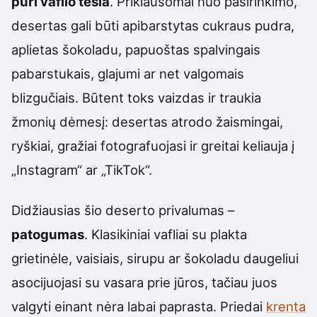
puri vaflio tešla
. Priklausomai nuo pasirinkimo,
desertas gali būti apibarstytas cukraus pudra,
aplietas šokoladu, papuoštas spalvingais
pabarstukais, glajumi ar net valgomais
blizgučiais. Būtent toks vaizdas ir traukia
žmonių dėmesį: desertas atrodo žaismingai,
ryškiai, gražiai fotografuojasi ir greitai keliauja į
„Instagram“ ar „TikTok“.
Didžiausias šio deserto privalumas –
patogumas
. Klasikiniai vafliai su plakta
grietinėle, vaisiais, sirupu ar šokoladu daugeliui
asocijuojasi su vasara prie jūros, tačiau juos
valgyti einant nėra labai paprasta. Priedai
krenta