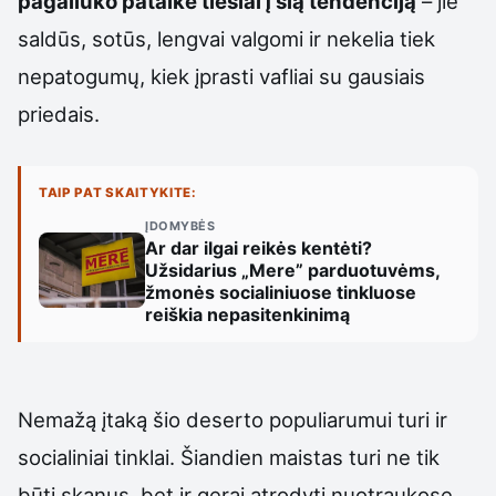
pagaliuko pataikė tiesiai į šią tendenciją
– jie
saldūs, sotūs, lengvai valgomi ir nekelia tiek
nepatogumų, kiek įprasti vafliai su gausiais
priedais.
TAIP PAT SKAITYKITE:
ĮDOMYBĖS
Ar dar ilgai reikės kentėti?
Užsidarius „Mere” parduotuvėms,
žmonės socialiniuose tinkluose
reiškia nepasitenkinimą
Nemažą įtaką šio deserto populiarumui turi ir
socialiniai tinklai. Šiandien maistas turi ne tik
būti skanus, bet ir gerai atrodyti nuotraukose.