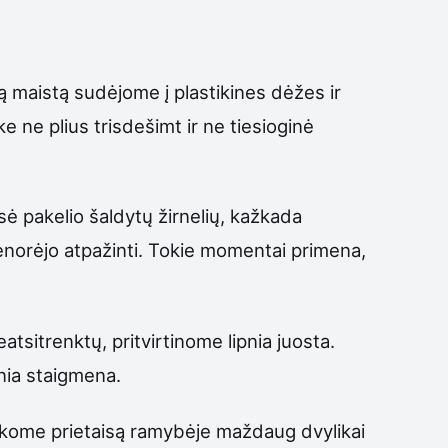
 maistą sudėjome į plastikines dėžes ir
e ne plius trisdešimt ir ne tiesioginė
ė pakelio šaldytų žirnelių, kažkada
benorėjo atpažinti. Tokie momentai primena,
tsitrenktų, pritvirtinome lipnia juosta.
onia staigmena.
likome prietaisą ramybėje maždaug dvylikai