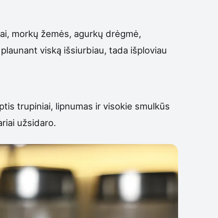
štai, morkų žemės, agurkų drėgmė,
plaunant viską išsiurbiau, tada išploviau
is trupiniai, lipnumas ir visokie smulkūs
riai užsidaro.