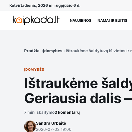
Ketvirtadienis, 2026 m. rugpjūčio 6 d.
NAUJIENOS
NAMAI IR BUITIS
Pradžia
Įdomybės
Ištraukėme šaldytuvą iš vietos ir 
ĮDOMYBĖS
Ištraukėme šaldy
Geriausia dalis 
7 min. skaitymo
0 komentarų
Sandra Urbaitė
2026-07-02 19:00