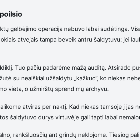
poilsio
tų gelbėjimo operacija nebuvo labai sudėtinga. Visą
kiais atvejais tampa beveik antru šaldytuvu: jei lauk
ldiklį. Tuo pačiu padarėme mažą auditą. Atsirado pus
dėžutė su neaiškiai užšaldytu „kažkuo“, ko niekas ne
ymo vieta, o užmirštų sprendimų archyvu.
likome atviras per naktį. Kad niekas tamsoje į jas nea
tos šaldytuvo durys virtuvėje gali tapti labai nemal
lno, rankšluosčių ant grindų neklojome. Tiesiog pa