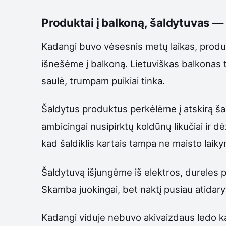
Produktai į balkoną, šaldytuvas — 
Kadangi buvo vėsesnis metų laikas, produk
išnešėme į balkoną. Lietuviškas balkonas to
saulė, trumpam puikiai tinka.
Šaldytus produktus perkėlėme į atskirą ša
ambicingai nusipirktų koldūnų likučiai ir 
kad šaldiklis kartais tampa ne maisto laik
Šaldytuvą išjungėme iš elektros, dureles pa
Skamba juokingai, bet naktį pusiau atidary
Kadangi viduje nebuvo akivaizdaus ledo ka