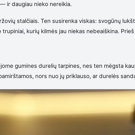
— ir daugiau nieko nereikia.
ržovių stalčiais. Ten susirenka viskas: svogūnų luk
rupiniai, kurių kilmės jau niekas nebeaiškina. Prieš 
jome gumines durelių tarpines, nes ten mėgsta kaupt
amirštamos, nors nuo jų priklauso, ar durelės sanda