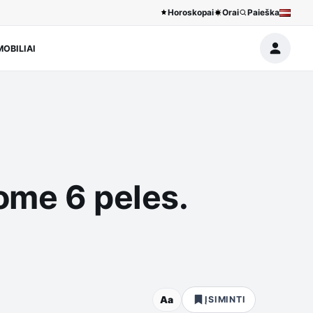
Horoskopai
Orai
Paieška
OBILIAI
dome 6 peles.
Aa
ĮSIMINTI