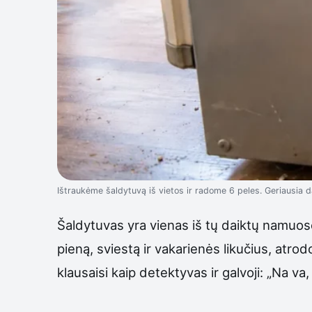
Ištraukėme šaldytuvą iš vietos ir radome 6 peles. Geriausia d
Šaldytuvas yra vienas iš tų daiktų namuose, 
pieną, sviestą ir vakarienės likučius, atrodo
klausaisi kaip detektyvas ir galvoji: „Na va