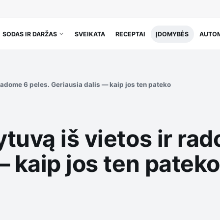
SODAS IR DARŽAS
SVEIKATA
RECEPTAI
ĮDOMYBĖS
AUTOM
radome 6 peles. Geriausia dalis — kaip jos ten pateko
tuvą iš vietos ir ra
— kaip jos ten pateko