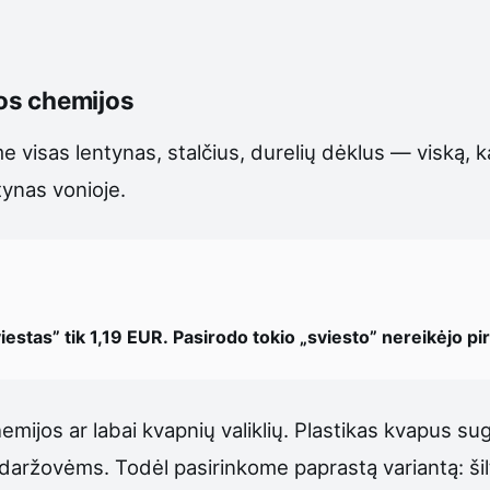
ios chemijos
e visas lentynas, stalčius, durelių dėklus — viską, k
tynas vonioje.
iestas” tik 1,19 EUR. Pasirodo tokio „sviesto” nereikėjo pirk
ijos ar labai kvapnių valiklių. Plastikas kvapus suge
ar daržovėms. Todėl pasirinkome paprastą variantą: š