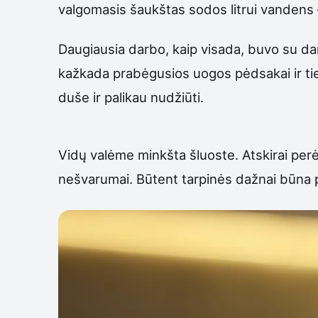
valgomasis šaukštas sodos litrui vandens 
Daugiausia darbo, kaip visada, buvo su da
kažkada prabėgusios uogos pėdsakai ir tie t
duše ir palikau nudžiūti.
Vidų valėme minkšta šluoste. Atskirai perė
nešvarumai. Būtent tarpinės dažnai būna p