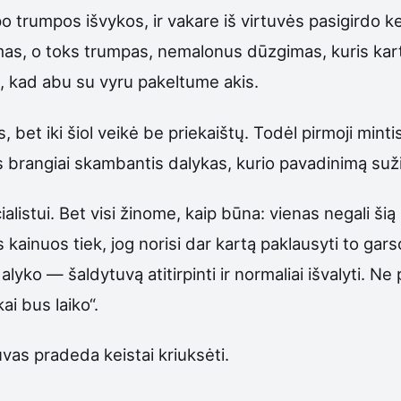
o trumpos išvykos, ir vakare iš virtuvės pasigirdo k
imas, o toks trumpas, nemalonus dūzgimas, kuris ka
 kad abu su vyru pakeltume akis.
 bet iki šiol veikė be priekaištų. Todėl pirmoji mint
 brangiai skambantis dalykas, kurio pavadinimą sužina
istui. Bet visi žinome, kaip būna: vienas negali šią s
kainuos tiek, jog norisi dar kartą paklausyti to garso
o — šaldytuvą atitirpinti ir normaliai išvalyti. Ne p
ai bus laiko“.
uvas pradeda keistai kriuksėti.