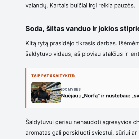
valandų. Kartais buičiai irgi reikia pauzės.
Soda, šiltas vanduo ir jokios stipr
Kitą rytą prasidėjo tikrasis darbas. Išėmėm
šaldytuvo vidaus, aš ploviau stalčius ir len
TAIP PAT SKAITYKITE:
ĮDOMYBĖS
Nuėjau į „Norfą” ir nustebau: „sv
Šaldytuvui geriau nenaudoti agresyvios chem
aromatas gali persiduoti sviestui, sūriui 