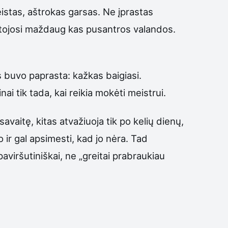
eistas, aštrokas garsas. Ne įprastas
rtojosi maždaug kas pusantros valandos.
is buvo paprasta: kažkas baigiasi.
i tik tada, kai reikia mokėti meistrui.
avaitę, kitas atvažiuoja tik po kelių dienų,
 ir gal apsimesti, kad jo nėra. Tad
aviršutiniškai, ne „greitai prabraukiau