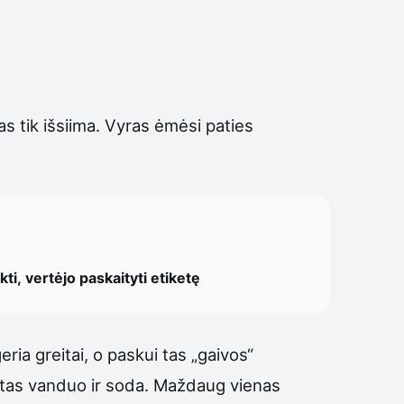
as tik išsiima. Vyras ėmėsi paties
ti, vertėjo paskaityti etiketę
ria greitai, o paskui tas „gaivos“
iltas vanduo ir soda. Maždaug vienas