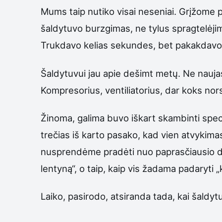
Mums taip nutiko visai neseniai. Grįžome p
šaldytuvo burzgimas, ne tylus spragtelėj
Trukdavo kelias sekundes, bet pakakdavo,
Šaldytuvui jau apie dešimt metų. Ne naujas,
Kompresorius, ventiliatorius, dar koks nors
Žinoma, galima buvo iškart skambinti special
trečias iš karto pasako, kad vien atvykimas 
nusprendėme pradėti nuo paprasčiausio dalyk
lentyną“, o taip, kaip vis žadama padaryti „k
Laiko, pasirodo, atsiranda tada, kai šaldyt