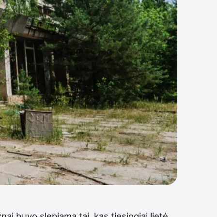
i buvo slepiama tai, kas tiesiogiai lietė