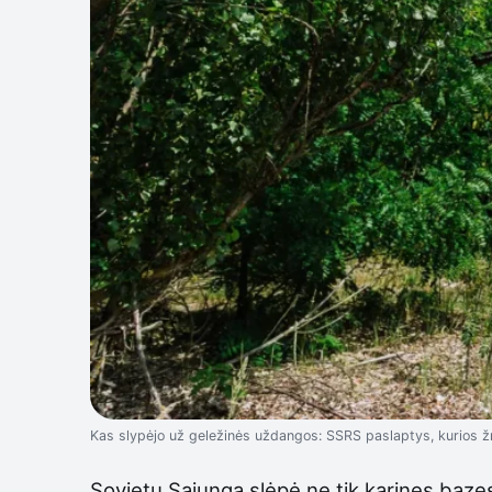
Kas slypėjo už geležinės uždangos: SSRS paslaptys, kurios
Sovietų Sąjunga slėpė ne tik karines bazes,