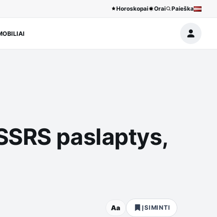
Horoskopai
Orai
Paieška
OBILIAI
SSRS paslaptys,
Aa
ĮSIMINTI