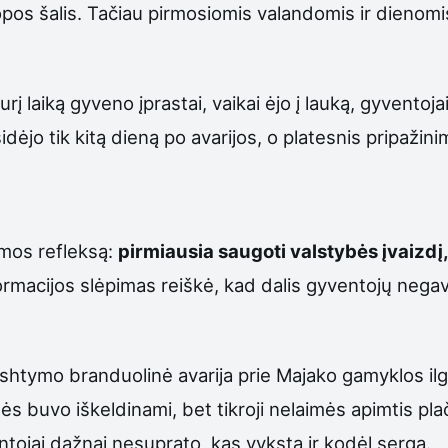
uropos šalis. Tačiau pirmosiomis valandomis ir dienomi
rį laiką gyveno įprastai, vaikai ėjo į lauką, gyvento
idėjo tik kitą dieną po avarijos, o platesnis pripažini
emos refleksą:
pirmiausia saugoti valstybės įvaizdį,
ormacijos slėpimas reiškė, kad dalis gyventojų negav
yshtymo branduolinė avarija prie Majako gamyklos il
nės buvo iškeldinami, bet tikroji nelaimės apimtis p
entojai dažnai nesuprato, kas vyksta ir kodėl serga.