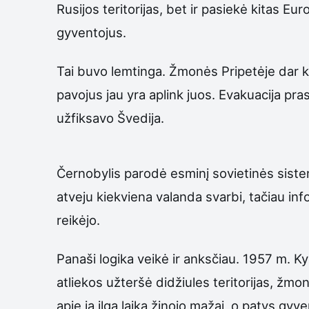
Rusijos teritorijas, bet ir pasiekė kitas E
gyventojus.
Tai buvo lemtinga. Žmonės Pripetėje dar ku
pavojus jau yra aplink juos. Evakuacija pras
užfiksavo Švedija.
Černobylis parodė esminį sovietinės sist
atveju kiekviena valanda svarbi, tačiau inf
reikėjo.
Panaši logika veikė ir anksčiau. 1957 m. K
atliekos užteršė didžiules teritorijas, žmo
apie ją ilgą laiką žinojo mažai, o patys gyv