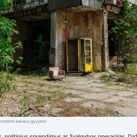
 žmonėms kainavo gyvybes
 politinius sprendimus ar žvalgybos operacijas. Dažna