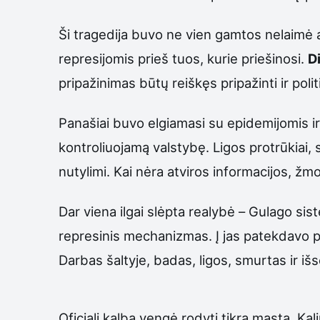
Ši tragedija buvo ne vien gamtos nelaimė ar 
represijomis prieš tuos, kurie priešinosi.
D
pripažinimas būtų reiškęs pripažinti ir polit
Panašiai buvo elgiamasi su epidemijomis ir
kontroliuojamą valstybę. Ligos protrūkiai, 
nutylimi. Kai nėra atviros informacijos, žmo
Dar viena ilgai slėpta realybė – Gulago sis
represinis mechanizmas. Į jas patekdavo polit
Darbas šaltyje, badas, ligos, smurtas ir 
Oficiali kalba vengė rodyti tikrą mastą. Kali