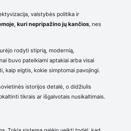
tyvizacija, valstybės politika ir
emoje, kuri nepripažino jų kančios
, nes
rėjo rodyti stiprią, modernią,
ai buvo pateikiami aptakiai arba visai
i, kaip elgtis, kokie simptomai pavojingi.
vietinės istorijos detalė, o didžiulis
altinti tikrais ar išgalvotais nusikaltimais.
ėga. Tokia sistema galėjo veikti todėl, kad