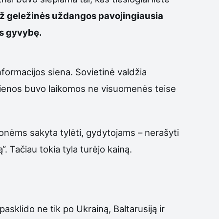
ž geležinės uždangos pavojingiausia
us gyvybę.
nformacijos siena. Sovietinė valdžia
aujienos buvo laikomos ne visuomenės teise
nėms sakyta tylėti, gydytojams – nerašyti
 Tačiau tokia tyla turėjo kainą.
sklido ne tik po Ukrainą, Baltarusiją ir