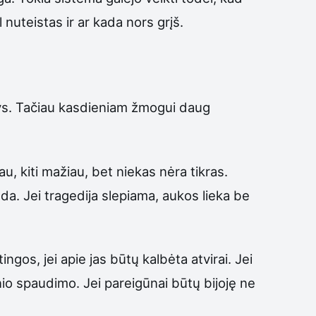
 nuteistas ir ar kada nors grįš.
tys. Tačiau kasdieniam žmogui daug
, kiti mažiau, bet niekas nėra tikras.
anda. Jei tragedija slepiama, aukos lieka be
os, jei apie jas būtų kalbėta atvirai. Jei
inio spaudimo. Jei pareigūnai būtų bijoję ne