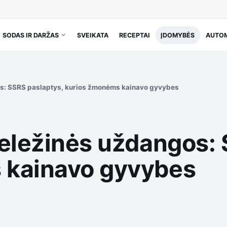
SODAS IR DARŽAS
SVEIKATA
RECEPTAI
ĮDOMYBĖS
AUTOM
os: SSRS paslaptys, kurios žmonėms kainavo gyvybes
geležinės uždangos: 
 kainavo gyvybes