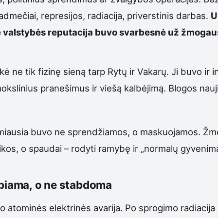
mečiai, represijos, radiacija, priverstinis darbas.
U
oje valstybės reputacija buvo svarbesnė už žmoga
ne tik fizinę sieną tarp Rytų ir Vakarų. Ji buvo ir i
 mokslinius pranešimus ir viešą kalbėjimą. Blogos n
rmiausia buvo ne sprendžiamos, o maskuojamos. Žmo
kos, o spaudai – rodyti ramybę ir „normalų gyvenimą“.
epiama, o ne stabdoma
atominės elektrinės avarija. Po sprogimo radiacija pa