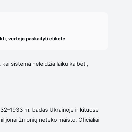
ti, vertėjo paskaityti etiketę
ai sistema neleidžia laiku kalbėti,
932–1933 m. badas Ukrainoje ir kituose
ijonai žmonių neteko maisto. Oficialiai