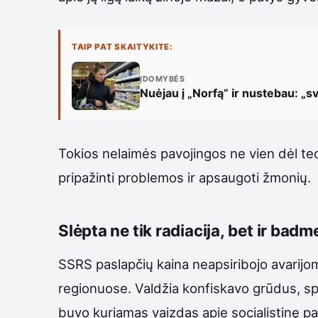
TAIP PAT SKAITYKITE:
ĮDOMYBĖS
Nuėjau į „Norfą” ir nustebau: „sv
Tokios nelaimės pavojingos ne vien dėl tec
pripažinti problemos ir apsaugoti žmonių.
Slėpta ne tik radiacija, bet ir badme
SSRS paslapčių kaina neapsiribojo avarijo
regionuose. Valdžia konfiskavo grūdus, spa
buvo kuriamas vaizdas apie socialistinę 