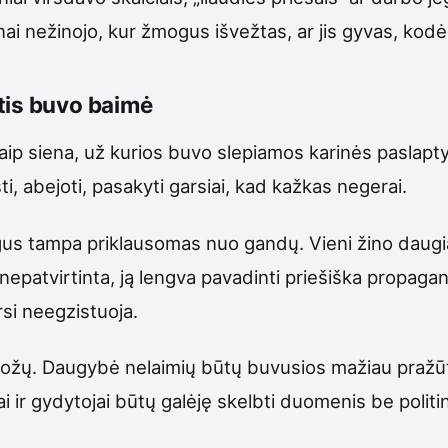
nai nežinojo, kur žmogus išvežtas, ar jis gyvas, kodėl
tis buvo baimė
aip siena, už kurios buvo slepiamos karinės paslap
, abejoti, pasakyti garsiai, kad kažkas negerai.
gus tampa priklausomas nuo gandų. Vieni žino daugiau
sa nepatvirtinta, ją lengva pavadinti priešiška propag
rsi neegzistuoja.
ožų. Daugybė nelaimių būtų buvusios mažiau pražūting
kai ir gydytojai būtų galėję skelbti duomenis be polit