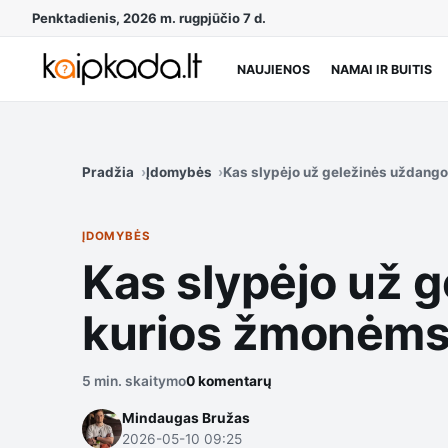
Penktadienis, 2026 m. rugpjūčio 7 d.
NAUJIENOS
NAMAI IR BUITIS
Pradžia
Įdomybės
Kas slypėjo už geležinės uždang
ĮDOMYBĖS
Kas slypėjo už 
kurios žmonėms
5 min. skaitymo
0 komentarų
Mindaugas Bružas
2026-05-10 09:25