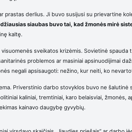
prastas derlius. Ji buvo susijusi su prievartine kolek
idžiausias siaubas buvo tai, kad žmonės mirė sist
inę kaltę.
 visuomenės sveikatos krizėmis. Sovietinė spauda tu
sanitarinės problemos ar masiniai apsinuodijimai dažn
nės negali apsisaugoti: nežino, kur neiti, ko nevartot
tema. Priverstinio darbo stovyklos buvo ne šalutinė so
iniai kaliniai, tremtiniai, karo belaisviai, žmonės, apk
išsekimas kainavo daugybę gyvybių.
niai virsdavo skaičiais, „liaudies priešais“ ar darbo j