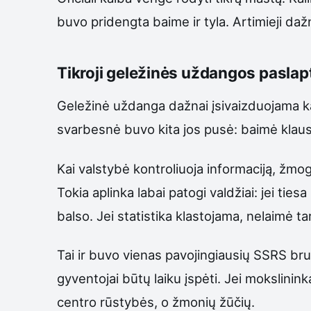
buvo pridengta baime ir tyla. Artimieji daž
Tikroji geležinės uždangos paslap
Geležinė uždanga dažnai įsivaizduojama k
svarbesnė buvo kita jos pusė: baimė klausti
Kai valstybė kontroliuoja informaciją, žmo
Tokia aplinka labai patogi valdžiai: jei tie
balso. Jei statistika klastojama, nelaimė ta
Tai ir buvo vienas pavojingiausių SSRS bru
gyventojai būtų laiku įspėti. Jei mokslinin
centro rūstybės, o žmonių žūčių.