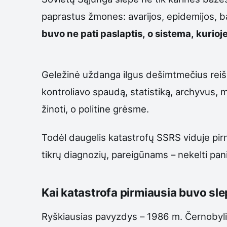
paprastus žmones: avarijos, epidemijos, bad
buvo ne pati paslaptis, o sistema, kuri
Geležinė uždanga ilgus dešimtmečius reiškė 
kontroliavo spaudą, statistiką, archyvus,
žinoti, o politine grėsme.
Todėl daugelis katastrofų SSRS viduje pi
tikrų diagnozių, pareigūnams – nekelti pani
Kai katastrofa pirmiausia buvo sl
Ryškiausias pavyzdys – 1986 m. Černobylio 