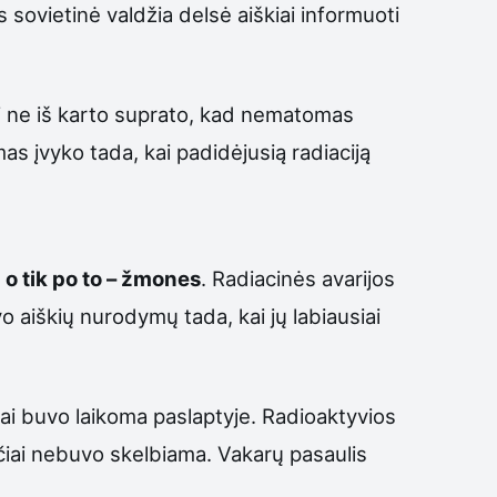
s sovietinė valdžia delsė aiškiai informuoti
jai ne iš karto suprato, kad nematomas
mas įvyko tada, kai padidėjusią radiaciją
 o tik po to – žmones
. Radiacinės avarijos
o aiškių nurodymų tada, kai jų labiausiai
gai buvo laikoma paslaptyje. Radioaktyvios
lačiai nebuvo skelbiama. Vakarų pasaulis