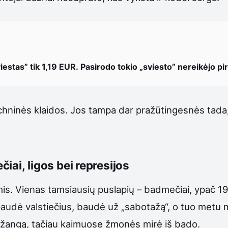
iestas” tik 1,19 EUR. Pasirodo tokio „sviesto” nereikėjo pirk
hninės klaidos. Jos tampa dar pražūtingesnės tada, k
čiai, ligos bei represijos
mis. Vienas tamsiausių puslapių – badmečiai, ypač 1
udė valstiečius, baudė už „sabotažą“, o tuo metu mil
pažangą, tačiau kaimuose žmonės mirė iš bado.