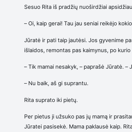
Sesuo Rita iš pradžių nuoširdžiai apsidžia
– Oi, kaip gerai! Tau jau seniai reikėjo koki
Jūratė ir pati taip jautėsi. Jos gyvenime 
išlaidos, remontas pas kaimynus, po kurio
– Tik mamai nesakyk, – paprašė Jūratė. – J
– Nu baik, aš gi suprantu.
Rita suprato iki pietų.
Per pietus ji užsuko pas jų mamą ir prasita
Jūratei pasisekė. Mama paklausė kaip. Rit