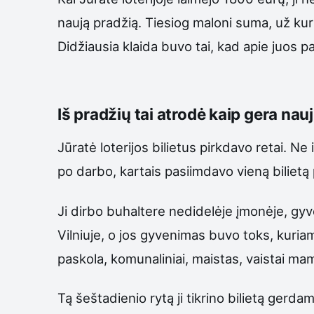
naują pradžią. Tiesiog maloni suma, už kurią
Didžiausia klaida buvo tai, kad apie juos 
Iš pradžių tai atrodė kaip gera nauj
Jūratė loterijos bilietus pirkdavo retai. Ne
po darbo, kartais pasiimdavo vieną bilietą 
Ji dirbo buhaltere nedidelėje įmonėje, gyv
Vilniuje, o jos gyvenimas buvo toks, kuria
paskola, komunaliniai, maistas, vaistai m
Tą šeštadienio rytą ji tikrino bilietą gerd