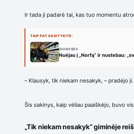
Ir tada ji padarė tai, kas tuo momentu atr
TAIP PAT SKAITYKITE:
ĮDOMYBĖS
Nuėjau į „Norfą” ir nustebau: „sv
– Klausyk, tik niekam nesakyk, – pradėjo ji.
Šis sakinys, kaip vėliau paaiškėjo, buvo vis
„Tik niekam nesakyk“ giminėje reiš