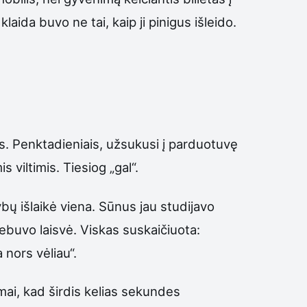
aida buvo ne tai, kaip ji pinigus išleido.
mos. Penktadieniais, užsukusi į parduotuvę
 viltimis. Tiesiog „gal“.
bų išlaikė viena. Sūnus jau studijavo
nebuvo laisvė. Viskas suskaičiuota:
nors vėliau“.
amai, kad širdis kelias sekundes