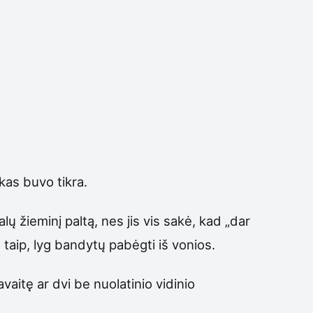
skas buvo tikra.
lų žieminį paltą, nes jis vis sakė, kad „dar
 taip, lyg bandytų pabėgti iš vonios.
aitę ar dvi be nuolatinio vidinio