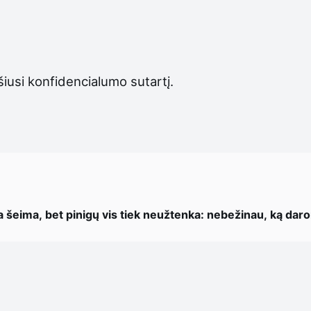
ašiusi konfidencialumo sutartį.
a šeima, bet pinigų vis tiek neužtenka: nebežinau, ką dar