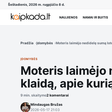
Šeštadienis, 2026 m. rugpjūčio 8 d.
NAUJIENOS
NAMAI IR BUITIS
Pradžia
Įdomybės
Moteris laimėjo nedidelę sumą lote
ĮDOMYBĖS
Moteris laimėjo 
klaidą, apie kur
9 min. skaitymo
2 komentarai
Mindaugas Bružas
2026-05-17 21:03