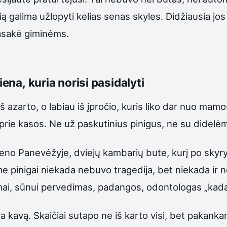
 galima užlopyti kelias senas skyles. Didžiausia jos kl
pasakė giminėms.
iena, kuria norisi pasidalyti
 iš azarto, o labiau iš įpročio, kuris liko dar nuo ma
prie kasos. Ne už paskutinius pinigus, ne su didelėmis
eno Panevėžyje, dviejų kambarių bute, kurį po skyry
me pinigai niekada nebuvo tragedija, bet niekada ir 
amai, sūnui pervedimas, padangos, odontologas „kada 
ama kavą. Skaičiai sutapo ne iš karto visi, bet pakank