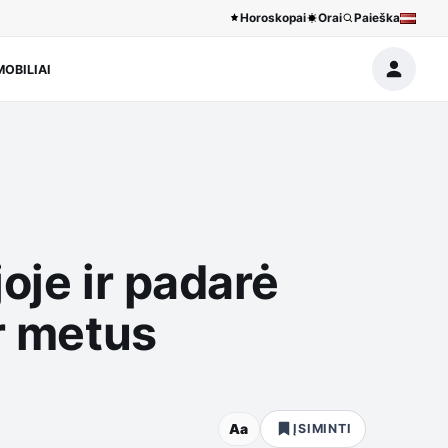
Horoskopai
Orai
Paieška
OBILIAI
oje ir padarė
ar metus
Aa
ĮSIMINTI