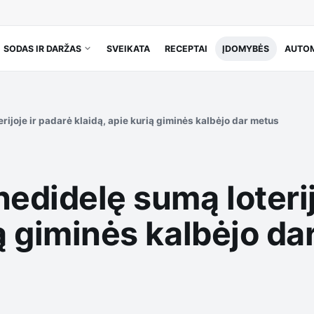
SODAS IR DARŽAS
SVEIKATA
RECEPTAI
ĮDOMYBĖS
AUTOM
rijoje ir padarė klaidą, apie kurią giminės kalbėjo dar metus
nedidelę sumą loterij
ią giminės kalbėjo d