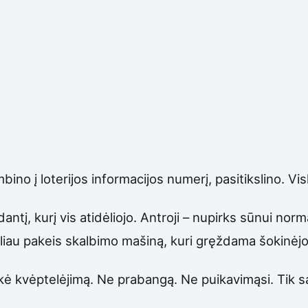
ino į loterijos informacijos numerį, pasitikslino. Vi
antį, kurį vis atidėliojo. Antroji – nupirks sūnui norma
galiau pakeis skalbimo mašiną, kuri gręždama šokinėjo
kė kvėptelėjimą. Ne prabangą. Ne puikavimąsi. Tik sav