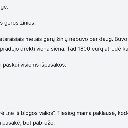
ugė.
os geros žinios.
pastaraisiais metais gerų žinių nebuvo per daug. Buvo
 pradėjo drėkti viena siena. Tad 1800 eurų atrodė k
i paskui visiems išpasakos.
rė „ne iš blogos valios“. Tiesiog mama paklausė, kodė
a pasakė, bet pabrėžė: