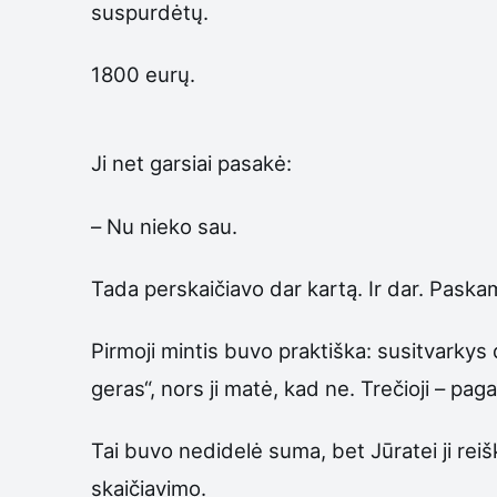
suspurdėtų.
1800 eurų.
Ji net garsiai pasakė:
– Nu nieko sau.
Tada perskaičiavo dar kartą. Ir dar. Paskamb
Pirmoji mintis buvo praktiška: susitvarkys d
geras“, nors ji matė, kad ne. Trečioji – pa
Tai buvo nedidelė suma, bet Jūratei ji reiš
skaičiavimo.