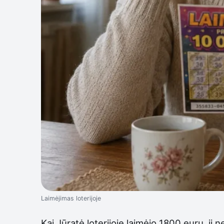
Laimėjimas loterijoje
Kai Jūratė loterijoje laimėjo 1800 eurų, ji 