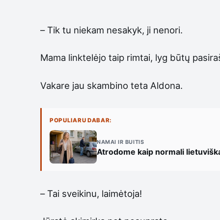
– Tik tu niekam nesakyk, ji nenori.
Mama linktelėjo taip rimtai, lyg būtų pasir
Vakare jau skambino teta Aldona.
POPULIARU DABAR:
NAMAI IR BUITIS
Atrodome kaip normali lietuvišk
– Tai sveikinu, laimėtoja!