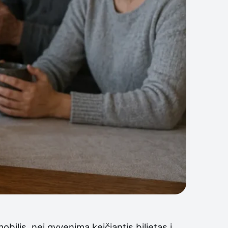
obilis, nei gyvenimą keičiantis bilietas į