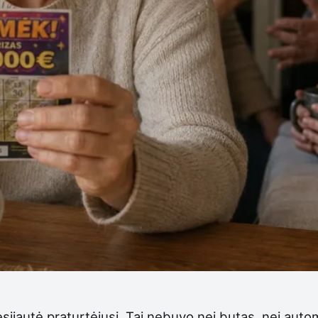
nesijautė praturtėjusi. Tai nebuvo nei butas, nei autom