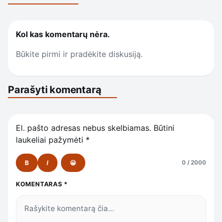
Kol kas komentarų nėra.
Būkite pirmi ir pradėkite diskusiją.
Parašyti komentarą
El. pašto adresas nebus skelbiamas.
Būtini
laukeliai pažymėti
*
B
I
😀
0 / 2000
KOMENTARAS
*