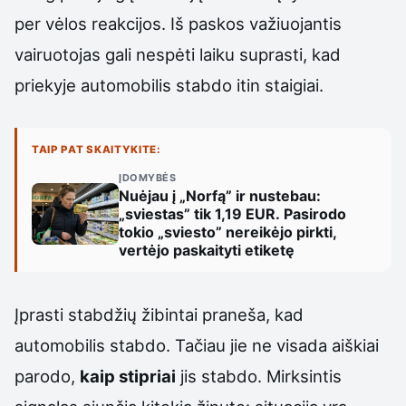
per vėlos reakcijos. Iš paskos važiuojantis
vairuotojas gali nespėti laiku suprasti, kad
priekyje automobilis stabdo itin staigiai.
TAIP PAT SKAITYKITE:
ĮDOMYBĖS
Nuėjau į „Norfą” ir nustebau:
„sviestas” tik 1,19 EUR. Pasirodo
tokio „sviesto” nereikėjo pirkti,
vertėjo paskaityti etiketę
Įprasti stabdžių žibintai praneša, kad
automobilis stabdo. Tačiau jie ne visada aiškiai
parodo,
kaip stipriai
jis stabdo. Mirksintis