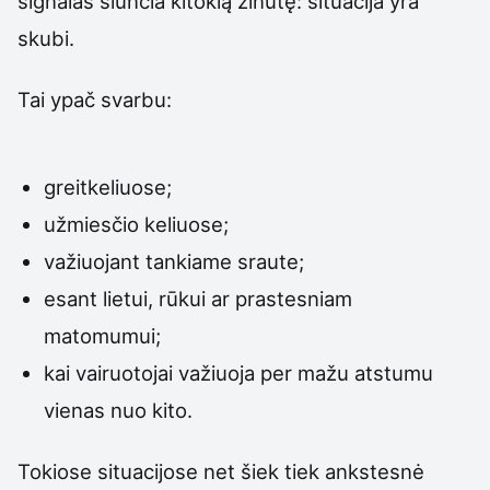
signalas siunčia kitokią žinutę: situacija yra
skubi.
Tai ypač svarbu:
greitkeliuose;
užmiesčio keliuose;
važiuojant tankiame sraute;
esant lietui, rūkui ar prastesniam
matomumui;
kai vairuotojai važiuoja per mažu atstumu
vienas nuo kito.
Tokiose situacijose net šiek tiek ankstesnė