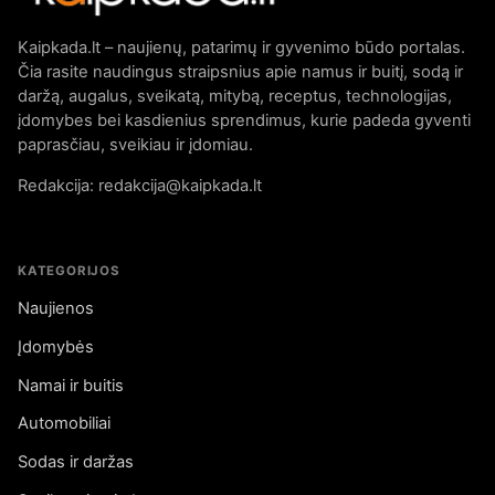
Kaipkada.lt – naujienų, patarimų ir gyvenimo būdo portalas.
Čia rasite naudingus straipsnius apie namus ir buitį, sodą ir
daržą, augalus, sveikatą, mitybą, receptus, technologijas,
įdomybes bei kasdienius sprendimus, kurie padeda gyventi
paprasčiau, sveikiau ir įdomiau.
Redakcija: redakcija@kaipkada.lt
KATEGORIJOS
Naujienos
Įdomybės
Namai ir buitis
Automobiliai
Sodas ir daržas