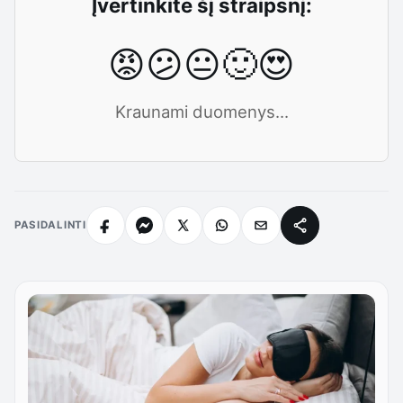
Įvertinkite šį straipsnį:
😡
😕
😐
🙂
😍
Kraunami duomenys...
PASIDALINTI