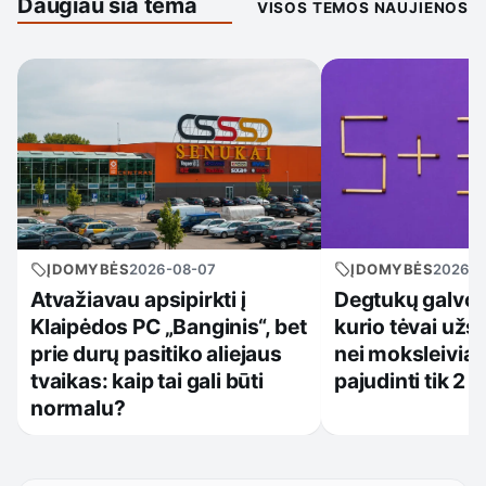
Daugiau šia tema
VISOS TEMOS NAUJIENOS
ĮDOMYBĖS
2026-0
ĮDOMYBĖS
2026-08-07
Degtukų galvos
Atvažiavau apsipirkti į
kurio tėvai užst
Klaipėdos PC „Banginis“, bet
nei moksleiviai:
prie durų pasitiko aliejaus
pajudinti tik 2 
tvaikas: kaip tai gali būti
normalu?