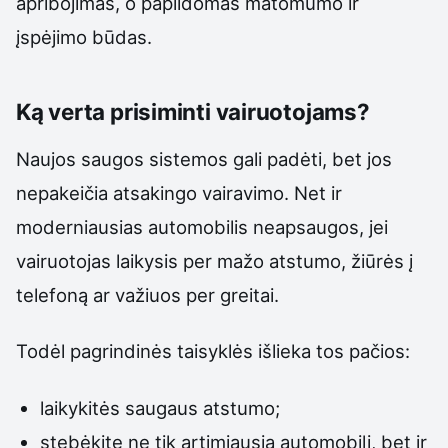
apribojimas, o papildomas matomumo ir
įspėjimo būdas.
Ką verta prisiminti vairuotojams?
Naujos saugos sistemos gali padėti, bet jos
nepakeičia atsakingo vairavimo. Net ir
moderniausias automobilis neapsaugos, jei
vairuotojas laikysis per mažo atstumo, žiūrės į
telefoną ar važiuos per greitai.
Todėl pagrindinės taisyklės išlieka tos pačios:
laikykitės saugaus atstumo;
stebėkite ne tik artimiausią automobilį, bet ir