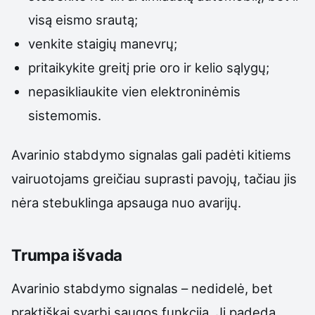
visą eismo srautą;
venkite staigių manevrų;
pritaikykite greitį prie oro ir kelio sąlygų;
nepasikliaukite vien elektroninėmis
sistemomis.
Avarinio stabdymo signalas gali padėti kitiems
vairuotojams greičiau suprasti pavojų, tačiau jis
nėra stebuklinga apsauga nuo avarijų.
Trumpa išvada
Avarinio stabdymo signalas – nedidelė, bet
praktiškai svarbi saugos funkcija. Ji padeda