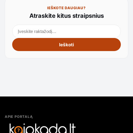
IEŠKOTE DAUGIAU?
Atraskite kitus straipsnius
Ieškoti straipsnių
Ieškoti
APIE PORTALĄ