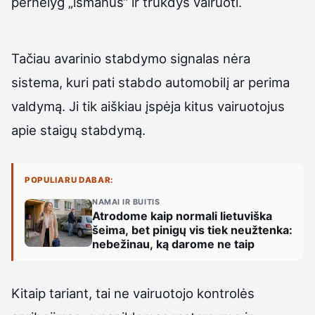
pernelyg „išmanus“ ir trukdys vairuoti.
Tačiau avarinio stabdymo signalas nėra
sistema, kuri pati stabdo automobilį ar perima
valdymą. Ji tik aiškiau įspėja kitus vairuotojus
apie staigų stabdymą.
POPULIARU DABAR:
NAMAI IR BUITIS
Atrodome kaip normali lietuviška
šeima, bet pinigų vis tiek neužtenka:
nebežinau, ką darome ne taip
Kitaip tariant, tai ne vairuotojo kontrolės