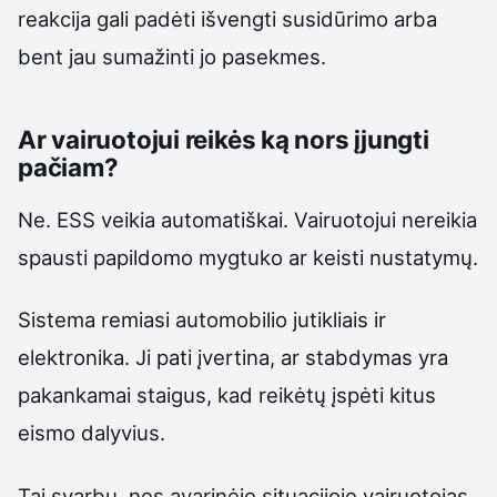
reakcija gali padėti išvengti susidūrimo arba
bent jau sumažinti jo pasekmes.
Ar vairuotojui reikės ką nors įjungti
pačiam?
Ne. ESS veikia automatiškai. Vairuotojui nereikia
spausti papildomo mygtuko ar keisti nustatymų.
Sistema remiasi automobilio jutikliais ir
elektronika. Ji pati įvertina, ar stabdymas yra
pakankamai staigus, kad reikėtų įspėti kitus
eismo dalyvius.
Tai svarbu, nes avarinėje situacijoje vairuotojas