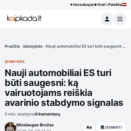
Horoskopai
Orai
Paieška
Meniu
Pradžia
Įdomybės
Nauji automobiliai ES turi būti saugesni: ką
ĮDOMYBĖS
Nauji automobiliai ES turi
būti saugesni: ką
vairuotojams reiškia
avarinio stabdymo signalas
5 min. skaitymo
0 komentarų
Mindaugas Bružas
Aa
ĮSIMINTI
2026-06-08 21:31