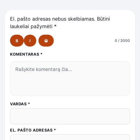
El. pašto adresas nebus skelbiamas.
Būtini
laukeliai pažymėti
*
B
I
😀
0 / 2000
KOMENTARAS
*
VARDAS
*
EL. PAŠTO ADRESAS
*