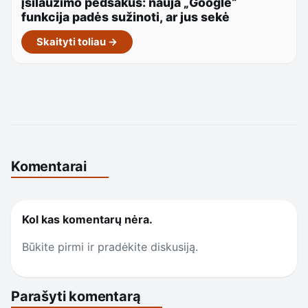
įsilaužimo pėdsakus: nauja „Google“
funkcija padės sužinoti, ar jus sekė
Skaityti toliau →
Komentarai
Kol kas komentarų nėra.
Būkite pirmi ir pradėkite diskusiją.
Parašyti komentarą