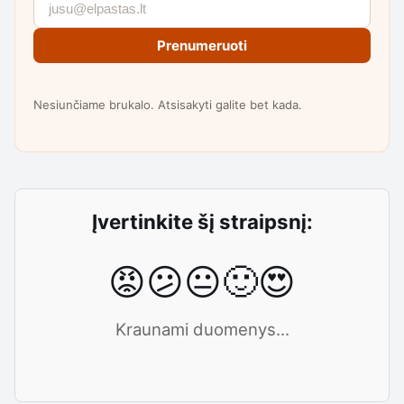
Prenumeruoti
Nesiunčiame brukalo. Atsisakyti galite bet kada.
Įvertinkite šį straipsnį:
😡
😕
😐
🙂
😍
Kraunami duomenys...