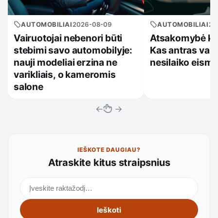
AUTOMOBILIAI
2026-08-09
AUTOMOBILIAI
20
Vairuotojai nebenori būti
Atsakomybė kel
stebimi savo automobilyje:
Kas antras vair
nauji modeliai erzina ne
nesilaiko eismo
varikliais, o kameromis
salone
←
→
IEŠKOTE DAUGIAU?
Atraskite kitus straipsnius
Ieškoti straipsnių
Ieškoti