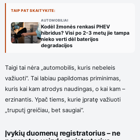
TAIP PAT SKAITYKITE:
AUTOMOBILIAI
Kodėl žmonės renkasi PHEV
hibridus? Visi po 2-3 metų jie tampa
nieko verti dėl baterijos
degradacijos
Taigi tai nėra „automobilis, kuris nebeleis
važiuoti“. Tai labiau papildomas priminimas,
kuris kai kam atrodys naudingas, o kai kam –
erzinantis. Ypač tiems, kurie įpratę važiuoti
„truputį greičiau, bet saugiai“.
Įvykių duomenų registratorius – ne