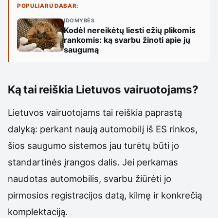
POPULIARU DABAR:
ĮDOMYBĖS
Kodėl nereikėtų liesti ežių plikomis
rankomis: ką svarbu žinoti apie jų
saugumą
Ką tai reiškia Lietuvos vairuotojams?
Lietuvos vairuotojams tai reiškia paprastą
dalyką: perkant naują automobilį iš ES rinkos,
šios saugumo sistemos jau turėtų būti jo
standartinės įrangos dalis. Jei perkamas
naudotas automobilis, svarbu žiūrėti jo
pirmosios registracijos datą, kilmę ir konkrečią
komplektaciją.