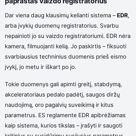
paprastas vaizdo registratorius
Dar viena daug klausimų kelianti sistema –
EDR
,
arba įvykių duomenų registratorius. Svarbu
nepainioti jo su vaizdo registratoriumi. EDR nėra
kamera, filmuojanti kelią. Jo paskirtis – fiksuoti
svarbiausius techninius duomenis prieš eismo
įvykį, jo metu ir iškart po jo.
Tokie duomenys gali apimti greitį, stabdymą,
akceleratoriaus pedalo padėtį, saugos diržų
naudojimą, oro pagalvių suveikimą ir kitus
parametrus. ES reglamente EDR apibrėžiamas
kaip sistema, kurios tikslas – įrašyti ir saugoti
kritinius su susidūrimu susijusius parametrus