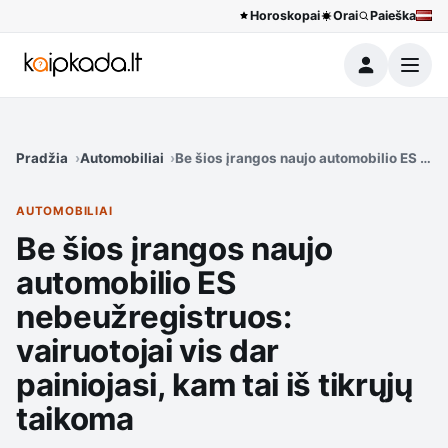
Horoskopai
Orai
Paieška
Meniu
Pradžia
Automobiliai
Be šios įrangos naujo automobilio ES nebeu
AUTOMOBILIAI
Be šios įrangos naujo
automobilio ES
nebeužregistruos:
vairuotojai vis dar
painiojasi, kam tai iš tikrųjų
taikoma