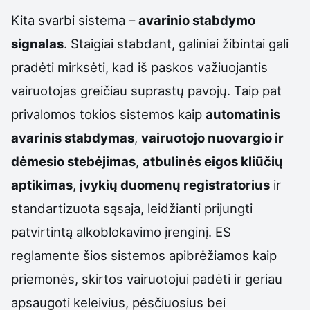
Kita svarbi sistema –
avarinio stabdymo
signalas
. Staigiai stabdant, galiniai žibintai gali
pradėti mirksėti, kad iš paskos važiuojantis
vairuotojas greičiau suprastų pavojų. Taip pat
privalomos tokios sistemos kaip
automatinis
avarinis stabdymas
,
vairuotojo nuovargio ir
dėmesio stebėjimas
,
atbulinės eigos kliūčių
aptikimas
,
įvykių duomenų registratorius
ir
standartizuota sąsaja, leidžianti prijungti
patvirtintą alkoblokavimo įrenginį. ES
reglamente šios sistemos apibrėžiamos kaip
priemonės, skirtos vairuotojui padėti ir geriau
apsaugoti keleivius, pėsčiuosius bei