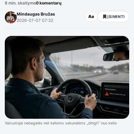
6 min. skaitymo
0 komentarų
Mindaugas Bružas
Aa
ĮSIMINTI
2026-07-07 07:32
Vairuotojai nebegalės net kelioms sekundėms „dingti“ nuo kelio