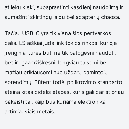
atliekų kiekį, supaprastinti kasdienį naudojimą ir
sumažinti skirtingų laidų bei adapterių chaosą.
Tačiau USB-C yra tik viena šios pertvarkos
dalis. ES aiškiai juda link tokios rinkos, kurioje
įrenginiai turės būti ne tik patogesni naudoti,
bet ir ilgaamžiškesni, lengviau taisomi bei
mažiau priklausomi nuo uždarų gamintojų
sprendimų. Būtent todėl po įkrovimo standarto
ateina kitas didelis etapas, kuris gali dar stipriau
pakeisti tai, kaip bus kuriama elektronika
artimiausiais metais.