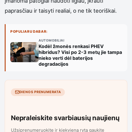
įmanoma patogiai naudoti ilgiau, įkrauti
paprasčiau ir taisyti realiai, o ne tik teoriškai.
POPULIARU DABAR:
AUTOMOBILIAI
Kodėl žmonės renkasi PHEV
hibridus? Visi po 2-3 metų jie tampa
nieko verti dėl baterijos
degradacijos
DIENOS PRENUMERATA
Nepraleiskite svarbiausių naujienų
Užsiprenumeruokite ir kiekvieną rytą gaukite