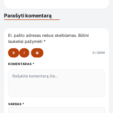
Parašyti komentarą
El. pašto adresas nebus skelbiamas.
Būtini
laukeliai pažymėti
*
B
I
😀
0 / 2000
KOMENTARAS
*
VARDAS
*