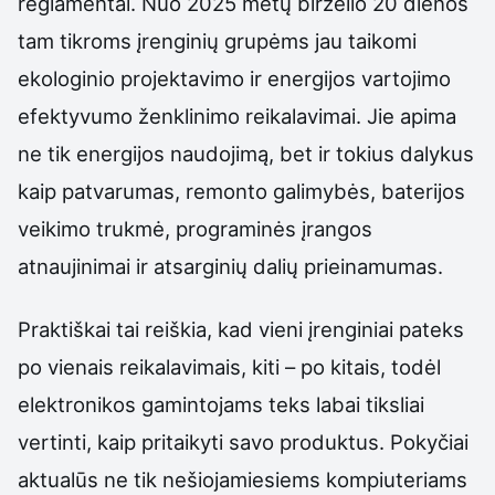
reglamentai. Nuo 2025 metų birželio 20 dienos
tam tikroms įrenginių grupėms jau taikomi
ekologinio projektavimo ir energijos vartojimo
efektyvumo ženklinimo reikalavimai. Jie apima
ne tik energijos naudojimą, bet ir tokius dalykus
kaip patvarumas, remonto galimybės, baterijos
veikimo trukmė, programinės įrangos
atnaujinimai ir atsarginių dalių prieinamumas.
Praktiškai tai reiškia, kad vieni įrenginiai pateks
po vienais reikalavimais, kiti – po kitais, todėl
elektronikos gamintojams teks labai tiksliai
vertinti, kaip pritaikyti savo produktus. Pokyčiai
aktualūs ne tik nešiojamiesiems kompiuteriams