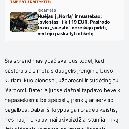
TAIP PAT SKAITYKITE:
ĮDOMYBĖS
Nuėjau į „Norfą” ir nustebau:
„sviestas” tik 1,19 EUR. Pasirodo
tokio „sviesto” nereikėjo pirkti,
vertėjo paskaityti etiketę
Šis sprendimas ypač svarbus todėl, kad
pastaraisiais metais daugelis įrenginių buvo
kuriami kuo plonesni, uždaresni ir sudėtingiau
išardomi. Baterija juose dažnai tapdavo beveik
nepasiekiama be specialių įrankių ar serviso
pagalbos. Dabar ši kryptis gali pradėti keistis,
nes nauji reikalavimai akivaizdžiai stumia rinką