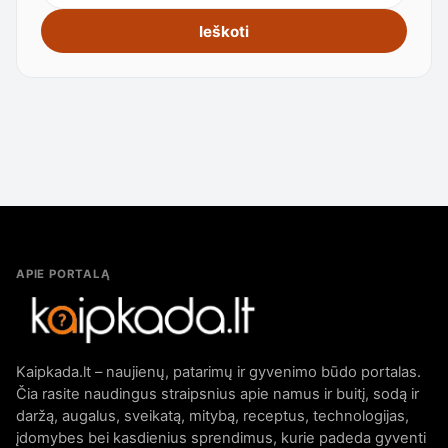
Ieškoti
APIE PORTALĄ
Kaipkada.lt – naujienų, patarimų ir gyvenimo būdo portalas.
Čia rasite naudingus straipsnius apie namus ir buitį, sodą ir
daržą, augalus, sveikatą, mitybą, receptus, technologijas,
įdomybes bei kasdienius sprendimus, kurie padeda gyventi