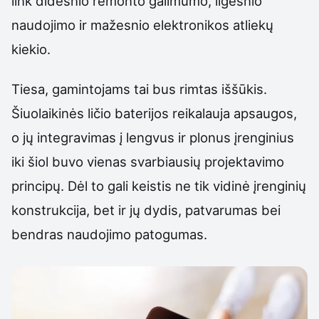
link didesnio remonto galimumo, ilgesnio
naudojimo ir mažesnio elektronikos atliekų
kiekio.
Tiesa, gamintojams tai bus rimtas iššūkis.
Šiuolaikinės ličio baterijos reikalauja apsaugos,
o jų integravimas į lengvus ir plonus įrenginius
iki šiol buvo vienas svarbiausių projektavimo
principų. Dėl to gali keistis ne tik vidinė įrenginių
konstrukcija, bet ir jų dydis, patvarumas bei
bendras naudojimo patogumas.