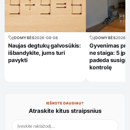
ĮDOMYBĖS
2026-08-08
ĮDOMYBĖS
2026-0
Naujas degtukų galvosūkis:
Gyvenimas prad
išbandykite, jums turi
ne staiga: 5 įpr
pavykti
padeda susigrą
kontrolę
IEŠKOTE DAUGIAU?
Atraskite kitus straipsnius
Ieškoti straipsnių