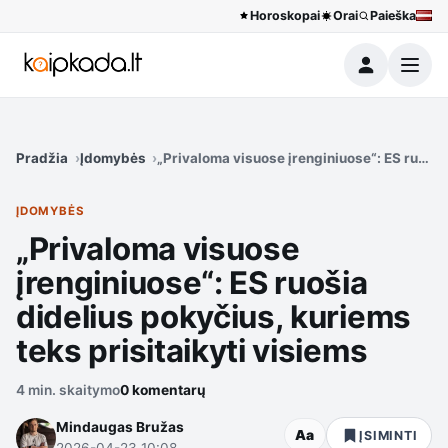
Horoskopai
Orai
Paieška
Meniu
Pradžia
Įdomybės
„Privaloma visuose įrenginiuose“: ES ruošia
ĮDOMYBĖS
„Privaloma visuose
įrenginiuose“: ES ruošia
didelius pokyčius, kuriems
teks prisitaikyti visiems
4 min. skaitymo
0 komentarų
Mindaugas Bružas
Aa
ĮSIMINTI
2026-04-23 10:08