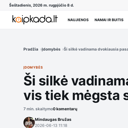
Šeštadienis, 2026 m. rugpjūčio 8 d.
NAUJIENOS
NAMAI IR BUITIS
Pradžia
Įdomybės
Ši silkė vadinama dvokiausia pas
ĮDOMYBĖS
Ši silkė vadinam
vis tiek mėgsta
7 min. skaitymo
0 komentarų
Mindaugas Bružas
2026-06-13 11:18