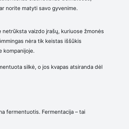
dar norite matyti savo gyvenime.
te netrūksta vaizdo įrašų, kuriuose žmonės
römmingas nėra tik keistas iššūkis
je kompanijoje.
mentuota silkė, o jos kvapas atsiranda dėl
ma fermentuotis. Fermentacija – tai