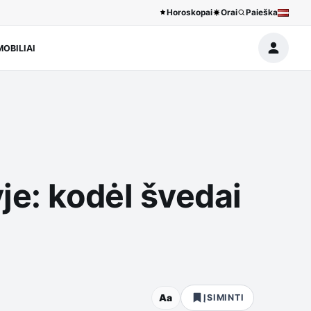
Horoskopai
Orai
Paieška
OBILIAI
je: kodėl švedai
Aa
ĮSIMINTI