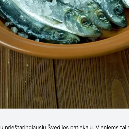
 prieštaringiausių Švedijos patiekalų. Vieniems tai 