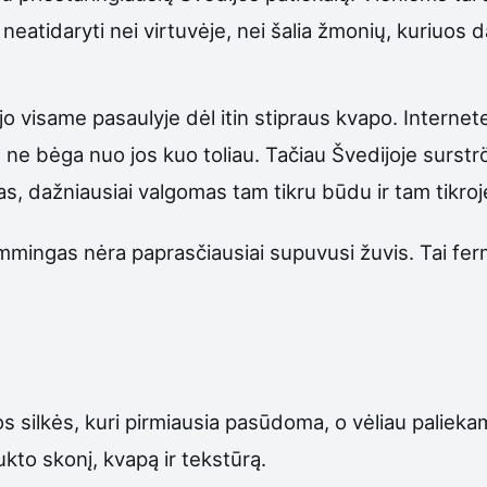
neatidaryti nei virtuvėje, nei šalia žmonių, kuriuos 
jo visame pasaulyje dėl itin stipraus kvapo. Interne
s ne bėga nuo jos kuo toliau. Tačiau Švedijoje surst
stas, dažniausiai valgomas tam tikru būdu ir tam tikro
mmingas nėra paprasčiausiai supuvusi žuvis. Tai fer
 silkės, kuri pirmiausia pasūdoma, o vėliau palieka
kto skonį, kvapą ir tekstūrą.