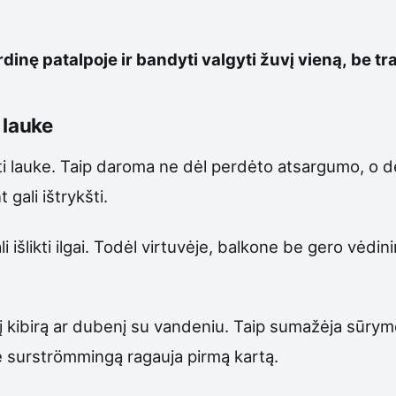
dinę patalpoje ir bandyti valgyti žuvį vieną, be tr
 lauke
 lauke. Taip daroma ne dėl perdėto atsargumo, o dėl 
gali ištrykšti.
gali išlikti ilgai. Todėl virtuvėje, balkone be gero vė
 į kibirą ar dubenį su vandeniu. Taip sumažėja sūrym
rie surströmmingą ragauja pirmą kartą.