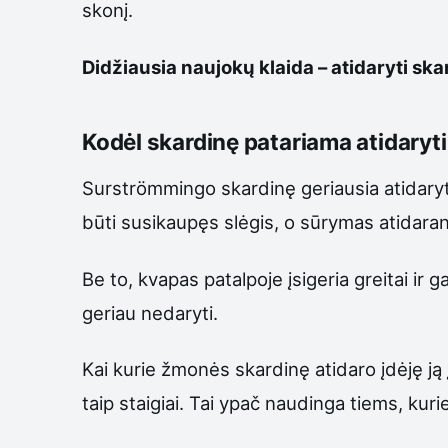
skonį.
Didžiausia naujokų klaida – atidaryti skar
Kodėl skardinę patariama atidaryti
Surströmmingo skardinę geriausia atidaryti
būti susikaupęs slėgis, o sūrymas atidarant 
Be to, kvapas patalpoje įsigeria greitai ir 
geriau nedaryti.
Kai kurie žmonės skardinę atidaro įdėję ją
taip staigiai. Tai ypač naudinga tiems, ku