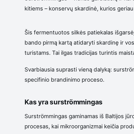
kitiems – konservų skardinė, kurios geriau 
Šis fermentuotos silkės patiekalas išgarsė
bando pirmą kartą atidaryti skardinę ir vo
turistams. Tai ilgas tradicijas turintis mai
Svarbiausia suprasti vieną dalyką: surströ
specifinio brandinimo proceso.
Kas yra surströmmingas
Surströmmingas gaminamas iš Baltijos jūros
procesas, kai mikroorganizmai keičia produ