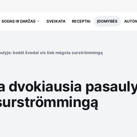
SODAS IR DARŽAS
SVEIKATA
RECEPTAI
ĮDOMYBĖS
AUTOM
aulyje: kodėl švedai vis tiek mėgsta surströmmingą
a dvokiausia pasauly
 surströmmingą