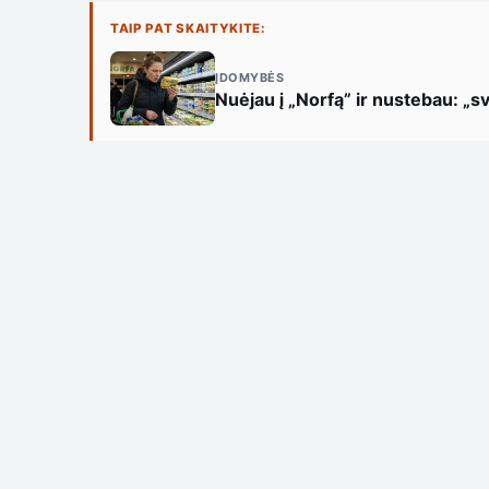
TAIP PAT SKAITYKITE:
ĮDOMYBĖS
Nuėjau į „Norfą” ir nustebau: „sv