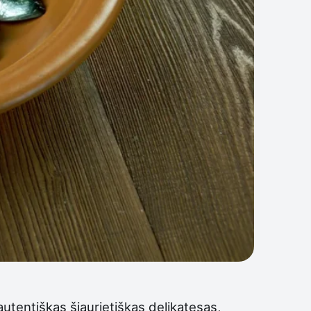
autentiškas šiaurietiškas delikatesas,