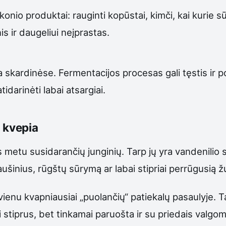
konio produktai: rauginti kopūstai, kimči, kai kurie s
 ir daugeliui neįprastas.
 skardinėse. Fermentacijos procesas gali tęstis ir p
tidarinėti labai atsargiai.
i kvepia
 metu susidarančių junginių. Tarp jų yra vandenilio s
ušinius, rūgštų sūrymą ar labai stipriai perrūgusią žu
enu kvapniausiai „puolančių“ patiekalų pasaulyje. Ta
ai stiprus, bet tinkamai paruošta ir su priedais valg