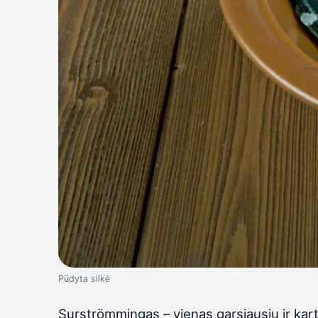
Pūdyta silkė
Surströmmingas – vienas garsiausių ir kartu