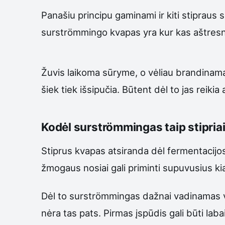
Panašiu principu gaminami ir kiti stipraus s
surströmmingo kvapas yra kur kas aštresnis
Žuvis laikoma sūryme, o vėliau brandinama
šiek tiek išsipučia. Būtent dėl to jas reikia a
Kodėl surströmmingas taip stipria
Stiprus kvapas atsiranda dėl fermentacijos
žmogaus nosiai gali priminti supuvusius kia
Dėl to surströmmingas dažnai vadinamas vi
nėra tas pats. Pirmas įspūdis gali būti lab