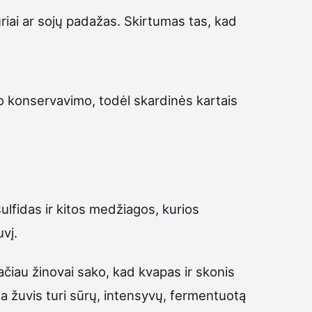
ūriai ar sojų padažas. Skirtumas tas, kad
o konservavimo, todėl skardinės kartais
ulfidas ir kitos medžiagos, kurios
vį.
čiau žinovai sako, kad kvapas ir skonis
oma žuvis turi sūrų, intensyvų, fermentuotą