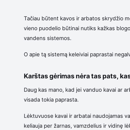
Tačiau būtent kavos ir arbatos skrydžio me
vieno puodelio būtinai nutiks kažkas blogo.
vandens sistemos.
O apie tą sistemą keleiviai paprastai negal
Karštas gėrimas nėra tas pats, k
Daug kas mano, kad jei vanduo kavai ar arba
visada tokia paprasta.
Lėktuvuose kavai ir arbatai naudojamas va
keliauja per žarnas, vamzdelius ir vidinę lė