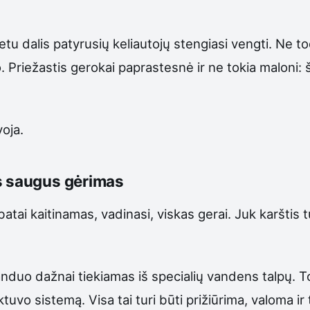
tu dalis patyrusių keliautojų stengiasi vengti. Ne t
 Priežastis gerokai paprastesnė ir ne tokia maloni: š
voja.
as saugus gėrimas
tai kaitinamas, vadinasi, viskas gerai. Juk karštis t
nduo dažnai tiekiamas iš specialių vandens talpų. 
ktuvo sistemą. Visa tai turi būti prižiūrima, valoma ir