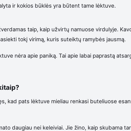
lyta ir kokios būklės yra būtent tame lėktuve.
užverdamas taip, kaip užvirtų namuose virdulyje. Kav
 pasiekti tokį virimą, kuris suteiktų ramybės jausmą.
ktuve nėra apie paniką. Tai apie labai paprastą atsar
kitaip?
, kad pats lėktuve mieliau renkasi buteliuose esant
o daugiau nei keleiviai. Jie žino, kaip skubama tarp 