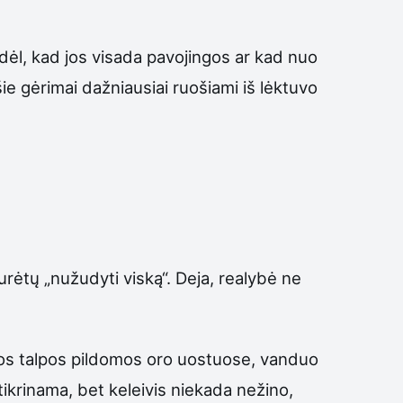
odėl, kad jos visada pavojingos ar kad nuo
ie gėrimai dažniausiai ruošiami iš lėktuvo
urėtų „nužudyti viską“. Deja, realybė ne
Tos talpos pildomos oro uostuose, vanduo
 tikrinama, bet keleivis niekada nežino,