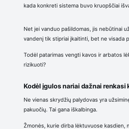
kada konkreti sistema buvo kruopščiai išva
Net jei vanduo pašildomas, jis nebūtinai 
vandenį tik stipriai įkaitinti, bet ne visada
Todėl patarimas vengti kavos ir arbatos lė
rizikuoti?
Kodėl įgulos nariai dažnai renkasi 
Ne vienas skrydžių palydovas yra užsiminęs
pakuočių. Tai gana iškalbinga.
Žmonės, kurie dirba lėktuvuose kasdien, mat