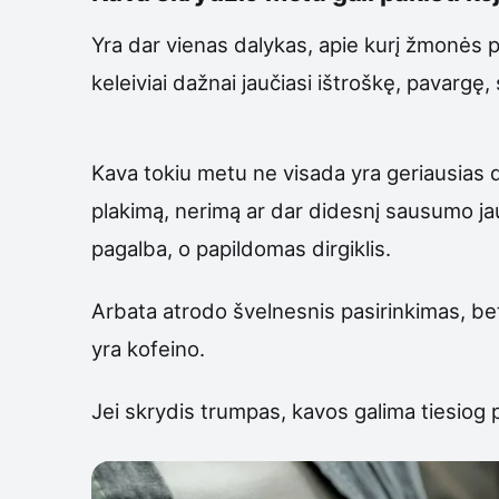
Yra dar vienas dalykas, apie kurį žmonės 
keleiviai dažnai jaučiasi ištroškę, pavargę,
Kava tokiu metu ne visada yra geriausias d
plakimą, nerimą ar dar didesnį sausumo jau
pagalba, o papildomas dirgiklis.
Arbata atrodo švelnesnis pasirinkimas, bet j
yra kofeino.
Jei skrydis trumpas, kavos galima tiesiog pa