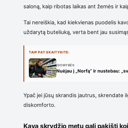
saloną, kaip ribotas laikas ant žemės ir kaip
Tai nereiškia, kad kiekvienas puodelis kavo
uždarytą buteliuką, verta bent jau susimąs
TAIP PAT SKAITYKITE:
ĮDOMYBĖS
Nuėjau į „Norfą” ir nustebau: „sv
Ypač jei jūsų skrandis jautrus, skrendate i
diskomforto.
Kava skrydžio metu gali pakišti koją