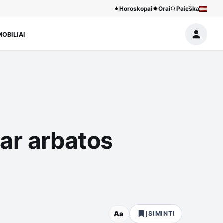
Horoskopai
Orai
Paieška
OBILIAI
 ar arbatos
Aa
ĮSIMINTI