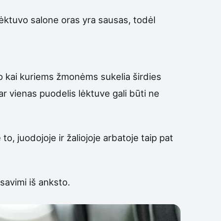
ėktuvo salone oras yra sausas, todėl
 o kai kuriems žmonėms sukelia širdies
r vienas puodelis lėktuve gali būti ne
o, juodojoje ir žaliojoje arbatoje taip pat
 savimi iš anksto.