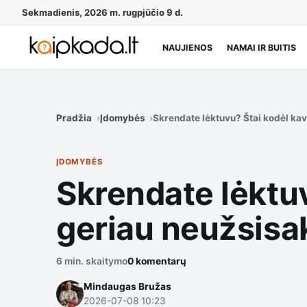
Sekmadienis, 2026 m. rugpjūčio 9 d.
NAUJIENOS
NAMAI IR BUITIS
Pradžia
Įdomybės
Skrendate lėktuvu? Štai kodėl kav
ĮDOMYBĖS
Skrendate lėktuv
geriau neužsisa
6 min. skaitymo
0 komentarų
Mindaugas Bružas
2026-07-08 10:23