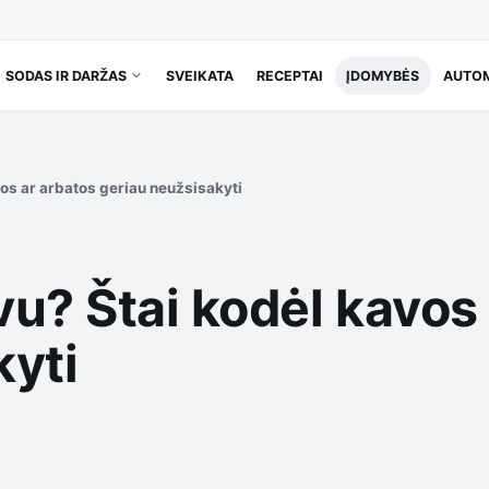
SODAS IR DARŽAS
SVEIKATA
RECEPTAI
ĮDOMYBĖS
AUTOM
os ar arbatos geriau neužsisakyti
u? Štai kodėl kavos
kyti