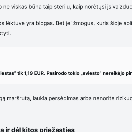
 ne viskas būna taip sterilu, kaip norėtųsi įsivaizduoti
s lėktuve yra blogas. Bet jei žmogus, kuris šioje apl
tyti.
iestas” tik 1,19 EUR. Pasirodo tokio „sviesto” nereikėjo pirk
lgą maršrutą, laukia persėdimas arba nenorite rizikuo
 ir dėl kitos priežasties