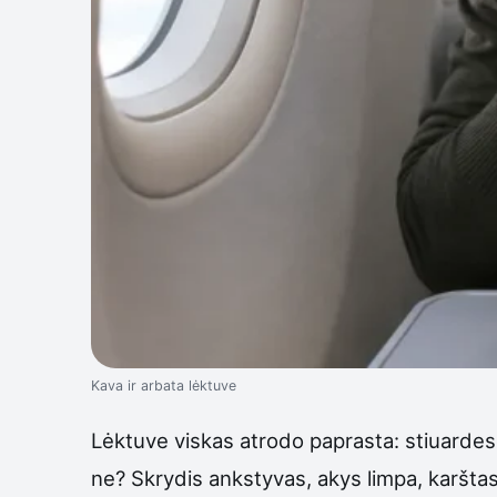
Kava ir arbata lėktuve
Lėktuve viskas atrodo paprasta: stiuardesė
ne? Skrydis ankstyvas, akys limpa, karšta