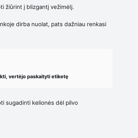
 žiūrint į blizgantį vežimėlį.
inkoje dirba nuolat, pats dažniau renkasi
ti, vertėjo paskaityti etiketę
ti sugadinti kelionės dėl pilvo