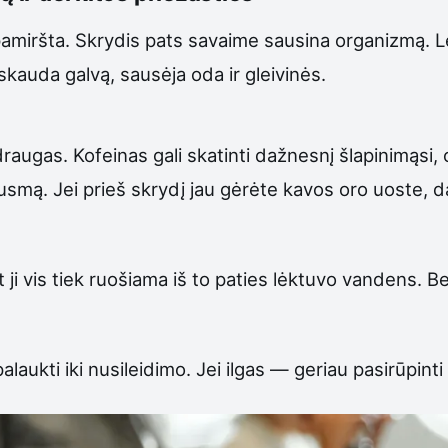
pamiršta. Skrydis pats savaime sausina organizmą. L
 skauda galvą, sausėja oda ir gleivinės.
raugas. Kofeinas gali skatinti dažnesnį šlapinimąsi,
smą. Jei prieš skrydį jau gėrėte kavos oro uoste, da
i vis tiek ruošiama iš to paties lėktuvo vandens. Be t
laukti iki nusileidimo. Jei ilgas — geriau pasirūpinti