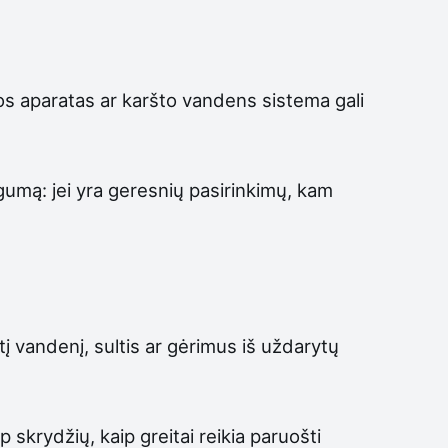
os aparatas ar karšto vandens sistema gali
gumą: jei yra geresnių pasirinkimų, kam
į vandenį, sultis ar gėrimus iš uždarytų
skrydžių, kaip greitai reikia paruošti