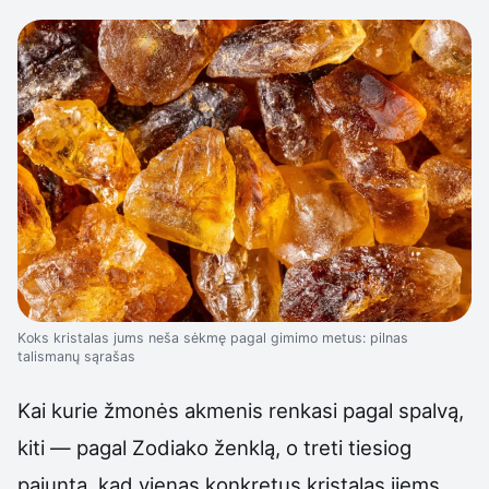
Koks kristalas jums neša sėkmę pagal gimimo metus: pilnas
talismanų sąrašas
Kai kurie žmonės akmenis renkasi pagal spalvą,
kiti — pagal Zodiako ženklą, o treti tiesiog
pajunta, kad vienas konkretus kristalas jiems