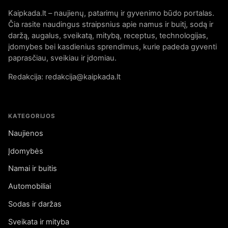
Kaipkada.lt – naujienų, patarimų ir gyvenimo būdo portalas.
Čia rasite naudingus straipsnius apie namus ir buitį, sodą ir
daržą, augalus, sveikatą, mitybą, receptus, technologijas,
įdomybes bei kasdienius sprendimus, kurie padeda gyventi
paprasčiau, sveikiau ir įdomiau.
Redakcija: redakcija@kaipkada.lt
KATEGORIJOS
Naujienos
Įdomybės
Namai ir buitis
Automobiliai
Sodas ir daržas
Sveikata ir mityba