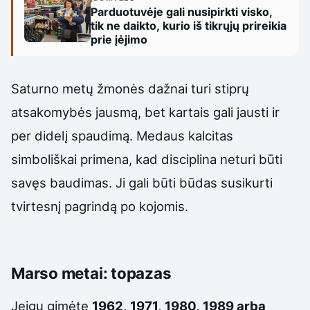
Parduotuvėje gali nusipirkti visko,
tik ne daikto, kurio iš tikrųjų prireikia
prie įėjimo
Saturno metų žmonės dažnai turi stiprų
atsakomybės jausmą, bet kartais gali jausti ir
per didelį spaudimą. Medaus kalcitas
simboliškai primena, kad disciplina neturi būti
savęs baudimas. Ji gali būti būdas susikurti
tvirtesnį pagrindą po kojomis.
Marso metai: topazas
Jeigu gimėte
1962, 1971, 1980, 1989 arba