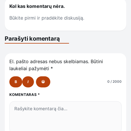
Kol kas komentarų nėra.
Būkite pirmi ir pradėkite diskusiją.
Parašyti komentarą
El. pašto adresas nebus skelbiamas.
Būtini
laukeliai pažymėti
*
B
I
😀
0 / 2000
KOMENTARAS
*