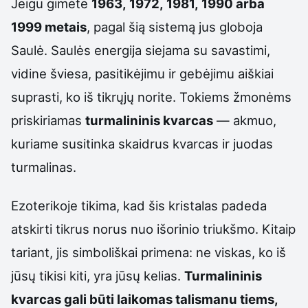
Jeigu gimėte
1963, 1972, 1981, 1990 arba
1999 metais
, pagal šią sistemą jus globoja
Saulė. Saulės energija siejama su savastimi,
vidine šviesa, pasitikėjimu ir gebėjimu aiškiai
suprasti, ko iš tikrųjų norite. Tokiems žmonėms
priskiriamas
turmalininis kvarcas
— akmuo,
kuriame susitinka skaidrus kvarcas ir juodas
turmalinas.
Ezoterikoje tikima, kad šis kristalas padeda
atskirti tikrus norus nuo išorinio triukšmo. Kitaip
tariant, jis simboliškai primena: ne viskas, ko iš
jūsų tikisi kiti, yra jūsų kelias.
Turmalininis
kvarcas gali būti laikomas talismanu tiems,