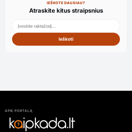
IEŠKOTE DAUGIAU?
Atraskite kitus straipsnius
Ieškoti straipsnių
Ieškoti
APIE PORTALĄ