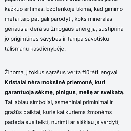
kažkuo artimas. Ezoterikoje tikima, kad gimimo
metai taip pat gali parodyti, koks mineralas
geriausiai dera su žmogaus energija, sustiprina
jo prigimtines savybes ir tampa savotišku
talismanu kasdienybėje.
Žinoma, į tokius sąrašus verta žiūrėti lengvai.
Kristalai nėra mokslinė priemonė, kuri
garantuoja sėkmę, pinigus, meilę ar sveikatą.
Tai labiau simboliai, asmeniniai priminimai ir
gražūs daiktai, kurie kai kuriems žmonėms
padeda susitelkti, nurimti ar aiškiau įsivardyti,