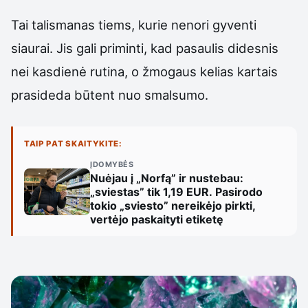
Tai talismanas tiems, kurie nenori gyventi
siaurai. Jis gali priminti, kad pasaulis didesnis
nei kasdienė rutina, o žmogaus kelias kartais
prasideda būtent nuo smalsumo.
TAIP PAT SKAITYKITE:
ĮDOMYBĖS
Nuėjau į „Norfą” ir nustebau:
„sviestas” tik 1,19 EUR. Pasirodo
tokio „sviesto” nereikėjo pirkti,
vertėjo paskaityti etiketę