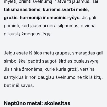
mylėti, priimti švelnumą ir atverti jausmus.
Tai
talismanas tiems, kuriems svarbi meilė,
grožis, harmonija ir emocinis ryšys.
Jis gali
priminti, kad jausmai nėra silpnumas, o viena
giliausių žmogaus jėgų.
Jeigu esate iš šios metų grupės, smaragdas gali
simboliškai padėti saugoti širdies pusiausvyrą.
Jis tinka žmonėms, kurie kuria grožį, vertina
santykius ir nori daugiau švelnumo ne tik iš kitų,
bet ir iš savęs.
Neptūno metai: skolesitas