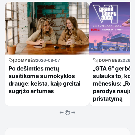
ĮDOMYBĖS
2026-08-07
ĮDOMYBĖS
2026-0
Po dešimties metų
„GTA 6“ gerbėja
susitikome su mokyklos
sulauks to, ko 
drauge: keista, kaip greitai
mėnesius: „Roc
sugrįžo artumas
parodys naują 
pristatymą
←
→