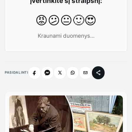
Įvertinkite šį straipsnį:
😡
😕
😐
🙂
😍
Kraunami duomenys...
PASIDALINTI