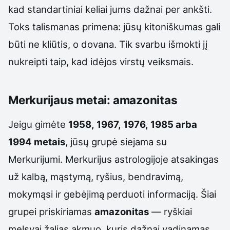
kad standartiniai keliai jums dažnai per ankšti.
Toks talismanas primena: jūsų kitoniškumas gali
būti ne kliūtis, o dovana. Tik svarbu išmokti jį
nukreipti taip, kad idėjos virstų veiksmais.
Merkurijaus metai: amazonitas
Jeigu gimėte
1958, 1967, 1976, 1985 arba
1994 metais
, jūsų grupė siejama su
Merkurijumi. Merkurijus astrologijoje atsakingas
už kalbą, mąstymą, ryšius, bendravimą,
mokymąsi ir gebėjimą perduoti informaciją. Šiai
grupei priskiriamas
amazonitas
— ryškiai
melsvai žalias akmuo, kuris dažnai vadinamas