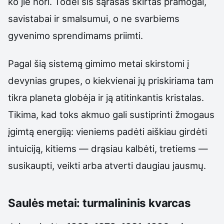
ko jie nori. Todėl šis sąrašas skirtas pramogai,
savistabai ir smalsumui, o ne svarbiems
gyvenimo sprendimams priimti.
Pagal šią sistemą gimimo metai skirstomi į
devynias grupes, o kiekvienai jų priskiriama tam
tikra planeta globėja ir ją atitinkantis kristalas.
Tikima, kad toks akmuo gali sustiprinti žmogaus
įgimtą energiją: vieniems padėti aiškiau girdėti
intuiciją, kitiems — drąsiau kalbėti, tretiems —
susikaupti, veikti arba atverti daugiau jausmų.
Saulės metai: turmalininis kvarcas