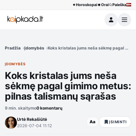
Horoskopai
Orai
Paieška
Meniu
Pradžia
Įdomybės
Koks kristalas jums neša sėkmę pagal gimi
ĮDOMYBĖS
Koks kristalas jums neša
sėkmę pagal gimimo metus:
pilnas talismanų sąrašas
9 min. skaitymo
0 komentarų
Urtė Rekašiūtė
Aa
ĮSIMINTI
2026-07-04 11:12