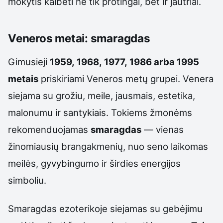
mokytis kalbėti ne tik protingai, bet ir jautriai.
Veneros metai: smaragdas
Gimusieji
1959, 1968, 1977, 1986 arba 1995
metais
priskiriami Veneros metų grupei. Venera
siejama su grožiu, meile, jausmais, estetika,
malonumu ir santykiais. Tokiems žmonėms
rekomenduojamas
smaragdas
— vienas
žinomiausių brangakmenių, nuo seno laikomas
meilės, gyvybingumo ir širdies energijos
simboliu.
Smaragdas ezoterikoje siejamas su gebėjimu