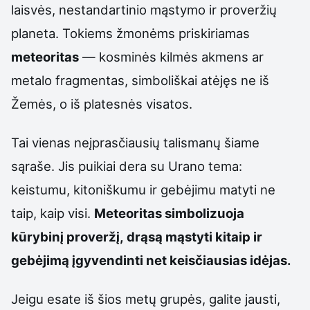
laisvės, nestandartinio mąstymo ir proveržių
planeta. Tokiems žmonėms priskiriamas
meteoritas
— kosminės kilmės akmens ar
metalo fragmentas, simboliškai atėjęs ne iš
Žemės, o iš platesnės visatos.
Tai vienas neįprasčiausių talismanų šiame
sąraše. Jis puikiai dera su Urano tema:
keistumu, kitoniškumu ir gebėjimu matyti ne
taip, kaip visi.
Meteoritas simbolizuoja
kūrybinį proveržį, drąsą mąstyti kitaip ir
gebėjimą įgyvendinti net keisčiausias idėjas.
Jeigu esate iš šios metų grupės, galite jausti,