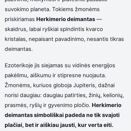
suvokimo planeta. Tokiems žmonėms
priskiriamas
Herkimerio deimantas
—
skaidrus, labai ryškiai spindintis kvarco
kristalas, nepaisant pavadinimo, nesantis tikras
deimantas.
Ezoterikoje jis siejamas su vidinės energijos
pakėlimu, aiškumu ir stipresne nuojauta.
Žmonėms, kuriuos globoja Jupiteris, dažnai
norisi daugiau: daugiau patirties, žinių, kelionių,
prasmės, ryšių ir gyvenimo pločio.
Herkimerio
deimantas simboliškai padeda ne tik svajoti
plačiai, bet ir aiškiau jausti, kur verta eiti.