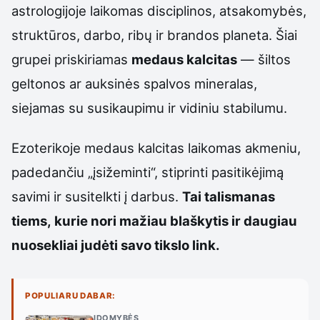
astrologijoje laikomas disciplinos, atsakomybės,
struktūros, darbo, ribų ir brandos planeta. Šiai
grupei priskiriamas
medaus kalcitas
— šiltos
geltonos ar auksinės spalvos mineralas,
siejamas su susikaupimu ir vidiniu stabilumu.
Ezoterikoje medaus kalcitas laikomas akmeniu,
padedančiu „įsižeminti“, stiprinti pasitikėjimą
savimi ir susitelkti į darbus.
Tai talismanas
tiems, kurie nori mažiau blaškytis ir daugiau
nuosekliai judėti savo tikslo link.
POPULIARU DABAR:
ĮDOMYBĖS