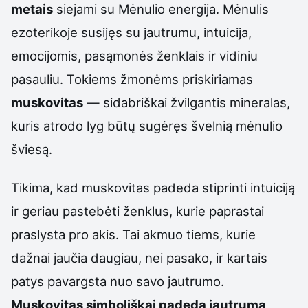
metais
siejami su Mėnulio energija. Mėnulis
ezoterikoje susijęs su jautrumu, intuicija,
emocijomis, pasąmonės ženklais ir vidiniu
pasauliu. Tokiems žmonėms priskiriamas
muskovitas
— sidabriškai žvilgantis mineralas,
kuris atrodo lyg būtų sugėręs švelnią mėnulio
šviesą.
Tikima, kad muskovitas padeda stiprinti intuiciją
ir geriau pastebėti ženklus, kurie paprastai
praslysta pro akis. Tai akmuo tiems, kurie
dažnai jaučia daugiau, nei pasako, ir kartais
patys pavargsta nuo savo jautrumo.
Muskovitas simboliškai padeda jautrumą