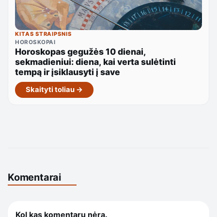
KITAS STRAIPSNIS
HOROSKOPAI
Horoskopas gegužės 10 dienai,
sekmadieniui: diena, kai verta sulėtinti
tempą ir įsiklausyti į save
Skaityti toliau →
Komentarai
Kol kas komentarų nėra.