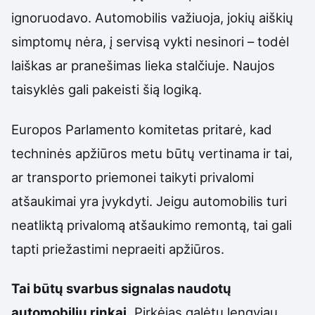
ignoruodavo. Automobilis važiuoja, jokių aiškių
simptomų nėra, į servisą vykti nesinori – todėl
laiškas ar pranešimas lieka stalčiuje. Naujos
taisyklės gali pakeisti šią logiką.
Europos Parlamento komitetas pritarė, kad
techninės apžiūros metu būtų vertinama ir tai,
ar transporto priemonei taikyti privalomi
atšaukimai yra įvykdyti. Jeigu automobilis turi
neatliktą privalomą atšaukimo remontą, tai gali
tapti priežastimi nepraeiti apžiūros.
Tai būtų svarbus signalas naudotų
automobilių rinkai.
Pirkėjas galėtų lengviau