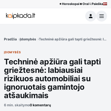
Horoskopai
Orai
Paieška
Meniu
Pradžia
Įdomybės
Techninė apžiūra gali tapti griežtesnė: labi
ĮDOMYBĖS
Techninė apžiūra gali tapti
griežtesnė: labiausiai
rizikuos automobiliai su
ignoruotais gamintojo
atšaukimais
6 min. skaitymo
0 komentarų