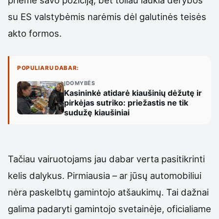
priėmė savo poziciją, bet toliau laukia derybos
su ES valstybėmis narėmis dėl galutinės teisės
akto formos.
POPULIARU DABAR:
ĮDOMYBĖS
Kasininkė atidarė kiaušinių dėžutę ir
pirkėjas sutriko: priežastis ne tik
sudužę kiaušiniai
Tačiau vairuotojams jau dabar verta pasitikrinti
kelis dalykus. Pirmiausia – ar jūsų automobiliui
nėra paskelbtų gamintojo atšaukimų. Tai dažnai
galima padaryti gamintojo svetainėje, oficialiame