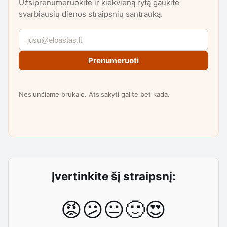
Užsiprenumeruokite ir kiekvieną rytą gaukite
svarbiausių dienos straipsnių santrauką.
Prenumeruoti
Nesiunčiame brukalo. Atsisakyti galite bet kada.
Įvertinkite šį straipsnį:
😡
😕
😐
🙂
😍