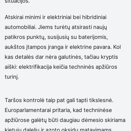
situacijos.
Atskirai minimi ir elektriniai bei hibridiniai
automobiliai. Jiems turėtų atsirasti naujų
patikros punktų, susijusių su baterijomis,
aukštos įtampos įranga ir elektrine pavara. Kol
kas detalės dar nėra galutinės, tačiau kryptis
aiški: elektrifikacija keičia techninės apžiūros
turinį.
Taršos kontrolė taip pat gali tapti tikslesnė.
Europarlamentarai pritaria, kad techninėse
apžiūrose galėtų būti daugiau dėmesio skiriama
kietųjų dalelių ir azoto oksidų matavimams,