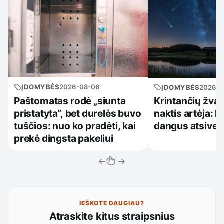
ĮDOMYBĖS
2026-08-06
ĮDOMYBĖS
2026-0
Paštomatas rodė „siunta
Krintančių žva
pristatyta“, bet durelės buvo
naktis artėja: k
tuščios: nuo ko pradėti, kai
dangus atsiveri
prekė dingsta pakeliui
←
→
IEŠKOTE DAUGIAU?
Atraskite kitus straipsnius