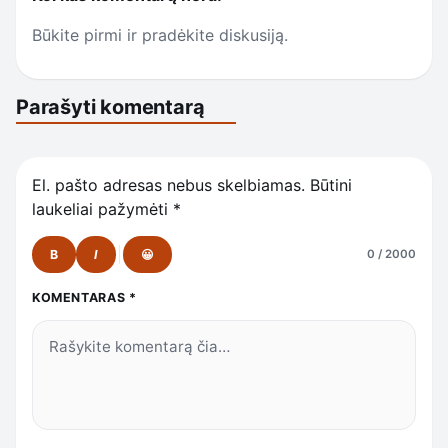
Būkite pirmi ir pradėkite diskusiją.
Parašyti komentarą
El. pašto adresas nebus skelbiamas.
Būtini
laukeliai pažymėti
*
B
I
😀
0 / 2000
KOMENTARAS
*