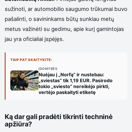
sužinoti, ar automobilio saugumo trūkumai buvo
pašalinti, o savininkams būtų sunkiau metų
metus važinėti su gedimu, apie kurį gamintojas
jau yra oficialiai įspėjęs.
TAIP PAT SKAITYKITE:
ĮDOMYBĖS
Nuėjau į „Norfą” ir nustebau:
„sviestas” tik 1,19 EUR. Pasirodo
tokio „sviesto” nereikėjo pirkti,
vertėjo paskaityti etiketę
Ką dar gali pradėti tikrinti techninė
apžiūra?