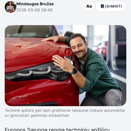
Mindaugas Bružas
Aa
ĮSIMINTI
2026-05-09 08:46
Techninė apžiūra gali tapti griežtesnė: labiausiai rizikuos automobiliai
su ignoruotais gamintojo atšaukimais
Europos Sąjunga rengia techninių apžiūrų