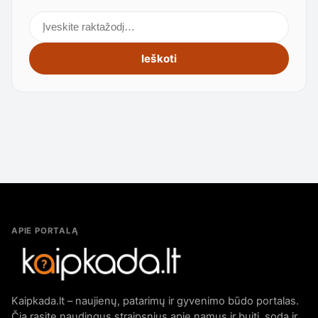
Ieškoti straipsnių
Ieškoti
APIE PORTALĄ
Kaipkada.lt – naujienų, patarimų ir gyvenimo būdo portalas.
Čia rasite naudingus straipsnius apie namus ir buitį, sodą ir