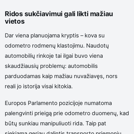
Ridos sukčiavimui gali likti mažiau
vietos
Dar viena planuojama kryptis – kova su
odometro rodmenų klastojimu. Naudotų
automobilių rinkoje tai ilgai buvo viena
skaudžiausių problemų: automobilis
parduodamas kaip mažiau nuvažiavęs, nors
reali jo istorija visai kitokia.
Europos Parlamento pozicijoje numatoma
palengvinti prieigą prie odometro duomenų, kad
būtų sunkiau manipuliuoti rida. Taip pat
siekiama geriau dalintis transporto priemonių