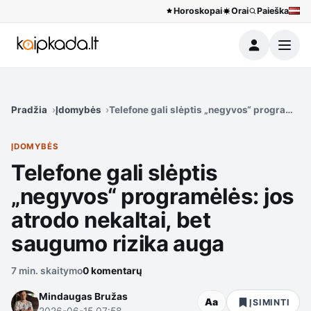
Horoskopai
Orai
Paieška
Meniu
Pradžia
Įdomybės
Telefone gali slėptis „negyvos“ programėlės
ĮDOMYBĖS
Telefone gali slėptis
„negyvos“ programėlės: jos
atrodo nekaltai, bet
saugumo rizika auga
7 min. skaitymo
0 komentarų
Mindaugas Bružas
Aa
ĮSIMINTI
2026-06-15 07:58