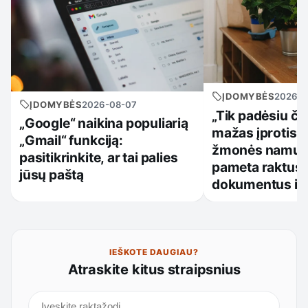
ĮDOMYBĖS
2026-0
ĮDOMYBĖS
2026-08-07
„Tik padėsiu či
„Google“ naikina populiarią
mažas įprotis, 
„Gmail“ funkciją:
žmonės namuos
pasitikrinkite, ar tai palies
pameta raktus,
jūsų paštą
dokumentus ir
IEŠKOTE DAUGIAU?
Atraskite kitus straipsnius
Ieškoti straipsnių