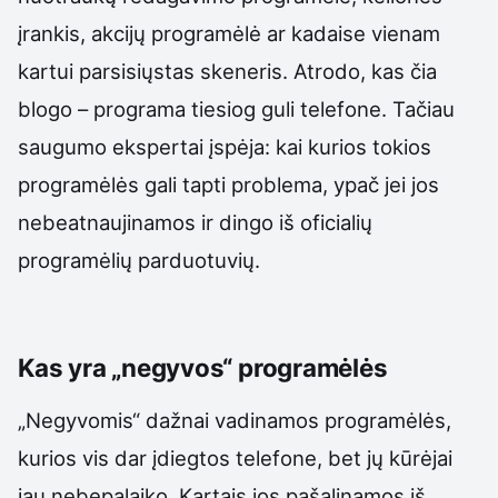
įrankis, akcijų programėlė ar kadaise vienam
kartui parsisiųstas skeneris. Atrodo, kas čia
blogo – programa tiesiog guli telefone. Tačiau
saugumo ekspertai įspėja: kai kurios tokios
programėlės gali tapti problema, ypač jei jos
nebeatnaujinamos ir dingo iš oficialių
programėlių parduotuvių.
Kas yra „negyvos“ programėlės
„Negyvomis“ dažnai vadinamos programėlės,
kurios vis dar įdiegtos telefone, bet jų kūrėjai
jau nebepalaiko. Kartais jos pašalinamos iš