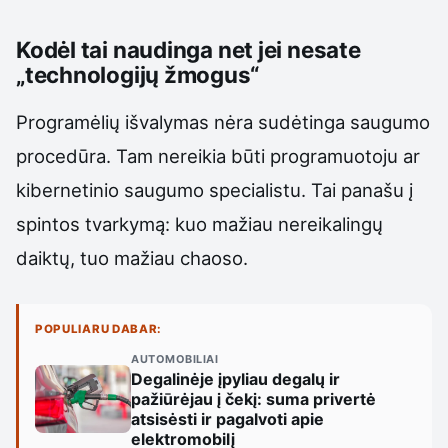
Kodėl tai naudinga net jei nesate
„technologijų žmogus“
Programėlių išvalymas nėra sudėtinga saugumo
procedūra. Tam nereikia būti programuotoju ar
kibernetinio saugumo specialistu. Tai panašu į
spintos tvarkymą: kuo mažiau nereikalingų
daiktų, tuo mažiau chaoso.
POPULIARU DABAR:
AUTOMOBILIAI
Degalinėje įpyliau degalų ir
pažiūrėjau į čekį: suma privertė
atsisėsti ir pagalvoti apie
elektromobilį