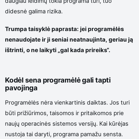
daugiau leidimų tokia programa turi, tuo
didesnė galima rizika.
Trumpa taisyklė paprasta: jei programėlės
nenaudojate ir ji seniai neatnaujinta, geriau ją
ištrinti, o ne laikyti „gal kada prireiks“.
Kodėl sena programėlė gali tapti
pavojinga
Programėlės nėra vienkartinis daiktas. Jos turi
būti prižiūrimos, taisomos ir pritaikomos prie
naujų operacinės sistemos versijų. Kai kūrėjas
nustoja tai daryti, programa pamažu sensta.