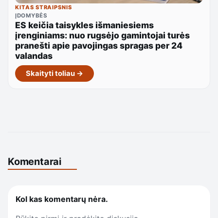
KITAS STRAIPSNIS
ĮDOMYBĖS
ES keičia taisykles išmaniesiems
įrenginiams: nuo rugsėjo gamintojai turės
pranešti apie pavojingas spragas per 24
valandas
Skaityti toliau →
Komentarai
Kol kas komentarų nėra.