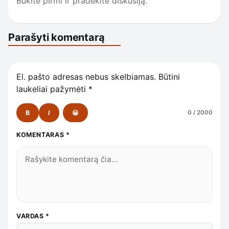
Būkite pirmi ir pradėkite diskusiją.
Parašyti komentarą
El. pašto adresas nebus skelbiamas.
Būtini
laukeliai pažymėti
*
B
I
😀
0 / 2000
KOMENTARAS
*
VARDAS
*