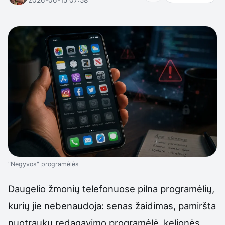
"Negyvos" programėlės
Daugelio žmonių telefonuose pilna programėlių,
kurių jie nebenaudoja: senas žaidimas, pamiršta
nuotraukų redagavimo programėlė, kelionės