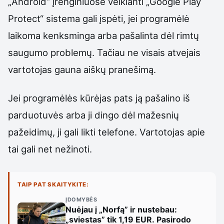
„Android“ įrenginiuose veikianti „Google Play
Protect“ sistema gali įspėti, jei programėlė
laikoma kenksminga arba pašalinta dėl rimtų
saugumo problemų. Tačiau ne visais atvejais
vartotojas gauna aiškų pranešimą.
Jei programėlės kūrėjas pats ją pašalino iš
parduotuvės arba ji dingo dėl mažesnių
pažeidimų, ji gali likti telefone. Vartotojas apie
tai gali net nežinoti.
TAIP PAT SKAITYKITE:
ĮDOMYBĖS
Nuėjau į „Norfą” ir nustebau:
„sviestas” tik 1,19 EUR. Pasirodo