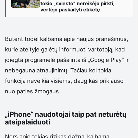
tokio „sviesto” nereikėjo pirkti,
vertėjo paskaityti etiketę
Būtent todėl kalbama apie naujus pranešimus,
kurie ateityje galėtų informuoti vartotoją, kad
įdiegta programėlė pašalinta iš „Google Play“ ir
nebegauna atnaujinimų. Tačiau kol tokia
funkcija neveikia visiems, daug kas priklauso
nuo paties žmogaus.
„iPhone“ naudotojai taip pat neturėtų
atsipalaiduoti
Nors apie tokias rizikas dažnai kalbama