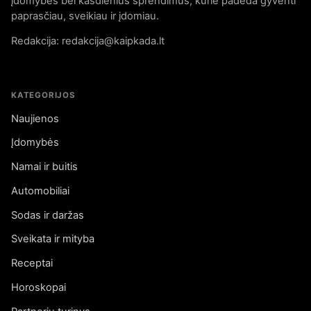
įdomybes bei kasdienius sprendimus, kurie padeda gyventi
paprasčiau, sveikiau ir įdomiau.
Redakcija: redakcija@kaipkada.lt
KATEGORIJOS
Naujienos
Įdomybės
Namai ir buitis
Automobiliai
Sodas ir daržas
Sveikata ir mityba
Receptai
Horoskopai