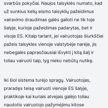
svarbūs pokyčiai. Naujos taisyklės numato, kad
už sunkius kelių eismo taisyklių pažeidimus
vairavimo draudimas galės galioti ne tik toje
šalyje, kurioje pažeidimas padarytas, bet ir
visoje ES. Kitaip tariant, jei vairuotojas šiurkščiai
pažeis taisykles vienoje valstybėje narėje, jis
nebegalės paprasčiausiai išvykti į kitą šalį ir
toliau vairuoti taip, lyg nieko nebūtų nutikę.
Iki šiol sistema turėjo spragų. Vairuotojas,
praradęs teisę vairuoti vienoje ES šalyje,
praktikoje kai kuriais atvejais galėjo toliau
naudotis vairuotojo pažymėjimu kitose