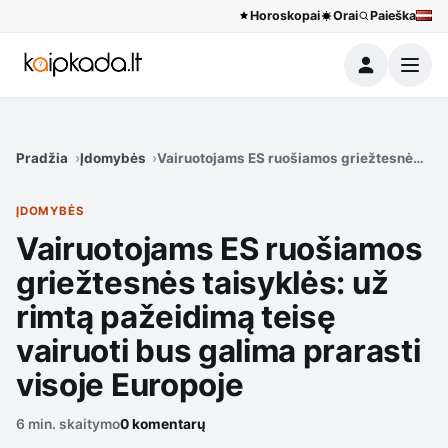
Horoskopai
Orai
Paieška
Meniu
Pradžia
Įdomybės
Vairuotojams ES ruošiamos griežtesnės taisy
ĮDOMYBĖS
Vairuotojams ES ruošiamos
griežtesnės taisyklės: už
rimtą pažeidimą teisę
vairuoti bus galima prarasti
visoje Europoje
6 min. skaitymo
0 komentarų