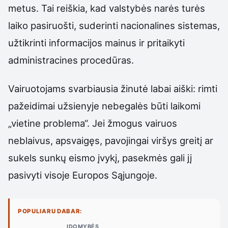
metus. Tai reiškia, kad valstybės narės turės
laiko pasiruošti, suderinti nacionalines sistemas,
užtikrinti informacijos mainus ir pritaikyti
administracines procedūras.
Vairuotojams svarbiausia žinutė labai aiški: rimti
pažeidimai užsienyje nebegalės būti laikomi
„vietine problema“. Jei žmogus vairuos
neblaivus, apsvaigęs, pavojingai viršys greitį ar
sukels sunkų eismo įvykį, pasekmės gali jį
pasivyti visoje Europos Sąjungoje.
POPULIARU DABAR:
ĮDOMYBĖS