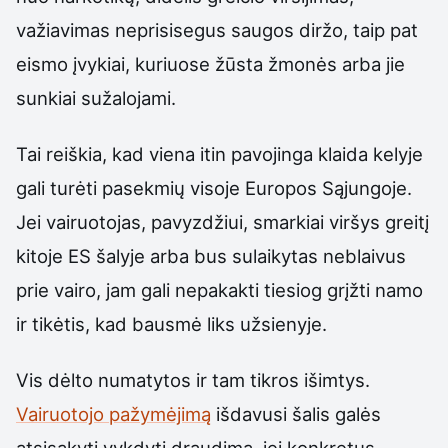
važiavimas neprisisegus saugos diržo, taip pat
eismo įvykiai, kuriuose žūsta žmonės arba jie
sunkiai sužalojami.
Tai reiškia, kad viena itin pavojinga klaida kelyje
gali turėti pasekmių visoje Europos Sąjungoje.
Jei vairuotojas, pavyzdžiui, smarkiai viršys greitį
kitoje ES šalyje arba bus sulaikytas neblaivus
prie vairo, jam gali nepakakti tiesiog grįžti namo
ir tikėtis, kad bausmė liks užsienyje.
Vis dėlto numatytos ir tam tikros išimtys.
Vairuotojo pažymėjimą
išdavusi šalis galės