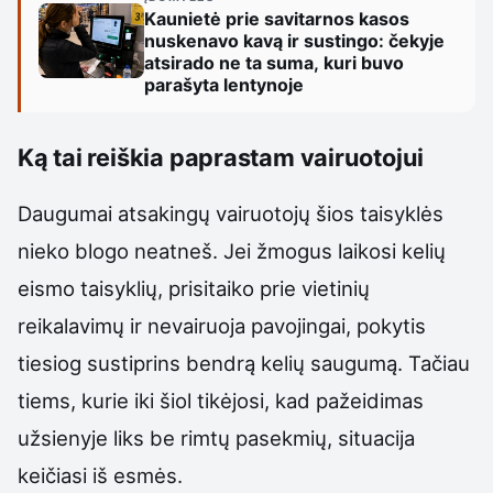
Kaunietė prie savitarnos kasos
nuskenavo kavą ir sustingo: čekyje
atsirado ne ta suma, kuri buvo
parašyta lentynoje
Ką tai reiškia paprastam vairuotojui
Daugumai atsakingų vairuotojų šios taisyklės
nieko blogo neatneš. Jei žmogus laikosi kelių
eismo taisyklių, prisitaiko prie vietinių
reikalavimų ir nevairuoja pavojingai, pokytis
tiesiog sustiprins bendrą kelių saugumą. Tačiau
tiems, kurie iki šiol tikėjosi, kad pažeidimas
užsienyje liks be rimtų pasekmių, situacija
keičiasi iš esmės.