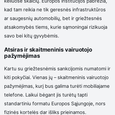
keliuose skaičių. Europos institucijos pabrėžia,
kad tam reikia ne tik geresnės infrastruktūros
ar saugesnių automobilių, bet ir griežtesnės
atsakomybės tiems, kurie sąmoningai rizikuoja
savo bei kitų gyvybėmis.
Atsiras ir skaitmeninis vairuotojo
pažymėjimas
Kartu su griežtesnėmis sankcijomis numatomi ir
kiti pokyčiai. Vienas jų – skaitmeninis vairuotojo
pažymėjimas, kurį bus galima turėti mobiliajame
telefone. Laikui bėgant jis turėtų tapti
standartiniu formatu Europos Sąjungoje, nors
fizinės kortelės dar išliks prieinamos.