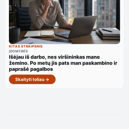
KITAS STRAIPSNIS
ĮDOMYBĖS
Išėjau iš darbo, nes viršininkas mane
žemino. Po metų jis pats man paskambino ir
paprašė pagalbos
Skaityti toliau →