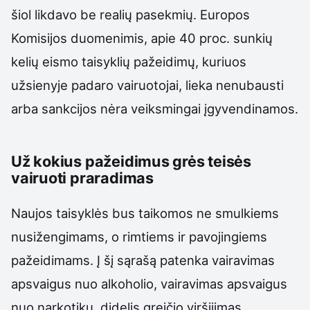
šiol likdavo be realių pasekmių. Europos
Komisijos duomenimis, apie 40 proc. sunkių
kelių eismo taisyklių pažeidimų, kuriuos
užsienyje padaro vairuotojai, lieka nenubausti
arba sankcijos nėra veiksmingai įgyvendinamos.
Už kokius pažeidimus grės teisės
vairuoti praradimas
Naujos taisyklės bus taikomos ne smulkiems
nusižengimams, o rimtiems ir pavojingiems
pažeidimams. Į šį sąrašą patenka vairavimas
apsvaigus nuo alkoholio, vairavimas apsvaigus
nuo narkotikų, didelis greičio viršijimas,