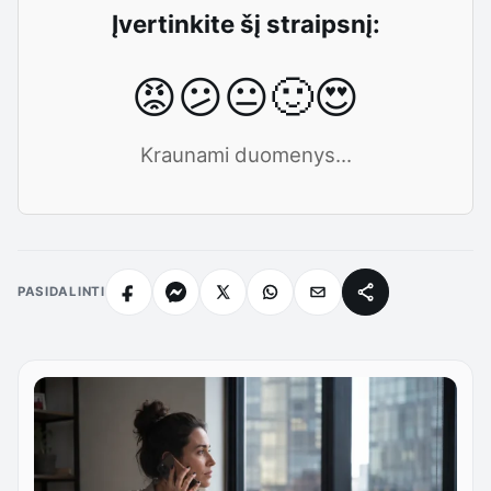
Įvertinkite šį straipsnį:
😡
😕
😐
🙂
😍
Kraunami duomenys...
PASIDALINTI