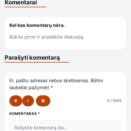
Komentarai
Kol kas komentarų nėra.
Būkite pirmi ir pradėkite diskusiją.
Parašyti komentarą
El. pašto adresas nebus skelbiamas.
Būtini
laukeliai pažymėti
*
B
I
😀
0 / 2000
KOMENTARAS
*