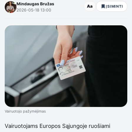
Mindaugas Bružas
Aa
ĮSIMINTI
2026-05-18 13:00
Vairuotojo pažymėjimas
Vairuotojams Europos Sąjungoje ruošiami