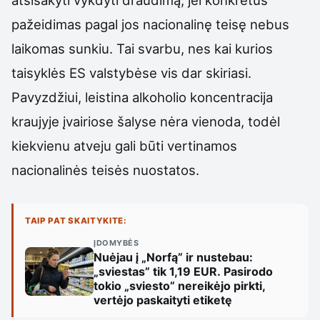
atsisakyti vykdyti draudimą, jei konkretus
pažeidimas pagal jos nacionalinę teisę nebus
laikomas sunkiu. Tai svarbu, nes kai kurios
taisyklės ES valstybėse vis dar skiriasi.
Pavyzdžiui, leistina alkoholio koncentracija
kraujyje įvairiose šalyse nėra vienoda, todėl
kiekvienu atveju gali būti vertinamos
nacionalinės teisės nuostatos.
TAIP PAT SKAITYKITE:
ĮDOMYBĖS
Nuėjau į „Norfą” ir nustebau:
„sviestas” tik 1,19 EUR. Pasirodo
tokio „sviesto” nereikėjo pirkti,
vertėjo paskaityti etiketę