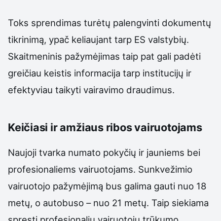
Toks sprendimas turėtų palengvinti dokumentų
tikrinimą, ypač keliaujant tarp ES valstybių.
Skaitmeninis pažymėjimas taip pat gali padėti
greičiau keistis informacija tarp institucijų ir
efektyviau taikyti vairavimo draudimus.
Keičiasi ir amžiaus ribos vairuotojams
Naujoji tvarka numato pokyčių ir jauniems bei
profesionaliems vairuotojams. Sunkvežimio
vairuotojo pažymėjimą bus galima gauti nuo 18
metų, o autobuso – nuo 21 metų. Taip siekiama
spręsti profesionalių vairuotojų trūkumo