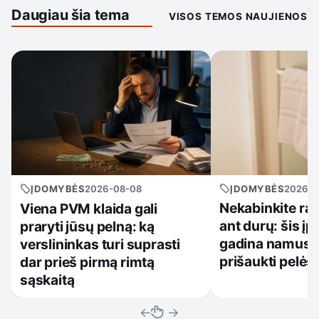
Daugiau šia tema
VISOS TEMOS NAUJIENOS
ĮDOMYBĖS
2026-0
ĮDOMYBĖS
2026-08-08
Nekabinkite ra
Viena PVM klaida gali
ant durų: šis įpr
praryti jūsų pelną: ką
gadina namus ir
verslininkas turi suprasti
prišaukti pelės
dar prieš pirmą rimtą
sąskaitą
←
→