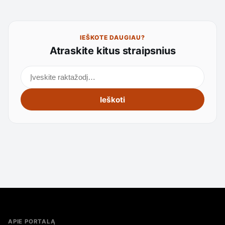
IEŠKOTE DAUGIAU?
Atraskite kitus straipsnius
Ieškoti straipsnių
Ieškoti
APIE PORTALĄ