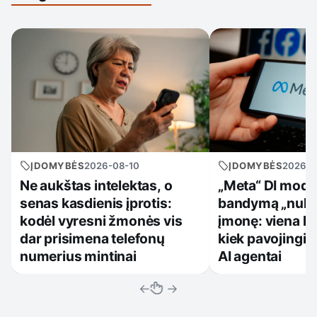
ĮDOMYBĖS
2026-08-10
ĮDOMYBĖS
2026-0
Ne aukštas intelektas, o
„Meta“ DI model
senas kasdienis įprotis:
bandymą „nula
kodėl vyresni žmonės vis
įmonę: viena kl
dar prisimena telefonų
kiek pavojingi 
numerius mintinai
AI agentai
←
→