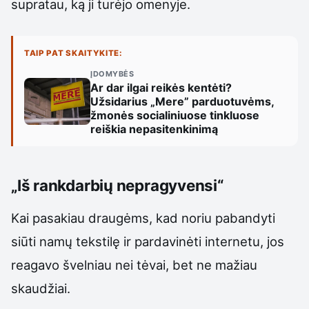
supratau, ką ji turėjo omenyje.
TAIP PAT SKAITYKITE:
ĮDOMYBĖS
Ar dar ilgai reikės kentėti?
Užsidarius „Mere” parduotuvėms,
žmonės socialiniuose tinkluose
reiškia nepasitenkinimą
„Iš rankdarbių nepragyvensi“
Kai pasakiau draugėms, kad noriu pabandyti
siūti namų tekstilę ir pardavinėti internetu, jos
reagavo švelniau nei tėvai, bet ne mažiau
skaudžiai.