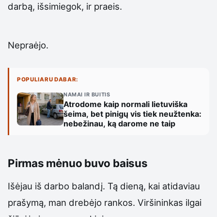
darbą, išsimiegok, ir praeis.
Nepraėjo.
POPULIARU DABAR:
NAMAI IR BUITIS
Atrodome kaip normali lietuviška
šeima, bet pinigų vis tiek neužtenka:
nebežinau, ką darome ne taip
Pirmas mėnuo buvo baisus
Išėjau iš darbo balandį. Tą dieną, kai atidaviau
prašymą, man drebėjo rankos. Viršininkas ilgai