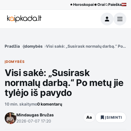
Horoskopai
Orai
Paieška
Meniu
Pradžia
Įdomybės
Visi sakė: „Susirask normalų darbą.“ Po metų
ĮDOMYBĖS
Visi sakė: „Susirask
normalų darbą.“ Po metų jie
tylėjo iš pavydo
10 min. skaitymo
0 komentarų
Mindaugas Bružas
Aa
ĮSIMINTI
2026-07-07 17:20