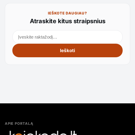
IEŠKOTE DAUGIAU?
Atraskite kitus straipsnius
Ieškoti straipsnių
Ieškoti
APIE PORTALĄ