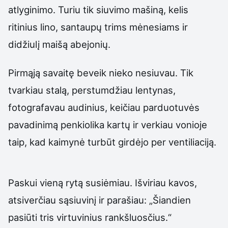
atlyginimo. Turiu tik siuvimo mašiną, kelis
ritinius lino, santaupų trims mėnesiams ir
didžiulį maišą abejonių.
Pirmąją savaitę beveik nieko nesiuvau. Tik
tvarkiau stalą, perstumdžiau lentynas,
fotografavau audinius, keičiau parduotuvės
pavadinimą penkiolika kartų ir verkiau vonioje
taip, kad kaimynė turbūt girdėjo per ventiliaciją.
Paskui vieną rytą susiėmiau. Išviriau kavos,
atsiverčiau sąsiuvinį ir parašiau: „Šiandien
pasiūti tris virtuvinius rankšluosčius.“