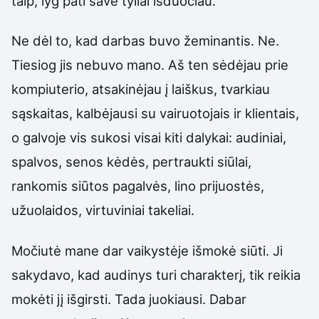
taip, lyg pati save tyliai išduočiau.
Ne dėl to, kad darbas buvo žeminantis. Ne.
Tiesiog jis nebuvo mano. Aš ten sėdėjau prie
kompiuterio, atsakinėjau į laiškus, tvarkiau
sąskaitas, kalbėjausi su vairuotojais ir klientais,
o galvoje vis sukosi visai kiti dalykai: audiniai,
spalvos, senos kėdės, pertraukti siūlai,
rankomis siūtos pagalvės, lino prijuostės,
užuolaidos, virtuviniai takeliai.
Močiutė mane dar vaikystėje išmokė siūti. Ji
sakydavo, kad audinys turi charakterį, tik reikia
mokėti jį išgirsti. Tada juokiausi. Dabar