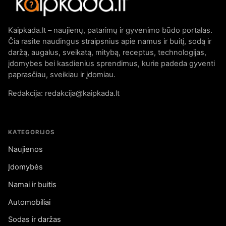
Kaipkada.lt – naujienų, patarimų ir gyvenimo būdo portalas.
Čia rasite naudingus straipsnius apie namus ir buitį, sodą ir
daržą, augalus, sveikatą, mitybą, receptus, technologijas,
įdomybes bei kasdienius sprendimus, kurie padeda gyventi
paprasčiau, sveikiau ir įdomiau.
Redakcija: redakcija@kaipkada.lt
KATEGORIJOS
Naujienos
Įdomybės
Namai ir buitis
Automobiliai
Sodas ir daržas