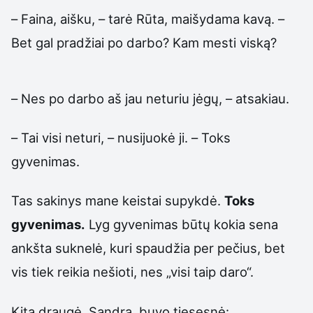
– Faina, aišku, – tarė Rūta, maišydama kavą. –
Bet gal pradžiai po darbo? Kam mesti viską?
– Nes po darbo aš jau neturiu jėgų, – atsakiau.
– Tai visi neturi, – nusijuokė ji. – Toks
gyvenimas.
Tas sakinys mane keistai supykdė.
Toks
gyvenimas.
Lyg gyvenimas būtų kokia sena
ankšta suknelė, kuri spaudžia per pečius, bet
vis tiek reikia nešioti, nes „visi taip daro“.
Kita draugė, Sandra, buvo tiesesnė: