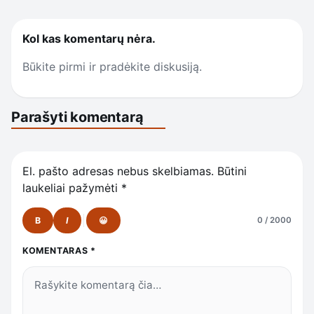
Kol kas komentarų nėra.
Būkite pirmi ir pradėkite diskusiją.
Parašyti komentarą
El. pašto adresas nebus skelbiamas.
Būtini
laukeliai pažymėti
*
B
I
😀
0 / 2000
KOMENTARAS
*