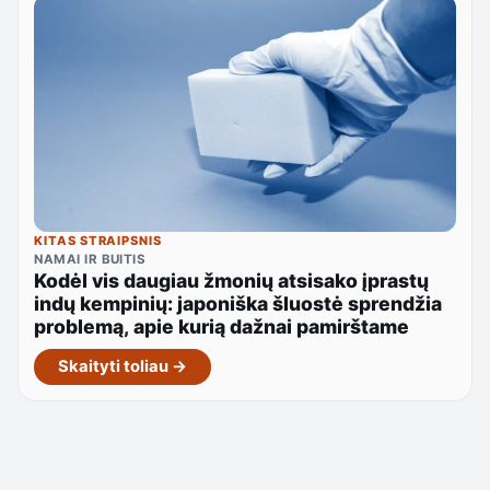
KITAS STRAIPSNIS
NAMAI IR BUITIS
Kodėl vis daugiau žmonių atsisako įprastų
indų kempinių: japoniška šluostė sprendžia
problemą, apie kurią dažnai pamirštame
Skaityti toliau →