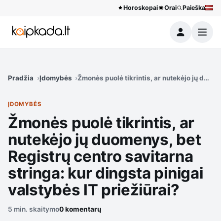
Horoskopai
Orai
Paieška
Meniu
Pradžia
Įdomybės
Žmonės puolė tikrintis, ar nutekėjo jų duome
ĮDOMYBĖS
Žmonės puolė tikrintis, ar
nutekėjo jų duomenys, bet
Registrų centro savitarna
stringa: kur dingsta pinigai
valstybės IT priežiūrai?
5 min. skaitymo
0 komentarų