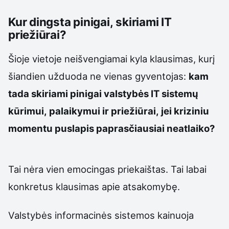
Kur dingsta pinigai, skiriami IT
priežiūrai?
Šioje vietoje neišvengiamai kyla klausimas, kurį
šiandien užduoda ne vienas gyventojas:
kam
tada skiriami pinigai valstybės IT sistemų
kūrimui, palaikymui ir priežiūrai, jei kriziniu
momentu puslapis paprasčiausiai neatlaiko?
Tai nėra vien emocingas priekaištas. Tai labai
konkretus klausimas apie atsakomybę.
Valstybės informacinės sistemos kainuoja