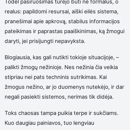
Todėl pasiruošimas turėjo būti ne formalus, o
realus: papildomi resursai, aiški eilės sistema,
pranešimai apie apkrovą, stabilus informacijos
pateikimas ir paprastas paaiškinimas, ką žmogui
daryti, jei prisijungti nepavyksta.
Blogiausia, kas gali nutikti tokioje situacijoje, –
palikti žmogų nežinioje. Nes nežinia čia veikia
stipriau nei pats techninis sutrikimas. Kai
žmogus nežino, ar jo duomenys nutekėjo, ir dar
negali pasiekti sistemos, nerimas tik didėja.
Toks chaosas tampa puikia terpe ir sukčiams.
Kuo daugiau painiavos, tuo lengviau