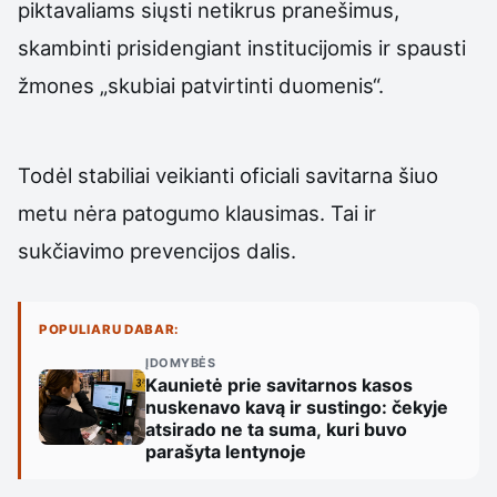
piktavaliams siųsti netikrus pranešimus,
skambinti prisidengiant institucijomis ir spausti
žmones „skubiai patvirtinti duomenis“.
Todėl stabiliai veikianti oficiali savitarna šiuo
metu nėra patogumo klausimas. Tai ir
sukčiavimo prevencijos dalis.
POPULIARU DABAR:
ĮDOMYBĖS
Kaunietė prie savitarnos kasos
nuskenavo kavą ir sustingo: čekyje
atsirado ne ta suma, kuri buvo
parašyta lentynoje