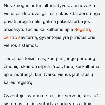
Nes žmogus neturi alternatyvos. Jei neveikia
viena parduotuvė, galima rinktis kitą. Jei stringa
privati programėlė, galima palaukti arba jos
atsisakyti. Tačiau kai kalbame apie
Registrų
centro
savitarną, gyventojas yra pririštas prie
vienos sistemos.
Todėl pasiteisinimas, kad prisijungė per daug
žmonių, skamba silpnai. Ypač tada, kai kalbama
apie instituciją, kuri tvarko vienus jautriausių
šalies registrų.
Gyventojui svarbu ne tai, kiek serverių stovi už
sistemos, kokios sutartys sudarytos ar kaip