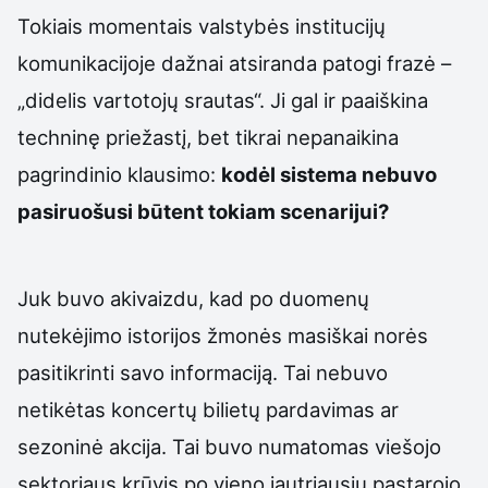
Tokiais momentais valstybės institucijų
komunikacijoje dažnai atsiranda patogi frazė –
„didelis vartotojų srautas“. Ji gal ir paaiškina
techninę priežastį, bet tikrai nepanaikina
pagrindinio klausimo:
kodėl sistema nebuvo
pasiruošusi būtent tokiam scenarijui?
Juk buvo akivaizdu, kad po duomenų
nutekėjimo istorijos žmonės masiškai norės
pasitikrinti savo informaciją. Tai nebuvo
netikėtas koncertų bilietų pardavimas ar
sezoninė akcija. Tai buvo numatomas viešojo
sektoriaus krūvis po vieno jautriausių pastarojo