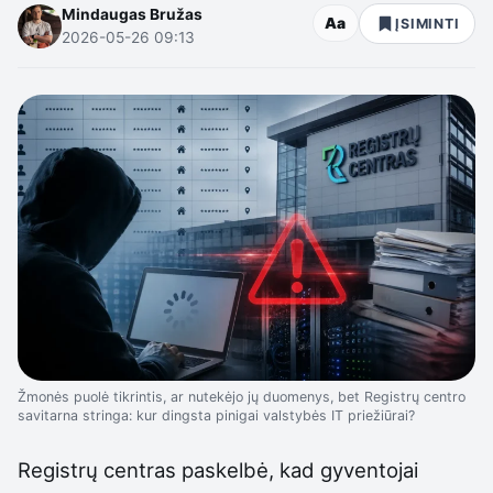
Mindaugas Bružas
Aa
ĮSIMINTI
2026-05-26 09:13
Žmonės puolė tikrintis, ar nutekėjo jų duomenys, bet Registrų centro
savitarna stringa: kur dingsta pinigai valstybės IT priežiūrai?
Registrų centras paskelbė, kad gyventojai