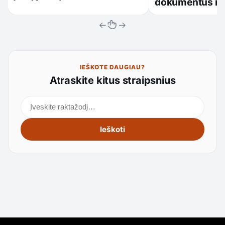
dokumentus ir
←
→
IEŠKOTE DAUGIAU?
Atraskite kitus straipsnius
Ieškoti straipsnių
Ieškoti