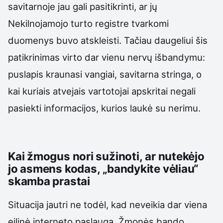
savitarnoje jau gali pasitikrinti, ar jų
Nekilnojamojo turto registre tvarkomi
duomenys buvo atskleisti. Tačiau daugeliui šis
patikrinimas virto dar vienu nervų išbandymu:
puslapis kraunasi vangiai, savitarna stringa, o
kai kuriais atvejais vartotojai apskritai negali
pasiekti informacijos, kurios laukė su nerimu.
Kai žmogus nori sužinoti, ar nutekėjo
jo asmens kodas, „bandykite vėliau“
skamba prastai
Situacija jautri ne todėl, kad neveikia dar viena
eilinė interneto paslauga. Žmonės bando