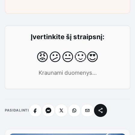
Įvertinkite šį straipsnį:
😡
😕
😐
🙂
😍
Kraunami duomenys...
PASIDALINTI