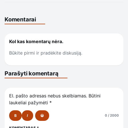
Komentarai
Kol kas komentarų nėra.
Būkite pirmi ir pradėkite diskusiją.
Parašyti komentarą
El. pašto adresas nebus skelbiamas.
Būtini
laukeliai pažymėti
*
B
I
😀
0 / 2000
KOMENTARAS
*