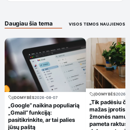
Daugiau šia tema
VISOS TEMOS NAUJIENOS
ĮDOMYBĖS
2026-0
ĮDOMYBĖS
2026-08-07
„Tik padėsiu či
„Google“ naikina populiarią
mažas įprotis, 
„Gmail“ funkciją:
žmonės namuos
pasitikrinkite, ar tai palies
pameta raktus,
jūsų paštą