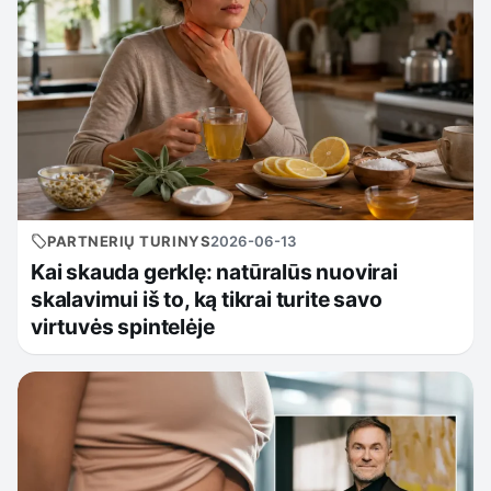
PARTNERIŲ TURINYS
2026-06-13
Kai skauda gerklę: natūralūs nuovirai
skalavimui iš to, ką tikrai turite savo
virtuvės spintelėje