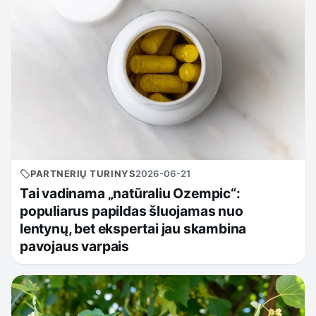
PARTNERIŲ TURINYS
2026-06-21
Tai vadinama „natūraliu Ozempic“:
populiarus papildas šluojamas nuo
lentynų, bet ekspertai jau skambina
pavojaus varpais