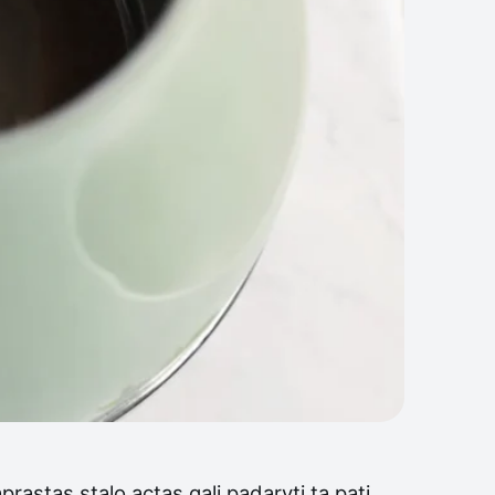
prastas stalo actas gali padaryti tą patį