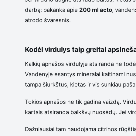
darbą: pakanka apie
200 ml acto
, vandens
atrodo švaresnis.
Kodėl virdulys taip greitai apsineš
Kalkių apnašos virdulyje atsiranda ne todėl
Vandenyje esantys mineralai kaitinami nusėd
tampa šiurkštus, kietas ir vis sunkiau paš
Tokios apnašos ne tik gadina vaizdą. Virdu
kartais atsiranda balkšvų nuosėdų. Jei vir
Dažniausiai tam naudojama citrinos rūgštis