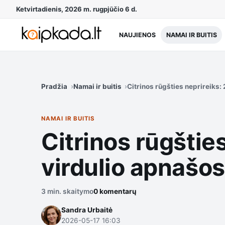
Ketvirtadienis, 2026 m. rugpjūčio 6 d.
NAUJIENOS
NAMAI IR BUITIS
Pradžia
Namai ir buitis
Citrinos rūgšties neprireiks:
NAMAI IR BUITIS
Citrinos rūgšties
virdulio apnašos
3 min. skaitymo
0 komentarų
Sandra Urbaitė
2026-05-17 16:03