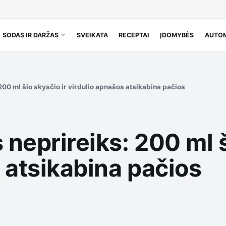
SODAS IR DARŽAS
SVEIKATA
RECEPTAI
ĮDOMYBĖS
AUTOM
 200 ml šio skysčio ir virdulio apnašos atsikabina pačios
 neprireiks: 200 ml š
 atsikabina pačios