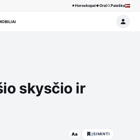
Horoskopai
Orai
Paieška
OBILIAI
io skysčio ir
Aa
ĮSIMINTI