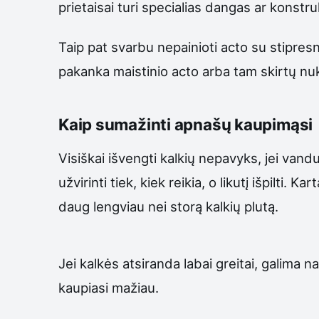
prietaisai turi specialias dangas ar konst
Taip pat svarbu nepainioti acto su stipr
pakanka maistinio acto arba tam skirtų nu
Kaip sumažinti apnašų kaupimąsi
Visiškai išvengti kalkių nepavyks, jei vandu
užvirinti tiek, kiek reikia, o likutį išpilti.
daug lengviau nei storą kalkių plutą.
Jei kalkės atsiranda labai greitai, galima 
kaupiasi mažiau.