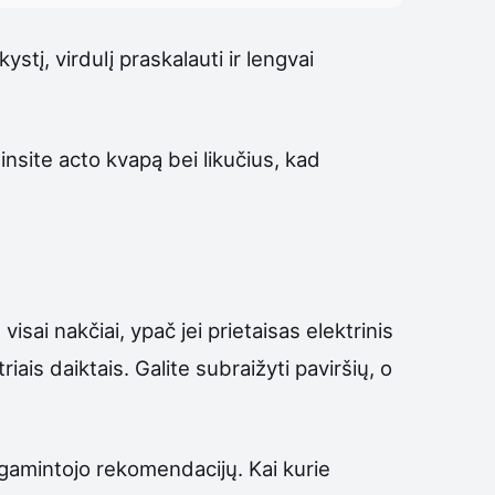
ystį, virdulį praskalauti ir lengvai
insite acto kvapą bei likučius, kad
isai nakčiai, ypač jei prietaisas elektrinis
riais daiktais. Galite subraižyti paviršių, o
s gamintojo rekomendacijų. Kai kurie