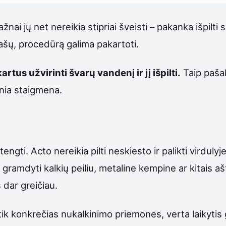
ai jų net nereikia stipriai šveisti – pakanka išpilti sk
ašų, procedūrą galima pakartoti.
rtus užvirinti švarų vandenį ir jį išpilti.
Taip pašal
nia staigmena.
i. Acto nereikia pilti neskiesto ir palikti virdulyje v
a gramdyti kalkių peiliu, metaline kempine ar kitais ašt
 dar greičiau.
 tik konkrečias nukalkinimo priemones, verta laikyti