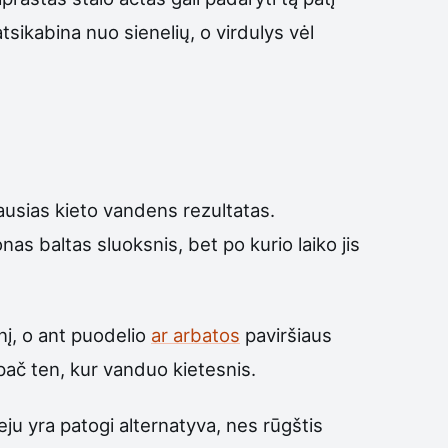
sikabina nuo sienelių, o virdulys vėl
iausias kieto vandens rezultatas.
as baltas sluoksnis, bet po kurio laiko jis
nį, o ant puodelio
ar arbatos
paviršiaus
pač ten, kur vanduo kietesnis.
ju yra patogi alternatyva, nes rūgštis