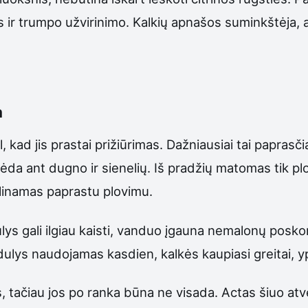
 ir trumpo užvirinimo. Kalkių apnašos suminkštėja, at
a
, kad jis prastai prižiūrimas. Dažniausiai tai paprasč
a ant dugno ir sienelių. Iš pradžių matomas tik plon
alinamas paprastu plovimu.
lys gali ilgiau kaisti, vanduo įgauna nemalonų posko
dulys naudojamas kasdien, kalkės kaupiasi greitai, y
, tačiau jos po ranka būna ne visada. Actas šiuo atve