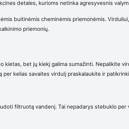
rukcines detales, kurioms netinka agresyvesnis valym
esnėmis buitinėmis cheminėmis priemonėmis. Virduliu
kalkinimo priemonių.
o kietas, bet jų kiekį galima sumažinti. Nepalikite vi
 Kartą per kelias savaites virdulį praskalaukite ir patik
naudoti filtruotą vandenį. Tai nepadarys stebuklo per