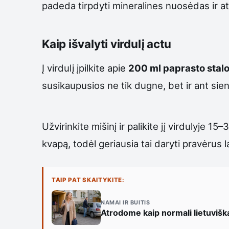
padeda tirpdyti mineralines nuosėdas ir atl
Kaip išvalyti virdulį actu
Į virdulį įpilkite apie
200 ml paprasto stalo
susikaupusios ne tik dugne, bet ir ant sien
Užvirinkite mišinį ir palikite jį virdulyje 1
kvapą, todėl geriausia tai daryti pravėrus 
TAIP PAT SKAITYKITE:
NAMAI IR BUITIS
Atrodome kaip normali lietuvišk