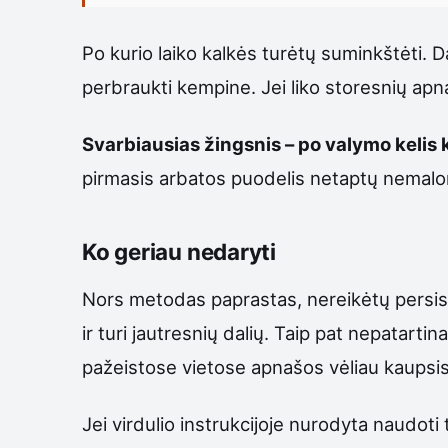
Po kurio laiko kalkės turėtų suminkštėti. Dažn
perbraukti kempine. Jei liko storesnių apn
Svarbiausias žingsnis – po valymo kelis ka
pirmasis arbatos puodelis netaptų nemalo
Ko geriau nedaryti
Nors metodas paprastas, nereikėtų persistengt
ir turi jautresnių dalių. Taip pat nepatartin
pažeistose vietose apnašos vėliau kaupsis
Jei virdulio instrukcijoje nurodyta naudoti