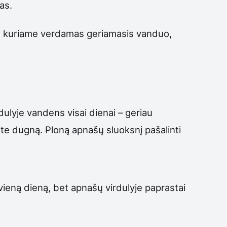
as.
i, kuriame verdamas geriamasis vanduo,
rdulyje vandens visai dienai – geriau
rinkite dugną. Ploną apnašų sluoksnį pašalinti
 vieną dieną, bet apnašų virdulyje paprastai