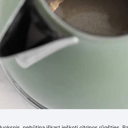
luoksnis, nebūtina iškart ieškoti citrinos rūgšties. Pa