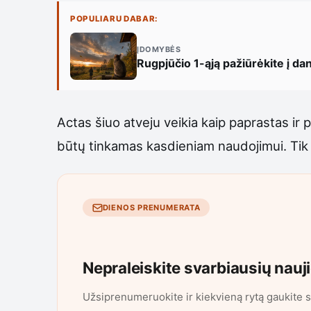
POPULIARU DABAR:
ĮDOMYBĖS
Rugpjūčio 1-ąją pažiūrėkite į da
Actas šiuo atveju veikia kaip paprastas ir
būtų tinkamas kasdieniam naudojimui. Tik 
DIENOS PRENUMERATA
Nepraleiskite svarbiausių nauj
Užsiprenumeruokite ir kiekvieną rytą gaukite s