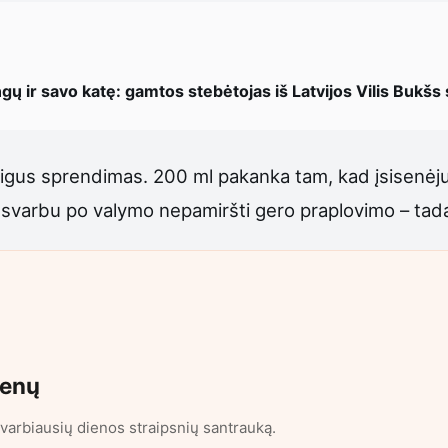
ngų ir savo katę: gamtos stebėtojas iš Latvijos Vilis Bukšs
 pigus sprendimas. 200 ml pakanka tam, kad įsisenėju
svarbu po valymo nepamiršti gero praplovimo – tada 
ienų
varbiausių dienos straipsnių santrauką.