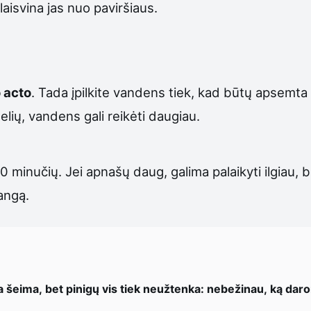
aisvina jas nuo paviršiaus.
 acto
. Tada įpilkite vandens tiek, kad būtų apsemta
elių, vandens gali reikėti daugiau.
5–30 minučių. Jei apnašų daug, galima palaikyti ilgiau, 
langą.
a šeima, bet pinigų vis tiek neužtenka: nebežinau, ką dar