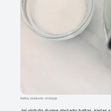
Kalkių sluoksnis virdulyje
Jei virdulio dugne atsirado baltas, kietas s