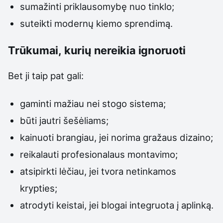
sumažinti priklausomybę nuo tinklo;
suteikti modernų kiemo sprendimą.
Trūkumai, kurių nereikia ignoruoti
Bet ji taip pat gali:
gaminti mažiau nei stogo sistema;
būti jautri šešėliams;
kainuoti brangiau, jei norima gražaus dizaino;
reikalauti profesionalaus montavimo;
atsipirkti lėčiau, jei tvora netinkamos
krypties;
atrodyti keistai, jei blogai integruota į aplinką.