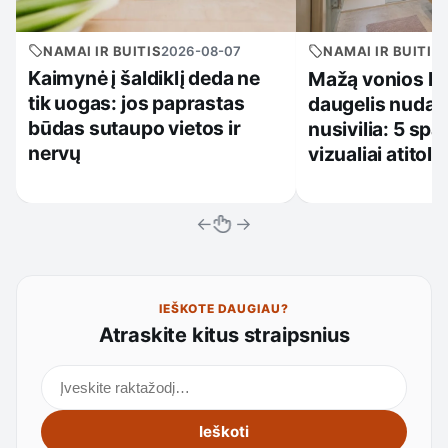
NAMAI IR BUITIS
2026-08-07
NAMAI IR BUITIS
Kaimynė į šaldiklį deda ne
Mažą vonios k
tik uogas: jos paprastas
daugelis nudažo
būdas sutaupo vietos ir
nusivilia: 5 spa
nervų
vizualiai atitol
←
→
IEŠKOTE DAUGIAU?
Atraskite kitus straipsnius
Ieškoti straipsnių
Ieškoti