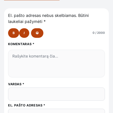
El. pašto adresas nebus skelbiamas.
Būtini
laukeliai pažymėti
*
B
I
😀
0 / 2000
KOMENTARAS
*
VARDAS
*
EL. PAŠTO ADRESAS
*