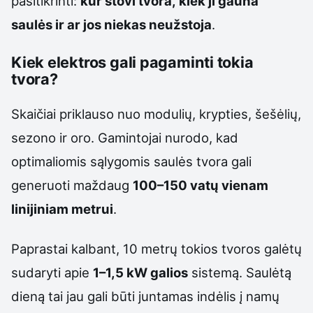
pasitikrinti:
kur stovi tvora, kiek ji gauna
saulės ir ar jos niekas neužstoja
.
Kiek elektros gali pagaminti tokia
tvora?
Skaičiai priklauso nuo modulių, krypties, šešėlių,
sezono ir oro. Gamintojai nurodo, kad
optimaliomis sąlygomis saulės tvora gali
generuoti maždaug
100–150 vatų vienam
linijiniam metrui
.
Paprastai kalbant, 10 metrų tokios tvoros galėtų
sudaryti apie
1–1,5 kW galios
sistemą. Saulėtą
dieną tai jau gali būti juntamas indėlis į namų