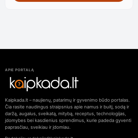
APIE PORTALĄ
Kaipkada.lt – naujienų, patarimų ir gyvenimo būdo portalas.
Čia rasite naudingus straipsnius apie namus ir buitį, sodą ir
daržą, augalus, sveikatą, mitybą, receptus, technologijas,
įdomybes bei kasdienius sprendimus, kurie padeda gyventi
paprasčiau, sveikiau ir įdomiau.