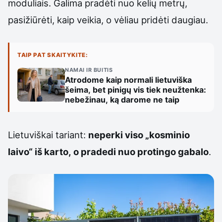
moduliais. Galima pradėti nuo kelių metrų,
pasižiūrėti, kaip veikia, o vėliau pridėti daugiau.
TAIP PAT SKAITYKITE:
NAMAI IR BUITIS
Atrodome kaip normali lietuviška
šeima, bet pinigų vis tiek neužtenka:
nebežinau, ką darome ne taip
Lietuviškai tariant:
neperki viso „kosminio
laivo“ iš karto, o pradedi nuo protingo gabalo
.