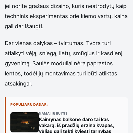
jei norite gražaus dizaino, kuris neatrodytų kaip
techninis eksperimentas prie kiemo vartų, kaina
gali dar išaugti.
Dar vienas dalykas – tvirtumas. Tvora turi
atlaikyti vėją, sniegą, lietų, smūgius ir kasdienį
gyvenimą. Saulės moduliai nėra paprastos
lentos, todėl jų montavimas turi būti atliktas
atsakingai.
POPULIARU DABAR:
NAMAI IR BUITIS
Kaimynas balkone daro tai kas
vakarą: iš pradžių erzina kvapas,
vėliau gali tekti kviesti tarnybas