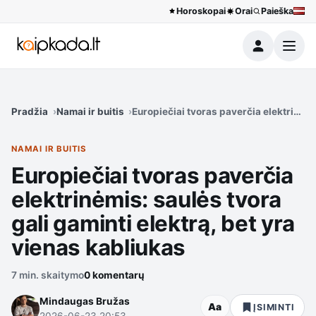
Horoskopai
Orai
Paieška
Meniu
Pradžia
Namai ir buitis
Europiečiai tvoras paverčia elektrinėmi
NAMAI IR BUITIS
Europiečiai tvoras paverčia
elektrinėmis: saulės tvora
gali gaminti elektrą, bet yra
vienas kabliukas
7 min. skaitymo
0 komentarų
Mindaugas Bružas
Aa
ĮSIMINTI
2026-06-23 20:53