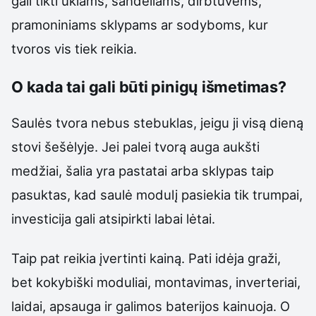
gali tikti ūkiams, sandėliams, dirbtuvėms,
pramoniniams sklypams ar sodyboms, kur
tvoros vis tiek reikia.
O kada tai gali būti pinigų išmetimas?
Saulės tvora nebus stebuklas, jeigu ji visą dieną
stovi šešėlyje. Jei palei tvorą auga aukšti
medžiai, šalia yra pastatai arba sklypas taip
pasuktas, kad saulė modulį pasiekia tik trumpai,
investicija gali atsipirkti labai lėtai.
Taip pat reikia įvertinti kainą. Pati idėja graži,
bet kokybiški moduliai, montavimas, inverteriai,
laidai, apsauga ir galimos baterijos kainuoja. O