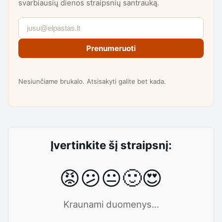
svarbiausių dienos straipsnių santrauką.
Prenumeruoti
Nesiunčiame brukalo. Atsisakyti galite bet kada.
Įvertinkite šį straipsnį:
😡
😕
😐
🙂
😍
Kraunami duomenys...