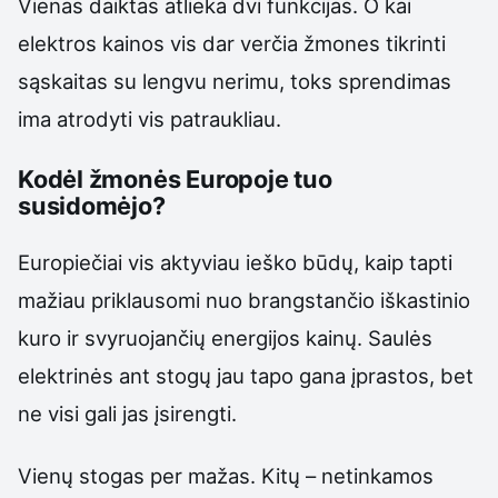
Vienas daiktas atlieka dvi funkcijas. O kai
elektros kainos vis dar verčia žmones tikrinti
sąskaitas su lengvu nerimu, toks sprendimas
ima atrodyti vis patraukliau.
Kodėl žmonės Europoje tuo
susidomėjo?
Europiečiai vis aktyviau ieško būdų, kaip tapti
mažiau priklausomi nuo brangstančio iškastinio
kuro ir svyruojančių energijos kainų. Saulės
elektrinės ant stogų jau tapo gana įprastos, bet
ne visi gali jas įsirengti.
Vienų stogas per mažas. Kitų – netinkamos