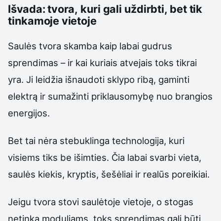
Išvada: tvora, kuri gali uždirbti, bet tik
tinkamoje vietoje
Saulės tvora skamba kaip labai gudrus
sprendimas – ir kai kuriais atvejais toks tikrai
yra. Ji leidžia išnaudoti sklypo ribą, gaminti
elektrą ir sumažinti priklausomybę nuo brangios
energijos.
Bet tai nėra stebuklinga technologija, kuri
visiems tiks be išimties. Čia labai svarbi vieta,
saulės kiekis, kryptis, šešėliai ir realūs poreikiai.
Jeigu tvora stovi saulėtoje vietoje, o stogas
netinka moduliams, toks sprendimas gali būti