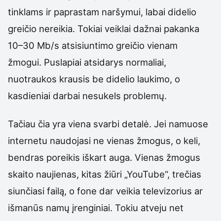
tinklams ir paprastam naršymui, labai didelio
greičio nereikia. Tokiai veiklai dažnai pakanka
10–30 Mb/s atsisiuntimo greičio vienam
žmogui. Puslapiai atsidarys normaliai,
nuotraukos krausis be didelio laukimo, o
kasdieniai darbai nesukels problemų.
Tačiau čia yra viena svarbi detalė. Jei namuose
internetu naudojasi ne vienas žmogus, o keli,
bendras poreikis iškart auga. Vienas žmogus
skaito naujienas, kitas žiūri „YouTube“, trečias
siunčiasi failą, o fone dar veikia televizorius ar
išmanūs namų įrenginiai. Tokiu atveju net