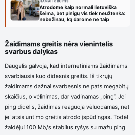
NAMAI IR BUITIS
Atrodome kaip normali lietuviška
šeima, bet pinigų vis tiek neužtenka:
nebežinau, ką darome ne taip
Žaidimams greitis nėra vienintelis
svarbus dalykas
Daugelis galvoja, kad internetiniams žaidimams
svarbiausia kuo didesnis greitis. Iš tikrųjų
žaidimams dažnai svarbesnis ne pats megabitų
skaičius, o vėlinimas, dar vadinamas „ping“. Jei
ping didelis, žaidimas reaguoja vėluodamas, net
jei atsisiuntimo greitis atrodo įspūdingas. Todėl
žaidėjui 100 Mb/s stabilus ryšys su mažu ping