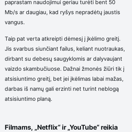
paprastam naudojimui geriau turėti bent 50
Mb/s ar daugiau, kad ryšys nepradėtų jaustis
vangus.
Taip pat verta atkreipti dėmesį į įkėlimo greitį.
Jis svarbus siunčiant failus, keliant nuotraukas,
dirbant su debesų saugyklomis ar dalyvaujant
vaizdo skambučiuose. Dažnai žmonės žiūri tik į
atsisiuntimo greitį, bet jei įkėlimas labai mažas,
darbas iš namų gali erzinti net turint neblogą
atsisiuntimo planą.
Filmams, „Netflix“ ir „YouTube“ reikia