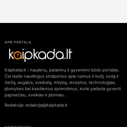
APIE PORTALĄ
Kaipkada.lt – naujienų, patarimų ir gyvenimo būdo portalas.
Čia rasite naudingus straipsnius apie namus ir buitį, sodą ir
daržą, augalus, sveikatą, mitybą, receptus, technologijas,
įdomybes bei kasdienius sprendimus, kurie padeda gyventi
paprasčiau, sveikiau ir įdomiau.
Redakcija: redakcija@kaipkada.lt