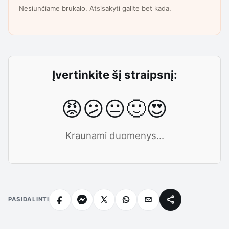
Nesiunčiame brukalo. Atsisakyti galite bet kada.
Įvertinkite šį straipsnį:
😡
😕
😐
🙂
😍
Kraunami duomenys...
PASIDALINTI