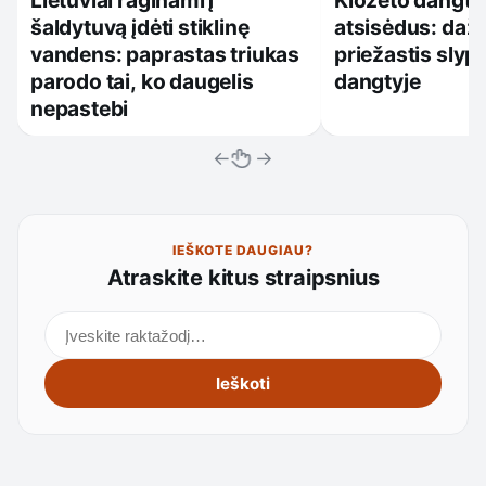
Lietuviai raginami į
Klozeto dangtis
šaldytuvą įdėti stiklinę
atsisėdus: daž
vandens: paprastas triukas
priežastis slyp
parodo tai, ko daugelis
dangtyje
nepastebi
←
→
IEŠKOTE DAUGIAU?
Atraskite kitus straipsnius
Ieškoti straipsnių
Ieškoti