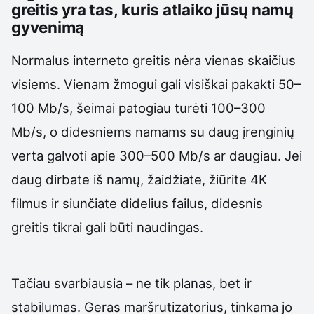
greitis yra tas, kuris atlaiko jūsų namų
gyvenimą
Normalus interneto greitis nėra vienas skaičius
visiems. Vienam žmogui gali visiškai pakakti 50–
100 Mb/s, šeimai patogiau turėti 100–300
Mb/s, o didesniems namams su daug įrenginių
verta galvoti apie 300–500 Mb/s ar daugiau. Jei
daug dirbate iš namų, žaidžiate, žiūrite 4K
filmus ir siunčiate didelius failus, didesnis
greitis tikrai gali būti naudingas.
Tačiau svarbiausia – ne tik planas, bet ir
stabilumas. Geras maršrutizatorius, tinkama jo