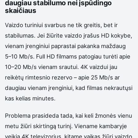
daugiau stabilumo nei įspūdingo
skaičiaus
Vaizdo turiniui svarbus ne tik greitis, bet ir
stabilumas. Jei žiūrite vaizdo įrašus HD kokybe,
vienam įrenginiui paprastai pakanka maždaug
5–10 Mb/s. Full HD filmams patogiau turėti apie
10–20 Mb/s vienam srautui. 4K vaizdui jau
reikėtų rimtesnio rezervo – apie 25 Mb/s ar
daugiau vienam įrenginiui, kad filmas nekrautųsi
kas kelias minutes.
Problema prasideda tada, kai keli žmonės vienu
metu žiūri skirtingą turinį. Viename kambaryje
veikia 4K televizorius, kitame vaikas žiūri vaizdo