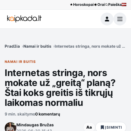
Horoskopai
Orai
Paieška
Meniu
Pradžia
Namai ir buitis
Internetas stringa, nors mokate už „grei
NAMAI IR BUITIS
Internetas stringa, nors
mokate už „greitą“ planą?
Štai koks greitis iš tikrųjų
laikomas normaliu
9 min. skaitymo
0 komentarų
Mindaugas Bružas
Aa
ĮSIMINTI
2026-06-30 15:43