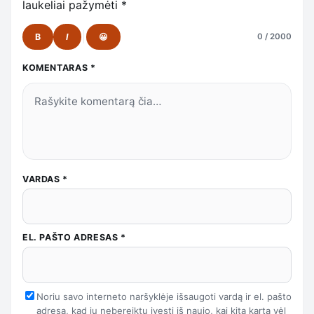
laukeliai pažymėti
*
B
I
😀
0 / 2000
KOMENTARAS
*
VARDAS
*
EL. PAŠTO ADRESAS
*
Noriu savo interneto naršyklėje išsaugoti vardą ir el. pašto
adresą, kad jų nebereiktų įvesti iš naujo, kai kitą kartą vėl