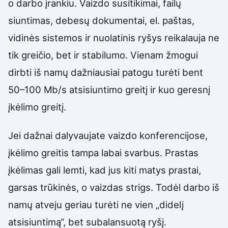
o darbo įrankiu. Vaizdo susitikimai, failų
siuntimas, debesų dokumentai, el. paštas,
vidinės sistemos ir nuolatinis ryšys reikalauja ne
tik greičio, bet ir stabilumo. Vienam žmogui
dirbti iš namų dažniausiai patogu turėti bent
50–100 Mb/s atsisiuntimo greitį ir kuo geresnį
įkėlimo greitį.
Jei dažnai dalyvaujate vaizdo konferencijose,
įkėlimo greitis tampa labai svarbus. Prastas
įkėlimas gali lemti, kad jus kiti matys prastai,
garsas trūkinės, o vaizdas strigs. Todėl darbo iš
namų atveju geriau turėti ne vien „didelį
atsisiuntimą“, bet subalansuotą ryšį.