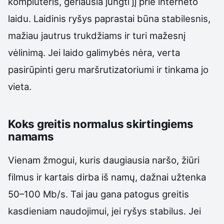
kompiuteris, geriausia jungti jį prie interneto
laidu. Laidinis ryšys paprastai būna stabilesnis,
mažiau jautrus trukdžiams ir turi mažesnį
vėlinimą. Jei laido galimybės nėra, verta
pasirūpinti geru maršrutizatoriumi ir tinkama jo
vieta.
Koks greitis normalus skirtingiems
namams
Vienam žmogui, kuris daugiausia naršo, žiūri
filmus ir kartais dirba iš namų, dažnai užtenka
50–100 Mb/s. Tai jau gana patogus greitis
kasdieniam naudojimui, jei ryšys stabilus. Jei