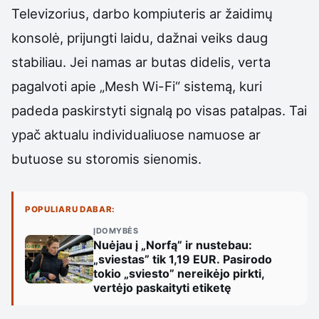
Televizorius, darbo kompiuteris ar žaidimų
konsolė, prijungti laidu, dažnai veiks daug
stabiliau. Jei namas ar butas didelis, verta
pagalvoti apie „Mesh Wi-Fi“ sistemą, kuri
padeda paskirstyti signalą po visas patalpas. Tai
ypač aktualu individualiuose namuose ar
butuose su storomis sienomis.
POPULIARU DABAR:
ĮDOMYBĖS
Nuėjau į „Norfą” ir nustebau:
„sviestas” tik 1,19 EUR. Pasirodo
tokio „sviesto” nereikėjo pirkti,
vertėjo paskaityti etiketę