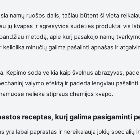
a namų ruošos dalis, tačiau būtent ši vieta reikalau
au jų kvapas ir agresyvios sudėties produktai vis la
šbandžiau metodą, apie kurį pasakojo namų tvarkymo
 keliolika minučių galima pašalinti apnašas ir atgaivi
a. Kepimo soda veikia kaip švelnus abrazyvas, pade
mechaninį valymo efektą ir padeda lengviau pašalin
 o namuose nelieka stipraus chemijos kvapo.
astos receptas, kurį galima pasigaminti pe
ra labai paprastas ir nereikalauja jokių specialių i