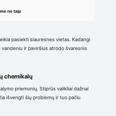
ome ne taip
reikia pasiekti siauresnes vietas. Kadangi
u vandeniu ir paviršius atrodo švaresnis
ių chemikalų
lymo priemonių. Stiprūs valikliai dažnai
žia išvengti šių problemų ir tuo pačiu