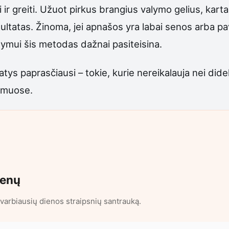
 ir greiti. Užuot pirkus brangius valymo gelius, kart
tas. Žinoma, jei apnašos yra labai senos arba paviršia
lymui šis metodas dažnai pasiteisina.
tys paprasčiausi – tokie, kurie nereikalauja nei didel
namuose.
ienų
varbiausių dienos straipsnių santrauką.