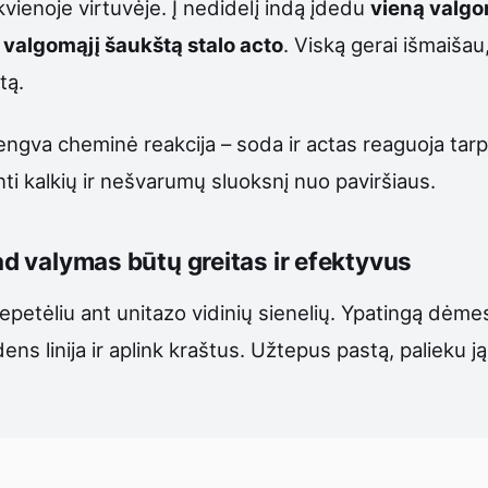
kvienoje virtuvėje. Į nedidelį indą įdedu
vieną valgo
 valgomąjį šaukštą stalo acto
. Viską gerai išmaišau,
tą.
 lengva cheminė reakcija – soda ir actas reaguoja ta
nti kalkių ir nešvarumų sluoksnį nuo paviršiaus.
kad valymas būtų greitas ir efektyvus
petėliu ant unitazo vidinių sienelių. Ypatingą dėmesį
ens linija ir aplink kraštus. Užtepus pastą, palieku 