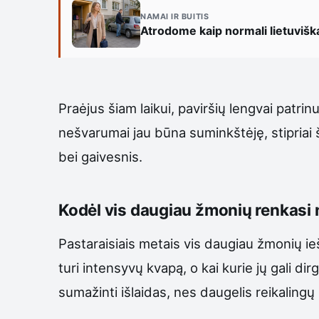
NAMAI IR BUITIS
Atrodome kaip normali lietuvišk
Praėjus šiam laikui, paviršių lengvai patri
nešvarumai jau būna suminkštėję, stipriai š
bei gaivesnis.
Kodėl vis daugiau žmonių renkasi 
Pastaraisiais metais vis daugiau žmonių i
turi intensyvų kvapą, o kai kurie jų gali d
sumažinti išlaidas, nes daugelis reikaling