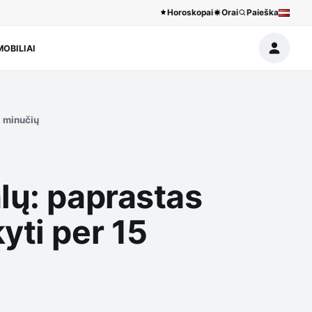
Horoskopai
Orai
Paieška
OBILIAI
5 minučių
lų: paprastas
yti per 15