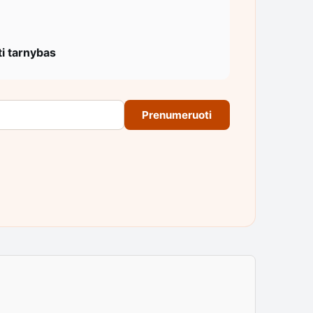
ti tarnybas
Prenumeruoti