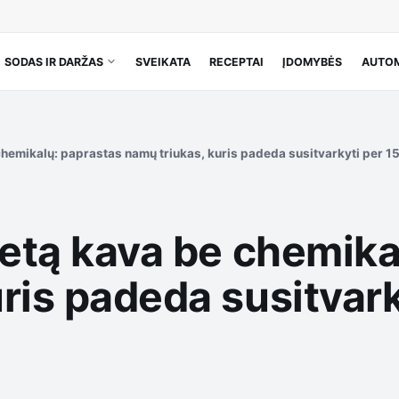
SODAS IR DARŽAS
SVEIKATA
RECEPTAI
ĮDOMYBĖS
AUTOM
 chemikalų: paprastas namų triukas, kuris padeda susitvarkyti per 1
letą kava be chemika
ris padeda susitvark