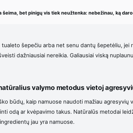
a šeima, bet pinigų vis tiek neužtenka: nebežinau, ką dar
nu tualeto šepečiu arba net senu dantų šepetėliu, jei 
veisti dažniausiai nereikia. Galiausiai viską nuplaun
natūralius valymo metodus vietoj agresyv
eško būdų, kaip namuose naudoti mažiau agresyvių va
irginti odą ar kvėpavimo takus. Natūralūs metodai leid
ų ingredientų jau yra namuose.