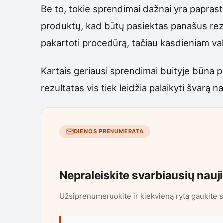
Be to, tokie sprendimai dažnai yra paprasti
produktų, kad būtų pasiektas panašus rezulta
pakartoti procedūrą, tačiau kasdieniam va
Kartais geriausi sprendimai buityje būna pa
rezultatas vis tiek leidžia palaikyti švarą 
DIENOS PRENUMERATA
Nepraleiskite svarbiausių nauj
Užsiprenumeruokite ir kiekvieną rytą gaukite s