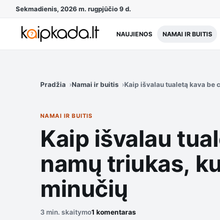
Sekmadienis, 2026 m. rugpjūčio 9 d.
NAUJIENOS
NAMAI IR BUITIS
Pradžia
Namai ir buitis
Kaip išvalau tualetą kava be
NAMAI IR BUITIS
Kaip išvalau tua
namų triukas, ku
minučių
3 min. skaitymo
1 komentaras