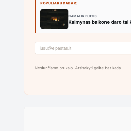
POPULIARU DABAR:
NAMAI IR BUITIS
Kaimynas balkone daro tai ka
Nesiunčiame brukalo. Atsisakyti galite bet kada.