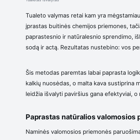
Tualeto valymas retai kam yra mėgstamiausi
įprastas buitinės chemijos priemones, tači
paprastesnio ir natūralesnio sprendimo, i
sodą ir actą. Rezultatas nustebino: vos per
Šis metodas paremtas labai paprasta logik
kalkių nuosėdas, o malta kava sustiprina 
leidžia išvalyti paviršius gana efektyviai,
Paprastas natūralios valomosios p
Naminės valomosios priemonės paruošimas y