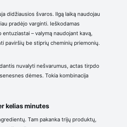
ja didžiausios švaros. Ilgą laiką naudojau
biau pradėjo varginti. Ieškodamas
 entuziastai – valymą naudojant kavą,
nti paviršių be stiprių cheminių priemonių.
dantis nuvalyti nešvarumus, actas tirpdo
ti senesnes dėmes. Tokia kombinacija
r kelias minutes
ngredientų. Tam pakanka trijų produktų,