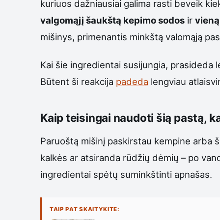
kuriuos dažniausiai galima rasti beveik kie
valgomąjį šaukštą kepimo sodos
ir
vieną
mišinys, primenantis minkštą valomąją pas
Kai šie ingredientai susijungia, prasideda
Būtent ši reakcija
padeda
lengviau atlaisvi
Kaip teisingai naudoti šią pastą, 
Paruoštą mišinį paskirstau kempine arba še
kalkės ar atsiranda rūdžių dėmių – po vand
ingredientai spėtų suminkštinti apnašas.
TAIP PAT SKAITYKITE: