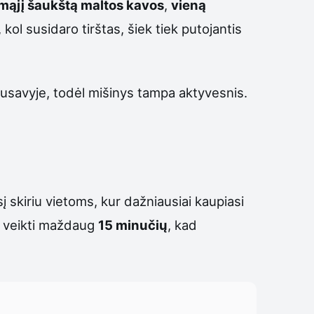
mąjį šaukštą maltos kavos
,
vieną
 kol susidaro tirštas, šiek tiek putojantis
rpusavyje, todėl mišinys tampa aktyvesnis.
 skiriu vietoms, kur dažniausiai kaupiasi
ją veikti maždaug
15 minučių
, kad