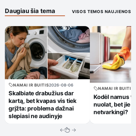
Daugiau šia tema
VISOS TEMOS NAUJIENOS
NAMAI IR BUITIS
2026-08-06
NAMAI IR BUITIS
Skalbiate drabužius dar
Kodėl namus t
kartą, bet kvapas vis tiek
nuolat, bet jie v
grįžta: problema dažnai
netvarkingi?
slepiasi ne audinyje
←
→