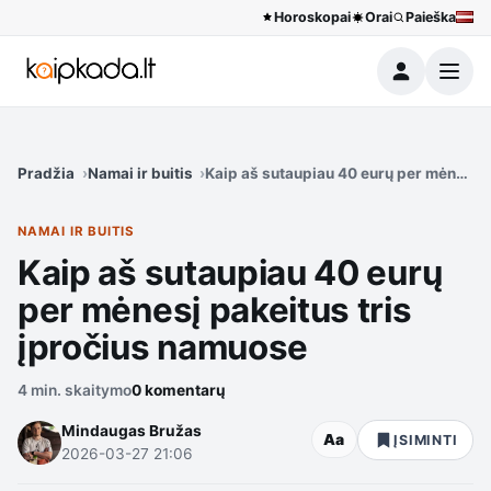
Horoskopai
Orai
Paieška
Meniu
Pradžia
Namai ir buitis
Kaip aš sutaupiau 40 eurų per mėnesį p
NAMAI IR BUITIS
Kaip aš sutaupiau 40 eurų
per mėnesį pakeitus tris
įpročius namuose
4 min. skaitymo
0 komentarų
Mindaugas Bružas
Aa
ĮSIMINTI
2026-03-27 21:06