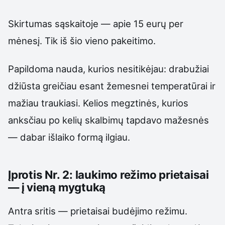
Skirtumas sąskaitoje — apie 15 eurų per
mėnesį. Tik iš šio vieno pakeitimo.
Papildoma nauda, kurios nesitikėjau: drabužiai
džiūsta greičiau esant žemesnei temperatūrai ir
mažiau traukiasi. Kelios megztinės, kurios
anksčiau po kelių skalbimų tapdavo mažesnės
— dabar išlaiko formą ilgiau.
Įprotis Nr. 2: laukimo režimo prietaisai
— į vieną mygtuką
Antra sritis — prietaisai budėjimo režimu.