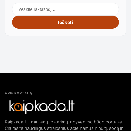
Ieškoti straipsnių
Ieškoti
APIE PORTALĄ
Kaipkada.lt – naujienų, patarimų ir gyvenimo būdo portalas.
Čia rasite naudingus straipsnius apie namus ir buitį, sodą ir