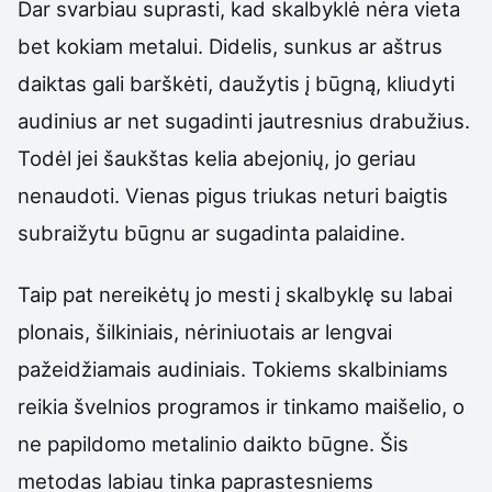
Dar svarbiau suprasti, kad skalbyklė nėra vieta
bet kokiam metalui. Didelis, sunkus ar aštrus
daiktas gali barškėti, daužytis į būgną, kliudyti
audinius ar net sugadinti jautresnius drabužius.
Todėl jei šaukštas kelia abejonių, jo geriau
nenaudoti. Vienas pigus triukas neturi baigtis
subraižytu būgnu ar sugadinta palaidine.
Taip pat nereikėtų jo mesti į skalbyklę su labai
plonais, šilkiniais, nėriniuotais ar lengvai
pažeidžiamais audiniais. Tokiems skalbiniams
reikia švelnios programos ir tinkamo maišelio, o
ne papildomo metalinio daikto būgne. Šis
metodas labiau tinka paprastesniems