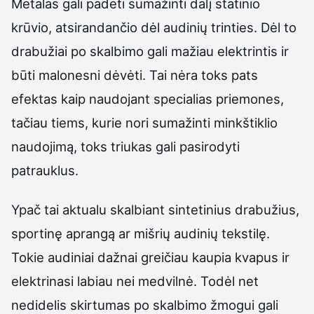
Metalas gali padėti sumažinti dalį statinio
krūvio, atsirandančio dėl audinių trinties. Dėl to
drabužiai po skalbimo gali mažiau elektrintis ir
būti malonesni dėvėti. Tai nėra toks pats
efektas kaip naudojant specialias priemones,
tačiau tiems, kurie nori sumažinti minkštiklio
naudojimą, toks triukas gali pasirodyti
patrauklus.
Ypač tai aktualu skalbiant sintetinius drabužius,
sportinę aprangą ar mišrių audinių tekstilę.
Tokie audiniai dažnai greičiau kaupia kvapus ir
elektrinasi labiau nei medvilnė. Todėl net
nedidelis skirtumas po skalbimo žmogui gali