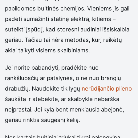
papildomos buitinės chemijos. Vieniems jis gali
padėti sumažinti statinę elektrą, kitiems –
suteikti įspūdį, kad storesni audiniai išsiskalbia
geriau. Tačiau tai nėra metodas, kurį reikėtų
aklai taikyti visiems skalbiniams.
Jei norite pabandyti, pradėkite nuo
rankšluosčių ar patalynės, o ne nuo brangių
drabužių. Naudokite tik lygų
nerūdijančio plieno
šaukštą ir stebėkite, ar skalbyklė nebarška
neįprastai. Jei kyla bent menkiausia abejonė,
geriau rinktis saugesnį kelią.
Nes kartais buitiniai triukai tikrai palengvina