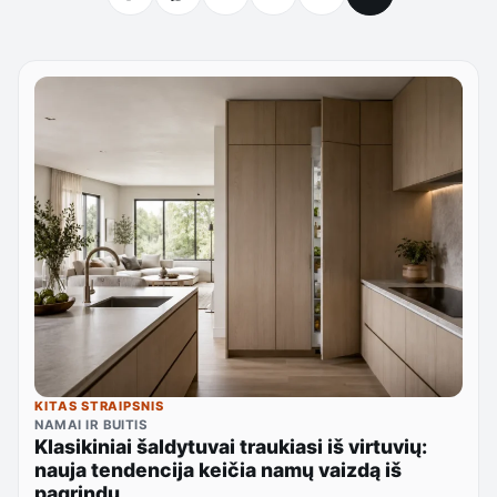
KITAS STRAIPSNIS
NAMAI IR BUITIS
Klasikiniai šaldytuvai traukiasi iš virtuvių:
nauja tendencija keičia namų vaizdą iš
pagrindų