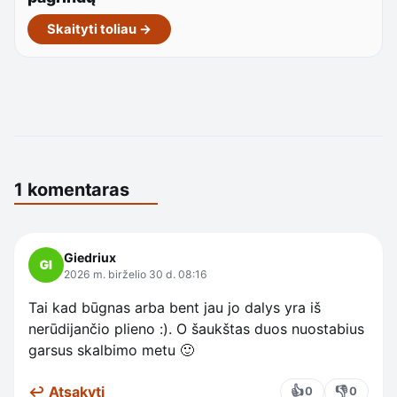
Skaityti toliau →
1 komentaras
Giedriux
2026 m. birželio 30 d. 08:16
Tai kad būgnas arba bent jau jo dalys yra iš
nerūdijančio plieno :). O šaukštas duos nuostabius
garsus skalbimo metu 🙂
↩ Atsakyti
👍
👎
0
0