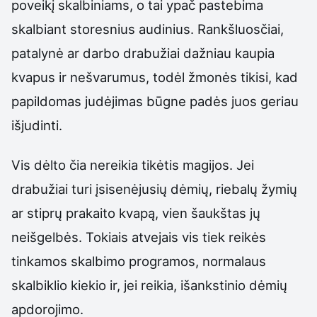
poveikį skalbiniams, o tai ypač pastebima
skalbiant storesnius audinius. Rankšluosčiai,
patalynė ar darbo drabužiai dažniau kaupia
kvapus ir nešvarumus, todėl žmonės tikisi, kad
papildomas judėjimas būgne padės juos geriau
išjudinti.
Vis dėlto čia nereikia tikėtis magijos. Jei
drabužiai turi įsisenėjusių dėmių, riebalų žymių
ar stiprų prakaito kvapą, vien šaukštas jų
neišgelbės. Tokiais atvejais vis tiek reikės
tinkamos skalbimo programos, normalaus
skalbiklio kiekio ir, jei reikia, išankstinio dėmių
apdorojimo.