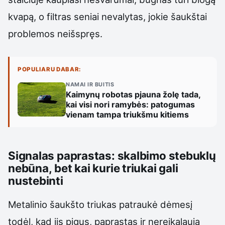
kvapą, o filtras seniai nevalytas, jokie šaukštai
problemos neišspręs.
POPULIARU DABAR:
NAMAI IR BUITIS
Kaimynų robotas pjauna žolę tada,
kai visi nori ramybės: patogumas
vienam tampa triukšmu kitiems
Signalas paprastas: skalbimo stebuklų
nebūna, bet kai kurie triukai gali
nustebinti
Metalinio šaukšto triukas patraukė dėmesį
todėl, kad jis pigus, paprastas ir nereikalauja