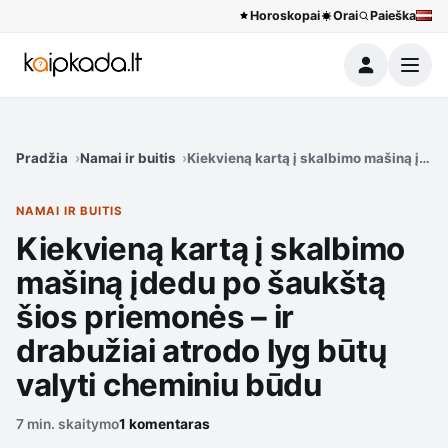
Horoskopai
Orai
Paieška
Meniu
Pradžia
Namai ir buitis
Kiekvieną kartą į skalbimo mašiną įdedu
NAMAI IR BUITIS
Kiekvieną kartą į skalbimo
mašiną įdedu po šaukštą
šios priemonės – ir
drabužiai atrodo lyg būtų
valyti cheminiu būdu
7 min. skaitymo
1 komentaras