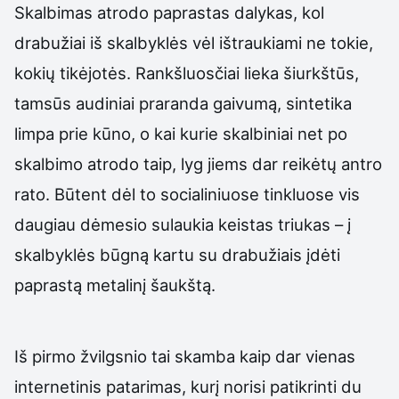
Skalbimas atrodo paprastas dalykas, kol
drabužiai iš skalbyklės vėl ištraukiami ne tokie,
kokių tikėjotės. Rankšluosčiai lieka šiurkštūs,
tamsūs audiniai praranda gaivumą, sintetika
limpa prie kūno, o kai kurie skalbiniai net po
skalbimo atrodo taip, lyg jiems dar reikėtų antro
rato. Būtent dėl to socialiniuose tinkluose vis
daugiau dėmesio sulaukia keistas triukas – į
skalbyklės būgną kartu su drabužiais įdėti
paprastą metalinį šaukštą.
Iš pirmo žvilgsnio tai skamba kaip dar vienas
internetinis patarimas, kurį norisi patikrinti du