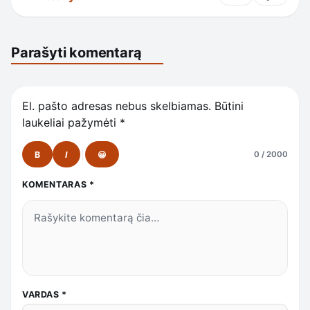
Parašyti komentarą
El. pašto adresas nebus skelbiamas.
Būtini
laukeliai pažymėti
*
B
I
😀
0 / 2000
KOMENTARAS
*
VARDAS
*