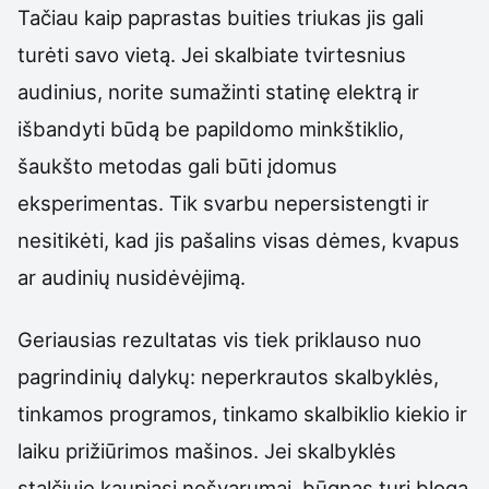
Tačiau kaip paprastas buities triukas jis gali
turėti savo vietą. Jei skalbiate tvirtesnius
audinius, norite sumažinti statinę elektrą ir
išbandyti būdą be papildomo minkštiklio,
šaukšto metodas gali būti įdomus
eksperimentas. Tik svarbu nepersistengti ir
nesitikėti, kad jis pašalins visas dėmes, kvapus
ar audinių nusidėvėjimą.
Geriausias rezultatas vis tiek priklauso nuo
pagrindinių dalykų: neperkrautos skalbyklės,
tinkamos programos, tinkamo skalbiklio kiekio ir
laiku prižiūrimos mašinos. Jei skalbyklės
stalčiuje kaupiasi nešvarumai, būgnas turi blogą