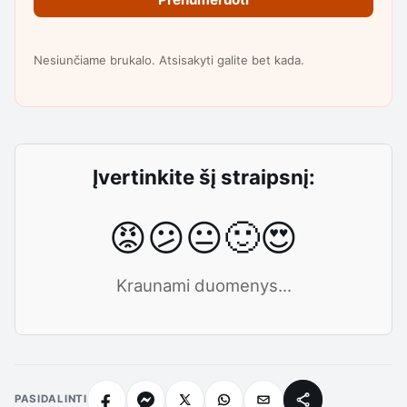
Nesiunčiame brukalo. Atsisakyti galite bet kada.
Įvertinkite šį straipsnį:
😡
😕
😐
🙂
😍
Kraunami duomenys...
PASIDALINTI