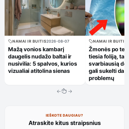
NAMAI IR BUITIS
NAMAI IR BUITIS
2026-08-07
Žmonės po tele
Mažą vonios kambarį
tiesia foliją, ta
daugelis nudažo baltai ir
svarbiausią det
nusivilia: 5 spalvos, kurios
gali sukelti dau
vizualiai atitolina sienas
problemų
←
→
IEŠKOTE DAUGIAU?
Atraskite kitus straipsnius