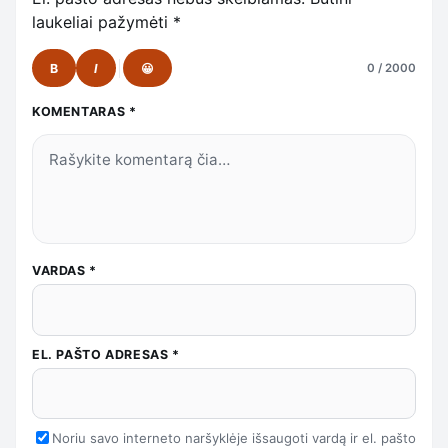
laukeliai pažymėti
*
B
I
😀
0 / 2000
KOMENTARAS
*
VARDAS
*
EL. PAŠTO ADRESAS
*
Noriu savo interneto naršyklėje išsaugoti vardą ir el. pašto