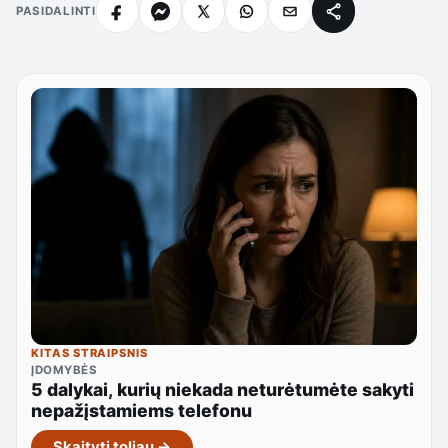
PASIDALINTI
KITAS STRAIPSNIS
ĮDOMYBĖS
5 dalykai, kurių niekada neturėtumėte sakyti
nepažįstamiems telefonu
Skaityti toliau →