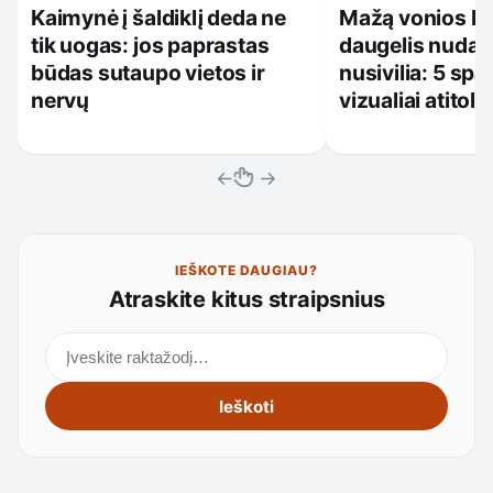
Kaimynė į šaldiklį deda ne
Mažą vonios k
tik uogas: jos paprastas
daugelis nudažo
būdas sutaupo vietos ir
nusivilia: 5 spa
nervų
vizualiai atitol
←
→
IEŠKOTE DAUGIAU?
Atraskite kitus straipsnius
Ieškoti straipsnių
Ieškoti