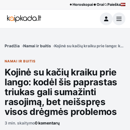
Horoskopai
Orai
Paieška
Meniu
Pradžia
Namai ir buitis
Kojinė su kačių kraiku prie lango: kodė
NAMAI IR BUITIS
Kojinė su kačių kraiku prie
lango: kodėl šis paprastas
triukas gali sumažinti
rasojimą, bet neišspręs
visos drėgmės problemos
3 min. skaitymo
0 komentarų