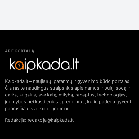
APIE PORTALĄ
Kaipkada.lt – naujienų, patarimų ir gyvenimo būdo portalas.
Čia rasite naudingus straipsnius apie namus ir buitį, sodą ir
daržą, augalus, sveikatą, mitybą, receptus, technologijas,
įdomybes bei kasdienius sprendimus, kurie padeda gyventi
paprasčiau, sveikiau ir įdomiau.
Redakcija: redakcija@kaipkada.lt