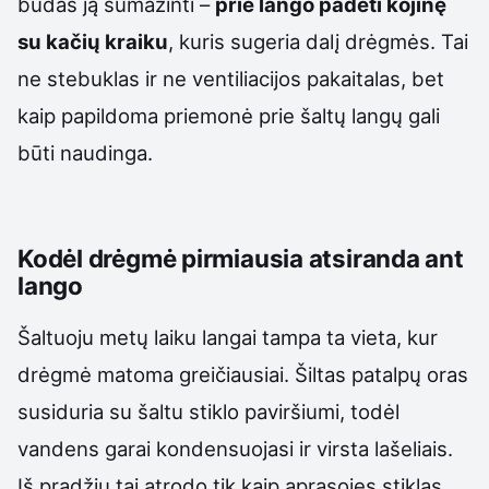
būdas ją sumažinti –
prie lango padėti kojinę
su kačių kraiku
, kuris sugeria dalį drėgmės. Tai
ne stebuklas ir ne ventiliacijos pakaitalas, bet
kaip papildoma priemonė prie šaltų langų gali
būti naudinga.
Kodėl drėgmė pirmiausia atsiranda ant
lango
Šaltuoju metų laiku langai tampa ta vieta, kur
drėgmė matoma greičiausiai. Šiltas patalpų oras
susiduria su šaltu stiklo paviršiumi, todėl
vandens garai kondensuojasi ir virsta lašeliais.
Iš pradžių tai atrodo tik kaip aprasojęs stiklas,