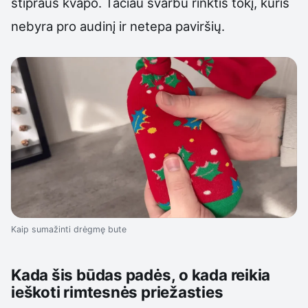
stipraus kvapo. Tačiau svarbu rinktis tokį, kuris
nebyra pro audinį ir netepa paviršių.
Kaip sumažinti drėgmę bute
Kada šis būdas padės, o kada reikia
ieškoti rimtesnės priežasties