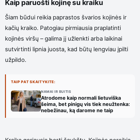
Kaip paruošti kojinę su kraiku
Šiam būdui reikia paprastos švarios kojinės ir
kačių kraiko. Patogiau pirmiausia praplatinti
kojinės viršų – galima jį užlenkti arba laikinai
sutvirtinti lipnia juosta, kad būtų lengviau įpilti
užpildo.
TAIP PAT SKAITYKITE:
NAMAI IR BUITIS
Atrodome kaip normali lietuviška
šeima, bet pinigų vis tiek neužtenka:
nebežinau, ką darome ne taip
Kraiką geriausia berti šaukštu. Kojinės nereikia