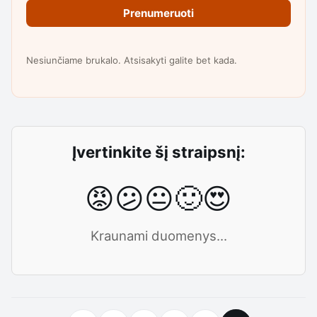
Prenumeruoti
Nesiunčiame brukalo. Atsisakyti galite bet kada.
Įvertinkite šį straipsnį:
😡
😕
😐
🙂
😍
Kraunami duomenys...