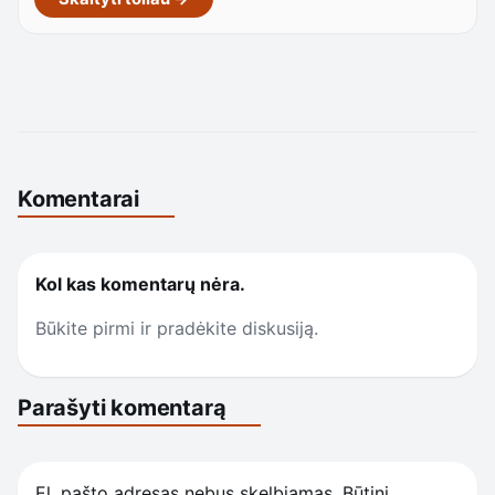
Komentarai
Kol kas komentarų nėra.
Būkite pirmi ir pradėkite diskusiją.
Parašyti komentarą
El. pašto adresas nebus skelbiamas.
Būtini