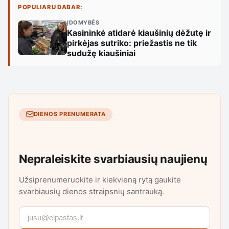
POPULIARU DABAR:
ĮDOMYBĖS
Kasininkė atidarė kiaušinių dėžutę ir
pirkėjas sutriko: priežastis ne tik
sudužę kiaušiniai
DIENOS PRENUMERATA
Nepraleiskite svarbiausių naujienų
Užsiprenumeruokite ir kiekvieną rytą gaukite
svarbiausių dienos straipsnių santrauką.