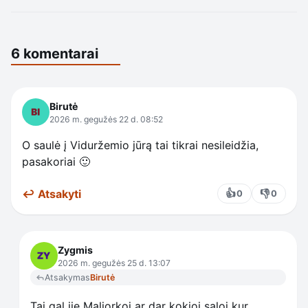
6 komentarai
Birutė
2026 m. gegužės 22 d. 08:52
O saulė į Viduržemio jūrą tai tikrai nesileidžia,
pasakoriai 🙂
↩ Atsakyti
👍
👎
0
0
Zygmis
2026 m. gegužės 25 d. 13:07
Atsakymas
Birutė
Tai gal jie Maljorkoj ar dar kokioj saloj kur