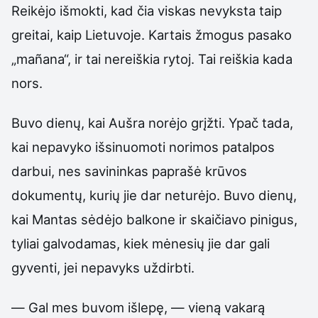
Reikėjo išmokti, kad čia viskas nevyksta taip
greitai, kaip Lietuvoje. Kartais žmogus pasako
„mañana“, ir tai nereiškia rytoj. Tai reiškia kada
nors.
Buvo dienų, kai Aušra norėjo grįžti. Ypač tada,
kai nepavyko išsinuomoti norimos patalpos
darbui, nes savininkas paprašė krūvos
dokumentų, kurių jie dar neturėjo. Buvo dienų,
kai Mantas sėdėjo balkone ir skaičiavo pinigus,
tyliai galvodamas, kiek mėnesių jie dar gali
gyventi, jei nepavyks uždirbti.
— Gal mes buvom išlepę, — vieną vakarą