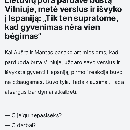
Lietuvių pora pardavė būstą
Vilniuje, metė verslus ir išvyko
į Ispaniją: „Tik ten supratome,
kad gyvenimas nėra vien
bėgimas“
Kai Aušra ir Mantas pasakė artimiesiems, kad
parduoda butą Vilniuje, uždaro savo verslus ir
išvyksta gyventi į Ispaniją, pirmoji reakcija buvo
ne džiaugsmas. Buvo tyla. Tada klausimai. Tada
atsargūs bandymai atkalbėti.
— O jeigu nepasiseks?
— O darbai?