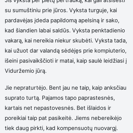
Jis vyksta per pietų pertrauką, kai gali atsisėsti
su sumuštiniu prie jūros. Vyksta turguje, kai
pardavėjas įdeda papildomą apelsiną ir sako,
kad šiandien labai saldūs. Vyksta penktadienio
vakarą, kai nereikia niekur skubėti. Vyksta tada,
kai užuot dar valandą sėdėjęs prie kompiuterio,
išeini pasivaikščioti ir matai, kaip saulė leidžiasi į
Viduržemio jūrą.
Jie nepraturtėjo. Bent jau ne taip, kaip anksčiau
suprato turtą. Pajamos tapo paprastesnės,
kartais net nepastovesnės. Bet išlaidos ir
poreikiai taip pat pasikeitė. Jiems nebereikėjo
tiek daug pirkti, kad kompensuotų nuovargį.