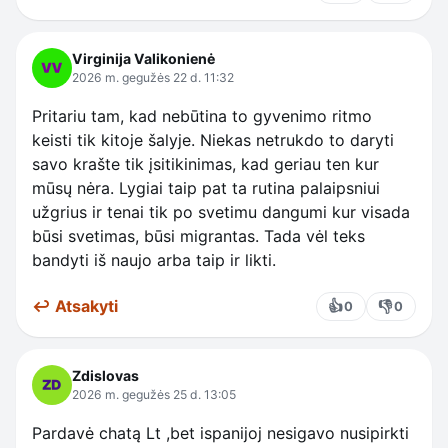
Virginija Valikonienė
2026 m. gegužės 22 d. 11:32
Pritariu tam, kad nebūtina to gyvenimo ritmo
keisti tik kitoje šalyje. Niekas netrukdo to daryti
savo krašte tik įsitikinimas, kad geriau ten kur
mūsų nėra. Lygiai taip pat ta rutina palaipsniui
užgrius ir tenai tik po svetimu dangumi kur visada
būsi svetimas, būsi migrantas. Tada vėl teks
bandyti iš naujo arba taip ir likti.
↩ Atsakyti
👍
👎
0
0
Zdislovas
2026 m. gegužės 25 d. 13:05
Pardavė chatą Lt ,bet ispanijoj nesigavo nusipirkti