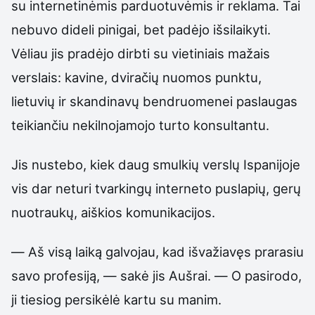
su internetinėmis parduotuvėmis ir reklama. Tai
nebuvo dideli pinigai, bet padėjo išsilaikyti.
Vėliau jis pradėjo dirbti su vietiniais mažais
verslais: kavine, dviračių nuomos punktu,
lietuvių ir skandinavų bendruomenei paslaugas
teikiančiu nekilnojamojo turto konsultantu.
Jis nustebo, kiek daug smulkių verslų Ispanijoje
vis dar neturi tvarkingų interneto puslapių, gerų
nuotraukų, aiškios komunikacijos.
— Aš visą laiką galvojau, kad išvažiavęs prarasiu
savo profesiją, — sakė jis Aušrai. — O pasirodo,
ji tiesiog persikėlė kartu su manim.