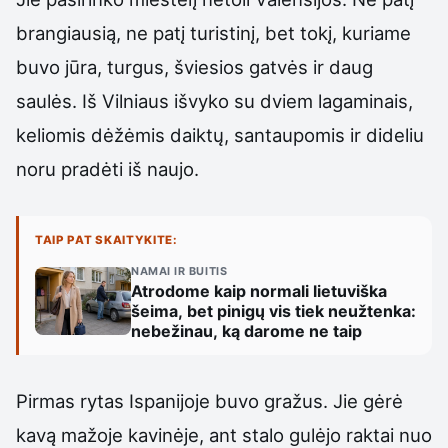
brangiausią, ne patį turistinį, bet tokį, kuriame
buvo jūra, turgus, šviesios gatvės ir daug
saulės. Iš Vilniaus išvyko su dviem lagaminais,
keliomis dėžėmis daiktų, santaupomis ir dideliu
noru pradėti iš naujo.
TAIP PAT SKAITYKITE:
NAMAI IR BUITIS
Atrodome kaip normali lietuviška
šeima, bet pinigų vis tiek neužtenka:
nebežinau, ką darome ne taip
Pirmas rytas Ispanijoje buvo gražus. Jie gėrė
kavą mažoje kavinėje, ant stalo gulėjo raktai nuo