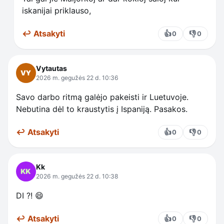
iskanijai priklauso,
↩ Atsakyti
👍
👎
0
0
Vytautas
2026 m. gegužės 22 d. 10:36
Savo darbo ritmą galėjo pakeisti ir Luetuvoje.
Nebutina dėl to kraustytis į Ispaniją. Pasakos.
↩ Atsakyti
👍
👎
0
0
Kk
2026 m. gegužės 22 d. 10:38
DI ?! 😄
↩ Atsakyti
👍
👎
0
0