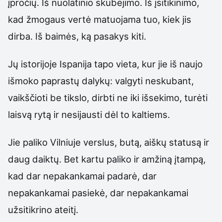
įpročių. Iš nuolatinio skubėjimo. Iš įsitikinimo,
kad žmogaus vertė matuojama tuo, kiek jis
dirba. Iš baimės, ką pasakys kiti.
Jų istorijoje Ispanija tapo vieta, kur jie iš naujo
išmoko paprastų dalykų: valgyti neskubant,
vaikščioti be tikslo, dirbti ne iki išsekimo, turėti
laisvą rytą ir nesijausti dėl to kaltiems.
Jie paliko Vilniuje verslus, butą, aiškų statusą ir
daug daiktų. Bet kartu paliko ir amžiną įtampą,
kad dar nepakankamai padarė, dar
nepakankamai pasiekė, dar nepakankamai
užsitikrino ateitį.