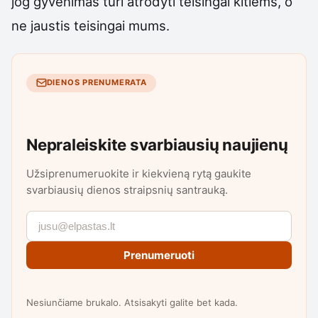
jog gyvenimas turi atrodyti teisingai kitiems, o
ne jaustis teisingai mums.
DIENOS PRENUMERATA
Nepraleiskite svarbiausių naujienų
Užsiprenumeruokite ir kiekvieną rytą gaukite
svarbiausių dienos straipsnių santrauką.
Prenumeruoti
Nesiunčiame brukalo. Atsisakyti galite bet kada.