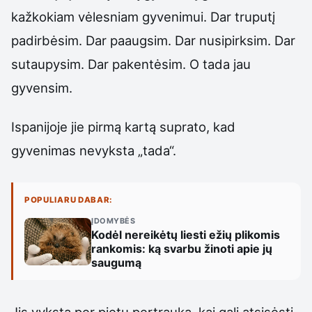
kažkokiam vėlesniam gyvenimui. Dar truputį
padirbėsim. Dar paaugsim. Dar nusipirksim. Dar
sutaupysim. Dar pakentėsim. O tada jau
gyvensim.
Ispanijoje jie pirmą kartą suprato, kad
gyvenimas nevyksta „tada“.
POPULIARU DABAR:
ĮDOMYBĖS
Kodėl nereikėtų liesti ežių plikomis
rankomis: ką svarbu žinoti apie jų
saugumą