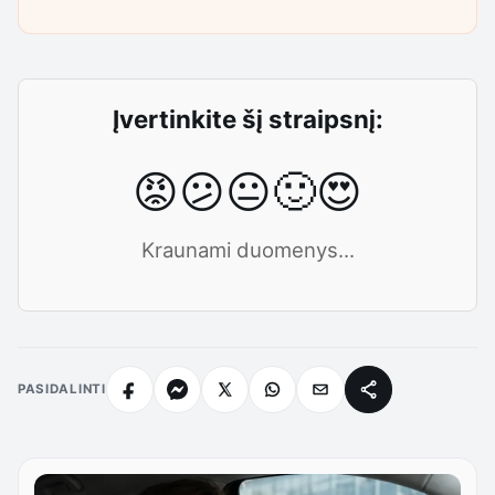
Įvertinkite šį straipsnį:
😡
😕
😐
🙂
😍
Kraunami duomenys...
PASIDALINTI