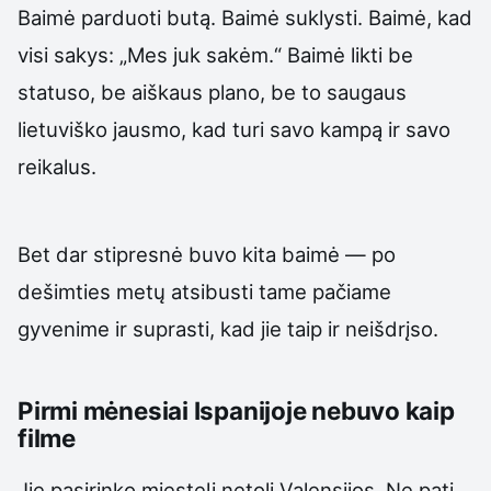
Baimė parduoti butą. Baimė suklysti. Baimė, kad
visi sakys: „Mes juk sakėm.“ Baimė likti be
statuso, be aiškaus plano, be to saugaus
lietuviško jausmo, kad turi savo kampą ir savo
reikalus.
Bet dar stipresnė buvo kita baimė — po
dešimties metų atsibusti tame pačiame
gyvenime ir suprasti, kad jie taip ir neišdrįso.
Pirmi mėnesiai Ispanijoje nebuvo kaip
filme
Jie pasirinko miestelį netoli Valensijos. Ne patį