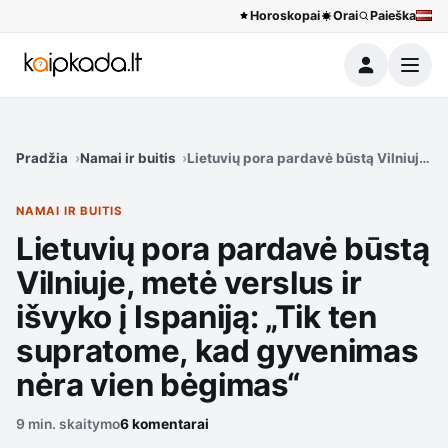
Horoskopai
Orai
Paieška
Meniu
Pradžia
Namai ir buitis
Lietuvių pora pardavė būstą Vilniuje, m
NAMAI IR BUITIS
Lietuvių pora pardavė būstą
Vilniuje, metė verslus ir
išvyko į Ispaniją: „Tik ten
supratome, kad gyvenimas
nėra vien bėgimas“
9 min. skaitymo
6 komentarai