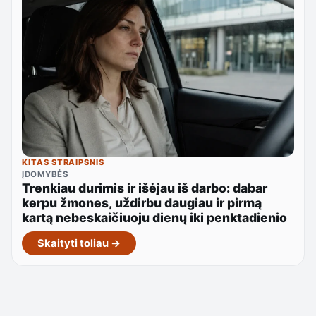
KITAS STRAIPSNIS
ĮDOMYBĖS
Trenkiau durimis ir išėjau iš darbo: dabar
kerpu žmones, uždirbu daugiau ir pirmą
kartą nebeskaičiuoju dienų iki penktadienio
Skaityti toliau →