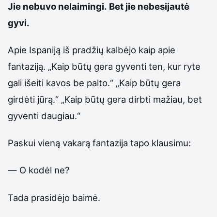
Jie nebuvo nelaimingi. Bet jie nebesijautė
gyvi.
Apie Ispaniją iš pradžių kalbėjo kaip apie
fantaziją. „Kaip būtų gera gyventi ten, kur ryte
gali išeiti kavos be palto.“ „Kaip būtų gera
girdėti jūrą.“ „Kaip būtų gera dirbti mažiau, bet
gyventi daugiau.“
Paskui vieną vakarą fantazija tapo klausimu:
— O kodėl ne?
Tada prasidėjo baimė.