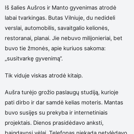
Iš šalies Aušros ir Manto gyvenimas atrodė
labai tvarkingas. Butas Vilniuje, du nedideli
verslai, automobilis, savaitgalio kelionės,
restoranai, planai. Jie nebuvo milijonieriai, bet
buvo tie žmonės, apie kuriuos sakoma:
„susitvarkę gyvenimą“.
Tik viduje viskas atrodė kitaip.
Aušra turėjo grožio paslaugų studiją, kurioje
pati dirbo ir dar samdė kelias moteris. Mantas
buvo susijęs su prekyba ir internetiniais
projektais. Dienos prasidėdavo anksti,
baigdavosi vėlai. Telefonas niekada netylėdavo.