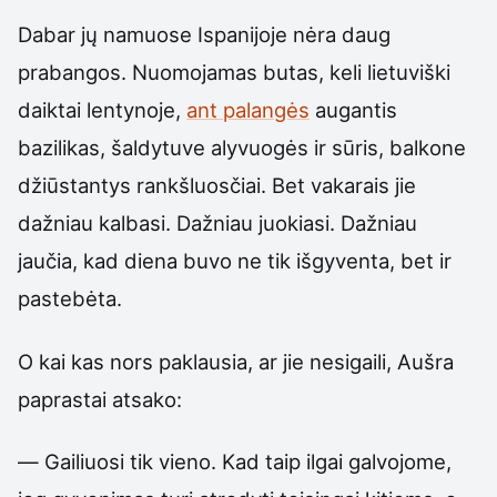
Dabar jų namuose Ispanijoje nėra daug
prabangos. Nuomojamas butas, keli lietuviški
daiktai lentynoje,
ant palangės
augantis
bazilikas, šaldytuve alyvuogės ir sūris, balkone
džiūstantys rankšluosčiai. Bet vakarais jie
dažniau kalbasi. Dažniau juokiasi. Dažniau
jaučia, kad diena buvo ne tik išgyventa, bet ir
pastebėta.
O kai kas nors paklausia, ar jie nesigaili, Aušra
paprastai atsako:
— Gailiuosi tik vieno. Kad taip ilgai galvojome,