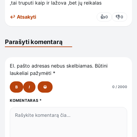
,tai truputi kaip ir lažova ,bet jų reikalas
↩ Atsakyti
👍
👎
0
0
Parašyti komentarą
El. pašto adresas nebus skelbiamas.
Būtini
laukeliai pažymėti
*
B
I
😀
0 / 2000
KOMENTARAS
*