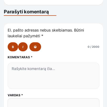
Parašyti komentarą
El. pašto adresas nebus skelbiamas.
Būtini
laukeliai pažymėti
*
B
I
😀
0 / 2000
KOMENTARAS
*
VARDAS
*