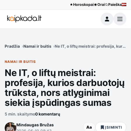
Horoskopai
Orai
Paieška
Meniu
Pradžia
Namai ir buitis
Ne IT, o liftų meistrai: profesija, kuri
NAMAI IR BUITIS
Ne IT, o liftų meistrai:
profesija, kurios darbuotojų
trūksta, nors atlyginimai
siekia įspūdingas sumas
5 min. skaitymo
0 komentarų
Mindaugas Bružas
Aa
ĮSIMINTI
2026-05-19 08:43