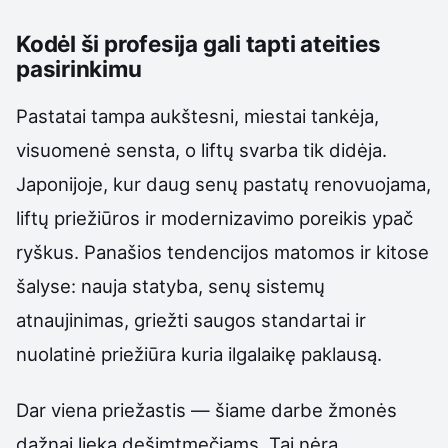
Kodėl ši profesija gali tapti ateities
pasirinkimu
Pastatai tampa aukštesni, miestai tankėja,
visuomenė sensta, o liftų svarba tik didėja.
Japonijoje, kur daug senų pastatų renovuojama,
liftų priežiūros ir modernizavimo poreikis ypač
ryškus. Panašios tendencijos matomos ir kitose
šalyse: nauja statyba, senų sistemų
atnaujinimas, griežti saugos standartai ir
nuolatinė priežiūra kuria ilgalaikę paklausą.
Dar viena priežastis — šiame darbe žmonės
dažnai lieka dešimtmečiams. Tai nėra