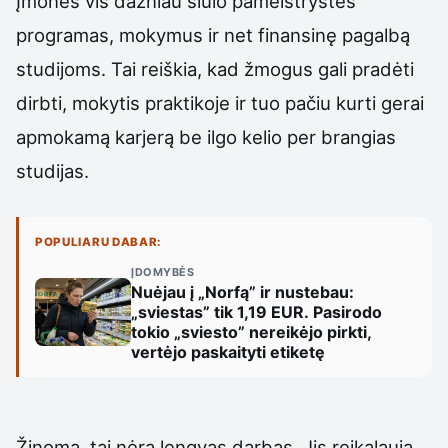
Įmonės vis dažniau siūlo pameistrystės
programas, mokymus ir net finansinę pagalbą
studijoms. Tai reiškia, kad žmogus gali pradėti
dirbti, mokytis praktikoje ir tuo pačiu kurti gerai
apmokamą karjerą be ilgo kelio per brangias
studijas.
POPULIARU DABAR:
ĮDOMYBĖS
Nuėjau į „Norfą” ir nustebau:
„sviestas” tik 1,19 EUR. Pasirodo
tokio „sviesto” nereikėjo pirkti,
vertėjo paskaityti etiketę
Žinoma, tai nėra lengvas darbas. Jis reikalauja