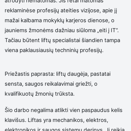
atrodyti nematomas. Jis retai matomas
reklaminėse profesijų ateities vizijose, apie jį
mažai kalbama mokyklų karjeros dienose, o
jauniems žmonėms dažniau siūloma „eiti į IT“.
Tačiau būtent liftų specialistai šiandien tampa
viena paklausiausių techninių profesijų.
Priežastis paprasta: liftų daugėja, pastatai
sensta, saugos reikalavimai griežti, o
kvalifikuotų žmonių trūksta.
Šio darbo negalima atlikti vien paspaudus kelis
klavišus. Liftas yra mechanikos, elektros,
elektronikos ir saugos sistemų derinys. Jį reikia