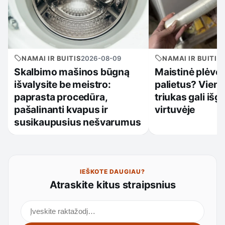
NAMAI IR BUITIS
2026-08-09
NAMAI IR BUITIS
Skalbimo mašinos būgną
Maistinė plėvel
išvalysite be meistro:
palietus? Viena
paprasta procedūra,
triukas gali išg
pašalinanti kvapus ir
virtuvėje
susikaupusius nešvarumus
IEŠKOTE DAUGIAU?
Atraskite kitus straipsnius
Ieškoti straipsnių