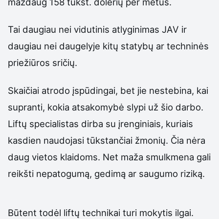
maždaug 158 tūkst. dolerių per metus.
Tai daugiau nei vidutinis atlyginimas JAV ir
daugiau nei daugelyje kitų statybų ar techninės
priežiūros sričių.
Skaičiai atrodo įspūdingai, bet jie nestebina, kai
supranti, kokia atsakomybė slypi už šio darbo.
Liftų specialistas dirba su įrenginiais, kuriais
kasdien naudojasi tūkstančiai žmonių. Čia nėra
daug vietos klaidoms. Net maža smulkmena gali
reikšti nepatogumą, gedimą ar saugumo riziką.
Būtent todėl liftų technikai turi mokytis ilgai.