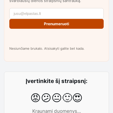
svarbiausių dienos straipsnių santrauką.
Prenumeruoti
Nesiunčiame brukalo. Atsisakyti galite bet kada.
Įvertinkite šį straipsnį:
😡
😕
😐
🙂
😍
Kraunami duomenys...