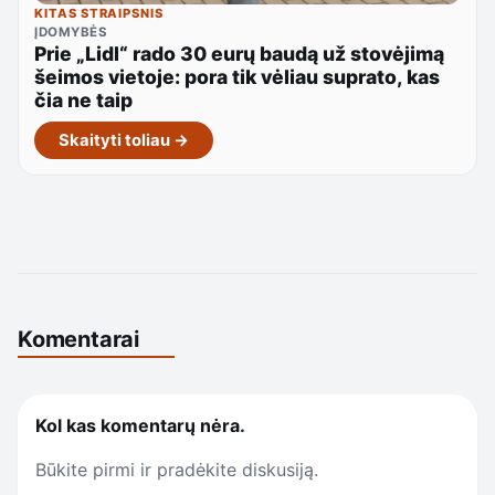
KITAS STRAIPSNIS
ĮDOMYBĖS
Prie „Lidl“ rado 30 eurų baudą už stovėjimą
šeimos vietoje: pora tik vėliau suprato, kas
čia ne taip
Skaityti toliau →
Komentarai
Kol kas komentarų nėra.
Būkite pirmi ir pradėkite diskusiją.