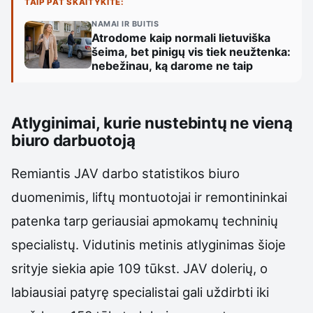
TAIP PAT SKAITYKITE:
NAMAI IR BUITIS
Atrodome kaip normali lietuviška
šeima, bet pinigų vis tiek neužtenka:
nebežinau, ką darome ne taip
Atlyginimai, kurie nustebintų ne vieną
biuro darbuotoją
Remiantis JAV darbo statistikos biuro
duomenimis, liftų montuotojai ir remontininkai
patenka tarp geriausiai apmokamų techninių
specialistų. Vidutinis metinis atlyginimas šioje
srityje siekia apie 109 tūkst. JAV dolerių, o
labiausiai patyrę specialistai gali uždirbti iki