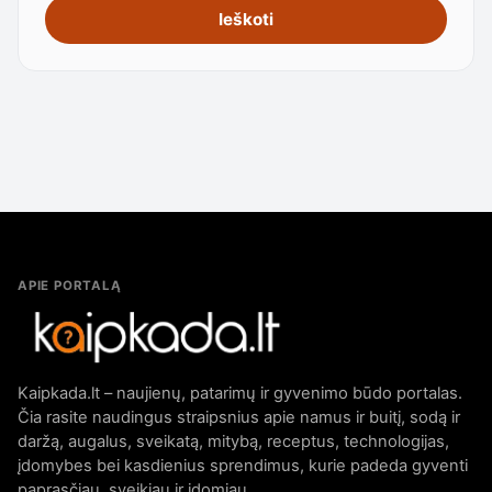
Ieškoti
APIE PORTALĄ
Kaipkada.lt – naujienų, patarimų ir gyvenimo būdo portalas.
Čia rasite naudingus straipsnius apie namus ir buitį, sodą ir
daržą, augalus, sveikatą, mitybą, receptus, technologijas,
įdomybes bei kasdienius sprendimus, kurie padeda gyventi
paprasčiau, sveikiau ir įdomiau.