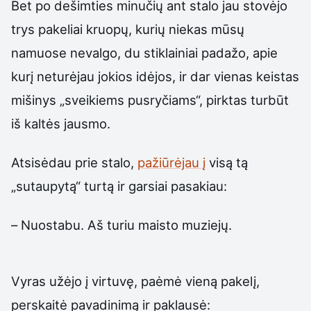
Bet po dešimties minučių ant stalo jau stovėjo
trys pakeliai kruopų, kurių niekas mūsų
namuose nevalgo, du stiklainiai padažo, apie
kurį neturėjau jokios idėjos, ir dar vienas keistas
mišinys „sveikiems pusryčiams“, pirktas turbūt
iš kaltės jausmo.
Atsisėdau prie stalo,
pažiūrėjau į
visą tą
„sutaupytą“ turtą ir garsiai pasakiau:
– Nuostabu. Aš turiu maisto muziejų.
Vyras užėjo į virtuvę, paėmė vieną pakelį,
perskaitė pavadinimą ir paklausė: