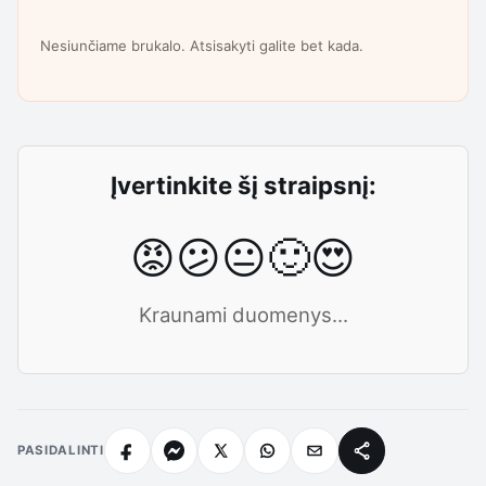
Nesiunčiame brukalo. Atsisakyti galite bet kada.
Įvertinkite šį straipsnį:
😡
😕
😐
🙂
😍
Kraunami duomenys...
PASIDALINTI