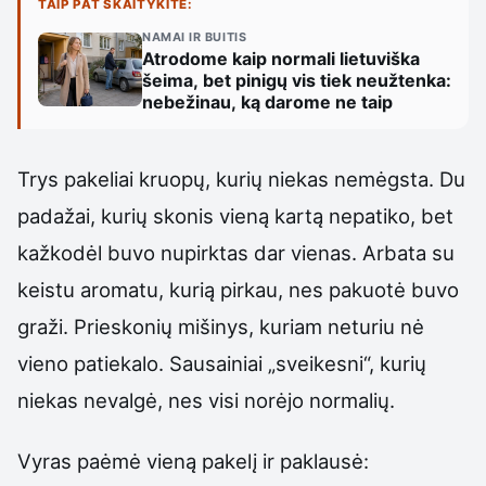
TAIP PAT SKAITYKITE:
NAMAI IR BUITIS
Atrodome kaip normali lietuviška
šeima, bet pinigų vis tiek neužtenka:
nebežinau, ką darome ne taip
Trys pakeliai kruopų, kurių niekas nemėgsta. Du
padažai, kurių skonis vieną kartą nepatiko, bet
kažkodėl buvo nupirktas dar vienas. Arbata su
keistu aromatu, kurią pirkau, nes pakuotė buvo
graži. Prieskonių mišinys, kuriam neturiu nė
vieno patiekalo. Sausainiai „sveikesni“, kurių
niekas nevalgė, nes visi norėjo normalių.
Vyras paėmė vieną pakelį ir paklausė: