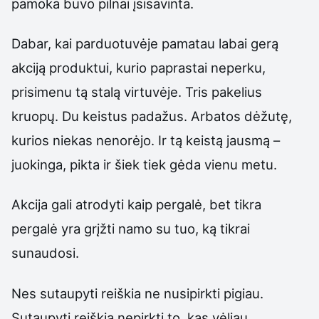
pamoka buvo pilnai įsisavinta.
Dabar, kai parduotuvėje pamatau labai gerą
akciją produktui, kurio paprastai neperku,
prisimenu tą stalą virtuvėje. Tris pakelius
kruopų. Du keistus padažus. Arbatos dėžutę,
kurios niekas nenorėjo. Ir tą keistą jausmą –
juokinga, pikta ir šiek tiek gėda vienu metu.
Akcija gali atrodyti kaip pergalė, bet tikra
pergalė yra grįžti namo su tuo, ką tikrai
sunaudosi.
Nes sutaupyti reiškia ne nusipirkti pigiau.
Sutaupyti reiškia nepirkti to, kas vėliau