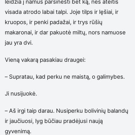
leidžia į namus parsinešti bet ką, nes ateitis
visada atrodo labai talpi. Joje tilps ir lęšiai, ir
kruopos, ir penki padažai, ir trys rūšių
makaronai, ir dar pakuotė miltų, nors namuose
jau yra dvi.
Vieną vakarą pasakiau draugei:
– Supratau, kad perku ne maistą, o galimybes.
Ji nusijuokė.
– Aš irgi taip darau. Nusiperku bolivinių balandų
ir jaučiuosi, lyg būčiau pradėjusi naują
gyvenimą.