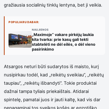
gražiausia socialinių tinklų lentyna, bet ji veikia.
POPULIARU DABAR:
NAUJIENOS
„Maximoje“ vakare pirkėjų laukia
kita tvarka: prie kasų gali tekti
stabtelėti ne dėl eilės, o dėl vieno
pasirinkimo
Atsargos neturi būti sudarytos iš maisto, kurį
nusipirkau todėl, kad „reikėtų sveikiau“, „reikėtų
taupiau“, „reikėtų išbandyti“. Tokie produktai
dažnai tampa tyliais priekaištais. Atidarai
spintelę, pamatai juos ir jauti kaltę, kad vis dar
nepagaminai tos sveikos košės ar egzotiško