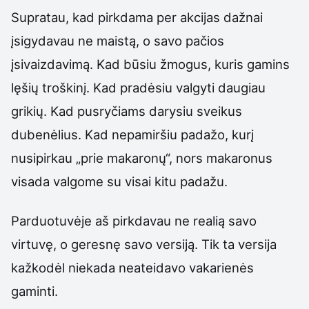
Supratau, kad pirkdama per akcijas dažnai
įsigydavau ne maistą, o savo pačios
įsivaizdavimą. Kad būsiu žmogus, kuris gamins
lęšių troškinį. Kad pradėsiu valgyti daugiau
grikių. Kad pusryčiams darysiu sveikus
dubenėlius. Kad nepamiršiu padažo, kurį
nusipirkau „prie makaronų“, nors makaronus
visada valgome su visai kitu padažu.
Parduotuvėje aš pirkdavau ne realią savo
virtuvę, o geresnę savo versiją. Tik ta versija
kažkodėl niekada neateidavo vakarienės
gaminti.