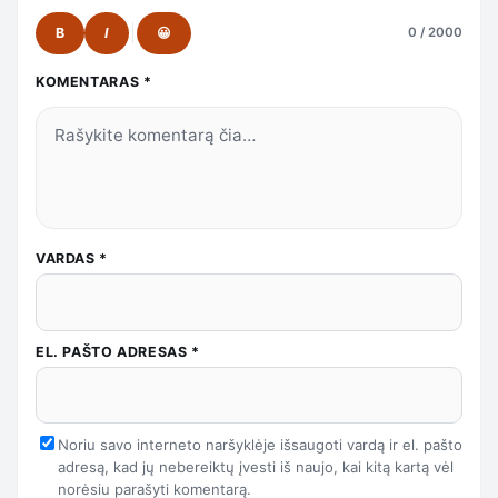
B
I
😀
0 / 2000
KOMENTARAS
*
VARDAS
*
EL. PAŠTO ADRESAS
*
Noriu savo interneto naršyklėje išsaugoti vardą ir el. pašto
adresą, kad jų nebereiktų įvesti iš naujo, kai kitą kartą vėl
norėsiu parašyti komentarą.