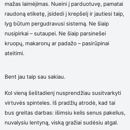
mažas laimėjimas. Nueini į parduotuvę, pamatai
raudoną etiketę, įsidedi į krepšelį ir jautiesi taip,
lyg būtum pergudravusi sistemą. Ne šiaip
nusipirkai – sutaupei. Ne šiaip parsinešei
kruopų, makaronų ar padažo – pasirūpinai
ateitimi.
Bent jau taip sau sakiau.
Kol vieną šeštadienį nusprendžiau susitvarkyti
virtuvės spinteles. Iš pradžių atrodė, kad tai
bus greitas darbas: išimsiu kelis senus pakelius,
nuvalysiu lentyną, viską gražiai sudėsiu atgal.