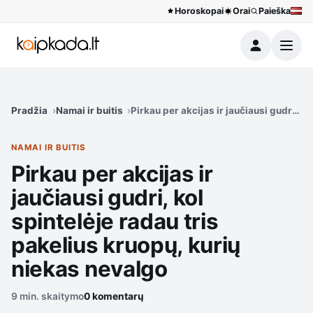
Horoskopai
Orai
Paieška
Meniu
Pradžia
Namai ir buitis
Pirkau per akcijas ir jaučiausi gudri, k
NAMAI IR BUITIS
Pirkau per akcijas ir
jaučiausi gudri, kol
spintelėje radau tris
pakelius kruopų, kurių
niekas nevalgo
9 min. skaitymo
0 komentarų