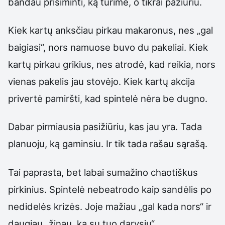
bandau prisiminti, ką turime, o tikrai pažiūriu.
Kiek kartų anksčiau pirkau makaronus, nes „gal
baigiasi“, nors namuose buvo du pakeliai. Kiek
kartų pirkau grikius, nes atrodė, kad reikia, nors
vienas pakelis jau stovėjo. Kiek kartų akcija
privertė pamiršti, kad spintelė nėra be dugno.
Dabar pirmiausia pasižiūriu, kas jau yra. Tada
planuoju, ką gaminsiu. Ir tik tada rašau sąrašą.
Tai paprasta, bet labai sumažino chaotiškus
pirkinius. Spintelė nebeatrodo kaip sandėlis po
nedidelės krizės. Joje mažiau „gal kada nors“ ir
daugiau „žinau, ką su tuo darysiu“.