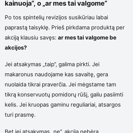
kainuoja“, o „ar mes tai valgome“
Po tos spintelių revizijos susikūriau labai
paprastą taisyklę. Prieš pirkdama produktą per
akciją klausiu savęs:
ar mes tai valgome be
akcijos?
Jei atsakymas „taip“, galima pirkti. Jei
makaronus naudojame kas savaitę, gera
nuolaida tikrai praverčia. Jei mėgstame tam
tikrą konservuotų pomidorų rūšį, galiu pasiimti
kelis. Jei kruopas gaminu reguliariai, atsargos
turi prasmę.
Bet jei atsakymas „ne“, akcija nebėra