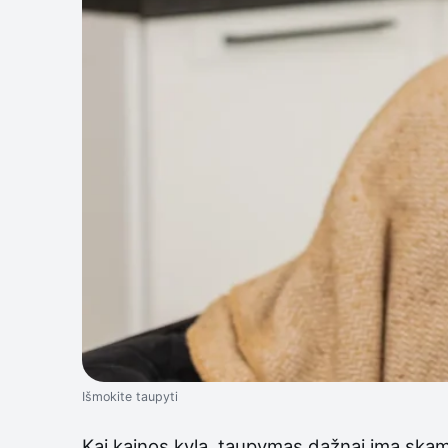
Išmokite taupyti
Kai kainos kyla, taupymas dažnai ima skamb