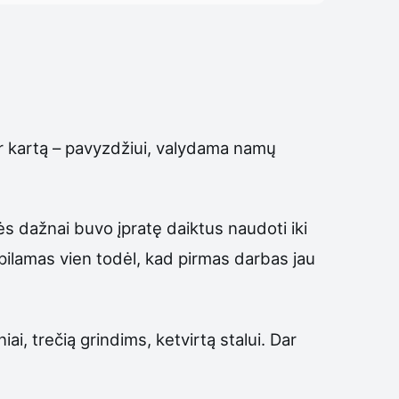
ar kartą – pavyzdžiui, valydama namų
nės dažnai buvo įpratę daiktus naudoti iki
pilamas vien todėl, kad pirmas darbas jau
i, trečią grindims, ketvirtą stalui. Dar