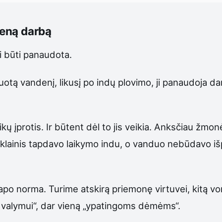
ieną darbą
li būti panaudota.
uotą vandenį, likusį po indų plovimo, ji panaudoja d
kų įprotis. Ir būtent dėl to jis veikia. Anksčiau žmo
tiklainis tapdavo laikymo indu, o vanduo nebūdavo iš
 norma. Turime atskirą priemonę virtuvei, kitą vonia
m valymui“, dar vieną „ypatingoms dėmėms“.