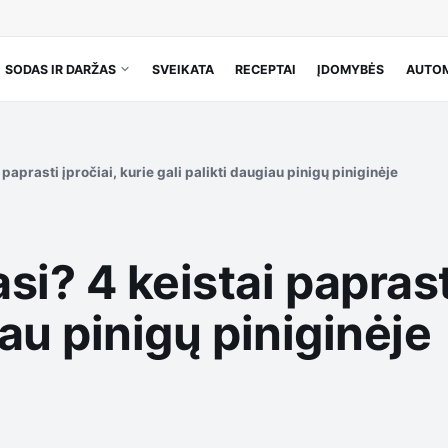
SODAS IR DARŽAS
SVEIKATA
RECEPTAI
ĮDOMYBĖS
AUTOM
paprasti įpročiai, kurie gali palikti daugiau pinigų piniginėje
i? 4 keistai paprasti
iau pinigų piniginėje