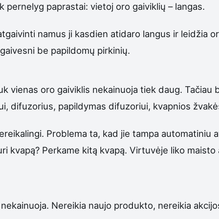
pernelyg paprastai: vietoj oro gaiviklių – langas.
ivinti namus ji kasdien atidaro langus ir leidžia oru
 gaivesni be papildomų pirkinių.
k vienas oro gaiviklis nekainuoja tiek daug. Tačiau bū
ui, difuzorius, papildymas difuzoriui, kvapnios žvak
ereikalingi. Problema ta, kad jie tampa automatiniu 
uri kvapą? Perkame kitą kvapą. Virtuvėje liko maist
 nekainuoja. Nereikia naujo produkto, nereikia akcijo