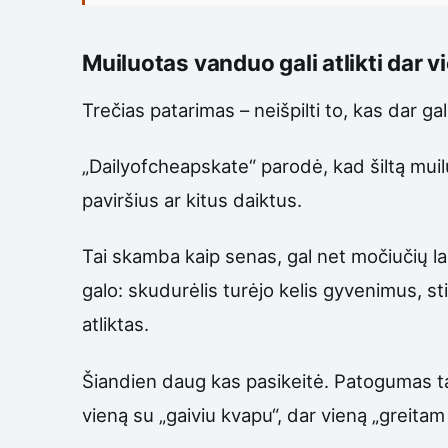
Muiluotas vanduo gali atlikti dar v
Trečias patarimas – neišpilti to, kas dar ga
„Dailyofcheapskate“ parodė, kad šiltą muil
paviršius ar kitus daiktus.
Tai skamba kaip senas, gal net močiučių lai
galo: skudurėlis turėjo kelis gyvenimus, s
atliktas.
Šiandien daug kas pasikeitė. Patogumas tapo
vieną su „gaiviu kvapu“, dar vieną „greita