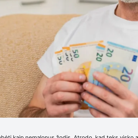
ėti kaip nemalonus žodis. Atrodo, kad teks visko ats