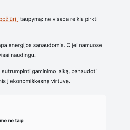
požiūrį į
taupymą: ne visada reikia pirkti
ampa energijos sąnaudomis. O jei namuose
visai naudingu.
a sutrumpinti gaminimo laiką, panaudoti
gsnis į ekonomiškesnę virtuvę.
ome ne taip