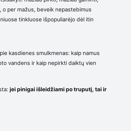
ius, o per mažus, beveik nepastebimus
niuose tinkluose išpopuliarėjo dėl itin
u apie kasdienes smulkmenas: kaip namus
oto vandens ir kaip nepirkti daiktų vien
sta:
jei pinigai išleidžiami po truputį, tai ir