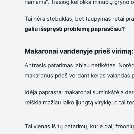
namams“. Tiesiog keliolika minučių gryno o
Tai nėra stebuklas, bet taupymas retai pr
galiu išspręsti problemą paprasčiau?
Makaronai vandenyje prieš virimą: 
Antrasis patarimas labiau netikėtas. Norė
makaronus prieš verdant kelias valandas p
Idėja paprasta: makaronai suminkštėja dar 
reiškia mažiau laiko įjungtą viryklę, o tai 
Tai vienas iš tų patarimų, kurie dalį žmonių