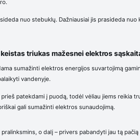
ro.
asideda nuo stebuklų. Dažniausiai jis prasideda nuo
keistas triukas mažesnei elektros sąskait
dama sumažinti elektros energijos suvartojimą gamin
alaikyti vandenyje.
prieš patekdami į puodą, todėl vėliau jiems reikia t
teoriškai gali sumažinti elektros sunaudojimą.
 pralinksmins, o dalį – privers pabandyti jau tą pačią