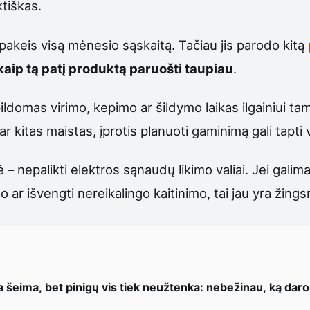
ktiškas.
 pakeis visą mėnesio sąskaitą. Tačiau jis parodo kitą
kaip tą patį produktą paruošti taupiau
.
ldomas virimo, kepimo ar šildymo laikas ilgainiui t
r kitas maistas, įprotis planuoti gaminimą gali tapti 
– nepalikti elektros sąnaudų likimo valiai. Jei galim
rto ar išvengti nereikalingo kaitinimo, tai jau yra žin
a šeima, bet pinigų vis tiek neužtenka: nebežinau, ką dar