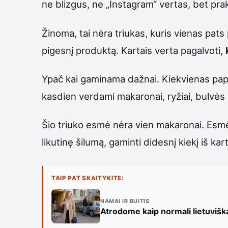
ne blizgus, ne „Instagram“ vertas, bet pra
Žinoma, tai nėra triukas, kuris vienas pats
pigesnį produktą. Kartais verta pagalvoti,
Ypač kai gaminama dažnai. Kiekvienas papi
kasdien verdami makaronai, ryžiai, bulvės a
Šio triuko esmė nėra vien makaronai. Esmė 
likutinę šilumą, gaminti didesnį kiekį iš ka
TAIP PAT SKAITYKITE:
NAMAI IR BUITIS
Atrodome kaip normali lietuvišk