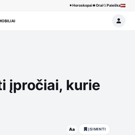
Horoskopai
Orai
Paieška
OBILIAI
 įpročiai, kurie
Aa
ĮSIMINTI