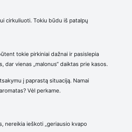
i cirkuliuoti. Tokiu būdu iš patalpų
tent tokie pirkiniai dažnai ir pasislepia
ės, dar vienas „malonus“ daiktas prie kasos.
atsakymu į paprastą situaciją. Namai
o aromatas? Vėl perkame.
s, nereikia ieškoti „geriausio kvapo