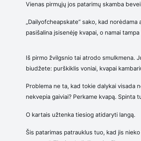
Vienas pirmųjų jos patarimų skamba beveik 
„Dailyofcheapskate“ sako, kad norėdama atga
pasišalina įsisenėję kvapai, o namai tampa
Iš pirmo žvilgsnio tai atrodo smulkmena. Ju
biudžete: purškiklis voniai, kvapai kambari
Problema ne ta, kad tokie dalykai visada n
nekvepia gaiviai? Perkame kvapą. Spinta t
O kartais užtenka tiesiog atidaryti langą.
Šis patarimas patrauklus tuo, kad jis nieko