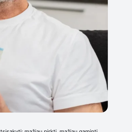
isakyti: mažiau pirkti, mažiau gaminti,