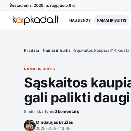
Šeštadienis, 2026 m. rugpjūčio 8 d.
NAUJIENOS
NAMAI IR BUITIS
Pradžia
Namai ir buitis
Sąskaitos kaupiasi? 4 keistai 
NAMAI IR BUITIS
Sąskaitos kaupias
gali palikti daug
8 min. skaitymo
0 komentarų
Mindaugas Bružas
2026-05-27 13:30