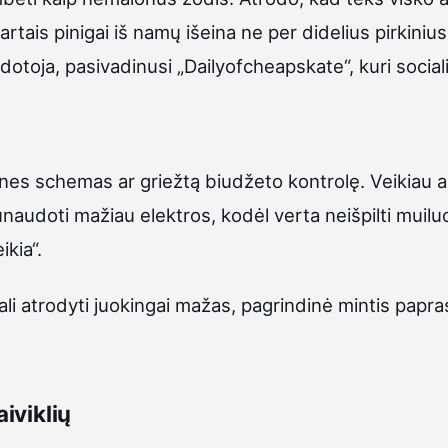
artais pinigai iš namų išeina ne per didelius pirkin
dotoja, pasivadinusi „Dailyofcheapskate“, kuri sociali
sines schemas ar griežtą biudžeto kontrolę. Veikia
sunaudoti mažiau elektros, kodėl verta neišpilti muilu
ikia“.
ali atrodyti juokingai mažas, pagrindinė mintis papra
aiviklių