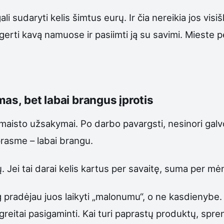
 sudaryti kelis šimtus eurų. Ir čia nereikia jos visiš
rti kavą namuose ir pasiimti ją su savimi. Mieste perk
mas, bet labai brangus įprotis
 – maisto užsakymai. Po darbo pavargsti, nesinori galv
prasme – labai brangu.
 Jei tai darai kelis kartus per savaitę, suma per m
 pradėjau juos laikyti „malonumu“, o ne kasdienybe. 
reitai pasigaminti. Kai turi paprastų produktų, spr