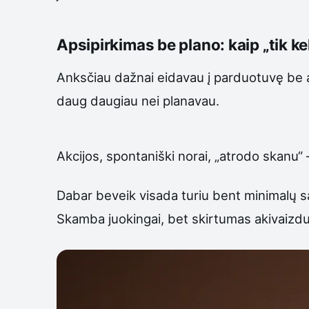
Apsipirkimas be plano: kaip „tik kel
Anksčiau dažnai eidavau į parduotuvę be ai
daug daugiau nei planavau.
Akcijos, spontaniški norai, „atrodo skanu“ 
Dabar beveik visada turiu bent minimalų są
Skamba juokingai, bet skirtumas akivaizdu