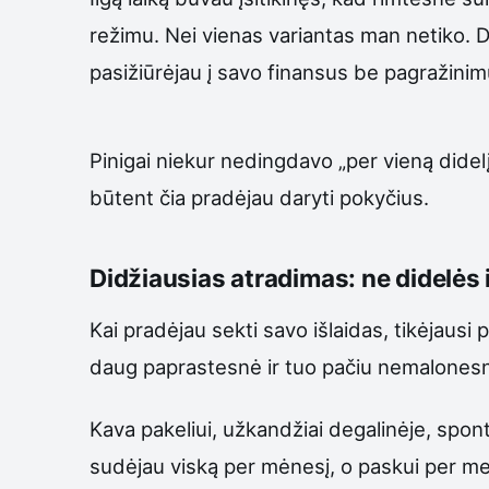
režimu. Nei vienas variantas man netiko. 
pasižiūrėjau į savo finansus be pagražinimų
Pinigai niekur nedingdavo „per vieną didel
būtent čia pradėjau daryti pokyčius.
Didžiausias atradimas: ne didelės 
Kai pradėjau sekti savo išlaidas, tikėjaus
daug paprastesnė ir tuo pačiu nemalones
Kava pakeliui, užkandžiai degalinėje, sponta
sudėjau viską per mėnesį, o paskui per metu