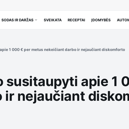
SODAS IR DARŽAS
SVEIKATA
RECEPTAI
ĮDOMYBĖS
AUTOM
apie 1 000 € per metus nekeičiant darbo ir nejaučiant diskomforto
 susitaupyti apie 1 
 ir nejaučiant disko