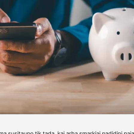
uma susitaupo tik tada, kai arba smarkiai padidini pa