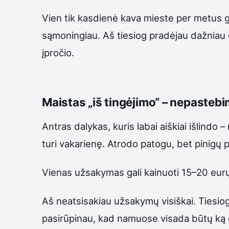
Vien tik kasdienė kava mieste per metus gali
sąmoningiau. Aš tiesiog pradėjau dažniau ge
įpročio.
Maistas „iš tingėjimo“ – nepastebi
Antras dalykas, kuris labai aiškiai išlindo
turi vakarienę. Atrodo patogu, bet pinigų 
Vienas užsakymas gali kainuoti 15–20 eurų.
Aš neatsisakiau užsakymų visiškai. Tiesiog
pasirūpinau, kad namuose visada būtų ką g