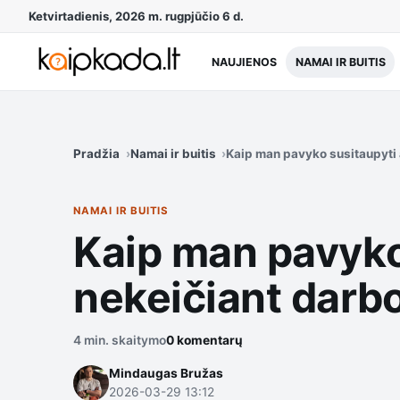
Ketvirtadienis, 2026 m. rugpjūčio 6 d.
NAUJIENOS
NAMAI IR BUITIS
Pradžia
Namai ir buitis
Kaip man pavyko susitaupyti 
NAMAI IR BUITIS
Kaip man pavyko
nekeičiant darbo
4 min. skaitymo
0 komentarų
Mindaugas Bružas
2026-03-29 13:12