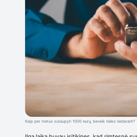
Kaip per metus sutaupyti 1000 eurų, beveik nieko nedarant?
Ilgą laiką buvau įsitikinęs, kad rimtesnė s