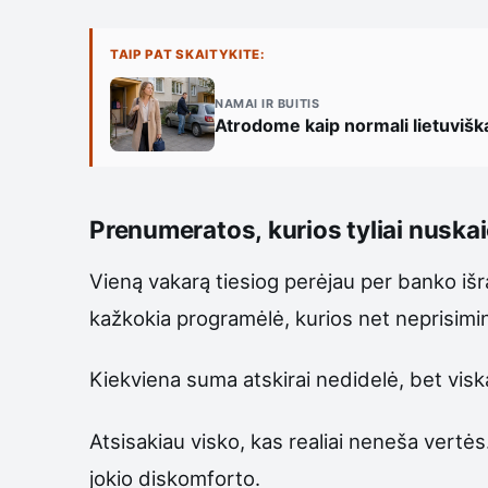
TAIP PAT SKAITYKITE:
NAMAI IR BUITIS
Atrodome kaip normali lietuvišk
Prenumeratos, kurios tyliai nuska
Vieną vakarą tiesiog perėjau per banko išraš
kažkokia programėlė, kurios net neprisimin
Kiekviena suma atskirai nedidelė, bet vi
Atsisakiau visko, kas realiai neneša vertės.
jokio diskomforto.