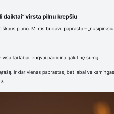
i daiktai“ virsta pilnu krepšiu
škaus plano. Mintis būdavo paprasta – „nusipirksiu, 
– visa tai labai lengvai padidina galutinę sumą.
rašą. Ir dar vienas paprastas, bet labai veiksmingas 
s.