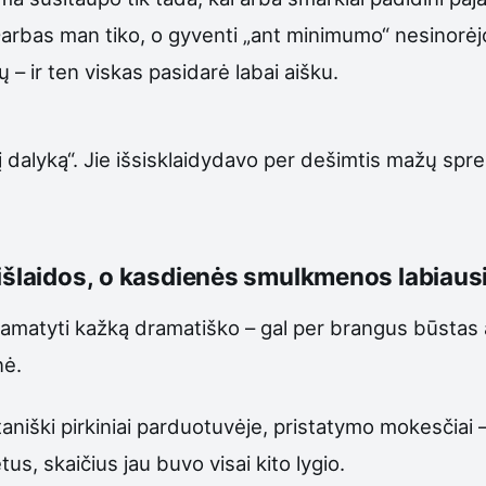
Darbas man tiko, o gyventi „ant minimumo“ nesinorėj
 – ir ten viskas pasidarė labai aišku.
į dalyką“. Jie išsisklaidydavo per dešimtis mažų sp
išlaidos, o kasdienės smulkmenos labiausia
i pamatyti kažką dramatiško – gal per brangus būstas
nė.
niški pirkiniai parduotuvėje, pristatymo mokesčiai – v
s, skaičius jau buvo visai kito lygio.