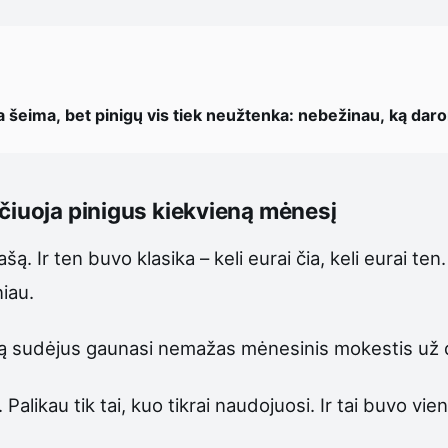
a šeima, bet pinigų vis tiek neužtenka: nebežinau, ką dar
ičiuoja pinigus kiekvieną mėnesį
ą. Ir ten buvo klasika – keli eurai čia, keli eurai te
iau.
ską sudėjus gaunasi nemažas mėnesinis mokestis už 
 Palikau tik tai, kuo tikrai naudojuosi. Ir tai buvo v