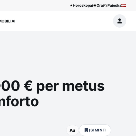
Horoskopai
Orai
Paieška
OBILIAI
000 € per metus
mforto
Aa
ĮSIMINTI