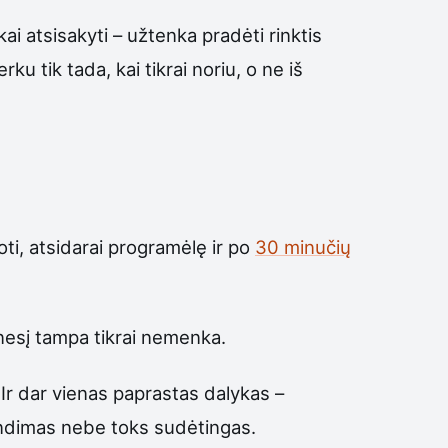
kai atsisakyti – užtenka pradėti rinktis
u tik tada, kai tikrai noriu, o ne iš
oti, atsidarai programėlę ir po
30 minučių
ėnesį tampa tikrai nemenka.
Ir dar vienas paprastas dalykas –
endimas nebe toks sudėtingas.