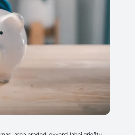
jamas, arba pradedi gyventi labai griežtu