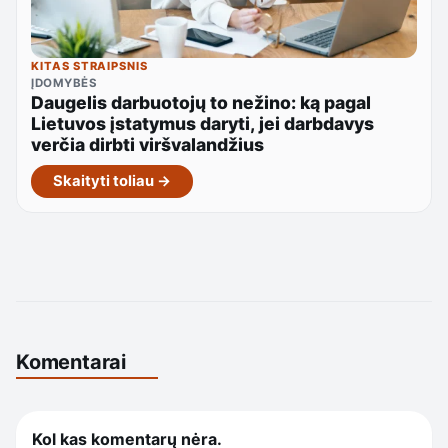
KITAS STRAIPSNIS
ĮDOMYBĖS
Daugelis darbuotojų to nežino: ką pagal
Lietuvos įstatymus daryti, jei darbdavys
verčia dirbti viršvalandžius
Skaityti toliau →
Komentarai
Kol kas komentarų nėra.