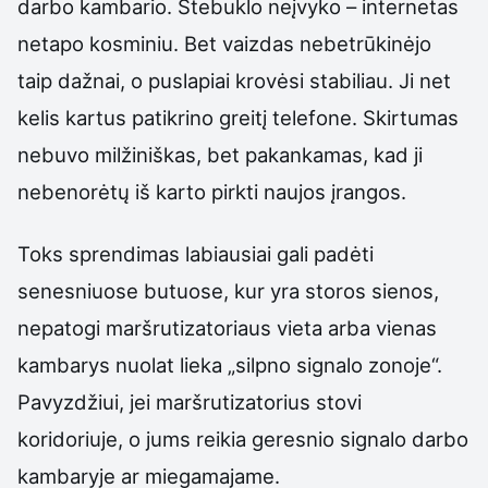
darbo kambario. Stebuklo neįvyko – internetas
netapo kosminiu. Bet vaizdas nebetrūkinėjo
taip dažnai, o puslapiai krovėsi stabiliau. Ji net
kelis kartus patikrino greitį telefone. Skirtumas
nebuvo milžiniškas, bet pakankamas, kad ji
nebenorėtų iš karto pirkti naujos įrangos.
Toks sprendimas labiausiai gali padėti
senesniuose butuose, kur yra storos sienos,
nepatogi maršrutizatoriaus vieta arba vienas
kambarys nuolat lieka „silpno signalo zonoje“.
Pavyzdžiui, jei maršrutizatorius stovi
koridoriuje, o jums reikia geresnio signalo darbo
kambaryje ar miegamajame.