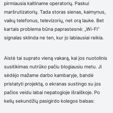
pirmiausia kaltiname operatorių. Paskui
maršrutizatorių. Tada storas sienas, kaimynus,
vaikų telefonus, televizorių, net orą lauke. Bet
kartais problema būna paprastesnė: „Wi-Fi“
signalas sklinda ne ten, kur jo labiausiai reikia.
Aistė tai suprato vieną vakarą, kai jos nuotolinis
susitikimas nutrūko pačiu blogiausiu metu. Ji
sėdėjo mažame darbo kambaryje, bandė
pristatyti projektą, o ekranas sustingo su jos
pačios veidu labai nepatogioje išraiškoje. Po
kelių sekundžių pasigirdo kolegos balsas: