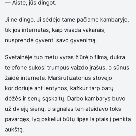
— Aiste, jūs dingot.
Ji ne dingo. Ji sėdėjo tame pačiame kambaryje,
tik jos internetas, kaip visada vakarais,
nusprendė gyventi savo gyvenimą.
Svetainėje tuo metu vyras žiūrėjo filmą, dukra
telefone sukosi trumpus vaizdo įrašus, o sūnus
žaidė internete. Maršrutizatorius stovėjo
koridoriuje ant lentynos, kažkur tarp batų
dėžės ir senų sąskaitų. Darbo kambarys buvo
už dviejų sienų, o signalas ten ateidavo toks
pavargęs, lyg pakeliui būtų lipęs laiptais į penktą
aukštą.