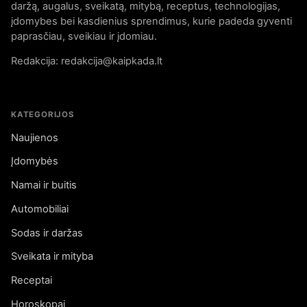
daržą, augalus, sveikatą, mitybą, receptus, technologijas,
įdomybes bei kasdienius sprendimus, kurie padeda gyventi
paprasčiau, sveikiau ir įdomiau.
Redakcija: redakcija@kaipkada.lt
KATEGORIJOS
Naujienos
Įdomybės
Namai ir buitis
Automobiliai
Sodas ir daržas
Sveikata ir mityba
Receptai
Horoskopai