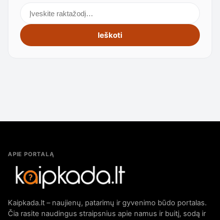
Ieškoti straipsnių
Ieškoti
APIE PORTALĄ
Kaipkada.lt – naujienų, patarimų ir gyvenimo būdo portalas.
Čia rasite naudingus straipsnius apie namus ir buitį, sodą ir