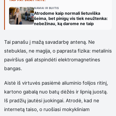
TAIP PAT SKAITYKITE:
NAMAI IR BUITIS
Atrodome kaip normali lietuviška
šeima, bet pinigų vis tiek neužtenka:
nebežinau, ką darome ne taip
Tai panašu į mažą savadarbę anteną. Ne
stebuklas, ne magija, o paprasta fizika: metalinis
paviršius gali atspindėti elektromagnetines
bangas.
Aistė iš virtuvės pasiėmė aliuminio folijos ritinį,
kartono gabalą nuo batų dėžės ir lipnią juostą.
Iš pradžių jautėsi juokingai. Atrodė, kad ne
internetą taiso, o ruošiasi mokykliniam