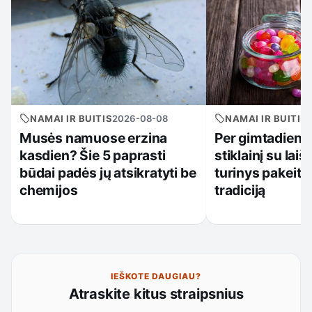
NAMAI IR BUITIS
2026-08-08
NAMAI IR BUITIS
Musės namuose erzina
Per gimtadienį
kasdien? Šie 5 paprasti
stiklainį su laišk
būdai padės jų atsikratyti be
turinys pakeit
chemijos
tradiciją
IEŠKOTE DAUGIAU?
Atraskite kitus straipsnius