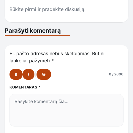
Būkite pirmi ir pradėkite diskusiją.
Parašyti komentarą
El. pašto adresas nebus skelbiamas.
Būtini
laukeliai pažymėti
*
B
I
😀
0 / 2000
KOMENTARAS
*