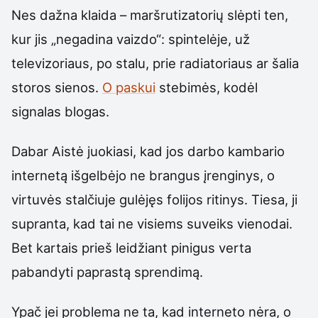
Nes dažna klaida – maršrutizatorių slėpti ten,
kur jis „negadina vaizdo“: spintelėje, už
televizoriaus, po stalu, prie radiatoriaus ar šalia
storos sienos.
O paskui
stebimės, kodėl
signalas blogas.
Dabar Aistė juokiasi, kad jos darbo kambario
internetą išgelbėjo ne brangus įrenginys, o
virtuvės stalčiuje gulėjęs folijos ritinys. Tiesa, ji
supranta, kad tai ne visiems suveiks vienodai.
Bet kartais prieš leidžiant pinigus verta
pabandyti paprastą sprendimą.
Ypač jei problema ne ta, kad interneto nėra, o