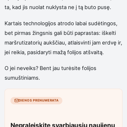
ta, kad jis nuolat nuklysta ne į tą buto pusę.
Kartais technologijos atrodo labai sudėtingos,
bet pirmas žingsnis gali būti paprastas: iškelti
maršrutizatorių aukščiau, atlaisvinti jam erdvę ir,
jei reikia, pasidaryti mažą folijos atšvaitą.
O jei neveiks? Bent jau turėsite folijos
sumuštiniams.
DIENOS PRENUMERATA
Nepraleiskite svarbiausių naujienų