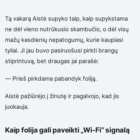
Tą vakarą Aistė supyko taip, kaip supykstama
ne dėl vieno nutrūkusio skambučio, o dėl visų
mažų kasdienių nepatogumų, kurie kaupiasi
tyliai. Ji jau buvo pasiruošusi pirkti brangų
stiprintuvą, bet draugas jai parašė:
— Prieš pirkdama pabandyk foliją.
Aistė pažiūrėjo į žinutę ir pagalvojo, kad jis
juokauja.
Kaip folija gali paveikti „Wi-Fi“ signalą