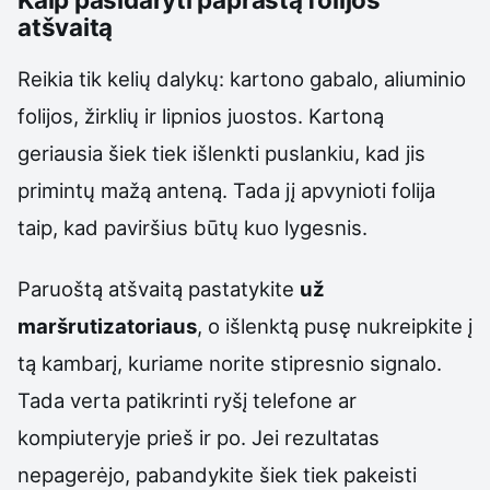
atšvaitą
Reikia tik kelių dalykų: kartono gabalo, aliuminio
folijos, žirklių ir lipnios juostos. Kartoną
geriausia šiek tiek išlenkti puslankiu, kad jis
primintų mažą anteną. Tada jį apvynioti folija
taip, kad paviršius būtų kuo lygesnis.
Paruoštą atšvaitą pastatykite
už
maršrutizatoriaus
, o išlenktą pusę nukreipkite į
tą kambarį, kuriame norite stipresnio signalo.
Tada verta patikrinti ryšį telefone ar
kompiuteryje prieš ir po. Jei rezultatas
nepagerėjo, pabandykite šiek tiek pakeisti