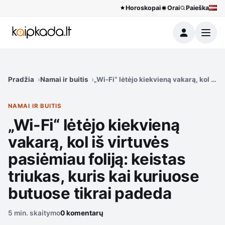
Horoskopai
Orai
Paieška
Meniu
Pradžia
Namai ir buitis
„Wi-Fi“ lėtėjo kiekvieną vakarą, kol iš 
NAMAI IR BUITIS
„Wi-Fi“ lėtėjo kiekvieną
vakarą, kol iš virtuvės
pasiėmiau foliją: keistas
triukas, kuris kai kuriuose
butuose tikrai padeda
5 min. skaitymo
0 komentarų