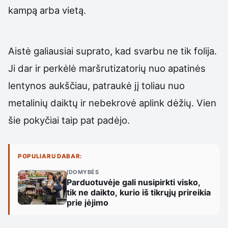
kampą arba vietą.
Aistė galiausiai suprato, kad svarbu ne tik folija.
Ji dar ir perkėlė maršrutizatorių nuo apatinės
lentynos aukščiau, patraukė jį toliau nuo
metalinių daiktų ir nebekrovė aplink dėžių. Vien
šie pokyčiai taip pat padėjo.
POPULIARU DABAR:
ĮDOMYBĖS
Parduotuvėje gali nusipirkti visko,
tik ne daikto, kurio iš tikrųjų prireikia
prie įėjimo