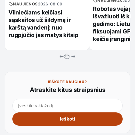
NAUJIENOS
2026-
NAUJIENOS
2026-08-09
Robotas vejapjo
Vilniečiams keičiasi
išvažiuoti iš ki
sąskaitos už šildymą ir
gedimo: Lietuv
karštą vandenį: nuo
fiksuojami GPS 
rugpjūčio jas matys kitaip
keičia įrenginių
←
→
IEŠKOTE DAUGIAU?
Atraskite kitus straipsnius
Ieškoti straipsnių
Ieškoti