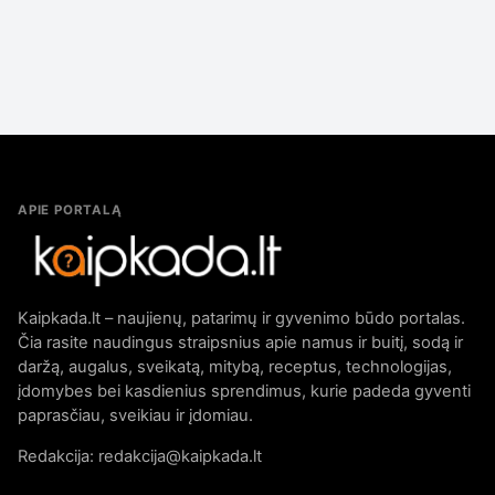
APIE PORTALĄ
Kaipkada.lt – naujienų, patarimų ir gyvenimo būdo portalas.
Čia rasite naudingus straipsnius apie namus ir buitį, sodą ir
daržą, augalus, sveikatą, mitybą, receptus, technologijas,
įdomybes bei kasdienius sprendimus, kurie padeda gyventi
paprasčiau, sveikiau ir įdomiau.
Redakcija: redakcija@kaipkada.lt