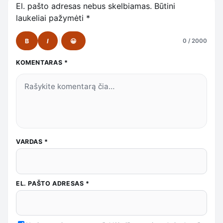
El. pašto adresas nebus skelbiamas.
Būtini
laukeliai pažymėti
*
B
I
😀
0 / 2000
KOMENTARAS
*
VARDAS
*
EL. PAŠTO ADRESAS
*