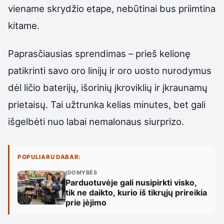
viename skrydžio etape, nebūtinai bus priimtina
kitame.
Paprasčiausias sprendimas – prieš kelionę
patikrinti savo oro linijų ir oro uosto nurodymus
dėl ličio baterijų, išorinių įkroviklių ir įkraunamų
prietaisų. Tai užtrunka kelias minutes, bet gali
išgelbėti nuo labai nemalonaus siurprizo.
POPULIARU DABAR:
ĮDOMYBĖS
Parduotuvėje gali nusipirkti visko,
tik ne daikto, kurio iš tikrųjų prireikia
prie įėjimo