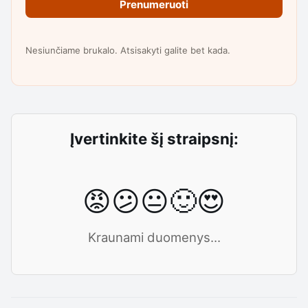
Prenumeruoti
Nesiunčiame brukalo. Atsisakyti galite bet kada.
Įvertinkite šį straipsnį:
😡
😕
😐
🙂
😍
Kraunami duomenys...