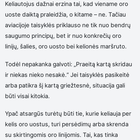
Keliautojus dažnai erzina tai, kad viename oro
uoste daiktą praleidžia, o kitame – ne. Tačiau
aviacijoje taisyklės priklauso ne tik nuo bendrų
saugumo principų, bet ir nuo konkrečių oro
linijų, šalies, oro uosto bei kelionės maršruto.
Todėl nepakanka galvoti: „Praeitą kartą skridau
ir niekas nieko nesakė.“ Jei taisyklės pasikeitė
arba patikra šį kartą griežtesnė, situacija gali
būti visai kitokia.
Ypač atsargūs turėtų būti tie, kurie keliauja per
kelis oro uostus, turi persėdimų arba skrenda
su skirtingomis oro linijomis. Tai, kas tinka