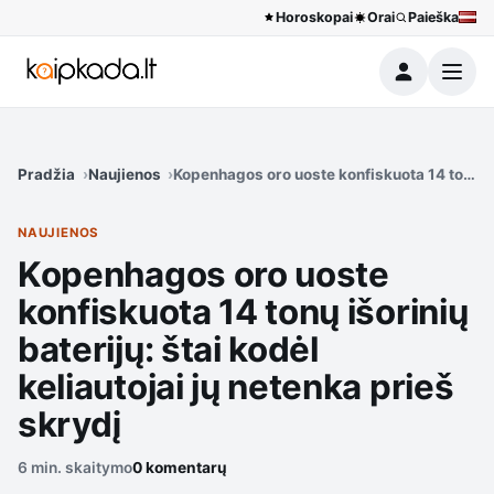
Horoskopai
Orai
Paieška
Meniu
Pradžia
Naujienos
Kopenhagos oro uoste konfiskuota 14 tonų išo
NAUJIENOS
Kopenhagos oro uoste
konfiskuota 14 tonų išorinių
baterijų: štai kodėl
keliautojai jų netenka prieš
skrydį
6 min. skaitymo
0 komentarų