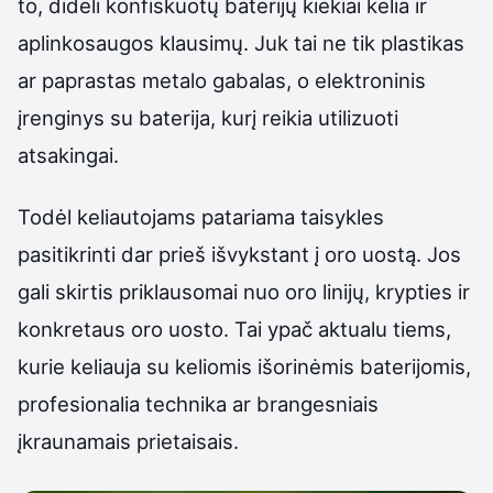
to, dideli konfiskuotų baterijų kiekiai kelia ir
aplinkosaugos klausimų. Juk tai ne tik plastikas
ar paprastas metalo gabalas, o elektroninis
įrenginys su baterija, kurį reikia utilizuoti
atsakingai.
Todėl keliautojams patariama taisykles
pasitikrinti dar prieš išvykstant į oro uostą. Jos
gali skirtis priklausomai nuo oro linijų, krypties ir
konkretaus oro uosto. Tai ypač aktualu tiems,
kurie keliauja su keliomis išorinėmis baterijomis,
profesionalia technika ar brangesniais
įkraunamais prietaisais.