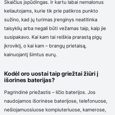
Skaičius įspūdingas. Ir kartu labai nemalonus
keliautojams, kurie tik prie patikros punkto
sužino, kad jų turimas įrenginys neatitinka
taisyklių arba negali būti vežamas taip, kaip jie
susipakavo. Kai kam tai reiškia prarastą pigų
įkroviklį, o kai kam – brangų prietaisą,
kainuojantį šimtus eurų.
Kodėl oro uostai taip griežtai žiūri į
išorines baterijas?
Pagrindinė priežastis – ličio baterijos. Jos
naudojamos išorinėse baterijose, telefonuose,
nešiojamuosiuose kompiuteriuose, kamerose,