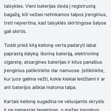
taisykles. Vieni baterijas deda į registruotą
bagažą, kiti vežasi netinkamos talpos įrenginius,
treti neįvertina, kad taisyklės skirtingose šalyse
gali skirtis.
Todėl prieš kitą kelionę verta padaryti labai
paprastą dalyką: išorinę bateriją, elektroninę
cigaretę, atsargines baterijas ir kitus panašius
įrenginius patikrinkite dar namuose. Įsitikinkite,
kur juos galima vežti, kokie kiekiai leidžiami ir ar
ant baterijos aiškiai matoma talpa.
Kartais kelionę sugadina ne vėluojantis skrydis
ir ne pamestas lagaminas, o mažas įrenginys,