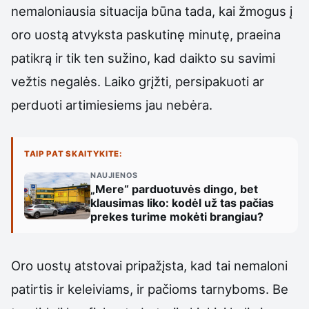
nemaloniausia situacija būna tada, kai žmogus į
oro uostą atvyksta paskutinę minutę, praeina
patikrą ir tik ten sužino, kad daikto su savimi
vežtis negalės. Laiko grįžti, persipakuoti ar
perduoti artimiesiems jau nebėra.
TAIP PAT SKAITYKITE:
NAUJIENOS
„Mere“ parduotuvės dingo, bet
klausimas liko: kodėl už tas pačias
prekes turime mokėti brangiau?
Oro uostų atstovai pripažįsta, kad tai nemaloni
patirtis ir keleiviams, ir pačioms tarnyboms. Be