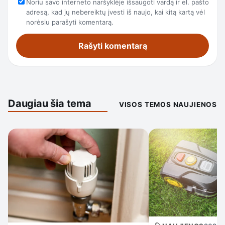
Noriu savo interneto naršyklėje išsaugoti vardą ir el. pašto
adresą, kad jų nebereiktų įvesti iš naujo, kai kitą kartą vėl
norėsiu parašyti komentarą.
Daugiau šia tema
VISOS TEMOS NAUJIENOS