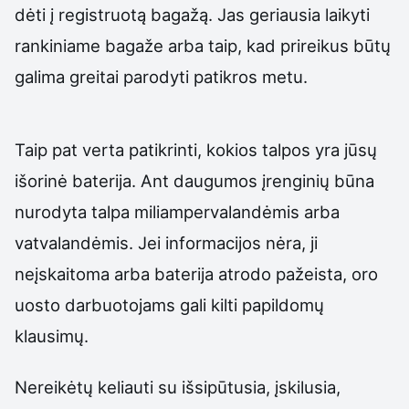
dėti į registruotą bagažą. Jas geriausia laikyti
rankiniame bagaže arba taip, kad prireikus būtų
galima greitai parodyti patikros metu.
Taip pat verta patikrinti, kokios talpos yra jūsų
išorinė baterija. Ant daugumos įrenginių būna
nurodyta talpa miliampervalandėmis arba
vatvalandėmis. Jei informacijos nėra, ji
neįskaitoma arba baterija atrodo pažeista, oro
uosto darbuotojams gali kilti papildomų
klausimų.
Nereikėtų keliauti su išsipūtusia, įskilusia,