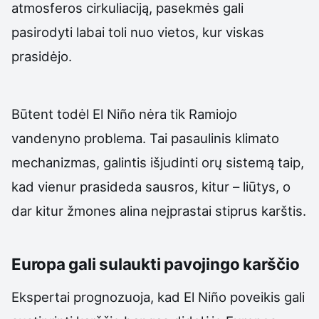
atmosferos cirkuliaciją, pasekmės gali
pasirodyti labai toli nuo vietos, kur viskas
prasidėjo.
Būtent todėl El Niño nėra tik Ramiojo
vandenyno problema. Tai pasaulinis klimato
mechanizmas, galintis išjudinti orų sistemą taip,
kad vienur prasideda sausros, kitur – liūtys, o
dar kitur žmones alina neįprastai stiprus karštis.
Europa gali sulaukti pavojingo karščio
Ekspertai prognozuoja, kad El Niño poveikis gali