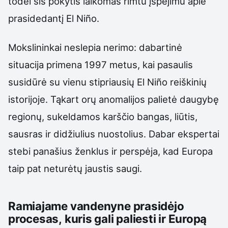
todėl šis pokytis laikomas rimtu įspėjimu apie
prasidedantį El Niño.
Mokslininkai neslepia nerimo: dabartinė
situacija primena 1997 metus, kai pasaulis
susidūrė su vienu stipriausių El Niño reiškinių
istorijoje. Tąkart orų anomalijos palietė daugybę
regionų, sukeldamos karščio bangas, liūtis,
sausras ir didžiulius nuostolius. Dabar ekspertai
stebi panašius ženklus ir perspėja, kad Europa
taip pat neturėtų jaustis saugi.
Ramiajame vandenyne prasidėjo
procesas, kuris gali paliesti ir Europą