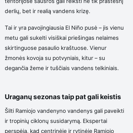
teritorijose sausros gali reikšti ne tik prastesnį
derlių, bet ir realią vandens krizę.
Tai ir yra pavojingiausia El Niño pusė – jis vienu
metu gali sukelti visiškai priešingas nelaimes
skirtinguose pasaulio kraštuose. Vienur
žmonės kovoja su potvyniais, kitur – su
degančia žeme ir tuščiais vandens telkiniais.
Uraganų sezonas taip pat gali keistis
Šilti Ramiojo vandenyno vandenys gali paveikti
ir tropinių ciklonų susidarymą. Ekspertai
perspėja, kad centrinėje ir rytinėje Ramiojo