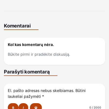
Komentarai
Kol kas komentarų nėra.
Būkite pirmi ir pradėkite diskusiją.
Parašyti komentarą
El. pašto adresas nebus skelbiamas.
Būtini
laukeliai pažymėti
*
B
I
😀
0 / 2000