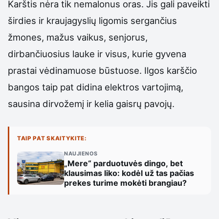
Karštis nėra tik nemalonus oras. Jis gali paveikti
širdies ir kraujagyslių ligomis sergančius
žmones, mažus vaikus, senjorus,
dirbančiuosius lauke ir visus, kurie gyvena
prastai vėdinamuose būstuose. Ilgos karščio
bangos taip pat didina elektros vartojimą,
sausina dirvožemį ir kelia gaisrų pavojų.
TAIP PAT SKAITYKITE:
NAUJIENOS
„Mere“ parduotuvės dingo, bet
klausimas liko: kodėl už tas pačias
prekes turime mokėti brangiau?