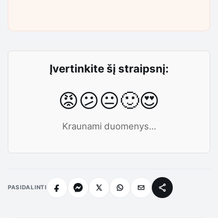
Įvertinkite šį straipsnį:
😡
😕
😐
🙂
😍
Kraunami duomenys...
PASIDALINTI