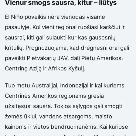
Vienur smogs sausra, kitur – liūtys
El Niño poveikis nėra vienodas visame
pasaulyje. Kol vieni regionai ruošiasi karščiui ir
sausrai, kiti gali sulaukti kur kas gausesnių
kritulių. Prognozuojama, kad drėgnesni orai gali
paveikti Pietvakarių JAV, dalį Pietų Amerikos,
Centrinę Aziją ir Afrikos Kyšulį.
Tuo metu Australijai, Indonezijai ir kai kuriems
Centrinės Amerikos regionams gresia
užsitęsusi sausra. Tokios sąlygos gali smogti
žemės ūkiui, vandens atsargoms, maisto
kainoms ir vietos bendruomenėms. Kai kuriose