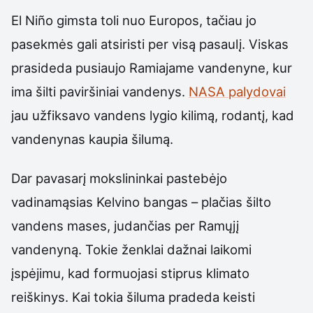
El Niño gimsta toli nuo Europos, tačiau jo
pasekmės gali atsiristi per visą pasaulį. Viskas
prasideda pusiaujo Ramiajame vandenyne, kur
ima šilti paviršiniai vandenys.
NASA palydovai
jau užfiksavo vandens lygio kilimą, rodantį, kad
vandenynas kaupia šilumą.
Dar pavasarį mokslininkai pastebėjo
vadinamąsias Kelvino bangas – plačias šilto
vandens mases, judančias per Ramųjį
vandenyną. Tokie ženklai dažnai laikomi
įspėjimu, kad formuojasi stiprus klimato
reiškinys. Kai tokia šiluma pradeda keisti