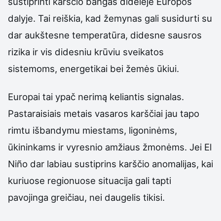
sustiprinti karščio bangas didelėje Europos
dalyje. Tai reiškia, kad žemynas gali susidurti su
dar aukštesne temperatūra, didesne sausros
rizika ir vis didesniu krūviu sveikatos
sistemoms, energetikai bei žemės ūkiui.
Europai tai ypač nerimą keliantis signalas.
Pastaraisiais metais vasaros karščiai jau tapo
rimtu išbandymu miestams, ligoninėms,
ūkininkams ir vyresnio amžiaus žmonėms. Jei El
Niño dar labiau sustiprins karščio anomalijas, kai
kuriuose regionuose situacija gali tapti
pavojinga greičiau, nei daugelis tikisi.