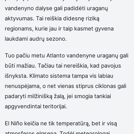
vandenyno dalyse gali padidėti uraganų
aktyvumas. Tai reiškia didesnę riziką
regionams, kurie jau ir taip kasmet gyvena
laukdami audrų sezono.
Tuo pačiu metu Atlanto vandenyne uraganų gali
būti mažiau. Tačiau tai nereiškia, kad pavojus
išnyksta. Klimato sistema tampa vis labiau
nenuspėjama, o net vienas stiprus ciklonas gali
padaryti milžinišką žalą, jei smogia tankiai
apgyvendintai teritorijai.
El Niño keičia ne tik temperatūrą, bet ir visą
atmosferos elgseną. Todėl meteorologai