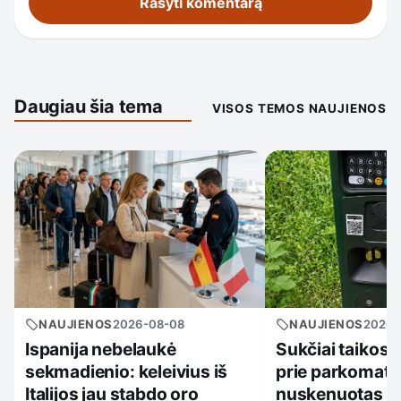
Daugiau šia tema
VISOS TEMOS NAUJIENOS
NAUJIENOS
2026-08-08
NAUJIENOS
2026-
Ispanija nebelaukė
Sukčiai taikosi 
sekmadienio: keleivius iš
prie parkomatų
Italijos jau stabdo oro
nuskenuotas ko