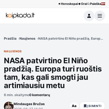
Horoskopai
Orai
Paieška
Meniu
Pradžia
Naujienos
NASA patvirtino El Niño pradžią. Europa turi
NAUJIENOS
NASA patvirtino El Niño
pradžią. Europa turi ruoštis
tam, kas gali smogti jau
artimiausiu metu
6 min. skaitymo
0 komentarų
Mindaugas Bružas
Aa
ĮSIMINTI
2026-06-27 14:00