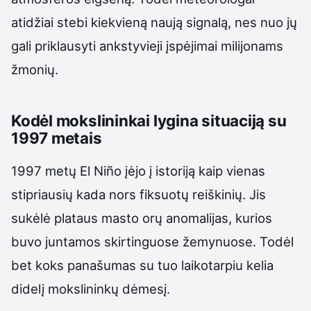
atidžiai stebi kiekvieną naują signalą, nes nuo jų
gali priklausyti ankstyvieji įspėjimai milijonams
žmonių.
Kodėl mokslininkai lygina situaciją su
1997 metais
1997 metų El Niño įėjo į istoriją kaip vienas
stipriausių kada nors fiksuotų reiškinių. Jis
sukėlė plataus masto orų anomalijas, kurios
buvo juntamos skirtinguose žemynuose. Todėl
bet koks panašumas su tuo laikotarpiu kelia
didelį mokslininkų dėmesį.