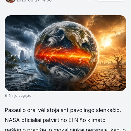
El Ninjo sugrįžo
Pasaulio orai vėl stoja ant pavojingo slenksčio.
NASA oficialiai patvirtino El Niño klimato
reiškinio pradžią, o mokslininkai perspėja, kad jo