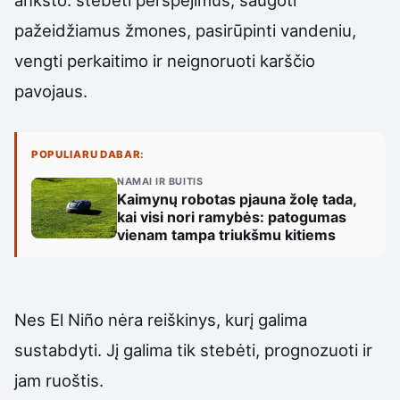
pažeidžiamus žmones, pasirūpinti vandeniu,
vengti perkaitimo ir neignoruoti karščio
pavojaus.
POPULIARU DABAR:
NAMAI IR BUITIS
Kaimynų robotas pjauna žolę tada,
kai visi nori ramybės: patogumas
vienam tampa triukšmu kitiems
Nes El Niño nėra reiškinys, kurį galima
sustabdyti. Jį galima tik stebėti, prognozuoti ir
jam ruoštis.