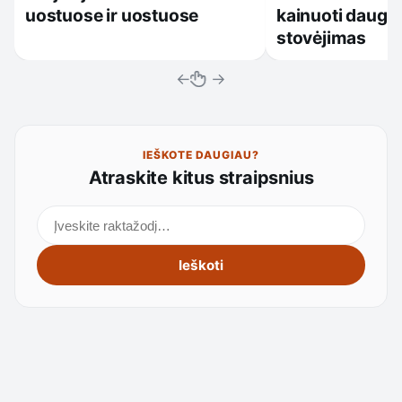
uostuose ir uostuose
kainuoti daugia
stovėjimas
←
→
IEŠKOTE DAUGIAU?
Atraskite kitus straipsnius
Ieškoti straipsnių
Ieškoti